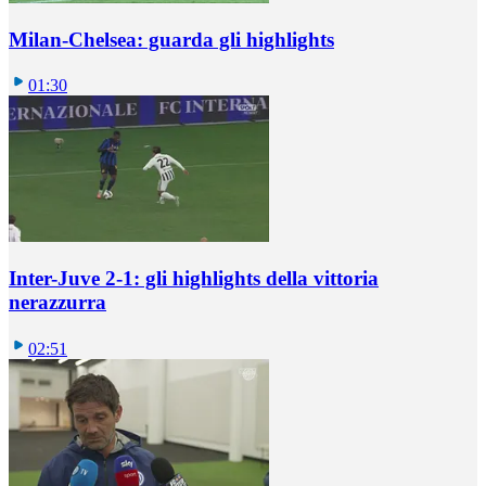
Milan-Chelsea: guarda gli highlights
01:30
Inter-Juve 2-1: gli highlights della vittoria
nerazzurra
02:51