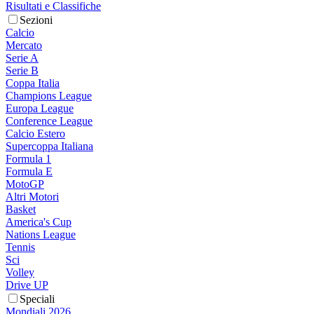
Risultati e Classifiche
Sezioni
Calcio
Mercato
Serie A
Serie B
Coppa Italia
Champions League
Europa League
Conference League
Calcio Estero
Supercoppa Italiana
Formula 1
Formula E
MotoGP
Altri Motori
Basket
America's Cup
Nations League
Tennis
Sci
Volley
Drive UP
Speciali
Mondiali 2026