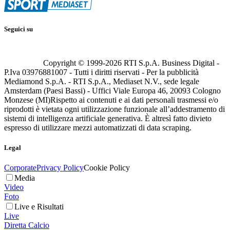
Seguici su
Copyright © 1999-
2026
RTI S.p.A. Business Digital -
P.Iva 03976881007 - Tutti i diritti riservati - Per la pubblicità
Mediamond S.p.A. - RTI S.p.A., Mediaset N.V., sede legale
Amsterdam (Paesi Bassi) - Uffici Viale Europa 46, 20093 Cologno
Monzese (MI)
Rispetto ai contenuti e ai dati personali trasmessi e/o
riprodotti è vietata ogni utilizzazione funzionale all’addestramento di
sistemi di intelligenza artificiale generativa. È altresì fatto divieto
espresso di utilizzare mezzi automatizzati di data scraping.
Legal
Corporate
Privacy Policy
Cookie Policy
Media
Video
Foto
Live e Risultati
Live
Diretta Calcio