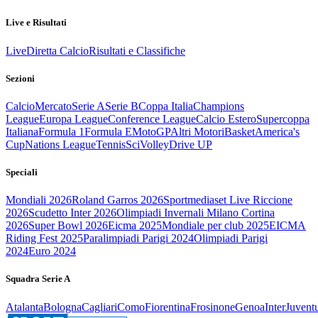
Live e Risultati
Live
Diretta Calcio
Risultati e Classifiche
Sezioni
Calcio
Mercato
Serie A
Serie B
Coppa Italia
Champions
League
Europa League
Conference League
Calcio Estero
Supercoppa
Italiana
Formula 1
Formula E
MotoGP
Altri Motori
Basket
America's
Cup
Nations League
Tennis
Sci
Volley
Drive UP
Speciali
Mondiali 2026
Roland Garros 2026
Sportmediaset Live Riccione
2026
Scudetto Inter 2026
Olimpiadi Invernali Milano Cortina
2026
Super Bowl 2026
Eicma 2025
Mondiale per club 2025
EICMA
Riding Fest 2025
Paralimpiadi Parigi 2024
Olimpiadi Parigi
2024
Euro 2024
Squadra Serie A
Atalanta
Bologna
Cagliari
Como
Fiorentina
Frosinone
Genoa
Inter
Juvent