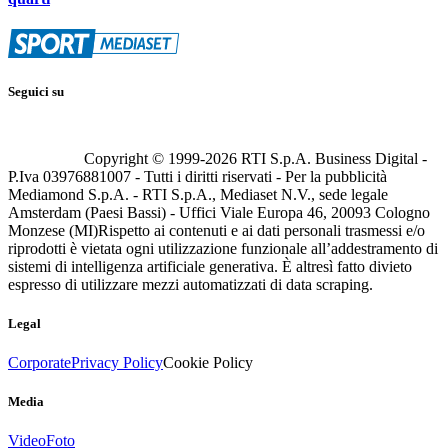
Seguici su
Copyright © 1999-
2026
RTI S.p.A. Business Digital -
P.Iva 03976881007 - Tutti i diritti riservati - Per la pubblicità
Mediamond S.p.A. - RTI S.p.A., Mediaset N.V., sede legale
Amsterdam (Paesi Bassi) - Uffici Viale Europa 46, 20093 Cologno
Monzese (MI)
Rispetto ai contenuti e ai dati personali trasmessi e/o
riprodotti è vietata ogni utilizzazione funzionale all’addestramento di
sistemi di intelligenza artificiale generativa. È altresì fatto divieto
espresso di utilizzare mezzi automatizzati di data scraping.
Legal
Corporate
Privacy Policy
Cookie Policy
Media
Video
Foto