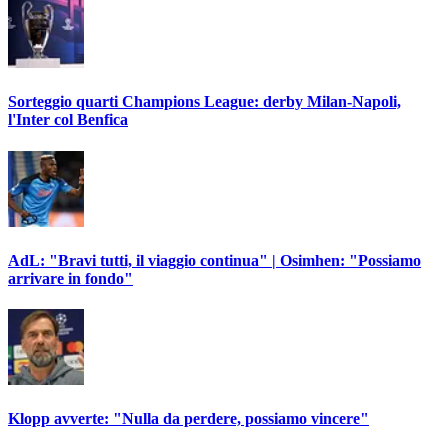
Sorteggio quarti Champions League: derby Milan-Napoli,
l'Inter col Benfica
AdL: "Bravi tutti, il viaggio continua" | Osimhen: "Possiamo
arrivare in fondo"
Klopp avverte: "Nulla da perdere, possiamo vincere"