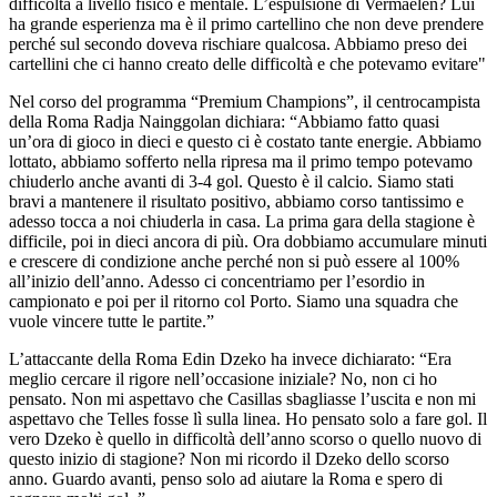
difficoltà a livello fisico e mentale. L’espulsione di Vermaelen? Lui
ha grande esperienza ma è il primo cartellino che non deve prendere
perché sul secondo doveva rischiare qualcosa. Abbiamo preso dei
cartellini che ci hanno creato delle difficoltà e che potevamo evitare"
Nel corso del programma “Premium Champions”, il centrocampista
della Roma Radja Nainggolan dichiara: “Abbiamo fatto quasi
un’ora di gioco in dieci e questo ci è costato tante energie. Abbiamo
lottato, abbiamo sofferto nella ripresa ma il primo tempo potevamo
chiuderlo anche avanti di 3-4 gol. Questo è il calcio. Siamo stati
bravi a mantenere il risultato positivo, abbiamo corso tantissimo e
adesso tocca a noi chiuderla in casa. La prima gara della stagione è
difficile, poi in dieci ancora di più. Ora dobbiamo accumulare minuti
e crescere di condizione anche perché non si può essere al 100%
all’inizio dell’anno. Adesso ci concentriamo per l’esordio in
campionato e poi per il ritorno col Porto. Siamo una squadra che
vuole vincere tutte le partite.”
L’attaccante della Roma Edin Dzeko ha invece dichiarato: “Era
meglio cercare il rigore nell’occasione iniziale? No, non ci ho
pensato. Non mi aspettavo che Casillas sbagliasse l’uscita e non mi
aspettavo che Telles fosse lì sulla linea. Ho pensato solo a fare gol. Il
vero Dzeko è quello in difficoltà dell’anno scorso o quello nuovo di
questo inizio di stagione? Non mi ricordo il Dzeko dello scorso
anno. Guardo avanti, penso solo ad aiutare la Roma e spero di