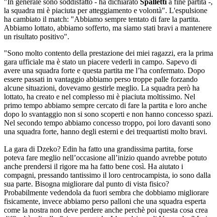
"In generale sono soddisfatto - ha dichiarato
Spalletti
a fine partita -,
la squadra mi è piaciuta per atteggiamento e volontà". L'espulsione
ha cambiato il match: "Abbiamo sempre tentato di fare la partita.
Abbiamo lottato, abbiamo sofferto, ma siamo stati bravi a mantenere
un risultato positivo".
"Sono molto contento della prestazione dei miei ragazzi, era la prima
gara ufficiale ma è stato un piacere vederli in campo. Sapevo di
avere una squadra forte e questa partita me l’ha confermato. Dopo
essere passati in vantaggio abbiamo perso troppe palle forzando
alcune situazioni, dovevamo gestirle meglio. La squadra però ha
lottato, ha creato e nel complesso mi è piaciuta moltissimo. Nel
primo tempo abbiamo sempre cercato di fare la partita e loro anche
dopo lo svantaggio non si sono scoperti e non hanno concesso spazi.
Nel secondo tempo abbiamo concesso troppo, poi loro davanti sono
una squadra forte, hanno degli esterni e dei trequartisti molto bravi.
La gara di Dzeko? Edin ha fatto una grandissima partita, forse
poteva fare meglio nell’occasione all’inizio quando avrebbe potuto
anche prendersi il rigore ma ha fatto bene così. Ha aiutato i
compagni, pressando tantissimo il loro centrocampista, io sono dalla
sua parte. Bisogna migliorare dal punto di vista fisico?
Probabilmente vedendola da fuori sembra che dobbiamo migliorare
fisicamente, invece abbiamo perso palloni che una squadra esperta
come la nostra non deve perdere anche perchè poi questa cosa crea