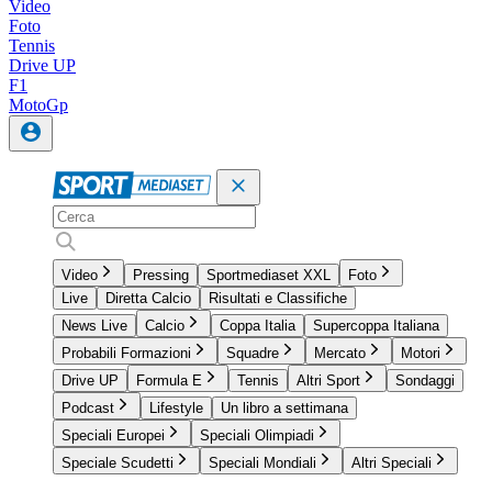
Video
Foto
Tennis
Drive UP
F1
MotoGp
Video
Pressing
Sportmediaset XXL
Foto
Live
Diretta Calcio
Risultati e Classifiche
News Live
Calcio
Coppa Italia
Supercoppa Italiana
Probabili Formazioni
Squadre
Mercato
Motori
Drive UP
Formula E
Tennis
Altri Sport
Sondaggi
Podcast
Lifestyle
Un libro a settimana
Speciali Europei
Speciali Olimpiadi
Speciale Scudetti
Speciali Mondiali
Altri Speciali