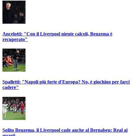
Ancelotti: "Con il Liverpool niente calcoli, Benzema è
recuperato"
Spalletti: "Napoli più forte d'Europa? No, è giochino per farci
cadere"
Solito Benzema, il Liverpool cade anche al Bernabeu: Real ai
quarti