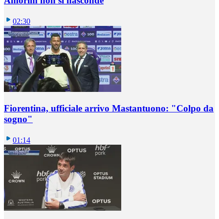
Amorim non si nasconde
02:30
Fiorentina, ufficiale arrivo Mastantuono: "Colpo da
sogno"
01:14