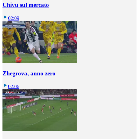
Chivu sul mercato
02:09
Zhegrova, anno zero
02:06