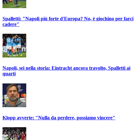
Spalletti: "Napoli più forte d'Europa? No, è giochino per farci
cadere"
Napoli, sei nella storia: Eintracht ancora travolto, Spalletti ai
quarti
Klopp avverte: "Nulla da perdere, possiamo vincere"