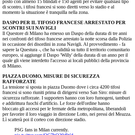
posto con almeno 15 blindati e 150 agenti per evitare qualsiasi tipo
di scontro, i tifosi francesi si sono diretti verso lo stadio e al
momento la situazione è tranquilla nella zona.
DASPO PER IL TIFOSO FRANCESE ARRESTATO PER
SCONTRI SUI NAVIGLI
Il Questore di Milano ha emesso un Daspo della durata di tre anni
nei confronti del tifoso francese arrestato la notte scorsa dalla Polizia
in occasione dei disordini in zona Navigli. Al provvedimento - fa
sapere la Questura -, che ha validità su tutto il territorio comunitario
europeo, si aggiunge il Daspo 'Willy' della durata di un anno per il
quale gli viene interdetto l'accesso ai locali pubblici della provincia
di Milano.
PIAZZA DUOMO, MISURE DI SICUREZZA
RAFFORZATE
La tensione si sposta in piazza Duomo dove i circa 4200 tifosi
francesi si sono riuniti prima di dirigersi verso San Siro: misure di
sicurezza rafforzate. I supporters hanno con loro fumogeni, tamburi
e addirittura fuochi d'artificio. Le forze dell'ordine hanno
bloccato gli accessi per le fermate della metropolitana, liberandoli
per favorire il loro viaggio in direzione Lotto, nei pressi del Meazza.
Lì scatterà poi il corteo con direzione stadio.
PSG fans in Milan currently.