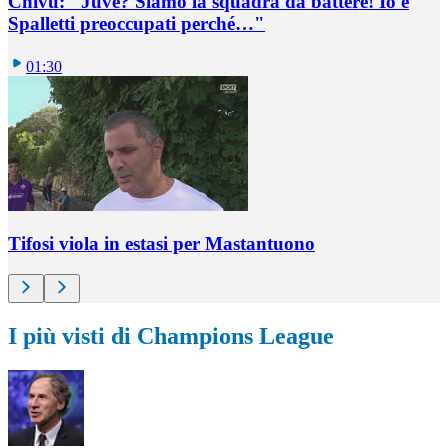
Chivu: "Juve? Siamo la squadra da battere! Io e
Spalletti preoccupati perché…"
01:30
Tifosi viola in estasi per Mastantuono
I più visti di Champions League