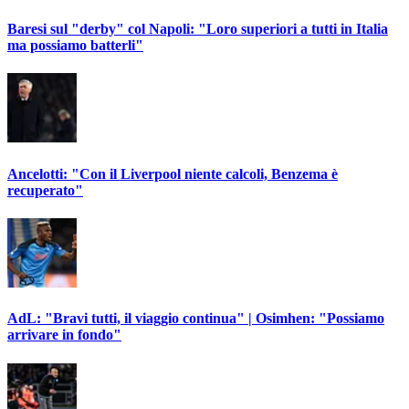
Baresi sul "derby" col Napoli: "Loro superiori a tutti in Italia
ma possiamo batterli"
Ancelotti: "Con il Liverpool niente calcoli, Benzema è
recuperato"
AdL: "Bravi tutti, il viaggio continua" | Osimhen: "Possiamo
arrivare in fondo"