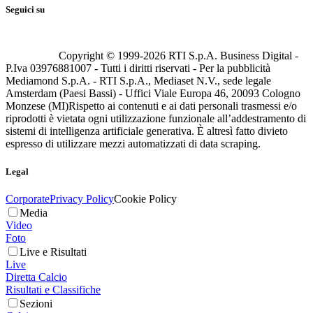
Seguici su
Copyright © 1999-
2026
RTI S.p.A. Business Digital -
P.Iva 03976881007 - Tutti i diritti riservati - Per la pubblicità
Mediamond S.p.A. - RTI S.p.A., Mediaset N.V., sede legale
Amsterdam (Paesi Bassi) - Uffici Viale Europa 46, 20093 Cologno
Monzese (MI)
Rispetto ai contenuti e ai dati personali trasmessi e/o
riprodotti è vietata ogni utilizzazione funzionale all’addestramento di
sistemi di intelligenza artificiale generativa. È altresì fatto divieto
espresso di utilizzare mezzi automatizzati di data scraping.
Legal
Corporate
Privacy Policy
Cookie Policy
Media
Video
Foto
Live e Risultati
Live
Diretta Calcio
Risultati e Classifiche
Sezioni