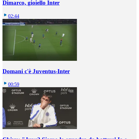
Dimarco, gioiello Inter
02:44
Domani c'è Juventus-Inter
00:59