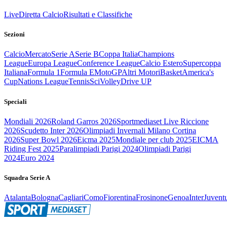
Live
Diretta Calcio
Risultati e Classifiche
Sezioni
Calcio
Mercato
Serie A
Serie B
Coppa Italia
Champions
League
Europa League
Conference League
Calcio Estero
Supercoppa
Italiana
Formula 1
Formula E
MotoGP
Altri Motori
Basket
America's
Cup
Nations League
Tennis
Sci
Volley
Drive UP
Speciali
Mondiali 2026
Roland Garros 2026
Sportmediaset Live Riccione
2026
Scudetto Inter 2026
Olimpiadi Invernali Milano Cortina
2026
Super Bowl 2026
Eicma 2025
Mondiale per club 2025
EICMA
Riding Fest 2025
Paralimpiadi Parigi 2024
Olimpiadi Parigi
2024
Euro 2024
Squadra Serie A
Atalanta
Bologna
Cagliari
Como
Fiorentina
Frosinone
Genoa
Inter
Juvent