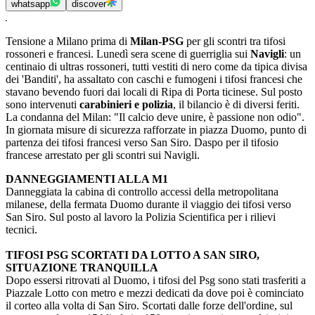
whatsapp
discover
Tensione a Milano prima di
Milan-PSG
per gli scontri tra tifosi
rossoneri e francesi. Lunedì sera scene di guerriglia sui
Navigli
: un
centinaio di ultras rossoneri, tutti vestiti di nero come da tipica divisa
dei 'Banditi', ha assaltato con caschi e fumogeni i tifosi francesi che
stavano bevendo fuori dai locali di Ripa di Porta ticinese. Sul posto
sono intervenuti
carabinieri e polizia
, il bilancio è di diversi feriti.
La condanna del Milan: "Il calcio deve unire, è passione non odio".
In giornata misure di sicurezza rafforzate in piazza Duomo, punto di
partenza dei tifosi francesi verso San Siro. Daspo per il tifosio
francese arrestato per gli scontri sui Navigli.
DANNEGGIAMENTI ALLA M1
Danneggiata la cabina di controllo accessi della metropolitana
milanese, della fermata Duomo durante il viaggio dei tifosi verso
San Siro. Sul posto al lavoro la Polizia Scientifica per i rilievi
tecnici.
TIFOSI PSG SCORTATI DA LOTTO A SAN SIRO,
SITUAZIONE TRANQUILLA
Dopo essersi ritrovati al Duomo, i tifosi del Psg sono stati trasferiti a
Piazzale Lotto con metro e mezzi dedicati da dove poi è cominciato
il corteo alla volta di San Siro. Scortati dalle forze dell'ordine, sul