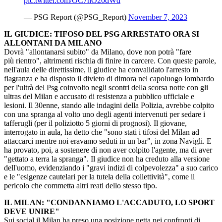
pic.twitter.com/OC7hO20dWd
— PSG Report (@PSG_Report)
November 7, 2023
IL GIUDICE: TIFOSO DEL PSG ARRESTATO ORA SI
ALLONTANI DA MILANO
Dovrà "allontanarsi subito" da Milano, dove non potrà "fare
più rientro", altrimenti rischia di finire in carcere. Con queste parole,
nell'aula delle direttissime, il giudice ha convalidato l'arresto in
flagranza e ha disposto il divieto di dimora nel capoluogo lombardo
per l'ultrà del Psg coinvolto negli scontri della scorsa notte con gli
ultras del Milan e accusato di resistenza a pubblico ufficiale e
lesioni. Il 30enne, stando alle indagini della Polizia, avrebbe colpito
con una spranga al volto uno degli agenti intervenuti per sedare i
tafferugli (per il poliziotto 5 giorni di prognosi). Il giovane,
interrogato in aula, ha detto che "sono stati i tifosi del Milan ad
attaccarci mentre noi eravamo seduti in un bar", in zona Navigli. E
ha provato, poi, a sostenere di non aver colpito l'agente, ma di aver
"gettato a terra la spranga". Il giudice non ha creduto alla versione
dell'uomo, evidenziando i "gravi indizi di colpevolezza" a suo carico
e le "esigenze cautelari per la tutela della collettività", come il
pericolo che commetta altri reati dello stesso tipo.
IL MILAN: "CONDANNIAMO L'ACCADUTO, LO SPORT
DEVE UNIRE"
Sui social il Milan ha preso una posizione netta nei confronti di