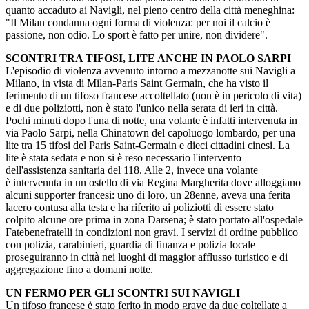
quanto accaduto ai Navigli, nel pieno centro della città meneghina:
"Il Milan condanna ogni forma di violenza: per noi il calcio è
passione, non odio. Lo sport è fatto per unire, non dividere".
SCONTRI TRA TIFOSI, LITE ANCHE IN PAOLO SARPI
L'episodio di violenza avvenuto intorno a mezzanotte sui Navigli a
Milano, in vista di Milan-Paris Saint Germain, che ha visto il
ferimento di un tifoso francese accoltellato (non è in pericolo di vita)
e di due poliziotti, non è stato l'unico nella serata di ieri in città.
Pochi minuti dopo l'una di notte, una volante è infatti intervenuta in
via Paolo Sarpi, nella Chinatown del capoluogo lombardo, per una
lite tra 15 tifosi del Paris Saint-Germain e dieci cittadini cinesi. La
lite è stata sedata e non si è reso necessario l'intervento
dell'assistenza sanitaria del 118. Alle 2, invece una volante
è intervenuta in un ostello di via Regina Margherita dove alloggiano
alcuni supporter francesi: uno di loro, un 28enne, aveva una ferita
lacero contusa alla testa e ha riferito ai poliziotti di essere stato
colpito alcune ore prima in zona Darsena; è stato portato all'ospedale
Fatebenefratelli in condizioni non gravi. I servizi di ordine pubblico
con polizia, carabinieri, guardia di finanza e polizia locale
proseguiranno in città nei luoghi di maggior afflusso turistico e di
aggregazione fino a domani notte.
UN FERMO PER GLI SCONTRI SUI NAVIGLI
Un tifoso francese è stato ferito in modo grave da due coltellate a