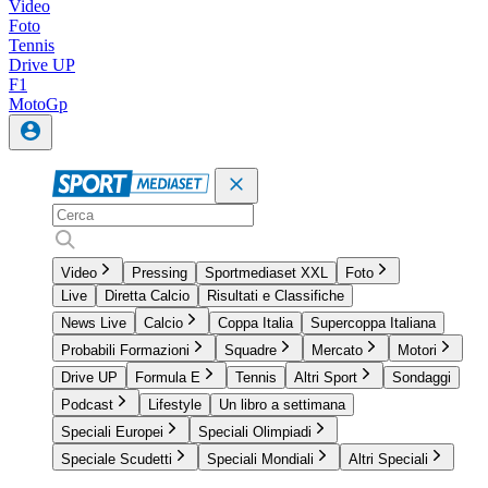
Video
Foto
Tennis
Drive UP
F1
MotoGp
Video
Pressing
Sportmediaset XXL
Foto
Live
Diretta Calcio
Risultati e Classifiche
News Live
Calcio
Coppa Italia
Supercoppa Italiana
Probabili Formazioni
Squadre
Mercato
Motori
Drive UP
Formula E
Tennis
Altri Sport
Sondaggi
Podcast
Lifestyle
Un libro a settimana
Speciali Europei
Speciali Olimpiadi
Speciale Scudetti
Speciali Mondiali
Altri Speciali