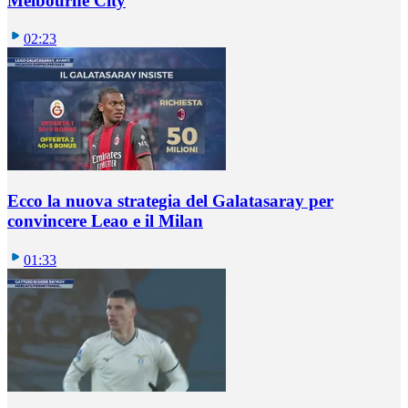
Melbourne City
02:23
Ecco la nuova strategia del Galatasaray per
convincere Leao e il Milan
01:33