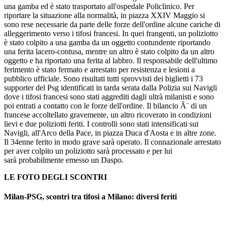
una gamba ed è stato trasportato all'ospedale Policlinico. Per
riportare la situazione alla normalità, in piazza XXIV Maggio si
sono rese necessarie da parte delle forze dell'ordine alcune cariche di
alleggerimento verso i tifosi francesi. In quei frangenti, un poliziotto
è stato colpito a una gamba da un oggetto contundente riportando
una ferita lacero-contusa, mentre un altro è stato colpito da un altro
oggetto e ha riportato una ferita al labbro. Il responsabile dell'ultimo
ferimento è stato fermato e arrestato per resistenza e lesioni a
pubblico ufficiale. Sono risultati tutti sprovvisti dei biglietti i 73
supporter del Psg identificati in tarda serata dalla Polizia sui Navigli
dove i tifosi francesi sono stati aggrediti dagli ultrà milanisti e sono
poi entrati a contatto con le forze dell'ordine. Il bilancio Ã¨ di un
francese accoltellato gravemente, un altro ricoverato in condizioni
lievi e due poliziotti feriti. I controlli sono stati intensificati sui
Navigli, all'Arco della Pace, in piazza Duca d'Aosta e in altre zone.
Il 34enne ferito in modo grave sarà operato. Il connazionale arrestato
per aver colpito un poliziotto sarà processato e per lui
sarà probabilmente emesso un Daspo.
LE FOTO DEGLI SCONTRI
Milan-PSG, scontri tra tifosi a Milano: diversi feriti