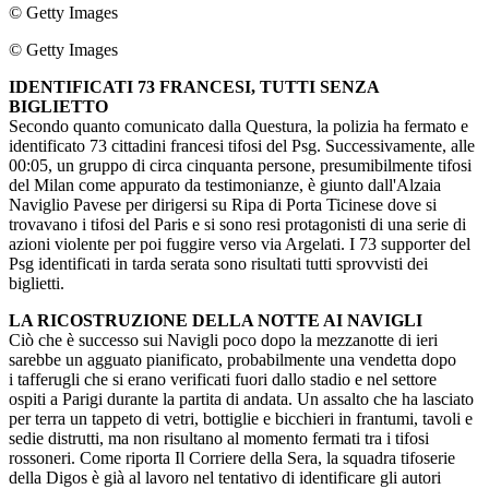
© Getty Images
© Getty Images
IDENTIFICATI 73 FRANCESI, TUTTI SENZA
BIGLIETTO
Secondo quanto comunicato dalla Questura, la polizia ha fermato e
identificato 73 cittadini francesi tifosi del Psg. Successivamente, alle
00:05, un gruppo di circa cinquanta persone, presumibilmente tifosi
del Milan come appurato da testimonianze, è giunto dall'Alzaia
Naviglio Pavese per dirigersi su Ripa di Porta Ticinese dove si
trovavano i tifosi del Paris e si sono resi protagonisti di una serie di
azioni violente per poi fuggire verso via Argelati. I 73 supporter del
Psg identificati in tarda serata sono risultati tutti sprovvisti dei
biglietti.
LA RICOSTRUZIONE DELLA NOTTE AI NAVIGLI
Ciò che è successo sui Navigli poco dopo la mezzanotte di ieri
sarebbe un agguato pianificato, probabilmente una vendetta dopo
i tafferugli che si erano verificati fuori dallo stadio e nel settore
ospiti a Parigi durante la partita di andata. Un assalto che ha lasciato
per terra un tappeto di vetri, bottiglie e bicchieri in frantumi, tavoli e
sedie distrutti, ma non risultano al momento fermati tra i tifosi
rossoneri. Come riporta Il Corriere della Sera, la squadra tifoserie
della Digos è già al lavoro nel tentativo di identificare gli autori