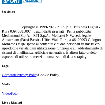
Seguici su
Copyright © 1999-
2026
RTI S.p.A. Business Digital -
P.Iva 03976881007 - Tutti i diritti riservati - Per la pubblicità
Mediamond S.p.A. - RTI S.p.A., Mediaset N.V., sede legale
Amsterdam (Paesi Bassi) - Uffici Viale Europa 46, 20093 Cologno
Monzese (MI)
Rispetto ai contenuti e ai dati personali trasmessi e/o
riprodotti è vietata ogni utilizzazione funzionale all’addestramento di
sistemi di intelligenza artificiale generativa. È altresì fatto divieto
espresso di utilizzare mezzi automatizzati di data scraping.
Legal
Corporate
Privacy Policy
Cookie Policy
Media
Video
Foto
Live e Risultati