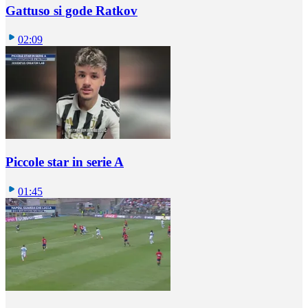
Gattuso si gode Ratkov
02:09
Piccole star in serie A
01:45