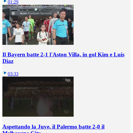
01:29
Il Bayern batte 2-1 l'Aston Villa, in gol Kim e Luis
Diaz
03:33
Aspettando la Juve, il Palermo batte 2-0 il