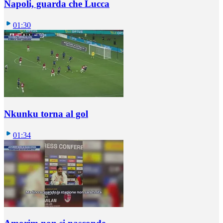
Napoli, guarda che Lucca
01:30
Nkunku torna al gol
01:34