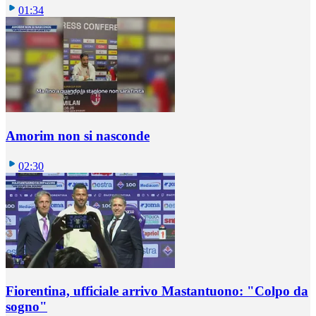
01:34
Amorim non si nasconde
02:30
Fiorentina, ufficiale arrivo Mastantuono: "Colpo da
sogno"