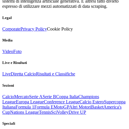
sistemi di intelligenza artificiale generativa. È altresì fatto divieto
espresso di utilizzare mezzi automatizzati di data scraping.
Legal
Corporate
Privacy Policy
Cookie Policy
Media
Video
Foto
Live e Risultati
Live
Diretta Calcio
Risultati e Classifiche
Sezioni
Calcio
Mercato
Serie A
Serie B
Coppa Italia
Champions
League
Europa League
Conference League
Calcio Estero
Supercoppa
Italiana
Formula 1
Formula E
MotoGP
Altri Motori
Basket
America's
Cup
Nations League
Tennis
Sci
Volley
Drive UP
Speciali