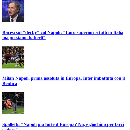
Baresi sul "derby" col Napoli: "Loro superiori a tutti in Italia
ma possiamo batterli"
Milan-Napoli, prima assoluta in Europa. Inter imbattuta con il
Benfica
Spalletti: "Napoli più forte d'Europa? No, è giochino per farci
cadere"