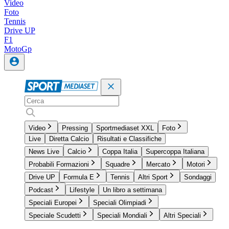
Video
Foto
Tennis
Drive UP
F1
MotoGp
Video
Pressing
Sportmediaset XXL
Foto
Live
Diretta Calcio
Risultati e Classifiche
News Live
Calcio
Coppa Italia
Supercoppa Italiana
Probabili Formazioni
Squadre
Mercato
Motori
Drive UP
Formula E
Tennis
Altri Sport
Sondaggi
Podcast
Lifestyle
Un libro a settimana
Speciali Europei
Speciali Olimpiadi
Speciale Scudetti
Speciali Mondiali
Altri Speciali