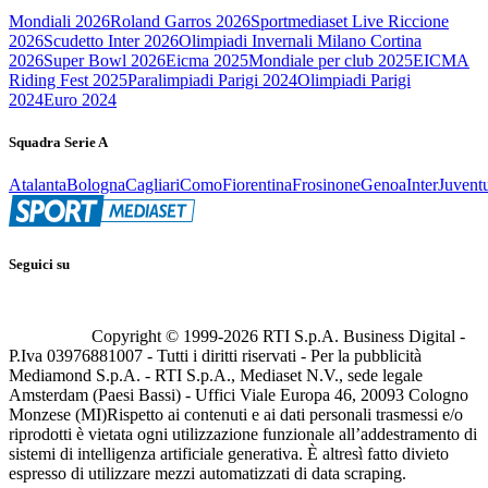
Mondiali 2026
Roland Garros 2026
Sportmediaset Live Riccione
2026
Scudetto Inter 2026
Olimpiadi Invernali Milano Cortina
2026
Super Bowl 2026
Eicma 2025
Mondiale per club 2025
EICMA
Riding Fest 2025
Paralimpiadi Parigi 2024
Olimpiadi Parigi
2024
Euro 2024
Squadra Serie A
Atalanta
Bologna
Cagliari
Como
Fiorentina
Frosinone
Genoa
Inter
Juvent
Seguici su
Copyright © 1999-
2026
RTI S.p.A. Business Digital -
P.Iva 03976881007 - Tutti i diritti riservati - Per la pubblicità
Mediamond S.p.A. - RTI S.p.A., Mediaset N.V., sede legale
Amsterdam (Paesi Bassi) - Uffici Viale Europa 46, 20093 Cologno
Monzese (MI)
Rispetto ai contenuti e ai dati personali trasmessi e/o
riprodotti è vietata ogni utilizzazione funzionale all’addestramento di
sistemi di intelligenza artificiale generativa. È altresì fatto divieto
espresso di utilizzare mezzi automatizzati di data scraping.