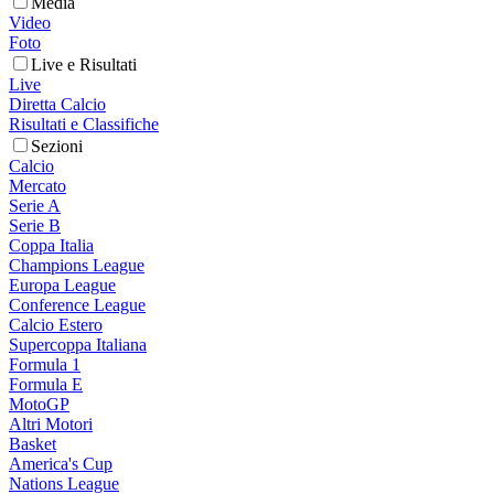
Media
Video
Foto
Live e Risultati
Live
Diretta Calcio
Risultati e Classifiche
Sezioni
Calcio
Mercato
Serie A
Serie B
Coppa Italia
Champions League
Europa League
Conference League
Calcio Estero
Supercoppa Italiana
Formula 1
Formula E
MotoGP
Altri Motori
Basket
America's Cup
Nations League