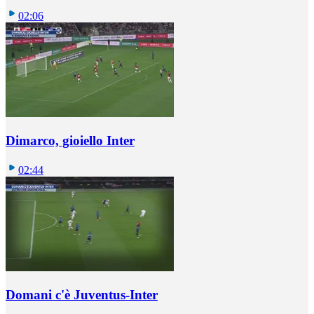
02:06
Dimarco, gioiello Inter
02:44
Domani c'è Juventus-Inter