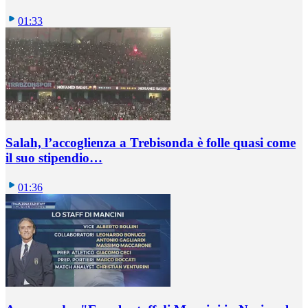
01:33
Salah, l’accoglienza a Trebisonda è folle quasi come
il suo stipendio…
01:36