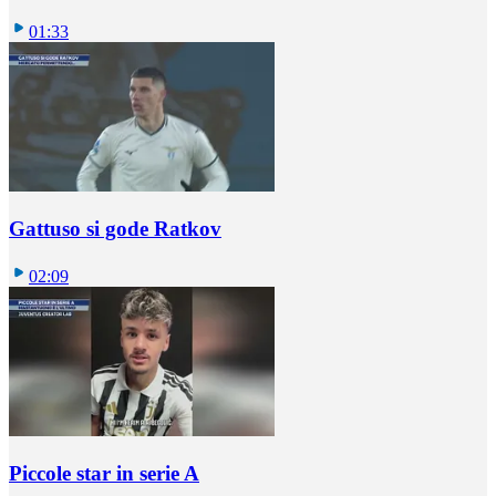
01:33
Gattuso si gode Ratkov
02:09
Piccole star in serie A