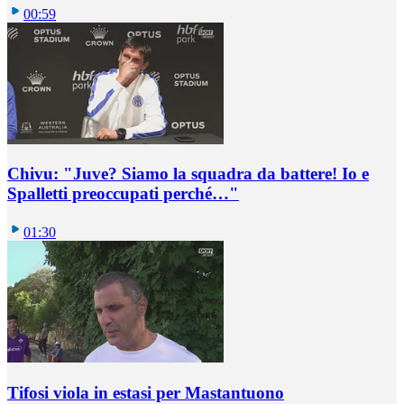
00:59
Chivu: "Juve? Siamo la squadra da battere! Io e
Spalletti preoccupati perché…"
01:30
Tifosi viola in estasi per Mastantuono