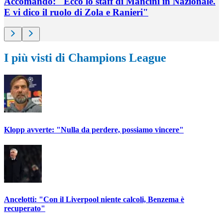
Accomando: "Ecco lo staff di Mancini in Nazionale.
E vi dico il ruolo di Zola e Ranieri"
I più visti di Champions League
Klopp avverte: "Nulla da perdere, possiamo vincere"
Ancelotti: "Con il Liverpool niente calcoli, Benzema è
recuperato"