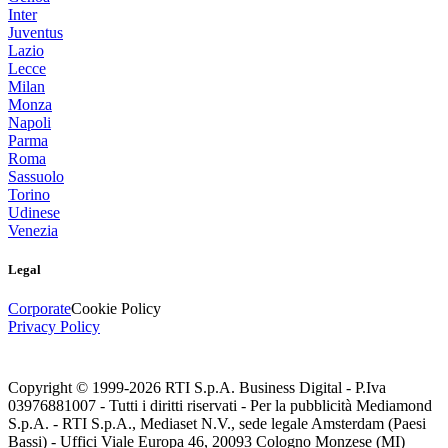
Inter
Juventus
Lazio
Lecce
Milan
Monza
Napoli
Parma
Roma
Sassuolo
Torino
Udinese
Venezia
Legal
Corporate
Cookie Policy
Privacy Policy
Copyright © 1999-
2026
RTI S.p.A. Business Digital - P.Iva
03976881007 - Tutti i diritti riservati - Per la pubblicità Mediamond
S.p.A. - RTI S.p.A., Mediaset N.V., sede legale Amsterdam (Paesi
Bassi) - Uffici Viale Europa 46, 20093 Cologno Monzese (MI)