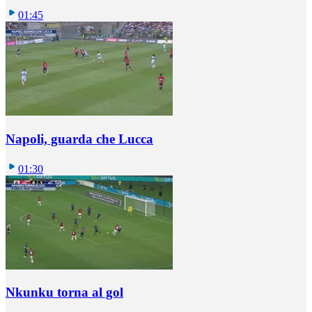
01:45
Napoli, guarda che Lucca
01:30
Nkunku torna al gol