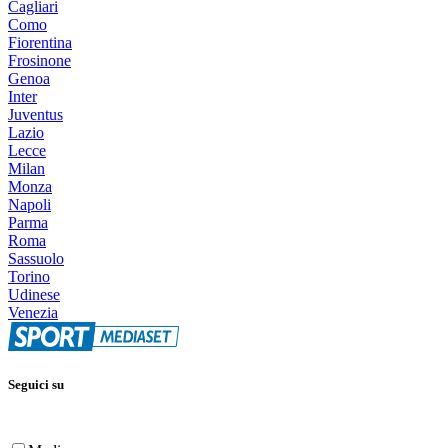
Cagliari
Como
Fiorentina
Frosinone
Genoa
Inter
Juventus
Lazio
Lecce
Milan
Monza
Napoli
Parma
Roma
Sassuolo
Torino
Udinese
Venezia
Seguici su