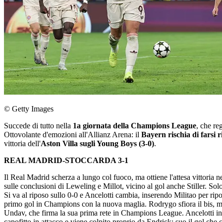
© Getty Images
Succede di tutto nella
1a giornata della Champions League
, che re
Ottovolante d'emozioni all'Allianz Arena: il
Bayern rischia di farsi 
vittoria dell'
Aston Villa sugli Young Boys (3-0)
.
REAL MADRID-STOCCARDA 3-1
Il Real Madrid scherza a lungo col fuoco, ma ottiene l'attesa vittoria n
sulle conclusioni di Leweling e Millot, vicino al gol anche Stiller. 
Si va al riposo sullo 0-0 e Ancelotti cambia, inserendo Militao per ri
primo gol in Champions con la nuova maglia. Rodrygo sfiora il bis, m
Undav, che firma la sua prima rete in Champions League. Ancelotti inseri
capofitto in attacco e viene colpito proprio da Endrick: suo il gol che