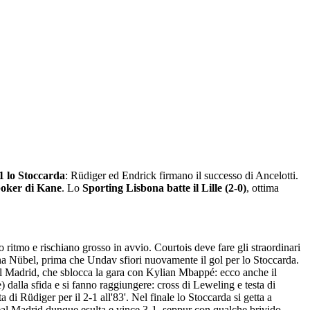
1 lo Stoccarda
: Rüdiger ed Endrick firmano il successo di Ancelotti.
poker di Kane
. Lo
Sporting Lisbona batte il Lille (2-0)
, ottima
o ritmo e rischiano grosso in avvio. Courtois deve fare gli straordinari
gna Nübel, prima che Undav sfiori nuovamente il gol per lo Stoccarda.
Real Madrid, che sblocca la gara con Kylian Mbappé: ecco anche il
lla sfida e si fanno raggiungere: cross di Leweling e testa di
di Rüdiger per il 2-1 all'83'. Nel finale lo Stoccarda si getta a
l Real Madrid dunque esulta e vince 3-1, seppur con qualche brivido.