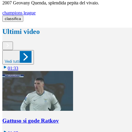
2007 Geovany Quenda, splendida pepita del vivaio.
champions league
classifica
Ultimi video
Vedi tutti
01:33
Gattuso si gode Ratkov