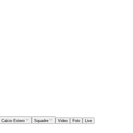
Calcio Estero
Squadre
Video
Foto
Live