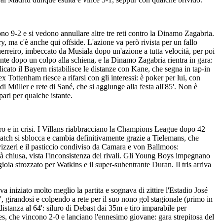
o 9-2 e si vedono annullare altre tre reti contro la Dinamo Zagabria.
, ma c'è anche qui offside. L'azione va però rivista per un fallo
uerreiro, imbeccato da Musiala dopo un'azione a tutta velocità, per poi
ente dopo un colpo alla schiena, e la Dinamo Zagabria rientra in gara:
cato il Bayern ristabilisce le distanze con Kane, che segna in tap-in
 Tottenham riesce a rifarsi con gli interessi: è poker per lui, con
di Müller e rete di Sané, che si aggiunge alla festa all'85'. Non è
pari per qualche istante.
ero e in crisi. I Villans riabbracciano la Champions League dopo 42
l match si sblocca e cambia definitivamente grazie a Tielemans, che
vizzeri e il pasticcio condiviso da Camara e von Ballmoos:
ià chiusa, vista l'inconsistenza dei rivali. Gli Young Boys impegnano
ioia strozzato per Watkins e il super-subentrante Duran. Il tris arriva
va iniziato molto meglio la partita e sognava di zittire l'Estadio José
 girandosi e colpendo a rete per il suo nono gol stagionale (primo in
anza al 64': siluro di Debast dai 35m e tiro imparabile per
eoes, che vincono 2-0 e lanciano l'ennesimo giovane: gara strepitosa del