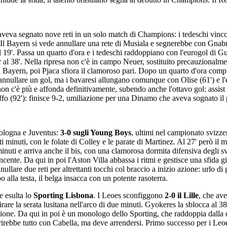
aveva segnato nove reti in un solo match di Champions: i tedeschi vincon
. Il Bayern si vede annullare una rete di Musiala e segnerebbe con Gnabry
l 19'. Passa un quarto d'ora e i tedeschi raddoppiano con l'eurogol di G
r al 38'. Nella ripresa non c'è in campo Neuer, sostituito precauzionalm
l Bayern, poi Pjaca sfiora il clamoroso pari. Dopo un quarto d'ora compli
annullare un gol, ma i bavaresi allungano comunque con Olise (61') e l'ex
non c'è più e affonda definitivamente, subendo anche l'ottavo gol: assist 
ffo (92'): finisce 9-2, umiliazione per una Dinamo che aveva sognato il 
Bologna e Juventus:
3-0 sugli Young Boys
, ultimi nel campionato svizz
ti minuti, con le folate di Colley e le parate di Martinez. Al 27' però i
inuti e arriva anche il bis, con una clamorosa dormita difensiva degli s
cente. Da qui in poi l'Aston Villa abbassa i ritmi e gestisce una sfida g
lare due reti per altrettanti tocchi col braccio a inizio azione: urlo di g
 alla testa, il belga insacca con un potente rasoterra.
e esulta lo
Sporting Lisbona
. I Leoes sconfiggono
2-0 il Lille
, che ave
 la serata lusitana nell'arco di due minuti. Gyokeres la sblocca al 38',
. Da qui in poi è un monologo dello Sporting, che raddoppia dalla dist
riaprirebbe tutto con Cabella, ma deve arrendersi. Primo successo per i L