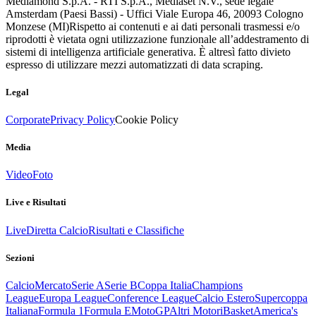
Mediamond S.p.A. - RTI S.p.A., Mediaset N.V., sede legale
Amsterdam (Paesi Bassi) - Uffici Viale Europa 46, 20093 Cologno
Monzese (MI)
Rispetto ai contenuti e ai dati personali trasmessi e/o
riprodotti è vietata ogni utilizzazione funzionale all’addestramento di
sistemi di intelligenza artificiale generativa. È altresì fatto divieto
espresso di utilizzare mezzi automatizzati di data scraping.
Legal
Corporate
Privacy Policy
Cookie Policy
Media
Video
Foto
Live e Risultati
Live
Diretta Calcio
Risultati e Classifiche
Sezioni
Calcio
Mercato
Serie A
Serie B
Coppa Italia
Champions
League
Europa League
Conference League
Calcio Estero
Supercoppa
Italiana
Formula 1
Formula E
MotoGP
Altri Motori
Basket
America's