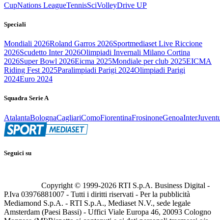
Cup
Nations League
Tennis
Sci
Volley
Drive UP
Speciali
Mondiali 2026
Roland Garros 2026
Sportmediaset Live Riccione
2026
Scudetto Inter 2026
Olimpiadi Invernali Milano Cortina
2026
Super Bowl 2026
Eicma 2025
Mondiale per club 2025
EICMA
Riding Fest 2025
Paralimpiadi Parigi 2024
Olimpiadi Parigi
2024
Euro 2024
Squadra Serie A
Atalanta
Bologna
Cagliari
Como
Fiorentina
Frosinone
Genoa
Inter
Juvent
Seguici su
Copyright © 1999-
2026
RTI S.p.A. Business Digital -
P.Iva 03976881007 - Tutti i diritti riservati - Per la pubblicità
Mediamond S.p.A. - RTI S.p.A., Mediaset N.V., sede legale
Amsterdam (Paesi Bassi) - Uffici Viale Europa 46, 20093 Cologno