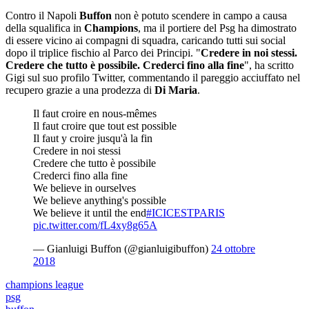
Contro il Napoli
Buffon
non è potuto scendere in campo a causa
della squalifica in
Champions
, ma il portiere del Psg ha dimostrato
di essere vicino ai compagni di squadra, caricando tutti sui social
dopo il triplice fischio al Parco dei Principi. "
Credere in noi stessi.
Credere che tutto è possibile. Crederci fino alla fine
", ha scritto
Gigi sul suo profilo Twitter, commentando il pareggio acciuffato nel
recupero grazie a una prodezza di
Di Maria
.
Il faut croire en nous-mêmes
Il faut croire que tout est possible
Il faut y croire jusqu'à la fin
Credere in noi stessi
Credere che tutto è possibile
Crederci fino alla fine
We believe in ourselves
We believe anything's possible
We believe it until the end
#ICICESTPARIS
pic.twitter.com/fL4xy8g65A
— Gianluigi Buffon (@gianluigibuffon)
24 ottobre
2018
champions league
psg