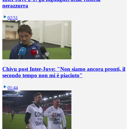
nerazzurra
02:51
Chivu post Inter-Juve: "Non siamo ancora pronti, il
secondo tempo non mi è piaciuto"
01:44