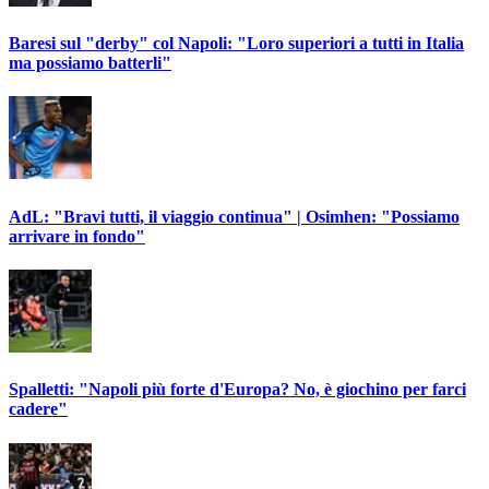
Baresi sul "derby" col Napoli: "Loro superiori a tutti in Italia
ma possiamo batterli"
AdL: "Bravi tutti, il viaggio continua" | Osimhen: "Possiamo
arrivare in fondo"
Spalletti: "Napoli più forte d'Europa? No, è giochino per farci
cadere"