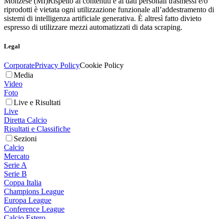
Monzese (MI)
Rispetto ai contenuti e ai dati personali trasmessi e/o
riprodotti è vietata ogni utilizzazione funzionale all’addestramento di
sistemi di intelligenza artificiale generativa. È altresì fatto divieto
espresso di utilizzare mezzi automatizzati di data scraping.
Legal
Corporate
Privacy Policy
Cookie Policy
Media
Video
Foto
Live e Risultati
Live
Diretta Calcio
Risultati e Classifiche
Sezioni
Calcio
Mercato
Serie A
Serie B
Coppa Italia
Champions League
Europa League
Conference League
Calcio Estero