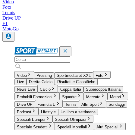
Video
Foto
Tennis
Drive UP
F1
MotoGp
Video
Pressing
Sportmediaset XXL
Foto
Live
Diretta Calcio
Risultati e Classifiche
News Live
Calcio
Coppa Italia
Supercoppa Italiana
Probabili Formazioni
Squadre
Mercato
Motori
Drive UP
Formula E
Tennis
Altri Sport
Sondaggi
Podcast
Lifestyle
Un libro a settimana
Speciali Europei
Speciali Olimpiadi
Speciale Scudetti
Speciali Mondiali
Altri Speciali