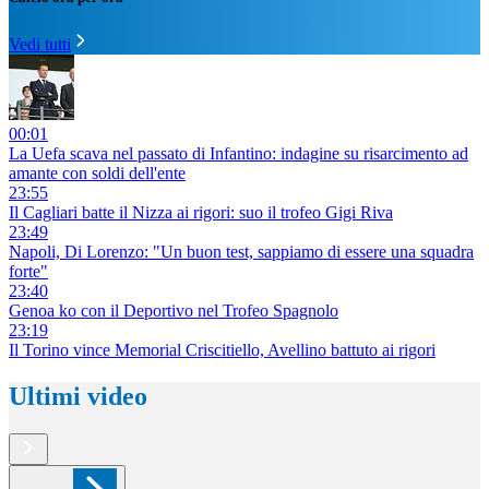
Vedi tutti
00:01
La Uefa scava nel passato di Infantino: indagine su risarcimento ad
amante con soldi dell'ente
23:55
Il Cagliari batte il Nizza ai rigori: suo il trofeo Gigi Riva
23:49
Napoli, Di Lorenzo: "Un buon test, sappiamo di essere una squadra
forte"
23:40
Genoa ko con il Deportivo nel Trofeo Spagnolo
23:19
Il Torino vince Memorial Criscitiello, Avellino battuto ai rigori
Ultimi video