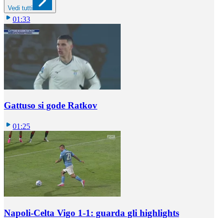
Vedi tutti
01:33
Gattuso si gode Ratkov
01:25
Napoli-Celta Vigo 1-1: guarda gli highlights