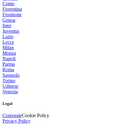
Como
Fiorentina
Frosinone
Genoa
Inter
Juventus
Lazio
Lecce
Milan
Monza
Napoli
Parma
Roma
Sassuolo
Torino
Udinese
Venezia
Legal
Corporate
Cookie Policy
Privacy Policy