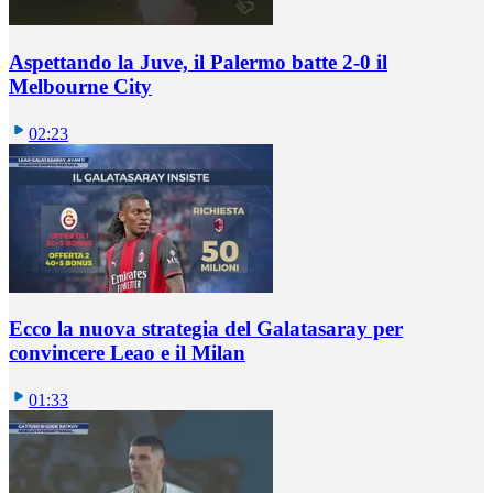
Aspettando la Juve, il Palermo batte 2-0 il
Melbourne City
02:23
Ecco la nuova strategia del Galatasaray per
convincere Leao e il Milan
01:33