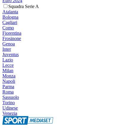
Euro 2024
Squadra Serie A
Atalanta
Bologna
Cagliari
Como
Fiorentina
Frosinone
Genoa
Inter
Juventus
Lazio
Lecce
Milan
Monza
Napoli
Parma
Roma
Sassuolo
Torino
Udinese
Venezia