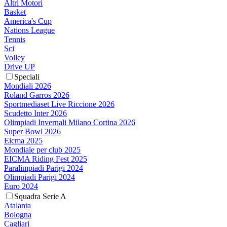
Altri Motori
Basket
America's Cup
Nations League
Tennis
Sci
Volley
Drive UP
Speciali
Mondiali 2026
Roland Garros 2026
Sportmediaset Live Riccione 2026
Scudetto Inter 2026
Olimpiadi Invernali Milano Cortina 2026
Super Bowl 2026
Eicma 2025
Mondiale per club 2025
EICMA Riding Fest 2025
Paralimpiadi Parigi 2024
Olimpiadi Parigi 2024
Euro 2024
Squadra Serie A
Atalanta
Bologna
Cagliari