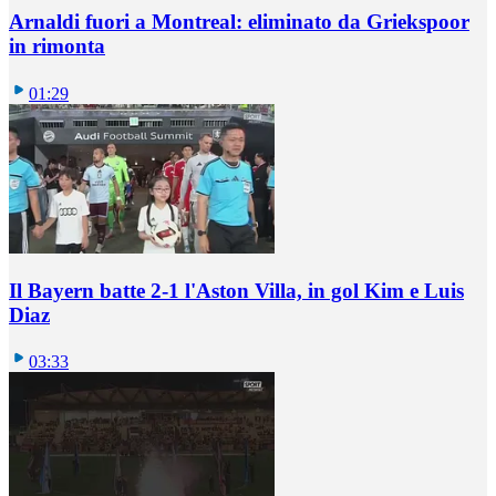
Arnaldi fuori a Montreal: eliminato da Griekspoor
in rimonta
01:29
Il Bayern batte 2-1 l'Aston Villa, in gol Kim e Luis
Diaz
03:33