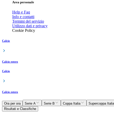
Area personale
Help e Faq
Info e contatti
Termini del servizio
Utilizzo dati e privacy
Cookie Policy
Calcio
Calcio estero
Calcio
Calcio estero
Ora per ora
Serie A
Serie B
Coppa Italia
Supercoppa Itali
Risultati e Classifiche