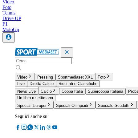
Video
Foto
Tennis
Drive UP
F1
MotoGp
Video
Pressing
Sportmediaset XXL
Foto
Live
Diretta Calcio
Risultati e Classifiche
News Live
Calcio
Coppa Italia
Supercoppa Italiana
Proba
Un libro a settimana
Speciali Europei
Speciali Olimpiadi
Speciale Scudetti
Seguici anche su