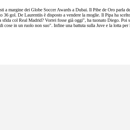
sti a margine dei Globe Soccer Awards a Dubai. Il Pibe de Oro parla del
o 36 gol. De Laurentiis è disposto a vendere la moglie. Il Pipa ha scelto l
. La sfida col Real Madrid? Vorrei fosse già oggi", ha tuonato Diego. Poi
cose in un ruolo non suo". Infine una battuta sulla Juve e la lotta per l