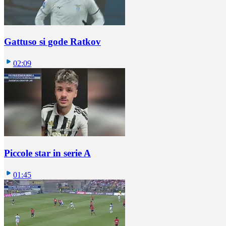
Gattuso si gode Ratkov
02:09
Piccole star in serie A
01:45