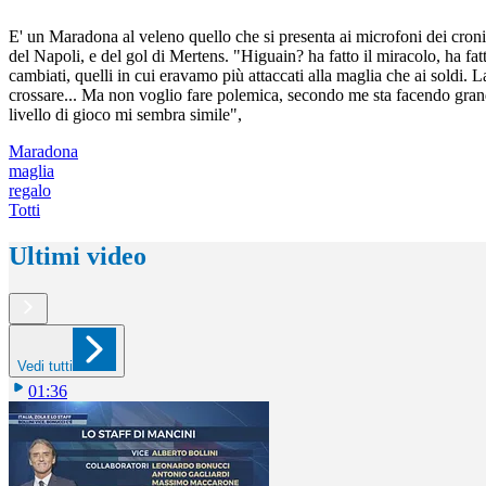
E' un Maradona al veleno quello che si presenta ai microfoni dei croni
del Napoli, e del gol di Mertens. "Higuain? ha fatto il miracolo, ha fatt
cambiati, quelli in cui eravamo più attaccati alla maglia che ai soldi
crossare... Ma non voglio fare polemica, secondo me sta facendo grandi 
livello di gioco mi sembra simile",
Maradona
maglia
regalo
Totti
Ultimi video
Vedi tutti
01:36