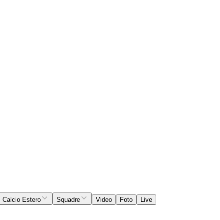
Calcio Estero
Squadre
Video
Foto
Live