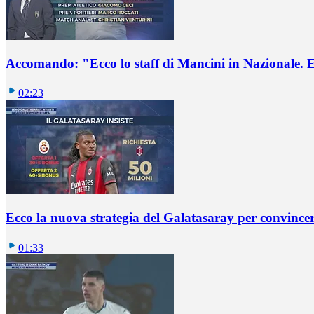
Accomando: "Ecco lo staff di Mancini in Nazionale. E 
02:23
Ecco la nuova strategia del Galatasaray per convincer
01:33