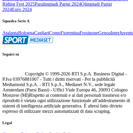
Riding Fest 2025
Paralimpiadi Parigi 2024
Olimpiadi Parigi
2024
Euro 2024
Squadra Serie A
Atalanta
Bologna
Cagliari
Como
Fiorentina
Frosinone
Genoa
Inter
Juvent
Seguici su
Copyright © 1999-
2026
RTI S.p.A. Business Digital -
P.Iva 03976881007 - Tutti i diritti riservati - Per la pubblicità
Mediamond S.p.A. - RTI S.p.A., Mediaset N.V., sede legale
Amsterdam (Paesi Bassi) - Uffici Viale Europa 46, 20093 Cologno
Monzese (MI)
Rispetto ai contenuti e ai dati personali trasmessi e/o
riprodotti è vietata ogni utilizzazione funzionale all’addestramento di
sistemi di intelligenza artificiale generativa. È altresì fatto divieto
espresso di utilizzare mezzi automatizzati di data scraping.
Legal