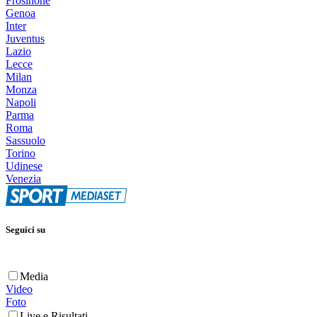
Frosinone
Genoa
Inter
Juventus
Lazio
Lecce
Milan
Monza
Napoli
Parma
Roma
Sassuolo
Torino
Udinese
Venezia
Seguici su
Media
Video
Foto
Live e Risultati