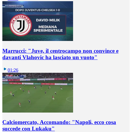
Marrucci: "Juve, il centrocampo non convince e
davanti Vlahovic ha lasciato un vuoto"
01:26
Calciomercato, Accomando: "Napoli, ecco cosa
succede con Lukaku"