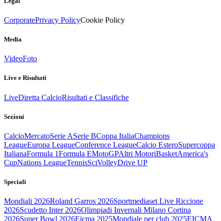
Legal
Corporate
Privacy Policy
Cookie Policy
Media
Video
Foto
Live e Risultati
Live
Diretta Calcio
Risultati e Classifiche
Sezioni
Calcio
Mercato
Serie A
Serie B
Coppa Italia
Champions
League
Europa League
Conference League
Calcio Estero
Supercoppa
Italiana
Formula 1
Formula E
MotoGP
Altri Motori
Basket
America's
Cup
Nations League
Tennis
Sci
Volley
Drive UP
Speciali
Mondiali 2026
Roland Garros 2026
Sportmediaset Live Riccione
2026
Scudetto Inter 2026
Olimpiadi Invernali Milano Cortina
2026
Super Bowl 2026
Eicma 2025
Mondiale per club 2025
EICMA