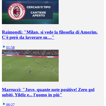
Raimondi: "Milan, si vede la filosofia di Amorim.
C'è però da lavorare su…"
01:58
Marrucci: "Juve, quante note positive! Zero gol
subiti, Yildiz e... l'uomo in più"
00:27