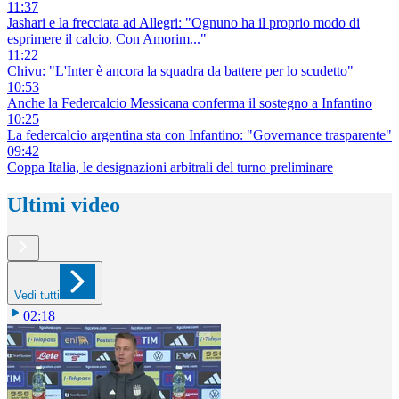
11:37
Jashari e la frecciata ad Allegri: "Ognuno ha il proprio modo di
esprimere il calcio. Con Amorim..."
11:22
Chivu: "L'Inter è ancora la squadra da battere per lo scudetto"
10:53
Anche la Federcalcio Messicana conferma il sostegno a Infantino
10:25
La federcalcio argentina sta con Infantino: "Governance trasparente"
09:42
Coppa Italia, le designazioni arbitrali del turno preliminare
Ultimi video
Vedi tutti
02:18