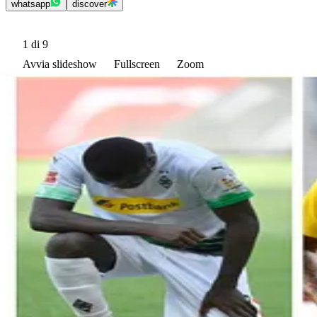
whatsapp
discover
1
di 9
Avvia slideshow
Fullscreen
Zoom