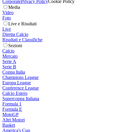
Corporate
Privacy Policy
Cookie Policy
Media
Video
Foto
Live e Risultati
Live
Diretta Calcio
Risultati e Classifiche
Sezioni
Calcio
Mercato
Serie A
Serie B
Coppa Italia
Champions League
Europa League
Conference League
Calcio Estero
Supercoppa Italiana
Formula 1
Formula E
MotoGP
Altri Motori
Basket
America's Cup