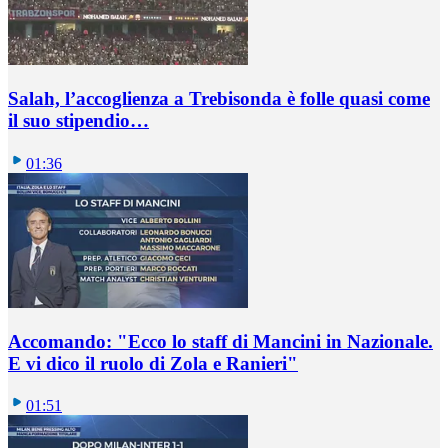
Salah, l’accoglienza a Trebisonda è folle quasi come
il suo stipendio…
01:36
Accomando: "Ecco lo staff di Mancini in Nazionale.
E vi dico il ruolo di Zola e Ranieri"
01:51