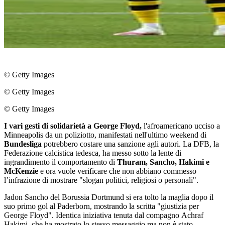
© Getty Images
© Getty Images
© Getty Images
I vari gesti di solidarietà a George Floyd,
l'afroamericano ucciso a
Minneapolis da un poliziotto, manifestati nell'ultimo weekend di
Bundesliga
potrebbero costare una sanzione agli autori. La DFB, la
Federazione calcistica tedesca, ha messo sotto la lente di
ingrandimento il comportamento di
Thuram, Sancho, Hakimi e
McKenzie
e ora vuole verificare che non abbiano commesso
l’infrazione di mostrare "slogan politici, religiosi o personali".
Jadon Sancho del Borussia Dortmund si era tolto la maglia dopo il
suo primo gol al Paderborn, mostrando la scritta "giustizia per
George Floyd". Identica iniziativa tenuta dal compagno Achraf
Hakimi, che ha mostrato lo stesso messaggio ma non è stato