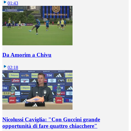
01:43
Da Amorim a Chivu
02:18
Nicolussi Caviglia: "Con Guccini grande
opportunità di fare quattro chiacchere"