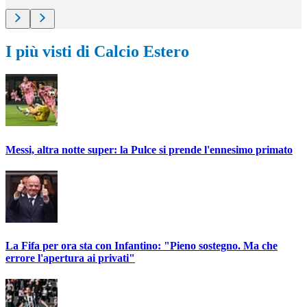
I più visti di Calcio Estero
Messi, altra notte super: la Pulce si prende l'ennesimo primato
La Fifa per ora sta con Infantino: "Pieno sostegno. Ma che
errore l'apertura ai privati"