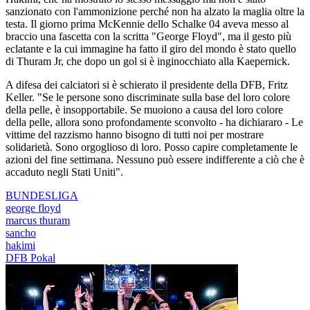
sanzionato con l'ammonizione perché non ha alzato la maglia oltre la
testa. Il giorno prima McKennie dello Schalke 04 aveva messo al
braccio una fascetta con la scritta "George Floyd", ma il gesto più
eclatante e la cui immagine ha fatto il giro del mondo è stato quello
di Thuram Jr, che dopo un gol si è inginocchiato alla Kaepernick.
A difesa dei calciatori si è schierato il presidente della DFB, Fritz
Keller. "Se le persone sono discriminate sulla base del loro colore
della pelle, è insopportabile. Se muoiono a causa del loro colore
della pelle, allora sono profondamente sconvolto - ha dichiararo - Le
vittime del razzismo hanno bisogno di tutti noi per mostrare
solidarietà. Sono orgoglioso di loro. Posso capire completamente le
azioni del fine settimana. Nessuno può essere indifferente a ciò che è
accaduto negli Stati Uniti".
BUNDESLIGA
george floyd
marcus thuram
sancho
hakimi
DFB Pokal