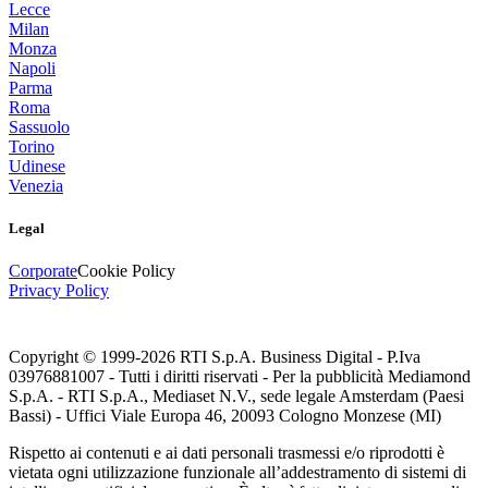
Lecce
Milan
Monza
Napoli
Parma
Roma
Sassuolo
Torino
Udinese
Venezia
Legal
Corporate
Cookie Policy
Privacy Policy
Copyright © 1999-
2026
RTI S.p.A. Business Digital - P.Iva
03976881007 - Tutti i diritti riservati - Per la pubblicità Mediamond
S.p.A. - RTI S.p.A., Mediaset N.V., sede legale Amsterdam (Paesi
Bassi) - Uffici Viale Europa 46, 20093 Cologno Monzese (MI)
Rispetto ai contenuti e ai dati personali trasmessi e/o riprodotti è
vietata ogni utilizzazione funzionale all’addestramento di sistemi di