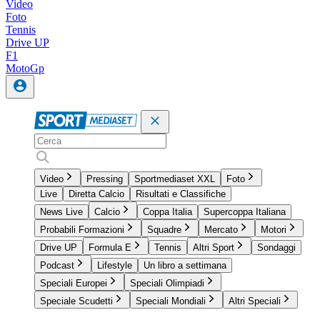
Video
Foto
Tennis
Drive UP
F1
MotoGp
Video
Pressing
Sportmediaset XXL
Foto
Live
Diretta Calcio
Risultati e Classifiche
News Live
Calcio
Coppa Italia
Supercoppa Italiana
Probabili Formazioni
Squadre
Mercato
Motori
Drive UP
Formula E
Tennis
Altri Sport
Sondaggi
Podcast
Lifestyle
Un libro a settimana
Speciali Europei
Speciali Olimpiadi
Speciale Scudetti
Speciali Mondiali
Altri Speciali