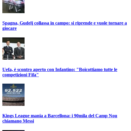
Spagna, Gudelj collassa in campo: si riprende e vuole tornare a
giocare
Uefa, è scontro aperto con Infantino: "Boicottiamo tutte le
competizioni Fifa"
Kings League mania a Barcellona: i 90mila del Camp Nou
chiamano Messi