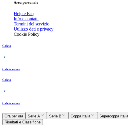
Area personale
Help e Faq
Info e contatti
Termini del servizio
Utilizzo dati e privacy
Cookie Policy
Calcio
Calcio estero
Calcio
Calcio estero
Ora per ora
Serie A
Serie B
Coppa Italia
Supercoppa Itali
Risultati e Classifiche