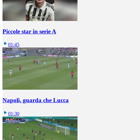
Piccole star in serie A
01:45
Napoli, guarda che Lucca
01:30