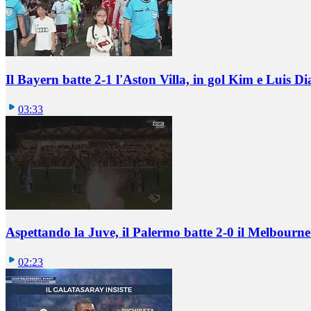
Il Bayern batte 2-1 l'Aston Villa, in gol Kim e Luis Di
03:33
Aspettando la Juve, il Palermo batte 2-0 il Melbourne
02:23