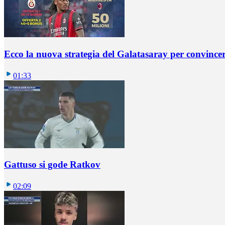
Ecco la nuova strategia del Galatasaray per convincer
01:33
Gattuso si gode Ratkov
02:09