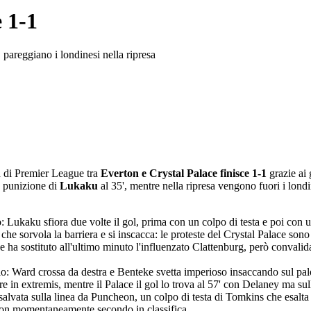
 1-1
pareggiano i londinesi nella ripresa
a di Premier League tra
Everton e Crystal Palace finisce 1-1
grazie ai 
a punizione di
Lukaku
al 35', mentre nella ripresa vengono fuori i lond
 Lukaku sfiora due volte il gol, prima con un colpo di testa e poi con un
he sorvola la barriera e si inscacca: le proteste del Crystal Palace sono
 ha sostituto all'ultimo minuto l'influenzato Clattenburg, però convali
ggio: Ward crossa da destra e Benteke svetta imperioso insaccando sul pal
in extremis, mentre il Palace il gol lo trova al 57' con Delaney ma sulla
y salvata sulla linea da Puncheon, un colpo di testa di Tomkins che esal
erton momentaneamente secondo in classifica.