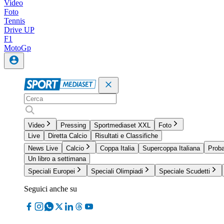
Video
Foto
Tennis
Drive UP
F1
MotoGp
Video
Pressing
Sportmediaset XXL
Foto
Live
Diretta Calcio
Risultati e Classifiche
News Live
Calcio
Coppa Italia
Supercoppa Italiana
Proba
Un libro a settimana
Speciali Europei
Speciali Olimpiadi
Speciale Scudetti
Seguici anche su