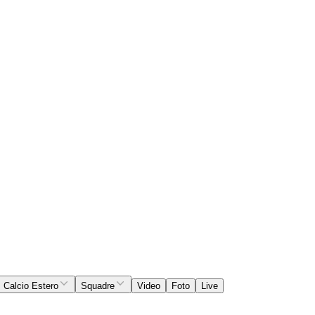
Calcio Estero
Squadre
Video
Foto
Live