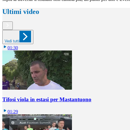
Ultimi video
Vedi tutti
01:30
Tifosi viola in estasi per Mastantuono
01:29