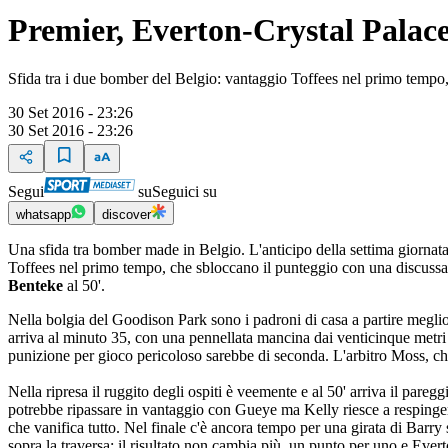
Premier, Everton-Crystal Palace
Sfida tra i due bomber del Belgio: vantaggio Toffees nel primo tempo, 
30 Set 2016 - 23:26
30 Set 2016 - 23:26
Segui
su
Seguici su
whatsapp
discover
Una sfida tra bomber made in Belgio. L'anticipo della settima giornat
Toffees nel primo tempo, che sbloccano il punteggio con una discuss
Benteke
al 50'.
Nella bolgia del Goodison Park sono i padroni di casa a partire meglio:
arriva al minuto 35, con una pennellata mancina dai venticinque metri c
punizione per gioco pericoloso sarebbe di seconda. L'arbitro Moss, che
Nella ripresa il ruggito degli ospiti è veemente e al 50' arriva il pare
potrebbe ripassare in vantaggio con Gueye ma Kelly riesce a respingere 
che vanifica tutto. Nel finale c'è ancora tempo per una girata di Barr
sopra la traversa: il risultato non cambia più, un punto per uno e Ev