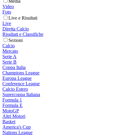
Media
Video
Foto
Live e Risultati
Live
Diretta Calcio
Risultati e Classifiche
Sezioni
Calcio
Mercato
Serie A
Serie B
Coppa Italia
Champions League
Europa League
Conference League
Calcio Estero
Supercoppa Italiana
Formula 1
Formula E
MotoGP
Altri Motori
Basket
America's Cup
Nations League