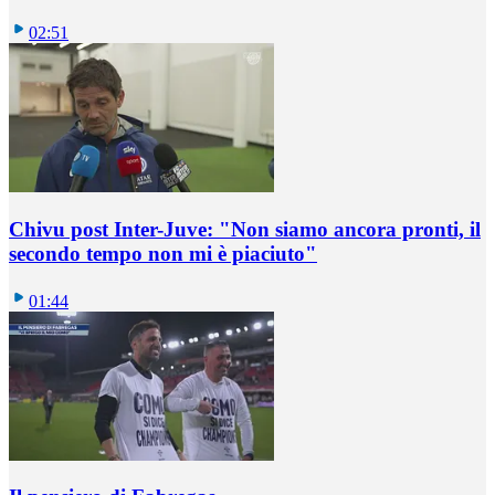
02:51
Chivu post Inter-Juve: "Non siamo ancora pronti, il
secondo tempo non mi è piaciuto"
01:44