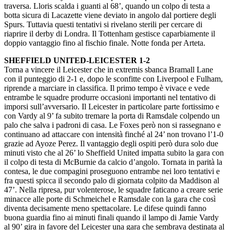
traversa. Lloris scalda i guanti al 68’, quando un colpo di testa a
botta sicura di Lacazette viene deviato in angolo dal portiere degli
Spurs. Tuttavia questi tentativi si rivelano sterili per cercare di
riaprire il derby di Londra. Il Tottenham gestisce caparbiamente il
doppio vantaggio fino al fischio finale. Notte fonda per Arteta.
SHEFFIELD UNITED-LEICESTER 1-2
Torna a vincere il Leicester che in extremis sbanca Bramall Lane
con il punteggio di 2-1 e, dopo le sconfitte con Liverpool e Fulham,
riprende a marciare in classifica. Il primo tempo è vivace e vede
entrambe le squadre produrre occasioni importanti nel tentativo di
imporsi sull’avversario. Il Leicester in particolare parte fortissimo e
con Vardy al 9’ fa subito tremare la porta di Ramsdale colpendo un
palo che salva i padroni di casa. Le Foxes però non si rassegnano e
continuano ad attaccare con intensità finché al 24’ non trovano l’1-0
grazie ad Ayoze Perez. Il vantaggio degli ospiti però dura solo due
minuti visto che al 26’ lo Sheffield United impatta subito la gara con
il colpo di testa di McBurnie da calcio d’angolo. Tornata in parità la
contesa, le due compagini proseguono entrambe nei loro tentativi e
fra questi spicca il secondo palo di giornata colpito da Maddison al
47’. Nella ripresa, pur volenterose, le squadre faticano a creare serie
minacce alle porte di Schmeichel e Ramsdale con la gara che così
diventa decisamente meno spettacolare. Le difese quindi fanno
buona guardia fino ai minuti finali quando il lampo di Jamie Vardy
al 90’ gira in favore del Leicester una gara che sembrava destinata al