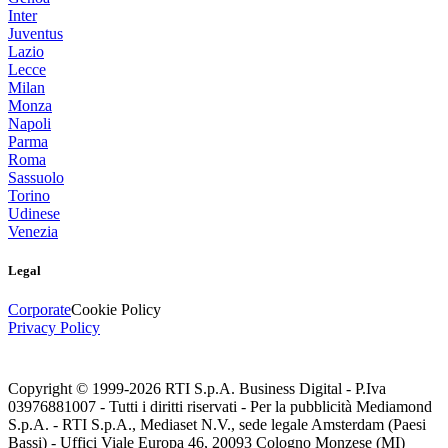
Inter
Juventus
Lazio
Lecce
Milan
Monza
Napoli
Parma
Roma
Sassuolo
Torino
Udinese
Venezia
Legal
Corporate
Cookie Policy
Privacy Policy
Copyright © 1999-
2026
RTI S.p.A. Business Digital - P.Iva
03976881007 - Tutti i diritti riservati - Per la pubblicità Mediamond
S.p.A. - RTI S.p.A., Mediaset N.V., sede legale Amsterdam (Paesi
Bassi) - Uffici Viale Europa 46, 20093 Cologno Monzese (MI)