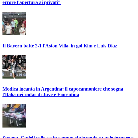
errore l'apertura ai privati"
Il Bayern batte 2-1 l'Aston Villa, in gol Kim e Luis Diaz
Modica incanta in Argentina: il capocannoniere che sogna
l'Italia nei radar di Juve e Fiorentina
Spagna, Gudelj collassa in campo: si riprende e vuole tornare a