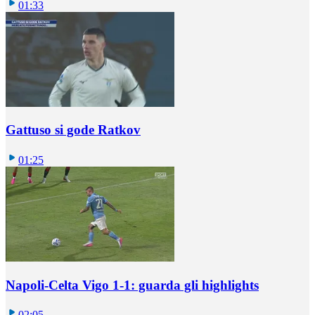
01:33
Gattuso si gode Ratkov
01:25
Napoli-Celta Vigo 1-1: guarda gli highlights
02:05