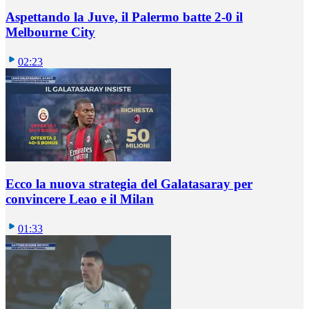
Aspettando la Juve, il Palermo batte 2-0 il
Melbourne City
02:23
Ecco la nuova strategia del Galatasaray per
convincere Leao e il Milan
01:33