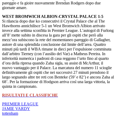
pareggio e fa gioire nuovamente Brendan Rodgers dopo due
giornate amare.
WEST BROMWICH ALBION-CRYSTAL PALACE 1-5
Si rilancia dopo due ko consecutivi il Crystal Palace che al The
Hawthorns annichilisce 5-1 un West Bromwich Albion arrivato
invece alla settima sconfitta in Premier League. L’autogol di Furlong
all’8’ mette subito in discesa la gara per gli ospiti che però alla
mezz’ora subiscono la rete del momentaneo pareggio di Gallagher,
autore di una splendida conclusione dal limite dell’area. Quattro
minuti più tardi il WBA rimane in dieci per l’espulsione comminata
dall’arbitro Tierney (con l’ausilio del Var) a Matheus Pereira. In
inferiorità numerica i padroni di casa reggono l’urto fino al quarto
d’ora della ripresa quando Zaha sigla, su assist di McArthur, il
nuovo vantaggio per il Palace. La marcatura del numero 11 scioglie
definitivamente gli ospiti che nei successivi 27 minuti prendono il
largo segnando altre tre reti con Benteke (59’ e 82’) e ancora Zaha al
68’. Per la formazione di Hodgson arriva così una larga vittoria, la
quinta in campionato.
RISULTATI E CLASSIFICHE
PREMIER LEAGUE
JAMIE VARDY
tottenham