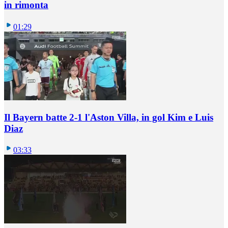
in rimonta
01:29
Il Bayern batte 2-1 l'Aston Villa, in gol Kim e Luis
Diaz
03:33