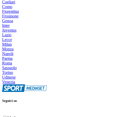
Cagliari
Como
Fiorentina
Frosinone
Genoa
Inter
Juventus
Lazio
Lecce
Milan
Monza
Napoli
Parma
Roma
Sassuolo
Torino
Udinese
Venezia
Seguici su