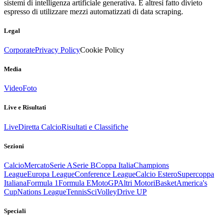
sistemi di intelligenza artificiale generativa. È altresì fatto divieto
espresso di utilizzare mezzi automatizzati di data scraping.
Legal
Corporate
Privacy Policy
Cookie Policy
Media
Video
Foto
Live e Risultati
Live
Diretta Calcio
Risultati e Classifiche
Sezioni
Calcio
Mercato
Serie A
Serie B
Coppa Italia
Champions
League
Europa League
Conference League
Calcio Estero
Supercoppa
Italiana
Formula 1
Formula E
MotoGP
Altri Motori
Basket
America's
Cup
Nations League
Tennis
Sci
Volley
Drive UP
Speciali