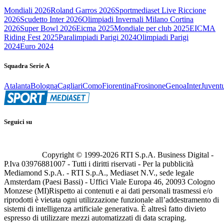
Mondiali 2026
Roland Garros 2026
Sportmediaset Live Riccione
2026
Scudetto Inter 2026
Olimpiadi Invernali Milano Cortina
2026
Super Bowl 2026
Eicma 2025
Mondiale per club 2025
EICMA
Riding Fest 2025
Paralimpiadi Parigi 2024
Olimpiadi Parigi
2024
Euro 2024
Squadra Serie A
Atalanta
Bologna
Cagliari
Como
Fiorentina
Frosinone
Genoa
Inter
Juvent
Seguici su
Copyright © 1999-
2026
RTI S.p.A. Business Digital -
P.Iva 03976881007 - Tutti i diritti riservati - Per la pubblicità
Mediamond S.p.A. - RTI S.p.A., Mediaset N.V., sede legale
Amsterdam (Paesi Bassi) - Uffici Viale Europa 46, 20093 Cologno
Monzese (MI)
Rispetto ai contenuti e ai dati personali trasmessi e/o
riprodotti è vietata ogni utilizzazione funzionale all’addestramento di
sistemi di intelligenza artificiale generativa. È altresì fatto divieto
espresso di utilizzare mezzi automatizzati di data scraping.