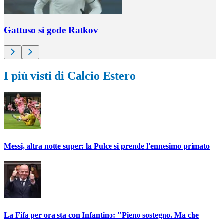
Gattuso si gode Ratkov
I più visti di Calcio Estero
Messi, altra notte super: la Pulce si prende l'ennesimo primato
La Fifa per ora sta con Infantino: "Pieno sostegno. Ma che