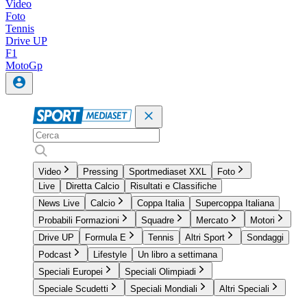
Video
Foto
Tennis
Drive UP
F1
MotoGp
Video
Pressing
Sportmediaset XXL
Foto
Live
Diretta Calcio
Risultati e Classifiche
News Live
Calcio
Coppa Italia
Supercoppa Italiana
Probabili Formazioni
Squadre
Mercato
Motori
Drive UP
Formula E
Tennis
Altri Sport
Sondaggi
Podcast
Lifestyle
Un libro a settimana
Speciali Europei
Speciali Olimpiadi
Speciale Scudetti
Speciali Mondiali
Altri Speciali