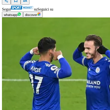
Segui
su
Seguici su
whatsapp
discover