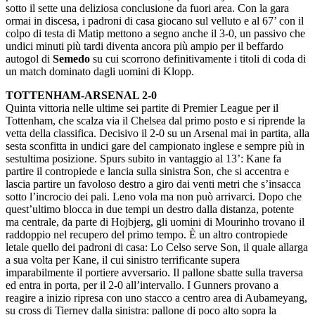
sotto il sette una deliziosa conclusione da fuori area. Con la gara
ormai in discesa, i padroni di casa giocano sul velluto e al 67’ con il
colpo di testa di Matip mettono a segno anche il 3-0, un passivo che
undici minuti più tardi diventa ancora più ampio per il beffardo
autogol di
Semedo
su cui scorrono definitivamente i titoli di coda di
un match dominato dagli uomini di Klopp.
TOTTENHAM-ARSENAL 2-0
Quinta vittoria nelle ultime sei partite di Premier League per il
Tottenham, che scalza via il Chelsea dal primo posto e si riprende la
vetta della classifica. Decisivo il 2-0 su un Arsenal mai in partita, alla
sesta sconfitta in undici gare del campionato inglese e sempre più in
sestultima posizione. Spurs subito in vantaggio al 13’: Kane fa
partire il contropiede e lancia sulla sinistra Son, che si accentra e
lascia partire un favoloso destro a giro dai venti metri che s’insacca
sotto l’incrocio dei pali. Leno vola ma non può arrivarci. Dopo che
quest’ultimo blocca in due tempi un destro dalla distanza, potente
ma centrale, da parte di Hojbjerg, gli uomini di Mourinho trovano il
raddoppio nel recupero del primo tempo. È un altro contropiede
letale quello dei padroni di casa: Lo Celso serve Son, il quale allarga
a sua volta per Kane, il cui sinistro terrificante supera
imparabilmente il portiere avversario. Il pallone sbatte sulla traversa
ed entra in porta, per il 2-0 all’intervallo. I Gunners provano a
reagire a inizio ripresa con uno stacco a centro area di Aubameyang,
su cross di Tierney dalla sinistra: pallone di poco alto sopra la