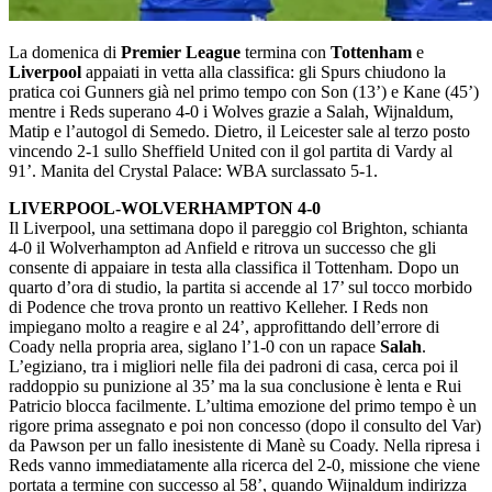
La domenica di
Premier League
termina con
Tottenham
e
Liverpool
appaiati in vetta alla classifica: gli Spurs chiudono la
pratica coi Gunners già nel primo tempo con Son (13’) e Kane (45’)
mentre i Reds superano 4-0 i Wolves grazie a Salah, Wijnaldum,
Matip e l’autogol di Semedo. Dietro, il Leicester sale al terzo posto
vincendo 2-1 sullo Sheffield United con il gol partita di Vardy al
91’. Manita del Crystal Palace: WBA surclassato 5-1.
LIVERPOOL-WOLVERHAMPTON 4-0
Il Liverpool, una settimana dopo il pareggio col Brighton, schianta
4-0 il Wolverhampton ad Anfield e ritrova un successo che gli
consente di appaiare in testa alla classifica il Tottenham. Dopo un
quarto d’ora di studio, la partita si accende al 17’ sul tocco morbido
di Podence che trova pronto un reattivo Kelleher. I Reds non
impiegano molto a reagire e al 24’, approfittando dell’errore di
Coady nella propria area, siglano l’1-0 con un rapace
Salah
.
L’egiziano, tra i migliori nelle fila dei padroni di casa, cerca poi il
raddoppio su punizione al 35’ ma la sua conclusione è lenta e Rui
Patricio blocca facilmente. L’ultima emozione del primo tempo è un
rigore prima assegnato e poi non concesso (dopo il consulto del Var)
da Pawson per un fallo inesistente di Manè su Coady. Nella ripresa i
Reds vanno immediatamente alla ricerca del 2-0, missione che viene
portata a termine con successo al 58’, quando Wijnaldum indirizza