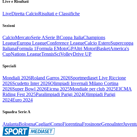
Live e Risultati
Live
Diretta Calcio
Risultati e Classifiche
Sezioni
Calcio
Mercato
Serie A
Serie B
Coppa Italia
Champions
League
Europa League
Conference League
Calcio Estero
Supercoppa
Italiana
Formula 1
Formula E
MotoGP
Altri Motori
Basket
America's
Cup
Nations League
Tennis
Sci
Volley
Drive UP
Speciali
Mondiali 2026
Roland Garros 2026
Sportmediaset Live Riccione
2026
Scudetto Inter 2026
Olimpiadi Invernali Milano Cortina
2026
Super Bowl 2026
Eicma 2025
Mondiale per club 2025
EICMA
Riding Fest 2025
Paralimpiadi Parigi 2024
Olimpiadi Parigi
2024
Euro 2024
Squadra Serie A
Atalanta
Bologna
Cagliari
Como
Fiorentina
Frosinone
Genoa
Inter
Juvent