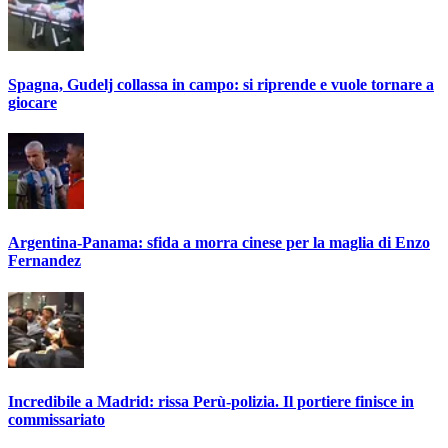
Spagna, Gudelj collassa in campo: si riprende e vuole tornare a
giocare
Argentina-Panama: sfida a morra cinese per la maglia di Enzo
Fernandez
Incredibile a Madrid: rissa Perù-polizia. Il portiere finisce in
commissariato