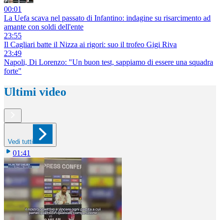
00:01
La Uefa scava nel passato di Infantino: indagine su risarcimento ad
amante con soldi dell'ente
23:55
Il Cagliari batte il Nizza ai rigori: suo il trofeo Gigi Riva
23:49
Napoli, Di Lorenzo: "Un buon test, sappiamo di essere una squadra
forte"
Ultimi video
Vedi tutti
01:41