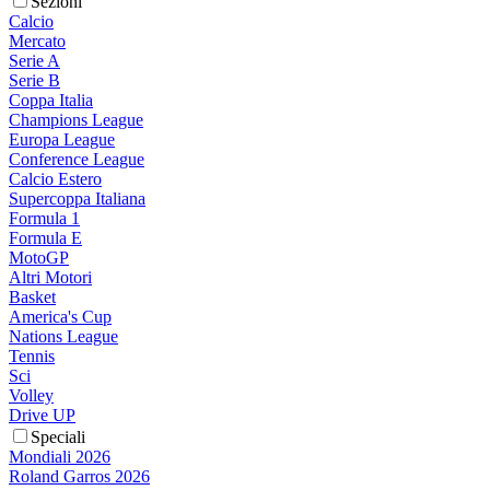
Sezioni
Calcio
Mercato
Serie A
Serie B
Coppa Italia
Champions League
Europa League
Conference League
Calcio Estero
Supercoppa Italiana
Formula 1
Formula E
MotoGP
Altri Motori
Basket
America's Cup
Nations League
Tennis
Sci
Volley
Drive UP
Speciali
Mondiali 2026
Roland Garros 2026