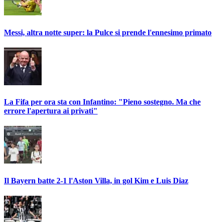
Messi, altra notte super: la Pulce si prende l'ennesimo primato
La Fifa per ora sta con Infantino: "Pieno sostegno. Ma che
errore l'apertura ai privati"
Il Bayern batte 2-1 l'Aston Villa, in gol Kim e Luis Diaz