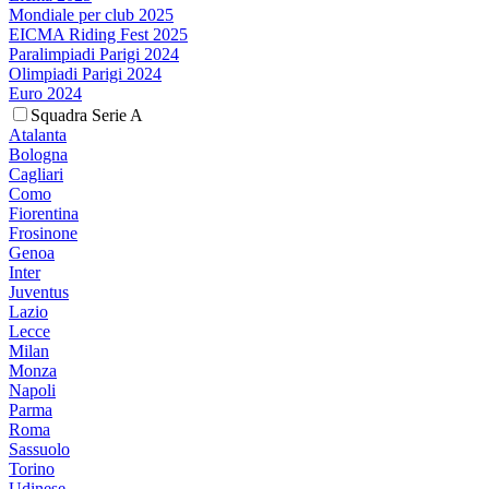
Mondiale per club 2025
EICMA Riding Fest 2025
Paralimpiadi Parigi 2024
Olimpiadi Parigi 2024
Euro 2024
Squadra Serie A
Atalanta
Bologna
Cagliari
Como
Fiorentina
Frosinone
Genoa
Inter
Juventus
Lazio
Lecce
Milan
Monza
Napoli
Parma
Roma
Sassuolo
Torino
Udinese