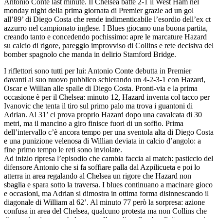
Antonio Conte last minute. Il Chelsea batte 2-1 il West Ham nel
monday night della prima giornata di Premier grazie ad un gol
all’89’ di Diego Costa che rende indimenticabile l’esordio dell’ex ct
azzurro nel campionato inglese. I Blues giocano una buona partita,
creando tanto e concedendo pochissimo: apre le marcature Hazard
su calcio di rigore, pareggio improvviso di Collins e rete decisiva del
bomber spagnolo che manda in delirio Stamford Bridge.
I riflettori sono tutti per lui: Antonio Conte debutta in Premier
davanti al suo nuovo pubblico schierando un 4-2-3-1 con Hazard,
Oscar e Willian alle spalle di Diego Costa. Pronti-via e la prima
occasione è per il Chelsea: minuto 12, Hazard inventa col tacco per
Ivanovic che tenta il tiro sul primo palo ma trova i guantoni di
Adrian. Al 31’ ci prova proprio Hazard dopo una cavalcata di 30
metri, ma il mancino a giro finisce fuori di un soffio. Prima
dell’intervallo c’è ancora tempo per una sventola alta di Diego Costa
e una punizione velenosa di Willian deviata in calcio d’angolo: a
fine primo tempo le reti sono inviolate.
Ad inizio ripresa l’episodio che cambia faccia al match: pasticcio del
difensore Antonio che si fa soffiare palla dal Azpilicueta e poi lo
atterra in area regalando al Chelsea un rigore che Hazard non
sbaglia e spara sotto la traversa. I blues continuano a macinare gioco
e occasioni, ma Adrian si dimostra in ottima forma disinnescando il
diagonale di William al 62’. Al minuto 77 però la sorpresa: azione
confusa in area del Chelsea, qualcuno protesta ma non Collins che