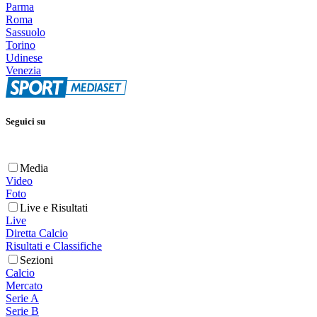
Parma
Roma
Sassuolo
Torino
Udinese
Venezia
Seguici su
Media
Video
Foto
Live e Risultati
Live
Diretta Calcio
Risultati e Classifiche
Sezioni
Calcio
Mercato
Serie A
Serie B