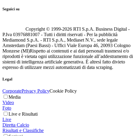
Seguici su
Copyright © 1999-
2026
RTI S.p.A. Business Digital -
P.Iva 03976881007 - Tutti i diritti riservati - Per la pubblicità
Mediamond S.p.A. - RTI S.p.A., Mediaset N.V., sede legale
Amsterdam (Paesi Bassi) - Uffici Viale Europa 46, 20093 Cologno
Monzese (MI)
Rispetto ai contenuti e ai dati personali trasmessi e/o
riprodotti è vietata ogni utilizzazione funzionale all’addestramento di
sistemi di intelligenza artificiale generativa. È altresì fatto divieto
espresso di utilizzare mezzi automatizzati di data scraping.
Legal
Corporate
Privacy Policy
Cookie Policy
Media
Video
Foto
Live e Risultati
Live
Diretta Calcio
Risultati e Classifiche