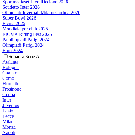
Sportmediaset Live Riccione 2026
Scudetto Inter 2026
Olimpiadi Invernali Milano Cortina 2026
Super Bowl 2026
Eicma 2025
Mondiale per club 2025
EICMA Riding Fest 2025
Paralimpiadi Parigi 2024
Olimpiadi Parigi 2024
Euro 2024
Squadra Serie A
Atalanta
Bologna
Cagliari
Como
Fiorentina
Frosinone
Genoa
Inter
Juventus
Lazio
Lecce
Milan
Monza
Napoli