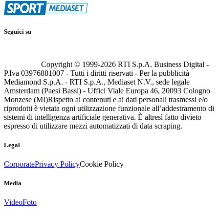
Seguici su
Copyright © 1999-
2026
RTI S.p.A. Business Digital -
P.Iva 03976881007 - Tutti i diritti riservati - Per la pubblicità
Mediamond S.p.A. - RTI S.p.A., Mediaset N.V., sede legale
Amsterdam (Paesi Bassi) - Uffici Viale Europa 46, 20093 Cologno
Monzese (MI)
Rispetto ai contenuti e ai dati personali trasmessi e/o
riprodotti è vietata ogni utilizzazione funzionale all’addestramento di
sistemi di intelligenza artificiale generativa. È altresì fatto divieto
espresso di utilizzare mezzi automatizzati di data scraping.
Legal
Corporate
Privacy Policy
Cookie Policy
Media
Video
Foto