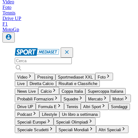
Video
Foto
Tennis
Drive UP
F1
MotoGp
Video
Pressing
Sportmediaset XXL
Foto
Live
Diretta Calcio
Risultati e Classifiche
News Live
Calcio
Coppa Italia
Supercoppa Italiana
Probabili Formazioni
Squadre
Mercato
Motori
Drive UP
Formula E
Tennis
Altri Sport
Sondaggi
Podcast
Lifestyle
Un libro a settimana
Speciali Europei
Speciali Olimpiadi
Speciale Scudetti
Speciali Mondiali
Altri Speciali