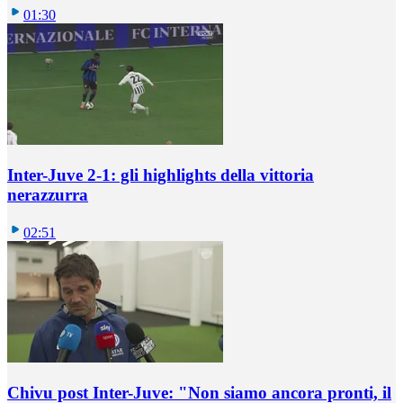
01:30
Inter-Juve 2-1: gli highlights della vittoria
nerazzurra
02:51
Chivu post Inter-Juve: "Non siamo ancora pronti, il