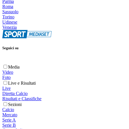
Parma
Roma
Sassuolo
Torino
Udinese
Venezia
Seguici su
Media
Video
Foto
Live e Risultati
Live
Diretta Calcio
Risultati e Classifiche
Sezioni
Calcio
Mercato
Serie A
Serie B