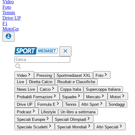
Video
Foto
Tennis
Drive UP
F1
MotoGp
Video
Pressing
Sportmediaset XXL
Foto
Live
Diretta Calcio
Risultati e Classifiche
News Live
Calcio
Coppa Italia
Supercoppa Italiana
Probabili Formazioni
Squadre
Mercato
Motori
Drive UP
Formula E
Tennis
Altri Sport
Sondaggi
Podcast
Lifestyle
Un libro a settimana
Speciali Europei
Speciali Olimpiadi
Speciale Scudetti
Speciali Mondiali
Altri Speciali