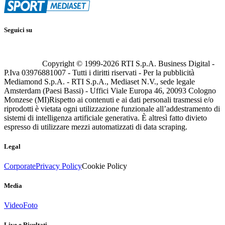
Seguici su
Copyright © 1999-
2026
RTI S.p.A. Business Digital -
P.Iva 03976881007 - Tutti i diritti riservati - Per la pubblicità
Mediamond S.p.A. - RTI S.p.A., Mediaset N.V., sede legale
Amsterdam (Paesi Bassi) - Uffici Viale Europa 46, 20093 Cologno
Monzese (MI)
Rispetto ai contenuti e ai dati personali trasmessi e/o
riprodotti è vietata ogni utilizzazione funzionale all’addestramento di
sistemi di intelligenza artificiale generativa. È altresì fatto divieto
espresso di utilizzare mezzi automatizzati di data scraping.
Legal
Corporate
Privacy Policy
Cookie Policy
Media
Video
Foto
Live e Risultati