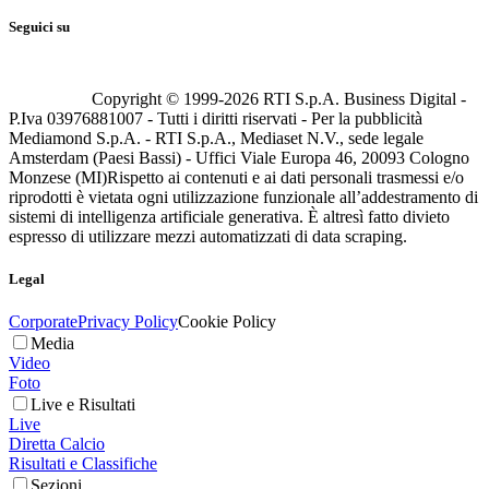
Seguici su
Copyright © 1999-
2026
RTI S.p.A. Business Digital -
P.Iva 03976881007 - Tutti i diritti riservati - Per la pubblicità
Mediamond S.p.A. - RTI S.p.A., Mediaset N.V., sede legale
Amsterdam (Paesi Bassi) - Uffici Viale Europa 46, 20093 Cologno
Monzese (MI)
Rispetto ai contenuti e ai dati personali trasmessi e/o
riprodotti è vietata ogni utilizzazione funzionale all’addestramento di
sistemi di intelligenza artificiale generativa. È altresì fatto divieto
espresso di utilizzare mezzi automatizzati di data scraping.
Legal
Corporate
Privacy Policy
Cookie Policy
Media
Video
Foto
Live e Risultati
Live
Diretta Calcio
Risultati e Classifiche
Sezioni