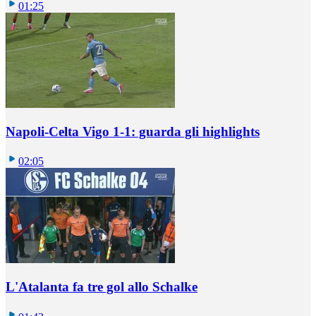
01:25
Napoli-Celta Vigo 1-1: guarda gli highlights
02:05
L'Atalanta fa tre gol allo Schalke