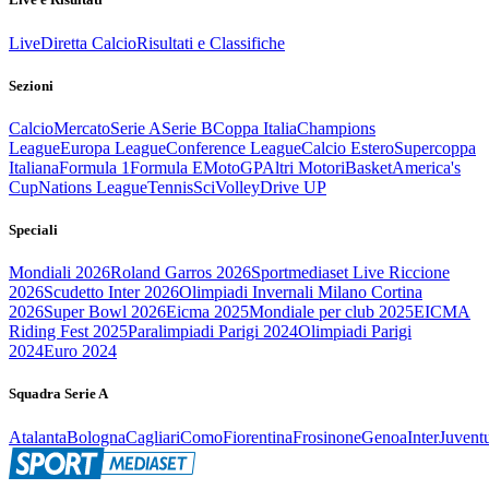
Live
Diretta Calcio
Risultati e Classifiche
Sezioni
Calcio
Mercato
Serie A
Serie B
Coppa Italia
Champions
League
Europa League
Conference League
Calcio Estero
Supercoppa
Italiana
Formula 1
Formula E
MotoGP
Altri Motori
Basket
America's
Cup
Nations League
Tennis
Sci
Volley
Drive UP
Speciali
Mondiali 2026
Roland Garros 2026
Sportmediaset Live Riccione
2026
Scudetto Inter 2026
Olimpiadi Invernali Milano Cortina
2026
Super Bowl 2026
Eicma 2025
Mondiale per club 2025
EICMA
Riding Fest 2025
Paralimpiadi Parigi 2024
Olimpiadi Parigi
2024
Euro 2024
Squadra Serie A
Atalanta
Bologna
Cagliari
Como
Fiorentina
Frosinone
Genoa
Inter
Juvent