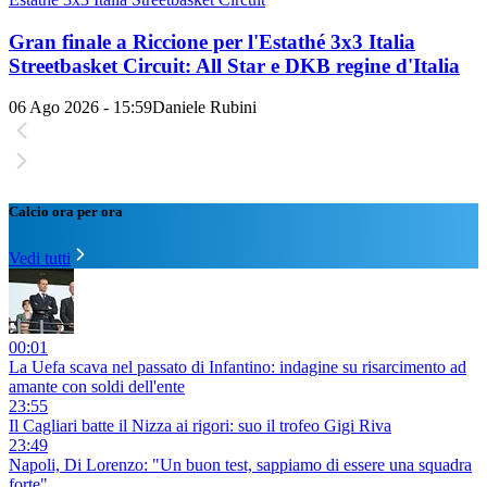
Gran finale a Riccione per l'Estathé 3x3 Italia
Streetbasket Circuit: All Star e DKB regine d'Italia
06 Ago 2026 - 15:59
Daniele Rubini
Calcio ora per ora
Vedi tutti
00:01
La Uefa scava nel passato di Infantino: indagine su risarcimento ad
amante con soldi dell'ente
23:55
Il Cagliari batte il Nizza ai rigori: suo il trofeo Gigi Riva
23:49
Napoli, Di Lorenzo: "Un buon test, sappiamo di essere una squadra
forte"