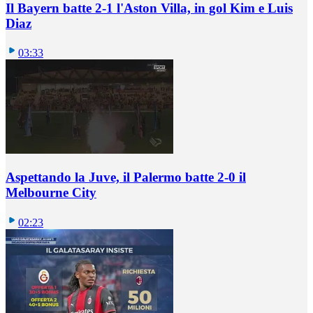
Il Bayern batte 2-1 l'Aston Villa, in gol Kim e Luis
Diaz
03:33
Aspettando la Juve, il Palermo batte 2-0 il
Melbourne City
02:23