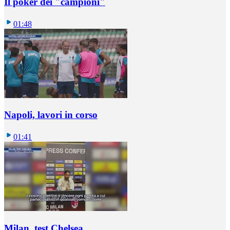
Il poker dei "campioni"
01:48
Napoli, lavori in corso
01:41
Milan, test Chelsea