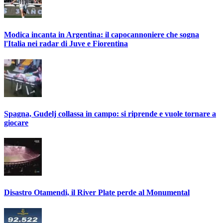
Modica incanta in Argentina: il capocannoniere che sogna
l'Italia nei radar di Juve e Fiorentina
Spagna, Gudelj collassa in campo: si riprende e vuole tornare a
giocare
Disastro Otamendi, il River Plate perde al Monumental