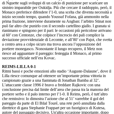
di Nguette sugli sviluppi di un calcio di punizione per scaricare un
sinistro imparabile per Oukidja. Più che cercare il raddoppio, però, il
Monaco preferisce difendere l’1-0, una scelta che diventa necessità a
inizio secondo tempo, quando Youssuf Fofana, già ammonito nella
prima frazione, interviene duramente su Angban: l’arbitro Stinat non
può far altro che punirlo con il secondo cartellino giallo. I granata si
rianimano e spingono per il pari: le occasioni più pericolose arrivano
al 60’ con Centonze, che colpisce l’incrocio dei pali complice la
deviazione provvidenziale di Lecomte, e all’80’ con Pajot, che svetta
a centro area a colpo sicuro ma trova ancora l’opposizione del
portiere monegasco. Nonostante il lungo recupero, il Metz non
riesce ad agguantare il pareggio: festeggia il Monaco, al primo
successo ufficiale nell’era Kovac.
REIMS-LILLA 0-1
Ritmi bassi e poche emozioni allo stadio ‘Auguste-Dalaune’, dove il
Lilla riesce comunque ad ottenere un’importante prima vittoria in
campionato grazie a una fiammata di Jonathan Bamba al 32’.
L’attaccante classe 1996 è bravo a freddare Rajkovic con una
conclusione precisa dal limite dell’area che passa tra la manona del
portiere serbo e il palo interno per l’1-0. Il Reims, però, è tutt’altro
che remissivo: lo dimostra l’azione che al 51’ varrebbe il gol del
pareggio da parte di El Bilal Touré, una rete però annullata dalla
direttrice di gara Stephanie Frappart per un fuorigioco di Kutesa,
autore del passaggio decisivo. Un'altra occasione importante, dopo