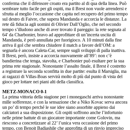
conferma che il difensore croato era partito al di qua della linea. Può
sembrare tutto facile per gli ospiti, ma il Brest non vuole arrendersi e
sfrutta al meglio l’occasione che capita nel recupero del primo tempo
sul destro di Faivre, che supera Mandanda e accorcia le distanze. La
rete dà fiducia agli uomini di Olivier Dall’Oglio, che nel secondo
tempo s’illudono anche di aver trovato il pareggio: la rete segnata al
64' da Charbonier, bravo ad approfittare di un’incerta uscita di
Mandanda, è però annullata per fuorigioco. A 10 minuti dalla fine
arriva il gol che sembra chiudere il match a favore dell’OM: a
segnarla è ancora Caleta-Car, sempre sugli sviluppi di palla inattiva.
Il Brest, però, insiste a accorcia nuovamente all’89’: non c’è
bandierina che tenga, stavolta, e Charbonier può esultare per la sua
prima rete stagionale. Nonostante l’assalto finale, il Brest è costretto
a registrare la seconda sconfitta in due partite: esulta il Marsiglia, ma
ai ragazzi di Villas-Boas servirà molto di più dal punto di vista del
gioco per lottare nei piani alti della classifica.
METZ-MONACO 0-1
La prima vittoria della stagione per i monegaschi arriva nonostante
mille sofferenze, e con la sensazione che a Niko Kovac serva ancora
un po’ di tempo perché le sue idee siano assorbite appieno dai
calciatori a sua disposizione. Gli ospiti soffrono anche l’infortunio
nelle prime battute di un giocatore importante come Golovin, ma
riescono a concretizzare al 22’ l’unica vera occasione del primo
tempo, con Benoit Badiashile che approfitta di un rinvio impreciso