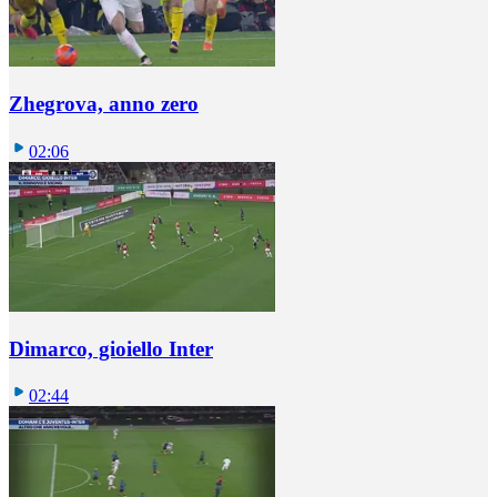
Zhegrova, anno zero
02:06
Dimarco, gioiello Inter
02:44