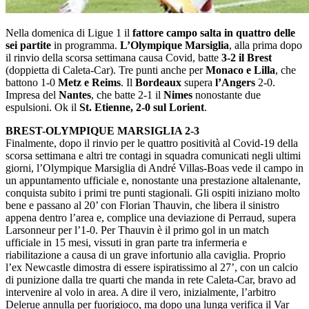
Nella domenica di Ligue 1 il
fattore campo salta in quattro delle
sei partite
in programma.
L’Olympique Marsiglia
, alla prima dopo
il rinvio della scorsa settimana causa Covid, batte
3-2 il Brest
(doppietta di Caleta-Car). Tre punti anche per
Monaco e Lilla
, che
battono 1-0
Metz e Reims
. Il
Bordeaux
supera
l’Angers
2-0.
Impresa del
Nantes
, che batte 2-1 il
Nimes
nonostante due
espulsioni. Ok il
St. Etienne, 2-0 sul Lorient
.
BREST-OLYMPIQUE MARSIGLIA 2-3
Finalmente, dopo il rinvio per le quattro positività al Covid-19 della
scorsa settimana e altri tre contagi in squadra comunicati negli ultimi
giorni, l’Olympique Marsiglia di André Villas-Boas vede il campo in
un appuntamento ufficiale e, nonostante una prestazione altalenante,
conquista subito i primi tre punti stagionali. Gli ospiti iniziano molto
bene e passano al 20’ con Florian Thauvin, che libera il sinistro
appena dentro l’area e, complice una deviazione di Perraud, supera
Larsonneur per l’1-0. Per Thauvin è il primo gol in un match
ufficiale in 15 mesi, vissuti in gran parte tra infermeria e
riabilitazione a causa di un grave infortunio alla caviglia. Proprio
l’ex Newcastle dimostra di essere ispiratissimo al 27’, con un calcio
di punizione dalla tre quarti che manda in rete Caleta-Car, bravo ad
intervenire al volo in area. A dire il vero, inizialmente, l’arbitro
Delerue annulla per fuorigioco, ma dopo una lunga verifica il Var