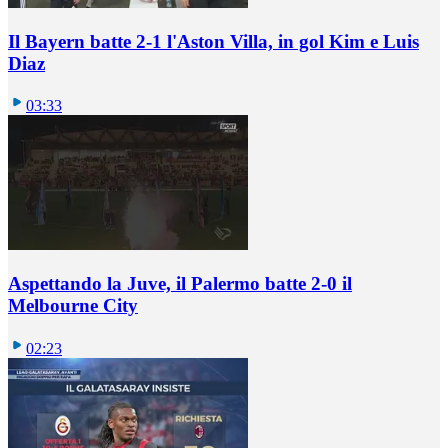
Il Bayern batte 2-1 l'Aston Villa, in gol Kim e Luis
Diaz
03:33
Aspettando la Juve, il Palermo batte 2-0 il
Melbourne City
02:23