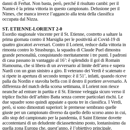
danni di Ferhat. Non basta, però, perché il risultato cambi: per il
Nantes è la prima vittoria in questo campionato. Delusione per il
Nimes, che manca invece l’aggancio alla testa della classifica
occupata dal Nizza.
ST. ETIENNE-LORIENT 2-0
Esordio stagionale vincente per il St. Etienne, costretto a saltare la
prima giornata contro il Marsiglia per le positività al Covid-19 di
quattro giocatori avversari. Contro il Lorient, reduce dalla vittoria in
rimonta contro lo Strasburgo, la squadra di Claude Puel dimostra
grande personalità, conquistando meritatamente i tre punti. I padroni
di casa passano in vantaggio al 16’: è splendido il gol di Romain
Hamouma, che si libera di un avversario al limite dell’area e supera
Nardi con un gran sinistro a giro. Il veterano dei Verdi è scatenato e
si ripete in apertura di secondo tempo: è il 51’, infatti, quando riceve
palla da Nordin e stavolta beffa con il destro il portiere avversario. A
differenza del match della scorsa settimana, il Lorient non riesce
neanche ad entrare in partita e il St. Etienne veleggia sicuro verso il
triplice fischio dell’arbitro Batta senza correre particolari rischi. Le
due squadre sono quindi appaiate a quota tre in classifica. I Verdi,
però, si sono dimostrati superiori: le premesse sembrano quelle
giuste per un campionato diverso da quello dello scorso anno in cui,
allo stop del campionato per la pandemia, il Saint Etienne dovette
accontentarsi di un deludente diciassettesimo posto, lontanissimo da
quella zona Europa che, quest’anno, è l’obiettivo principale.