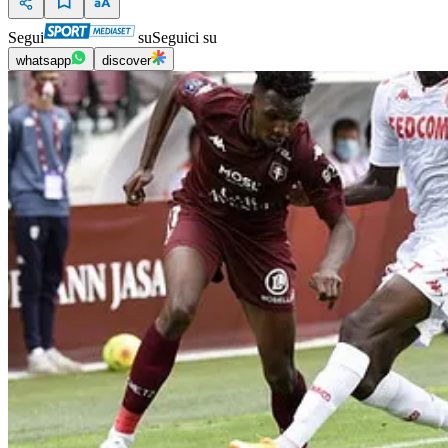
Segui
su
Seguici su
whatsapp
discover