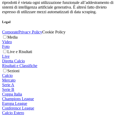
riprodotti è vietata ogni utilizzazione funzionale all’addestramento di
sistemi di intelligenza artificiale generativa. È altresì fatto divieto
espresso di utilizzare mezzi automatizzati di data scraping.
Legal
Corporate
Privacy Policy
Cookie Policy
Media
Video
Foto
Live e Risultati
Live
Diretta Calcio
Risultati e Classifiche
Sezioni
Calcio
Mercato
Serie A
Serie B
Coppa Italia
Champions League
Europa League
Conference League
Calcio Estero