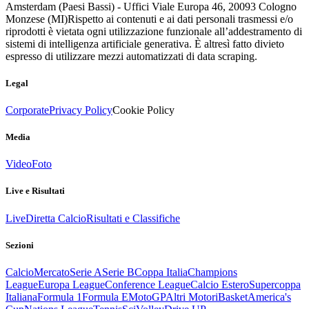
Amsterdam (Paesi Bassi) - Uffici Viale Europa 46, 20093 Cologno
Monzese (MI)
Rispetto ai contenuti e ai dati personali trasmessi e/o
riprodotti è vietata ogni utilizzazione funzionale all’addestramento di
sistemi di intelligenza artificiale generativa. È altresì fatto divieto
espresso di utilizzare mezzi automatizzati di data scraping.
Legal
Corporate
Privacy Policy
Cookie Policy
Media
Video
Foto
Live e Risultati
Live
Diretta Calcio
Risultati e Classifiche
Sezioni
Calcio
Mercato
Serie A
Serie B
Coppa Italia
Champions
League
Europa League
Conference League
Calcio Estero
Supercoppa
Italiana
Formula 1
Formula E
MotoGP
Altri Motori
Basket
America's