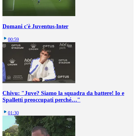
Domani c'è Juventus-Inter
00:59
Chivu: "Juve? Siamo la squadra da battere! Io e
Spalletti preoccupati perché…"
01:30