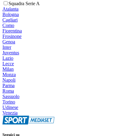
Squadra Serie A
Atalanta
Bologna
Cagliari
Como
Fiorentina
Frosinone
Genoa
Inter
Juventus
Lazio
Lecce
Milan
Monza
Napoli
Parma
Roma
Sassuolo
Torino
Udinese
Venezia
Seguici su