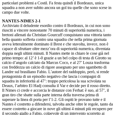
particolari problemi a Costil. Fa festa quindi il Bordeaux, unica
squadra a non aver subito ancora un gol tra quelle che sono scese in
campo due volte.
NANTES-NIMES 2-1
Archiviato il deludente esordio contro il Bordeaux, in cui non sono
riusciti a vincere nonostante 70 minuti di superiorità numerica, i
bretoni allenati da Christian Gourcuff conquistano una vittoria tanto
bella quanto sofferta contro una squadra che nella prima giornata
aveva letteralmente dominato il Brest e che stavolta, invece, non è
capace di sfruttare oltre mezz’ora di superiorità numerica, diventata
doppia negli ultimi minuti. Il Nantes mette in chiaro le cose già nel
primo tempo: al 12’ è 1-0 grazie a un bel colpo di testa di Girotto su
calcio d’angolo calciato da Marcus Coco, e al 27’ Louza trasforma
con freddezza un calcio di rigore assegnato per uno sgambetto di
Landre sul brasiliano Fabio. L’autore del raddoppio, però, si rende
protagonista di un episodio negativo che lascia i compagni di
squadra in inferiorità al 47’: troppo pericolosa la sua scivolata su
Deaux, l’arbitro El Hadj consulta il Var e decide per il rosso diretto.
Il Nimes ci crede e accorcia le distanze con Ferhat: è suo, al 57’, il
gran tiro che sbatte sulla parte interna della traversa prima di
superare la linea di porta per l’1-2. Gli ospiti le provano tutte e il
Nantes è costretto a difendersi, talvolta anche oltre le regole, tanto da
essere costretto a giocare in nove gli ultimi 4 minuti più recupero per
il secondo giallo a Fabio, colpevole di un intervento scorretto ai