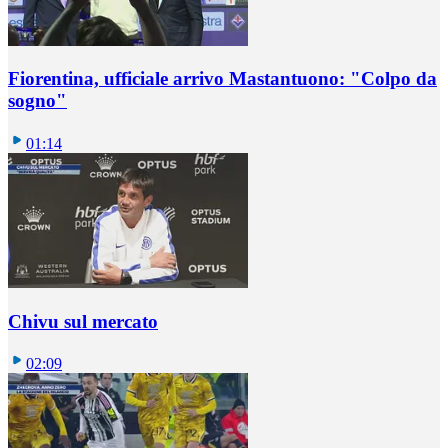
Fiorentina, ufficiale arrivo Mastantuono: "Colpo da
sogno"
01:14
Chivu sul mercato
02:09