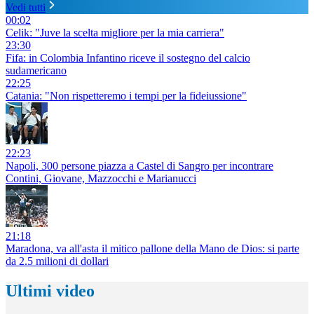
Vedi tutti
00:02
Celik: "Juve la scelta migliore per la mia carriera"
23:30
Fifa: in Colombia Infantino riceve il sostegno del calcio
sudamericano
22:25
Catania: "Non rispetteremo i tempi per la fideiussione"
22:23
Napoli, 300 persone piazza a Castel di Sangro per incontrare
Contini, Giovane, Mazzocchi e Marianucci
21:18
Maradona, va all'asta il mitico pallone della Mano de Dios: si parte
da 2.5 milioni di dollari
Ultimi video