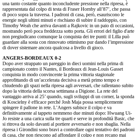
una tanto costante quanto inconcludente pressione nella ripresa, è
rappresentata dal colpo di testa di Fraser Hornby all’87’, che passa
di poco sopra la traversa. I padroni di casa, però, esauriscono le
energie negli ultimi minuti e rischiano di subire il raddoppio, con
Timothy Weah che arriva davanti a Rajkovic in un paio di occasioni,
mostrando però poca freddezza sotto porta. Gli errori del figlio d'arte
non pregiudicano comunque la conquista dei tre punti: il Lilla può
guardare alla sosta con rinnovato ottimismo pur dando l’impressione
di dover sistemare ancora qualcosa a livello di gioco.
ANGERS-BORDEAUX 0-2
Dopo aver strappato un pareggio in dieci uomini nella prima di
campionato contro il Nantes, il Bordeaux di Jean-Louis Gasset
conquista in modo convincente la prima vittoria stagionale
approfittando di un’accelerata decisiva a metà primo tempo e
chiudendo gli spazi nella ripresa agli avversari, che rallentano subito
dopo la vittoria della scorsa settimana a Digione. La rete del
vantaggio arriva al 25’ quando, sugli sviluppi di un corner, la sponda
di Koscielny è efficace perché Josh Maja possa semplicemente
spingere il pallone in rete. L’Angers subisce il colpo e va
definitivamente al tappeto nemmeno due minuti dopo: Hwuang Ui-
Jo resiste a una carica sulla tre quarti e serve in profondità Basic, che
si ritrova da solo davanti al portiere avversario e non sbaglia. Nella
ripresa i Girondini sono bravi a controllare ogni tentativo dei padroni
di casa, che non riescono ad affondare il colpo e non recano mai