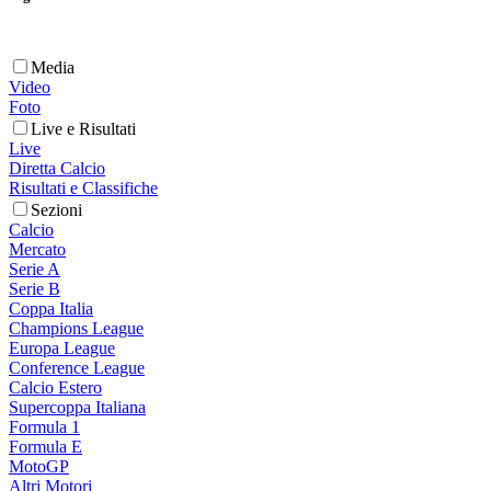
Media
Video
Foto
Live e Risultati
Live
Diretta Calcio
Risultati e Classifiche
Sezioni
Calcio
Mercato
Serie A
Serie B
Coppa Italia
Champions League
Europa League
Conference League
Calcio Estero
Supercoppa Italiana
Formula 1
Formula E
MotoGP
Altri Motori