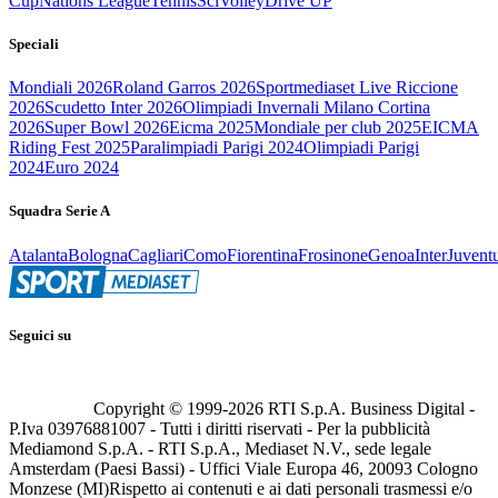
Cup
Nations League
Tennis
Sci
Volley
Drive UP
Speciali
Mondiali 2026
Roland Garros 2026
Sportmediaset Live Riccione
2026
Scudetto Inter 2026
Olimpiadi Invernali Milano Cortina
2026
Super Bowl 2026
Eicma 2025
Mondiale per club 2025
EICMA
Riding Fest 2025
Paralimpiadi Parigi 2024
Olimpiadi Parigi
2024
Euro 2024
Squadra Serie A
Atalanta
Bologna
Cagliari
Como
Fiorentina
Frosinone
Genoa
Inter
Juvent
Seguici su
Copyright © 1999-
2026
RTI S.p.A. Business Digital -
P.Iva 03976881007 - Tutti i diritti riservati - Per la pubblicità
Mediamond S.p.A. - RTI S.p.A., Mediaset N.V., sede legale
Amsterdam (Paesi Bassi) - Uffici Viale Europa 46, 20093 Cologno
Monzese (MI)
Rispetto ai contenuti e ai dati personali trasmessi e/o