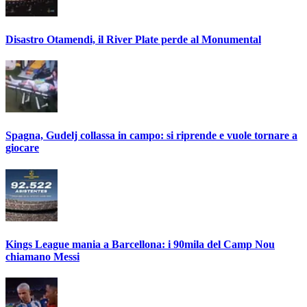
Disastro Otamendi, il River Plate perde al Monumental
Spagna, Gudelj collassa in campo: si riprende e vuole tornare a
giocare
Kings League mania a Barcellona: i 90mila del Camp Nou
chiamano Messi