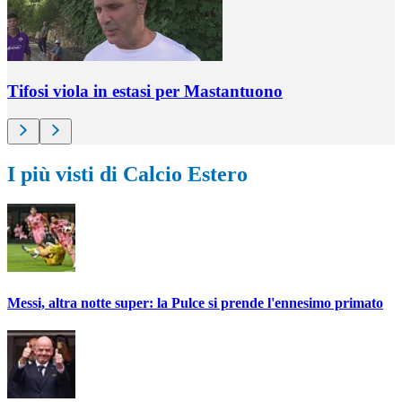
Tifosi viola in estasi per Mastantuono
I più visti di Calcio Estero
Messi, altra notte super: la Pulce si prende l'ennesimo primato