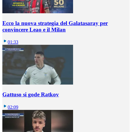
Ecco la nuova strategia del Galatasaray per
convincere Leao e il Milan
01:33
Gattuso si gode Ratkov
02:09