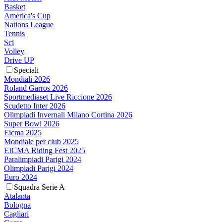
Basket
America's Cup
Nations League
Tennis
Sci
Volley
Drive UP
Speciali
Mondiali 2026
Roland Garros 2026
Sportmediaset Live Riccione 2026
Scudetto Inter 2026
Olimpiadi Invernali Milano Cortina 2026
Super Bowl 2026
Eicma 2025
Mondiale per club 2025
EICMA Riding Fest 2025
Paralimpiadi Parigi 2024
Olimpiadi Parigi 2024
Euro 2024
Squadra Serie A
Atalanta
Bologna
Cagliari