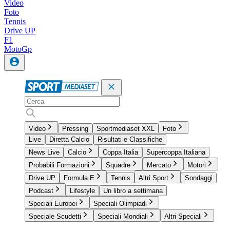
Video
Foto
Tennis
Drive UP
F1
MotoGp
Video
Pressing
Sportmediaset XXL
Foto
Live
Diretta Calcio
Risultati e Classifiche
News Live
Calcio
Coppa Italia
Supercoppa Italiana
Probabili Formazioni
Squadre
Mercato
Motori
Drive UP
Formula E
Tennis
Altri Sport
Sondaggi
Podcast
Lifestyle
Un libro a settimana
Speciali Europei
Speciali Olimpiadi
Speciale Scudetti
Speciali Mondiali
Altri Speciali