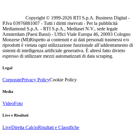
Copyright © 1999-
2026
RTI S.p.A. Business Digital -
P.Iva 03976881007 - Tutti i diritti riservati - Per la pubblicità
Mediamond S.p.A. - RTI S.p.A., Mediaset N.V., sede legale
Amsterdam (Paesi Bassi) - Uffici Viale Europa 46, 20093 Cologno
Monzese (MI)
Rispetto ai contenuti e ai dati personali trasmessi e/o
riprodotti è vietata ogni utilizzazione funzionale all’addestramento di
sistemi di intelligenza artificiale generativa. È altresì fatto divieto
espresso di utilizzare mezzi automatizzati di data scraping.
Legal
Corporate
Privacy Policy
Cookie Policy
Media
Video
Foto
Live e Risultati
Live
Diretta Calcio
Risultati e Classifiche