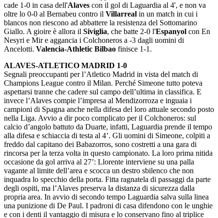
cade 1-0 in casa dell'
Alaves
con il gol di Laguardia al 4', e non va
oltre lo 0-0 al Bernabeu contro il
Villarreal
in un match in cui i
blancos non riescono ad abbattere la resistenza del Sottomarino
Giallo. A gioire è allora il
Siviglia
, che batte 2-0 l'
Espanyol
con En
Nesyri e Mir e aggancia i Colchoneros a -3 dagli uomini di
Ancelotti.
Valencia-Athletic Bilbao
finisce 1-1.
ALAVES-ATLETICO MADRID 1-0
Segnali preoccupanti per l’Atletico Madrid in vista del match di
Champions League contro il Milan. Perché Simeone tutto poteva
aspettarsi tranne che cadere sul campo dell’ultima in classifica. E
invece l’Alaves compie l’impresa al Mendizorroza e inguaia i
campioni di Spagna anche nella difesa del loro attuale secondo posto
nella Liga. Avvio a dir poco complicato per il Colchoneros: sul
calcio d’angolo battuto da Duarte, infatti, Laguardia prende il tempo
alla difesa e schiaccia di testa al 4’. Gli uomini di Simeone, colpiti a
freddo dal capitano dei Babazorros, sono costretti a una gara di
rincorsa per la terza volta in questo campionato. La loro prima nitida
occasione da gol arriva al 27’: Llorente interviene su una palla
vagante al limite dell’area e scocca un destro sbilenco che non
inquadra lo specchio della porta. Fitta ragnatela di passaggi da parte
degli ospiti, ma l’Alaves preserva la distanza di sicurezza dalla
propria area. In avvio di secondo tempo Laguardia salva sulla linea
una punizione di De Paul. I padroni di casa difendono con le unghie
e con i denti il vantaggio di misura e lo conservano fino al triplice