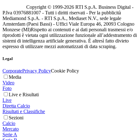
Copyright © 1999-
2026
RTI S.p.A. Business Digital -
P.Iva 03976881007 - Tutti i diritti riservati - Per la pubblicità
Mediamond S.p.A. - RTI S.p.A., Mediaset N.V., sede legale
Amsterdam (Paesi Bassi) - Uffici Viale Europa 46, 20093 Cologno
Monzese (MI)
Rispetto ai contenuti e ai dati personali trasmessi e/o
riprodotti è vietata ogni utilizzazione funzionale all’addestramento di
sistemi di intelligenza artificiale generativa. È altresì fatto divieto
espresso di utilizzare mezzi automatizzati di data scraping.
Legal
Corporate
Privacy Policy
Cookie Policy
Media
Video
Foto
Live e Risultati
Live
Diretta Calcio
Risultati e Classifiche
Sezioni
Calcio
Mercato
Serie A