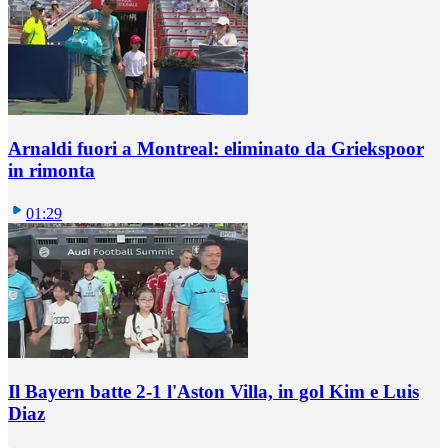
Arnaldi fuori a Montreal: eliminato da Griekspoor
in rimonta
01:29
Il Bayern batte 2-1 l'Aston Villa, in gol Kim e Luis
Diaz