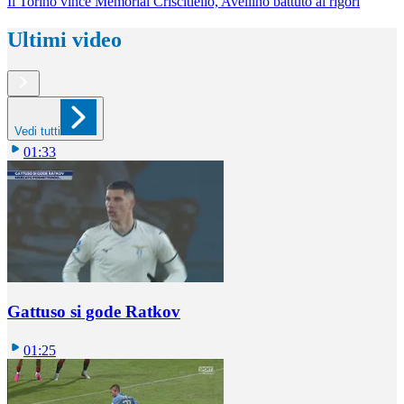
Il Torino vince Memorial Criscitiello, Avellino battuto ai rigori
Ultimi video
Vedi tutti
01:33
Gattuso si gode Ratkov
01:25