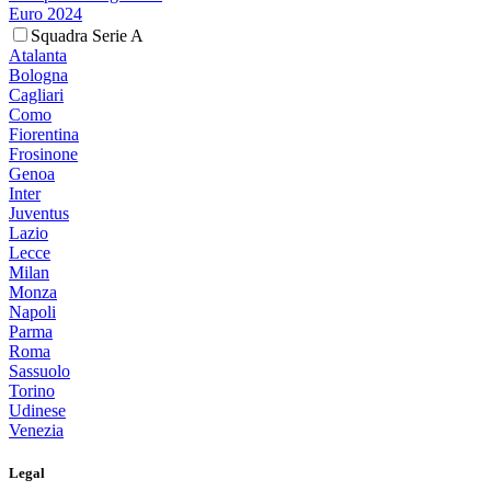
Euro 2024
Squadra Serie A
Atalanta
Bologna
Cagliari
Como
Fiorentina
Frosinone
Genoa
Inter
Juventus
Lazio
Lecce
Milan
Monza
Napoli
Parma
Roma
Sassuolo
Torino
Udinese
Venezia
Legal