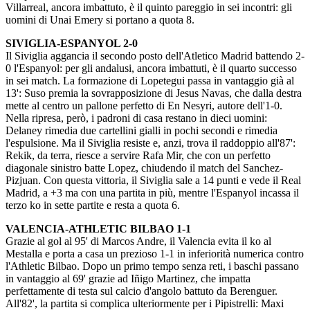
Villarreal, ancora imbattuto, è il quinto pareggio in sei incontri: gli
uomini di Unai Emery si portano a quota 8.
SIVIGLIA-ESPANYOL 2-0
Il Siviglia aggancia il secondo posto dell'Atletico Madrid battendo 2-
0 l'Espanyol: per gli andalusi, ancora imbattuti, è il quarto successo
in sei match. La formazione di Lopetegui passa in vantaggio già al
13': Suso premia la sovrapposizione di Jesus Navas, che dalla destra
mette al centro un pallone perfetto di En Nesyri, autore dell'1-0.
Nella ripresa, però, i padroni di casa restano in dieci uomini:
Delaney rimedia due cartellini gialli in pochi secondi e rimedia
l'espulsione. Ma il Siviglia resiste e, anzi, trova il raddoppio all'87':
Rekik, da terra, riesce a servire Rafa Mir, che con un perfetto
diagonale sinistro batte Lopez, chiudendo il match del Sanchez-
Pizjuan. Con questa vittoria, il Siviglia sale a 14 punti e vede il Real
Madrid, a +3 ma con una partita in più, mentre l'Espanyol incassa il
terzo ko in sette partite e resta a quota 6.
VALENCIA-ATHLETIC BILBAO 1-1
Grazie al gol al 95' di Marcos Andre, il Valencia evita il ko al
Mestalla e porta a casa un prezioso 1-1 in inferiorità numerica contro
l'Athletic Bilbao. Dopo un primo tempo senza reti, i baschi passano
in vantaggio al 69' grazie ad Iñigo Martinez, che impatta
perfettamente di testa sul calcio d'angolo battuto da Berenguer.
All'82', la partita si complica ulteriormente per i Pipistrelli: Maxi