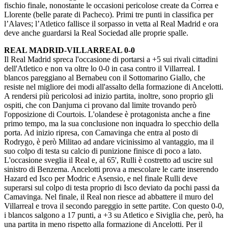
fischio finale, nonostante le occasioni pericolose create da Correa e
Llorente (belle parate di Pacheco). Primi tre punti in classifica per
l’Alaves; l’Atletico fallisce il sorpasso in vetta al Real Madrid e ora
deve anche guardarsi la Real Sociedad alle proprie spalle.
REAL MADRID-VILLARREAL 0-0
Il Real Madrid spreca l'occasione di portarsi a +5 sui rivali cittadini
dell'Atletico e non va oltre lo 0-0 in casa contro il Villarreal. I
blancos pareggiano al Bernabeu con il Sottomarino Giallo, che
resiste nel migliore dei modi all'assalto della formazione di Ancelotti.
A rendersi più pericolosi ad inizio partita, inoltre, sono proprio gli
ospiti, che con Danjuma ci provano dal limite trovando però
l'opposizione di Courtois. L'olandese è protagonista anche a fine
primo tempo, ma la sua conclusione non inquadra lo specchio della
porta. Ad inizio ripresa, con Camavinga che entra al posto di
Rodrygo, è però Militao ad andare vicinissimo al vantaggio, ma il
suo colpo di testa su calcio di punizione finisce di poco a lato.
L'occasione sveglia il Real e, al 65', Rulli è costretto ad uscire sul
sinistro di Benzema. Ancelotti prova a mescolare le carte inserendo
Hazard ed Isco per Modric e Asensio, e nel finale Rulli deve
superarsi sul colpo di testa proprio di Isco deviato da pochi passi da
Camavinga. Nel finale, il Real non riesce ad abbattere il muro del
Villarreal e trova il secondo pareggio in sette partite. Con questo 0-0,
i blancos salgono a 17 punti, a +3 su Atletico e Siviglia che, però, ha
una partita in meno rispetto alla formazione di Ancelotti. Per il