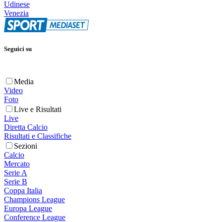
Udinese
Venezia
Seguici su
Media
Video
Foto
Live e Risultati
Live
Diretta Calcio
Risultati e Classifiche
Sezioni
Calcio
Mercato
Serie A
Serie B
Coppa Italia
Champions League
Europa League
Conference League