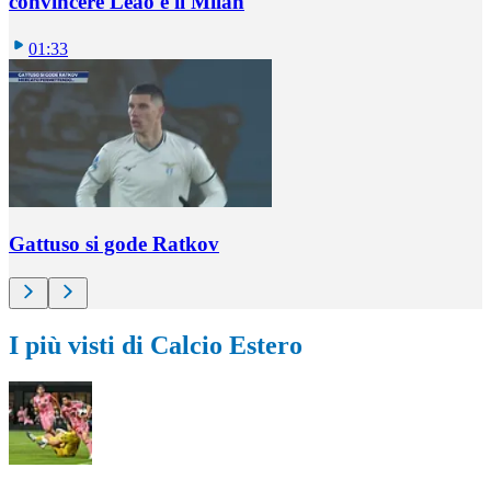
convincere Leao e il Milan
01:33
Gattuso si gode Ratkov
I più visti di Calcio Estero