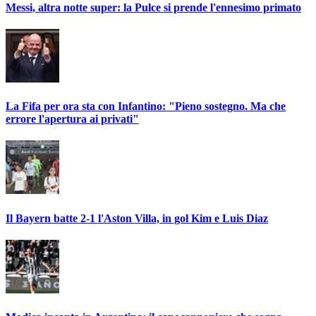
Messi, altra notte super: la Pulce si prende l'ennesimo primato
La Fifa per ora sta con Infantino: "Pieno sostegno. Ma che
errore l'apertura ai privati"
Il Bayern batte 2-1 l'Aston Villa, in gol Kim e Luis Diaz