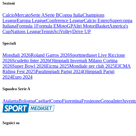
Sezioni
Calcio
Mercato
Serie A
Serie B
Coppa Italia
Champions
League
Europa League
Conference League
Calcio Estero
Supercoppa
Italiana
Formula 1
Formula E
MotoGP
Altri Motori
Basket
America's
Cup
Nations League
Tennis
Sci
Volley
Drive UP
Speciali
Mondiali 2026
Roland Garros 2026
Sportmediaset Live Riccione
2026
Scudetto Inter 2026
Olimpiadi Invernali Milano Cortina
2026
Super Bowl 2026
Eicma 2025
Mondiale per club 2025
EICMA
Riding Fest 2025
Paralimpiadi Parigi 2024
Olimpiadi Parigi
2024
Euro 2024
Squadra Serie A
Atalanta
Bologna
Cagliari
Como
Fiorentina
Frosinone
Genoa
Inter
Juvent
Seguici su