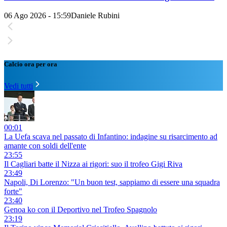
06 Ago 2026 - 15:59
Daniele Rubini
Calcio ora per ora
Vedi tutti
00:01
La Uefa scava nel passato di Infantino: indagine su risarcimento ad
amante con soldi dell'ente
23:55
Il Cagliari batte il Nizza ai rigori: suo il trofeo Gigi Riva
23:49
Napoli, Di Lorenzo: "Un buon test, sappiamo di essere una squadra
forte"
23:40
Genoa ko con il Deportivo nel Trofeo Spagnolo
23:19