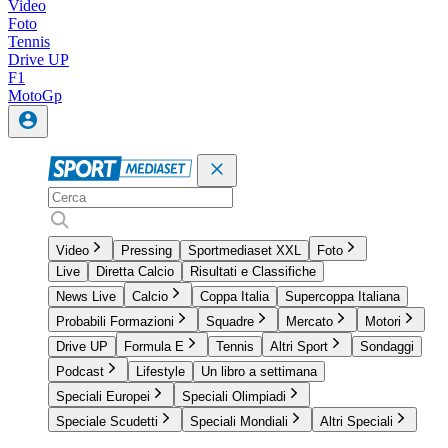
Video
Foto
Tennis
Drive UP
F1
MotoGp
Video
Pressing
Sportmediaset XXL
Foto
Live
Diretta Calcio
Risultati e Classifiche
News Live
Calcio
Coppa Italia
Supercoppa Italiana
Probabili Formazioni
Squadre
Mercato
Motori
Drive UP
Formula E
Tennis
Altri Sport
Sondaggi
Podcast
Lifestyle
Un libro a settimana
Speciali Europei
Speciali Olimpiadi
Speciale Scudetti
Speciali Mondiali
Altri Speciali