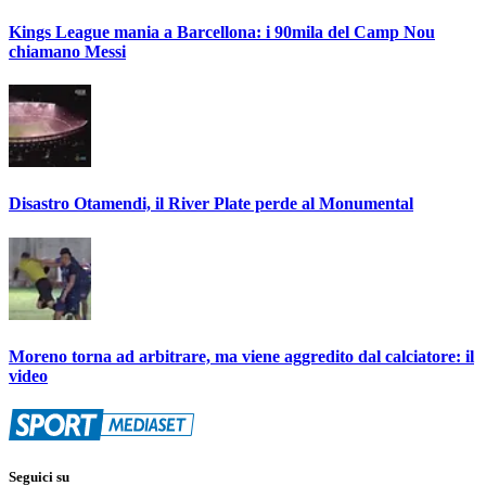
Kings League mania a Barcellona: i 90mila del Camp Nou
chiamano Messi
Disastro Otamendi, il River Plate perde al Monumental
Moreno torna ad arbitrare, ma viene aggredito dal calciatore: il
video
Seguici su