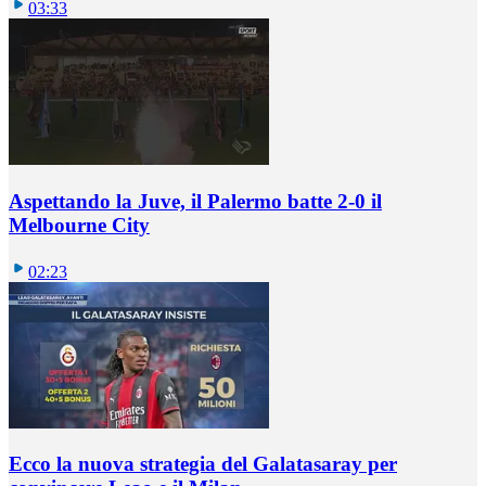
03:33
Aspettando la Juve, il Palermo batte 2-0 il
Melbourne City
02:23
Ecco la nuova strategia del Galatasaray per