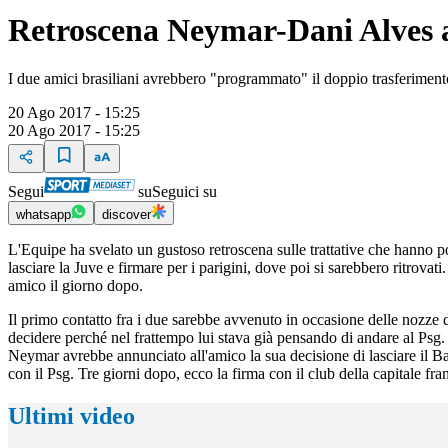
Retroscena Neymar-Dani Alves 
I due amici brasiliani avrebbero "programmato" il doppio trasferiment
20 Ago 2017 - 15:25
20 Ago 2017 - 15:25
Segui
su
Seguici su
whatsapp
discover
L'Equipe ha svelato un gustoso retroscena sulle trattative che hanno p
lasciare la Juve e firmare per i parigini, dove poi si sarebbero ritrov
amico il giorno dopo.
Il primo contatto fra i due sarebbe avvenuto in occasione delle nozze 
decidere perché nel frattempo lui stava già pensando di andare al Psg.
Neymar avrebbe annunciato all'amico la sua decisione di lasciare il Bar
con il Psg. Tre giorni dopo, ecco la firma con il club della capitale f
Ultimi video