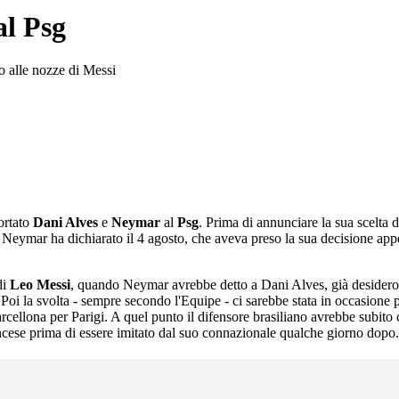
al Psg
o alle nozze di Messi
ortato
Dani Alves
e
Neymar
al
Psg
. Prima di annunciare la sua scelta
ati. Neymar ha dichiarato il 4 agosto, che aveva preso la sua decisione a
di
Leo Messi
, quando Neymar avrebbe detto a Dani Alves, già desideroso
 Poi la svolta - sempre secondo l'Equipe - ci sarebbe stata in occasione 
cellona per Parigi. A quel punto il difensore brasiliano avrebbe subito ch
rancese prima di essere imitato dal suo connazionale qualche giorno dopo.