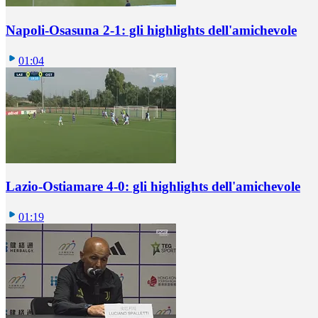
Napoli-Osasuna 2-1: gli highlights dell'amichevole
01:04
Lazio-Ostiamare 4-0: gli highlights dell'amichevole
01:19