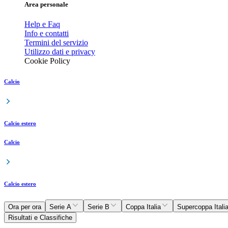
Area personale
Help e Faq
Info e contatti
Termini del servizio
Utilizzo dati e privacy
Cookie Policy
Calcio
Calcio estero
Calcio
Calcio estero
Ora per ora
Serie A
Serie B
Coppa Italia
Supercoppa Itali
Risultati e Classifiche