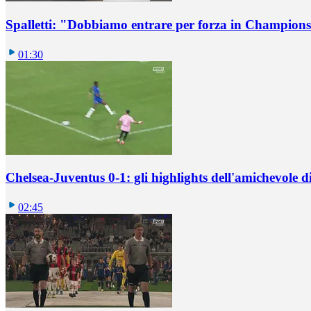
Spalletti: "Dobbiamo entrare per forza in Champions
01:30
Chelsea-Juventus 0-1: gli highlights dell'amichevole
02:45