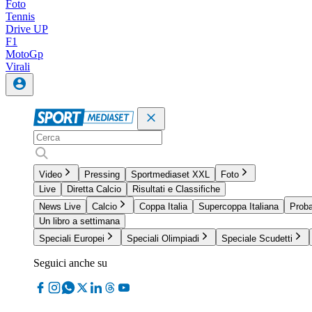
Foto
Tennis
Drive UP
F1
MotoGp
Virali
Video
Pressing
Sportmediaset XXL
Foto
Live
Diretta Calcio
Risultati e Classifiche
News Live
Calcio
Coppa Italia
Supercoppa Italiana
Proba
Un libro a settimana
Speciali Europei
Speciali Olimpiadi
Speciale Scudetti
Seguici anche su