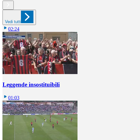
Vedi tutti
02:24
Leggende insostituibili
01:03