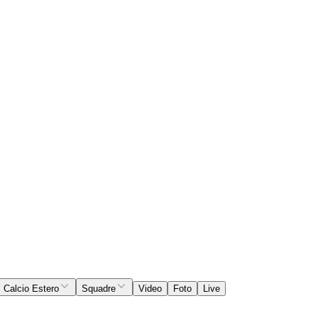
Calcio Estero
Squadre
Video
Foto
Live