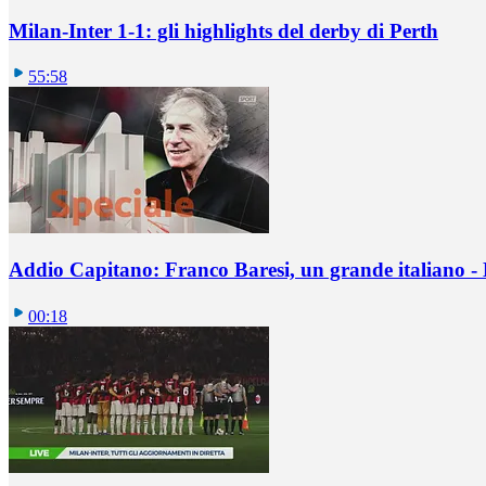
Milan-Inter 1-1: gli highlights del derby di Perth
55:58
Addio Capitano: Franco Baresi, un grande italiano - L
00:18