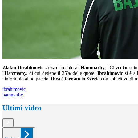
Zlatan Ibrahimovic
strizza l'occhio all'
Hammarby
. "Ci vediamo in 
l'Hammarby, di cui detiene il 25% delle quote,
Ibrahimovic
si è al
l'infortunio al polpaccio,
Ibra è tornato in Svezia
con l'obiettivo di r
ibrahimovic
hammarby
Ultimi video