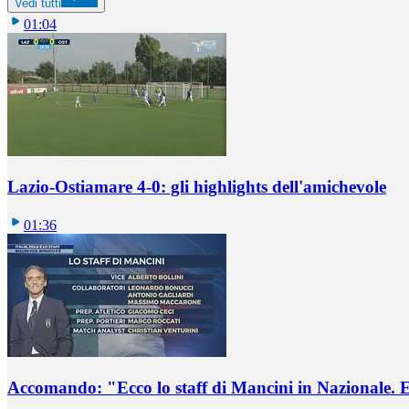
Vedi tutti
01:04
Lazio-Ostiamare 4-0: gli highlights dell'amichevole
01:36
Accomando: "Ecco lo staff di Mancini in Nazionale. E 