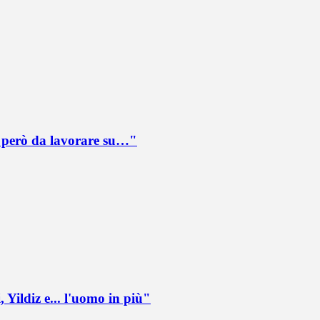
è però da lavorare su…"
 Yildiz e... l'uomo in più"