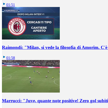
01:51
Raimondi: "Milan, si vede la filosofia di Amorim. C'
01:58
Marrucci: "Juve, quante note positive! Zero gol subiti,