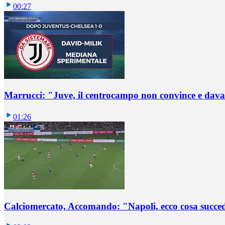
00:27
Marrucci: "Juve, il centrocampo non convince e dava
01:26
Calciomercato, Accomando: "Napoli, ecco cosa succ