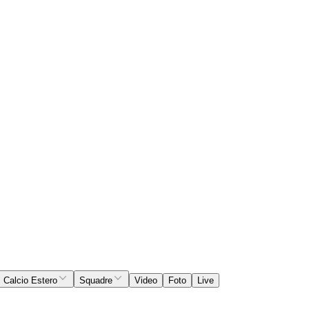
Calcio Estero
Squadre
Video
Foto
Live