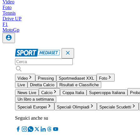
Video
Foto
Tennis
Drive UP
F1
MotoGp
Video
Pressing
Sportmediaset XXL
Foto
Live
Diretta Calcio
Risultati e Classifiche
News Live
Calcio
Coppa Italia
Supercoppa Italiana
Proba
Un libro a settimana
Speciali Europei
Speciali Olimpiadi
Speciale Scudetti
Seguici anche su