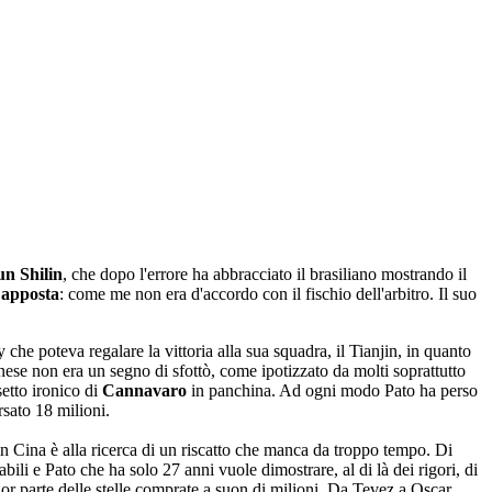
un Shilin
, che dopo l'errore ha abbracciato il brasiliano mostrando il
 apposta
: come me non era d'accordo con il fischio dell'arbitro. Il suo
 che poteva regalare la vittoria alla sua squadra, il Tianjin, in quanto
inese non era un segno di sfottò, come ipotizzato da molti soprattutto
setto ironico di
Cannavaro
in panchina. Ad ogni modo Pato ha perso
rsato 18 milioni.
o in Cina è alla ricerca di un riscatto che manca da troppo tempo. Di
bili e Pato che ha solo 27 anni vuole dimostrare, al di là dei rigori, di
or parte delle stelle comprate a suon di milioni. Da Tevez a Oscar