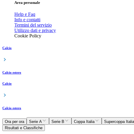
Area personale
Help e Faq
Info e contatti
Termini del servizio
Utilizzo dati e privacy
Cookie Policy
Calcio
Calcio estero
Calcio
Calcio estero
Ora per ora
Serie A
Serie B
Coppa Italia
Supercoppa Itali
Risultati e Classifiche