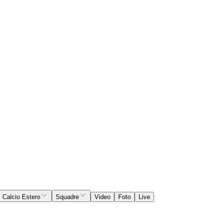
Calcio Estero
Squadre
Video
Foto
Live