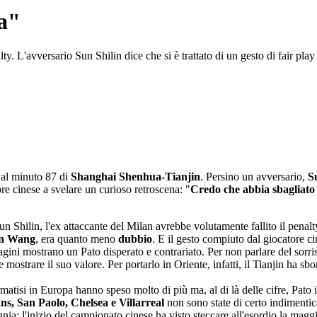
ta"
. L'avversario Sun Shilin dice che si è trattato di un gesto di fair play
al minuto 87 di
Shanghai Shenhua-Tianjin
. Persino un avversario,
S
tore cinese a svelare un curioso retroscena: "
Credo che abbia sbagliato
n Shilin, l'ex attaccante del Milan avrebbe volutamente fallito il penalty
Lin Wang
, era quanto meno
dubbio
. E il gesto compiuto dal giocatore c
magini mostrano un Pato disperato e contrariato. Per non parlare del sorri
ostrare il suo valore. Per portarlo in Oriente, infatti, il Tianjin ha sbo
fermatisi in Europa hanno speso molto di più ma, al di là delle cifre, Pat
ns, San Paolo, Chelsea e Villarreal
non sono state di certo indimentica
a: l'inizio del campionato cinese ha visto steccare all'esordio la maggi