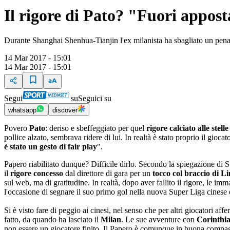
Il rigore di Pato? "Fuori appos
Durante Shanghai Shenhua-Tianjin l'ex milanista ha sbagliato un penalty
14 Mar 2017 - 15:01
14 Mar 2017 - 15:01
Segui
su
Seguici su
whatsapp
discover
Povero
Pato
: deriso e sbeffeggiato per quel
rigore calciato alle stelle
pollice alzato, sembrava ridere di lui. In realtà è stato proprio il gioca
è stato un gesto di fair play
".
Papero riabilitato dunque? Difficile dirlo. Secondo la spiegazione di Su
il
rigore concesso
dal direttore di gara per un
tocco col braccio di 
sul web, ma di gratitudine. In realtà, dopo aver fallito il rigore, le im
l'occasione di segnare il suo primo gol nella nuova Super Liga cinese e m
Si è visto fare di peggio ai cinesi, nel senso che per altri giocatori af
fatto, da quando ha lasciato il
Milan
. Le sue avventure con
Corinthia
non essere un giocatore finito. Il Papero è comunque in buona compagni