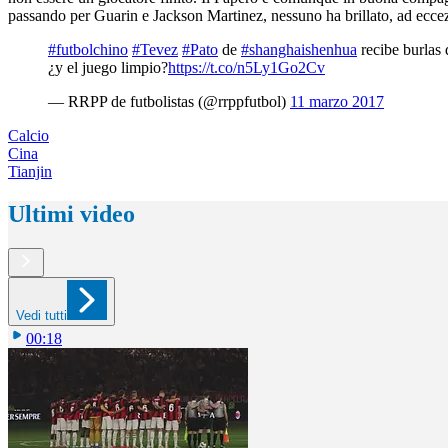
passando per Guarin e Jackson Martinez, nessuno ha brillato, ad eccez
#futbolchino
#Tevez
#Pato
de
#shanghaishenhua
recibe burlas 
¿y el juego limpio?
https://t.co/n5Ly1Go2Cv
— RRPP de futbolistas (@rrppfutbol)
11 marzo 2017
Calcio
Cina
Tianjin
Ultimi video
Vedi tutti
00:18