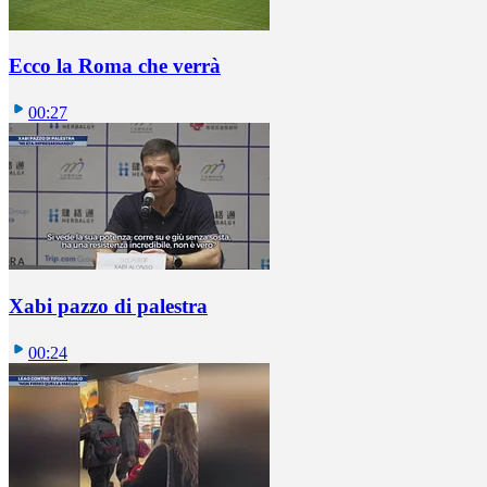
Ecco la Roma che verrà
00:27
Xabi pazzo di palestra
00:24