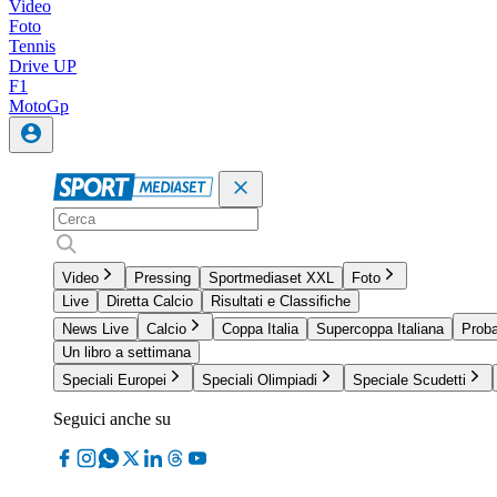
Video
Foto
Tennis
Drive UP
F1
MotoGp
Video
Pressing
Sportmediaset XXL
Foto
Live
Diretta Calcio
Risultati e Classifiche
News Live
Calcio
Coppa Italia
Supercoppa Italiana
Proba
Un libro a settimana
Speciali Europei
Speciali Olimpiadi
Speciale Scudetti
Seguici anche su