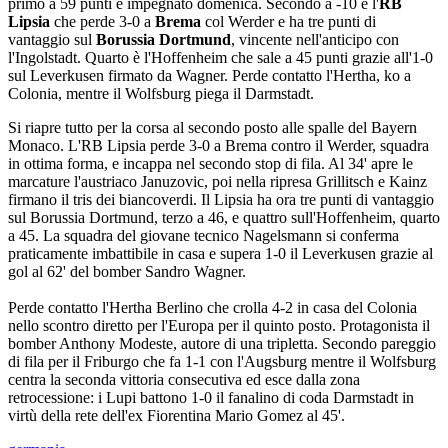
primo a 59 punti e impegnato domenica. Secondo a -10 è l'
RB
Lipsia
che perde 3-0 a
Brema
col Werder e ha tre punti di
vantaggio sul
Borussia Dortmund
, vincente nell'anticipo con
l'Ingolstadt. Quarto è l'Hoffenheim che sale a 45 punti grazie all'1-0
sul Leverkusen firmato da Wagner. Perde contatto l'Hertha, ko a
Colonia, mentre il Wolfsburg piega il Darmstadt.
Si riapre tutto per la corsa al secondo posto alle spalle del Bayern
Monaco. L'RB Lipsia perde 3-0 a Brema contro il Werder, squadra
in ottima forma, e incappa nel secondo stop di fila. Al 34' apre le
marcature l'austriaco Januzovic, poi nella ripresa Grillitsch e Kainz
firmano il tris dei biancoverdi. Il Lipsia ha ora tre punti di vantaggio
sul Borussia Dortmund, terzo a 46, e quattro sull'Hoffenheim, quarto
a 45. La squadra del giovane tecnico Nagelsmann si conferma
praticamente imbattibile in casa e supera 1-0 il Leverkusen grazie al
gol al 62' del bomber Sandro Wagner.
Perde contatto l'Hertha Berlino che crolla 4-2 in casa del Colonia
nello scontro diretto per l'Europa per il quinto posto. Protagonista il
bomber Anthony Modeste, autore di una tripletta. Secondo pareggio
di fila per il Friburgo che fa 1-1 con l'Augsburg mentre il Wolfsburg
centra la seconda vittoria consecutiva ed esce dalla zona
retrocessione: i Lupi battono 1-0 il fanalino di coda Darmstadt in
virtù della rete dell'ex Fiorentina Mario Gomez al 45'.