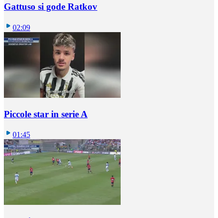
Gattuso si gode Ratkov
02:09
Piccole star in serie A
01:45