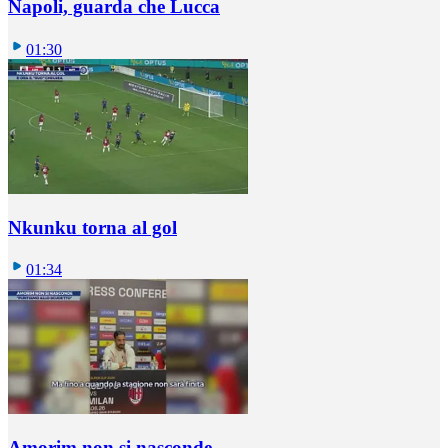
Napoli, guarda che Lucca
01:30
Nkunku torna al gol
01:34
Amorim non si nasconde