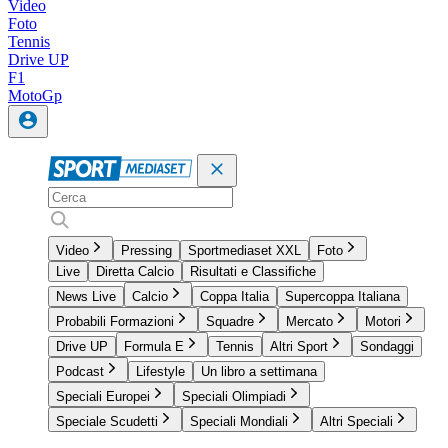
Video
Foto
Tennis
Drive UP
F1
MotoGp
Video
Pressing
Sportmediaset XXL
Foto
Live
Diretta Calcio
Risultati e Classifiche
News Live
Calcio
Coppa Italia
Supercoppa Italiana
Probabili Formazioni
Squadre
Mercato
Motori
Drive UP
Formula E
Tennis
Altri Sport
Sondaggi
Podcast
Lifestyle
Un libro a settimana
Speciali Europei
Speciali Olimpiadi
Speciale Scudetti
Speciali Mondiali
Altri Speciali