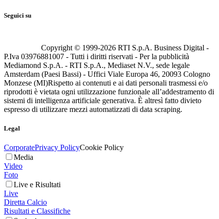
Seguici su
Copyright © 1999-
2026
RTI S.p.A. Business Digital -
P.Iva 03976881007 - Tutti i diritti riservati - Per la pubblicità
Mediamond S.p.A. - RTI S.p.A., Mediaset N.V., sede legale
Amsterdam (Paesi Bassi) - Uffici Viale Europa 46, 20093 Cologno
Monzese (MI)
Rispetto ai contenuti e ai dati personali trasmessi e/o
riprodotti è vietata ogni utilizzazione funzionale all’addestramento di
sistemi di intelligenza artificiale generativa. È altresì fatto divieto
espresso di utilizzare mezzi automatizzati di data scraping.
Legal
Corporate
Privacy Policy
Cookie Policy
Media
Video
Foto
Live e Risultati
Live
Diretta Calcio
Risultati e Classifiche