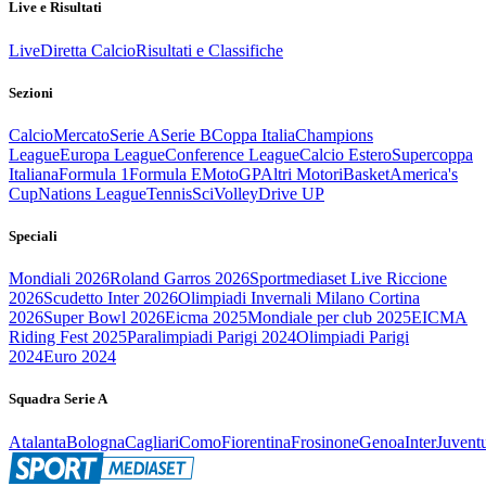
Live e Risultati
Live
Diretta Calcio
Risultati e Classifiche
Sezioni
Calcio
Mercato
Serie A
Serie B
Coppa Italia
Champions
League
Europa League
Conference League
Calcio Estero
Supercoppa
Italiana
Formula 1
Formula E
MotoGP
Altri Motori
Basket
America's
Cup
Nations League
Tennis
Sci
Volley
Drive UP
Speciali
Mondiali 2026
Roland Garros 2026
Sportmediaset Live Riccione
2026
Scudetto Inter 2026
Olimpiadi Invernali Milano Cortina
2026
Super Bowl 2026
Eicma 2025
Mondiale per club 2025
EICMA
Riding Fest 2025
Paralimpiadi Parigi 2024
Olimpiadi Parigi
2024
Euro 2024
Squadra Serie A
Atalanta
Bologna
Cagliari
Como
Fiorentina
Frosinone
Genoa
Inter
Juvent