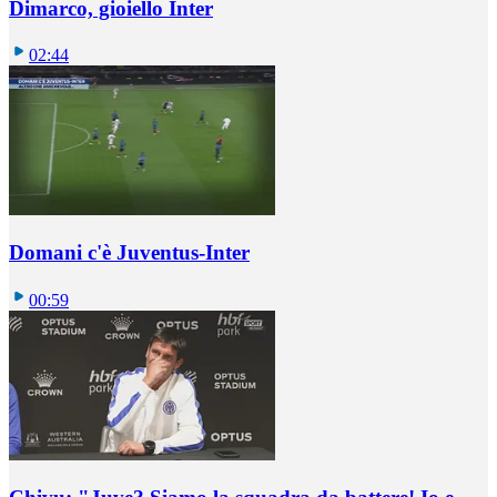
Dimarco, gioiello Inter
02:44
Domani c'è Juventus-Inter
00:59