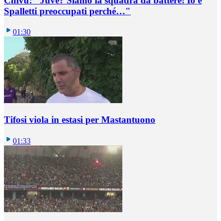
Chivu: "Juve? Siamo la squadra da battere! Io e
Spalletti preoccupati perché…"
01:30
Tifosi viola in estasi per Mastantuono
01:33