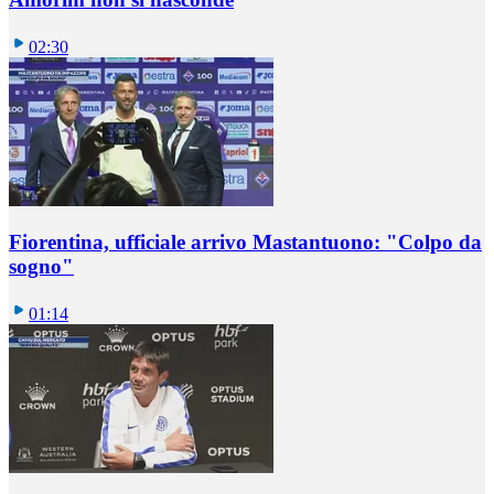
02:30
Fiorentina, ufficiale arrivo Mastantuono: "Colpo da
sogno"
01:14