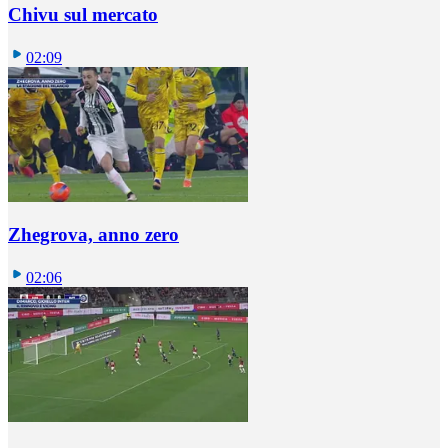
Chivu sul mercato
02:09
Zhegrova, anno zero
02:06