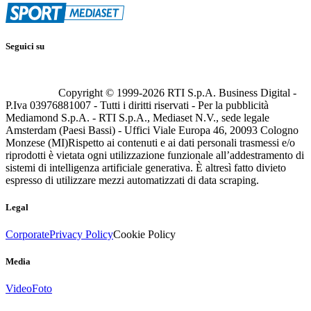
Seguici su
Copyright © 1999-
2026
RTI S.p.A. Business Digital -
P.Iva 03976881007 - Tutti i diritti riservati - Per la pubblicità
Mediamond S.p.A. - RTI S.p.A., Mediaset N.V., sede legale
Amsterdam (Paesi Bassi) - Uffici Viale Europa 46, 20093 Cologno
Monzese (MI)
Rispetto ai contenuti e ai dati personali trasmessi e/o
riprodotti è vietata ogni utilizzazione funzionale all’addestramento di
sistemi di intelligenza artificiale generativa. È altresì fatto divieto
espresso di utilizzare mezzi automatizzati di data scraping.
Legal
Corporate
Privacy Policy
Cookie Policy
Media
Video
Foto