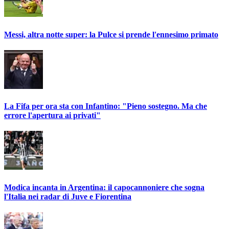
Messi, altra notte super: la Pulce si prende l'ennesimo primato
La Fifa per ora sta con Infantino: "Pieno sostegno. Ma che
errore l'apertura ai privati"
Modica incanta in Argentina: il capocannoniere che sogna
l'Italia nei radar di Juve e Fiorentina