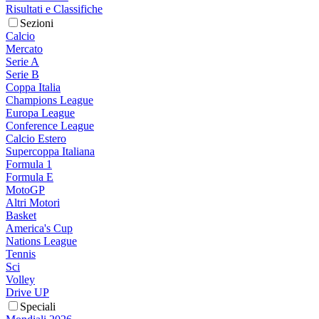
Risultati e Classifiche
Sezioni
Calcio
Mercato
Serie A
Serie B
Coppa Italia
Champions League
Europa League
Conference League
Calcio Estero
Supercoppa Italiana
Formula 1
Formula E
MotoGP
Altri Motori
Basket
America's Cup
Nations League
Tennis
Sci
Volley
Drive UP
Speciali