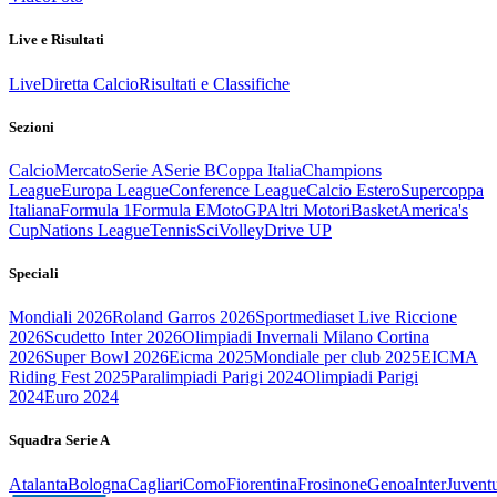
Live e Risultati
Live
Diretta Calcio
Risultati e Classifiche
Sezioni
Calcio
Mercato
Serie A
Serie B
Coppa Italia
Champions
League
Europa League
Conference League
Calcio Estero
Supercoppa
Italiana
Formula 1
Formula E
MotoGP
Altri Motori
Basket
America's
Cup
Nations League
Tennis
Sci
Volley
Drive UP
Speciali
Mondiali 2026
Roland Garros 2026
Sportmediaset Live Riccione
2026
Scudetto Inter 2026
Olimpiadi Invernali Milano Cortina
2026
Super Bowl 2026
Eicma 2025
Mondiale per club 2025
EICMA
Riding Fest 2025
Paralimpiadi Parigi 2024
Olimpiadi Parigi
2024
Euro 2024
Squadra Serie A
Atalanta
Bologna
Cagliari
Como
Fiorentina
Frosinone
Genoa
Inter
Juvent