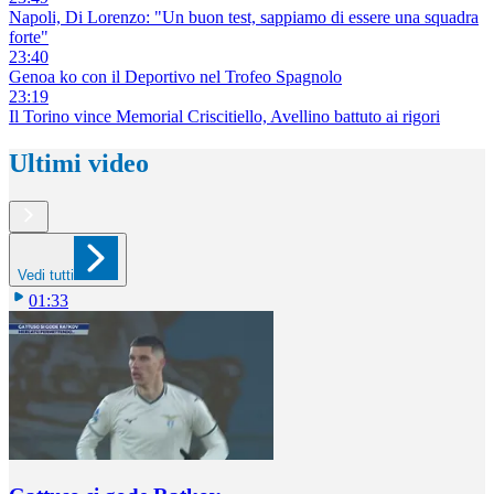
Napoli, Di Lorenzo: "Un buon test, sappiamo di essere una squadra
forte"
23:40
Genoa ko con il Deportivo nel Trofeo Spagnolo
23:19
Il Torino vince Memorial Criscitiello, Avellino battuto ai rigori
Ultimi video
Vedi tutti
01:33