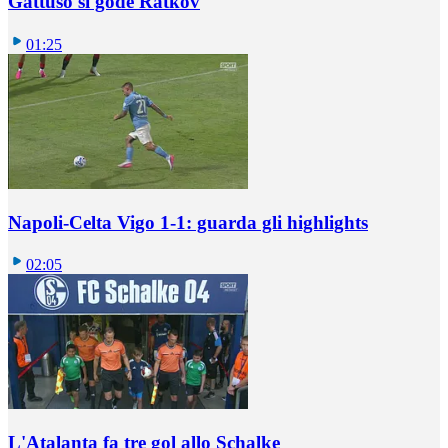
Gattuso si gode Ratkov
01:25
Napoli-Celta Vigo 1-1: guarda gli highlights
02:05
L'Atalanta fa tre gol allo Schalke