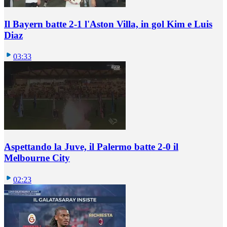
Il Bayern batte 2-1 l'Aston Villa, in gol Kim e Luis
Diaz
03:33
Aspettando la Juve, il Palermo batte 2-0 il
Melbourne City
02:23