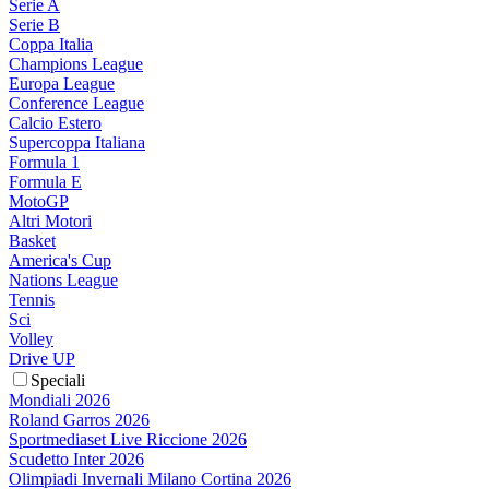
Serie A
Serie B
Coppa Italia
Champions League
Europa League
Conference League
Calcio Estero
Supercoppa Italiana
Formula 1
Formula E
MotoGP
Altri Motori
Basket
America's Cup
Nations League
Tennis
Sci
Volley
Drive UP
Speciali
Mondiali 2026
Roland Garros 2026
Sportmediaset Live Riccione 2026
Scudetto Inter 2026
Olimpiadi Invernali Milano Cortina 2026