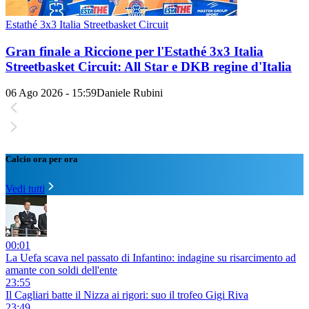
Estathé 3x3 Italia Streetbasket Circuit
Gran finale a Riccione per l'Estathé 3x3 Italia
Streetbasket Circuit: All Star e DKB regine d'Italia
06 Ago 2026 - 15:59
Daniele Rubini
Calcio ora per ora
Vedi tutti
00:01
La Uefa scava nel passato di Infantino: indagine su risarcimento ad
amante con soldi dell'ente
23:55
Il Cagliari batte il Nizza ai rigori: suo il trofeo Gigi Riva
23:49