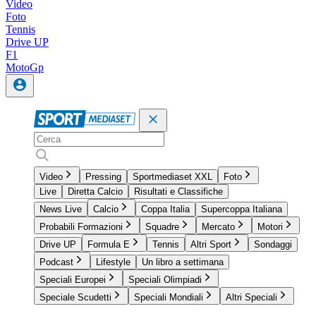
Video
Foto
Tennis
Drive UP
F1
MotoGp
Video
Pressing
Sportmediaset XXL
Foto
Live
Diretta Calcio
Risultati e Classifiche
News Live
Calcio
Coppa Italia
Supercoppa Italiana
Probabili Formazioni
Squadre
Mercato
Motori
Drive UP
Formula E
Tennis
Altri Sport
Sondaggi
Podcast
Lifestyle
Un libro a settimana
Speciali Europei
Speciali Olimpiadi
Speciale Scudetti
Speciali Mondiali
Altri Speciali