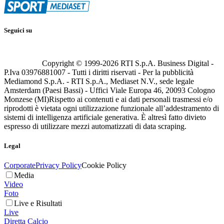
Seguici su
Copyright © 1999-
2026
RTI S.p.A. Business Digital -
P.Iva 03976881007 - Tutti i diritti riservati - Per la pubblicità
Mediamond S.p.A. - RTI S.p.A., Mediaset N.V., sede legale
Amsterdam (Paesi Bassi) - Uffici Viale Europa 46, 20093 Cologno
Monzese (MI)
Rispetto ai contenuti e ai dati personali trasmessi e/o
riprodotti è vietata ogni utilizzazione funzionale all’addestramento di
sistemi di intelligenza artificiale generativa. È altresì fatto divieto
espresso di utilizzare mezzi automatizzati di data scraping.
Legal
Corporate
Privacy Policy
Cookie Policy
Media
Video
Foto
Live e Risultati
Live
Diretta Calcio