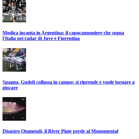
Modica incanta in Argentina: il capocannoniere che sogna
l'Italia nei radar di Juve e Fiorentina
Spagna, Gudelj collassa in campo: si riprende e vuole tornare a
giocare
Disastro Otamendi, il River Plate perde al Monumental