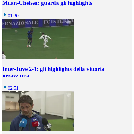
Milan-Chelsea: guarda gli highlights
01:30
Inter-Juve 2-1: gli highlights della vittoria
nerazzurra
02:51