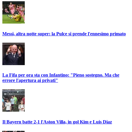
Messi, altra notte super: la Pulce si prende l'ennesimo primato
La Fifa per ora sta con Infantino: "Pieno sostegno. Ma che
errore l'apertura ai privati"
Il Bayern batte 2-1 l'Aston Villa, in gol Kim e Luis Diaz