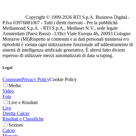
Copyright © 1999-
2026
RTI S.p.A. Business Digital -
P.Iva 03976881007 - Tutti i diritti riservati - Per la pubblicità
Mediamond S.p.A. - RTI S.p.A., Mediaset N.V., sede legale
Amsterdam (Paesi Bassi) - Uffici Viale Europa 46, 20093 Cologno
Monzese (MI)
Rispetto ai contenuti e ai dati personali trasmessi e/o
riprodotti è vietata ogni utilizzazione funzionale all’addestramento di
sistemi di intelligenza artificiale generativa. È altresì fatto divieto
espresso di utilizzare mezzi automatizzati di data scraping.
Legal
Corporate
Privacy Policy
Cookie Policy
Media
Video
Foto
Live e Risultati
Live
Diretta Calcio
Risultati e Classifiche
Sezioni
Calcio
Mercato