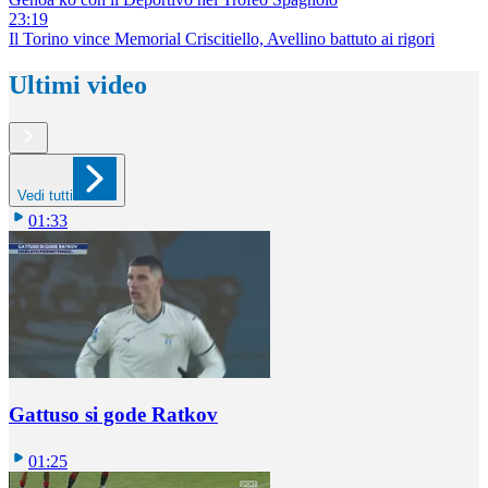
23:19
Il Torino vince Memorial Criscitiello, Avellino battuto ai rigori
Ultimi video
Vedi tutti
01:33
Gattuso si gode Ratkov
01:25