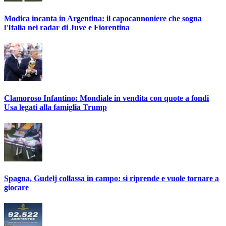
Modica incanta in Argentina: il capocannoniere che sogna
l'Italia nei radar di Juve e Fiorentina
Clamoroso Infantino: Mondiale in vendita con quote a fondi
Usa legati alla famiglia Trump
Spagna, Gudelj collassa in campo: si riprende e vuole tornare a
giocare