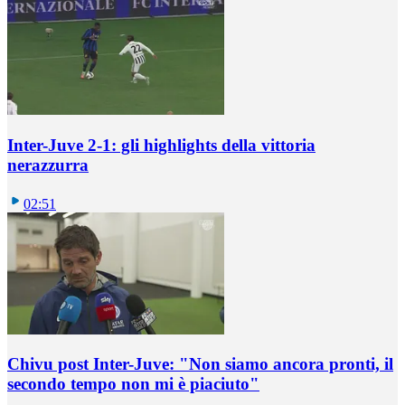
Inter-Juve 2-1: gli highlights della vittoria
nerazzurra
02:51
Chivu post Inter-Juve: "Non siamo ancora pronti, il
secondo tempo non mi è piaciuto"