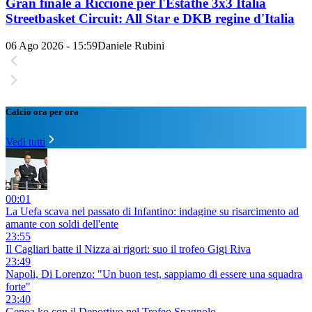
Gran finale a Riccione per l'Estathé 3x3 Italia
Streetbasket Circuit: All Star e DKB regine d'Italia
06 Ago 2026 - 15:59
Daniele Rubini
Calcio ora per ora
Vedi tutti
00:01
La Uefa scava nel passato di Infantino: indagine su risarcimento ad
amante con soldi dell'ente
23:55
Il Cagliari batte il Nizza ai rigori: suo il trofeo Gigi Riva
23:49
Napoli, Di Lorenzo: "Un buon test, sappiamo di essere una squadra
forte"
23:40
Genoa ko con il Deportivo nel Trofeo Spagnolo