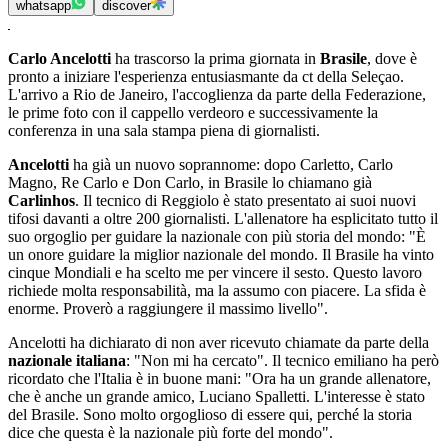
whatsapp
discover
Carlo Ancelotti
ha trascorso la prima giornata in
Brasile
, dove è
pronto a iniziare l'esperienza entusiasmante da ct della Seleçao.
L'arrivo a Rio de Janeiro, l'accoglienza da parte della Federazione,
le prime foto con il cappello verdeoro e successivamente la
conferenza in una sala stampa piena di giornalisti.
Ancelotti
ha già un nuovo soprannome: dopo Carletto, Carlo
Magno, Re Carlo e Don Carlo, in Brasile lo chiamano già
Carlinhos
. Il tecnico di Reggiolo è stato presentato ai suoi nuovi
tifosi davanti a oltre 200 giornalisti. L'allenatore ha esplicitato tutto il
suo orgoglio per guidare la nazionale con più storia del mondo: "È
un onore guidare la miglior nazionale del mondo. Il Brasile ha vinto
cinque Mondiali e ha scelto me per vincere il sesto. Questo lavoro
richiede molta responsabilità, ma la assumo con piacere. La sfida è
enorme. Proverò a raggiungere il massimo livello".
Ancelotti ha dichiarato di non aver ricevuto chiamate da parte della
nazionale italiana
: "Non mi ha cercato". Il tecnico emiliano ha però
ricordato che l'Italia è in buone mani: "Ora ha un grande allenatore,
che è anche un grande amico, Luciano Spalletti. L'interesse è stato
del Brasile. Sono molto orgoglioso di essere qui, perché la storia
dice che questa è la nazionale più forte del mondo".