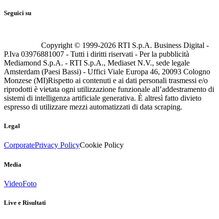
Seguici su
Copyright © 1999-
2026
RTI S.p.A. Business Digital -
P.Iva 03976881007 - Tutti i diritti riservati - Per la pubblicità
Mediamond S.p.A. - RTI S.p.A., Mediaset N.V., sede legale
Amsterdam (Paesi Bassi) - Uffici Viale Europa 46, 20093 Cologno
Monzese (MI)
Rispetto ai contenuti e ai dati personali trasmessi e/o
riprodotti è vietata ogni utilizzazione funzionale all’addestramento di
sistemi di intelligenza artificiale generativa. È altresì fatto divieto
espresso di utilizzare mezzi automatizzati di data scraping.
Legal
Corporate
Privacy Policy
Cookie Policy
Media
Video
Foto
Live e Risultati