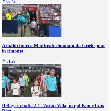
00:42
Arnaldi fuori a Montreal: eliminato da Griekspoor
in rimonta
01:29
Il Bayern batte 2-1 l'Aston Villa, in gol Kim e Luis
Diaz