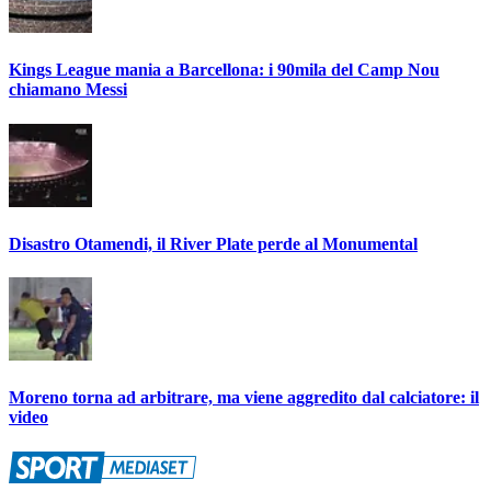
Kings League mania a Barcellona: i 90mila del Camp Nou
chiamano Messi
Disastro Otamendi, il River Plate perde al Monumental
Moreno torna ad arbitrare, ma viene aggredito dal calciatore: il
video