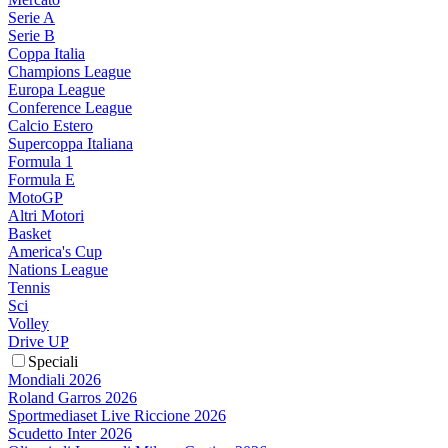
Serie A
Serie B
Coppa Italia
Champions League
Europa League
Conference League
Calcio Estero
Supercoppa Italiana
Formula 1
Formula E
MotoGP
Altri Motori
Basket
America's Cup
Nations League
Tennis
Sci
Volley
Drive UP
Speciali
Mondiali 2026
Roland Garros 2026
Sportmediaset Live Riccione 2026
Scudetto Inter 2026