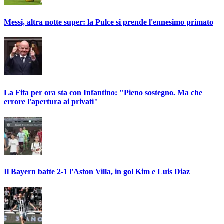
Messi, altra notte super: la Pulce si prende l'ennesimo primato
La Fifa per ora sta con Infantino: "Pieno sostegno. Ma che
errore l'apertura ai privati"
Il Bayern batte 2-1 l'Aston Villa, in gol Kim e Luis Diaz