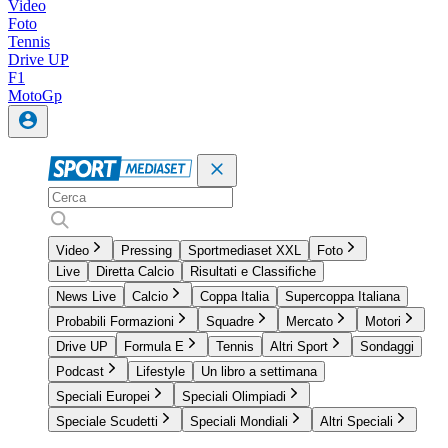
Video
Foto
Tennis
Drive UP
F1
MotoGp
Video
Pressing
Sportmediaset XXL
Foto
Live
Diretta Calcio
Risultati e Classifiche
News Live
Calcio
Coppa Italia
Supercoppa Italiana
Probabili Formazioni
Squadre
Mercato
Motori
Drive UP
Formula E
Tennis
Altri Sport
Sondaggi
Podcast
Lifestyle
Un libro a settimana
Speciali Europei
Speciali Olimpiadi
Speciale Scudetti
Speciali Mondiali
Altri Speciali