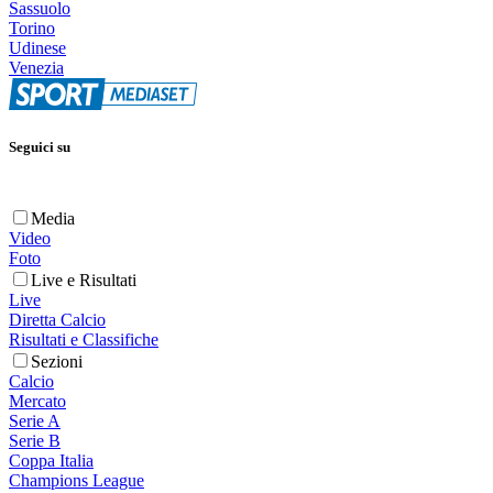
Sassuolo
Torino
Udinese
Venezia
Seguici su
Media
Video
Foto
Live e Risultati
Live
Diretta Calcio
Risultati e Classifiche
Sezioni
Calcio
Mercato
Serie A
Serie B
Coppa Italia
Champions League