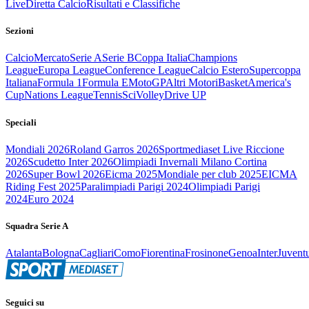
Live
Diretta Calcio
Risultati e Classifiche
Sezioni
Calcio
Mercato
Serie A
Serie B
Coppa Italia
Champions
League
Europa League
Conference League
Calcio Estero
Supercoppa
Italiana
Formula 1
Formula E
MotoGP
Altri Motori
Basket
America's
Cup
Nations League
Tennis
Sci
Volley
Drive UP
Speciali
Mondiali 2026
Roland Garros 2026
Sportmediaset Live Riccione
2026
Scudetto Inter 2026
Olimpiadi Invernali Milano Cortina
2026
Super Bowl 2026
Eicma 2025
Mondiale per club 2025
EICMA
Riding Fest 2025
Paralimpiadi Parigi 2024
Olimpiadi Parigi
2024
Euro 2024
Squadra Serie A
Atalanta
Bologna
Cagliari
Como
Fiorentina
Frosinone
Genoa
Inter
Juvent
Seguici su