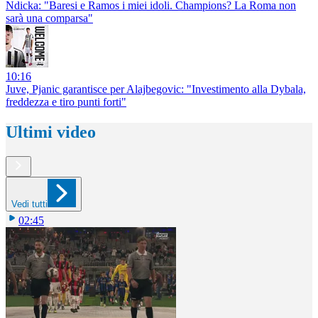
Ndicka: "Baresi e Ramos i miei idoli. Champions? La Roma non
sarà una comparsa"
10:16
Juve, Pjanic garantisce per Alajbegovic: "Investimento alla Dybala,
freddezza e tiro punti forti"
Ultimi video
Vedi tutti
02:45