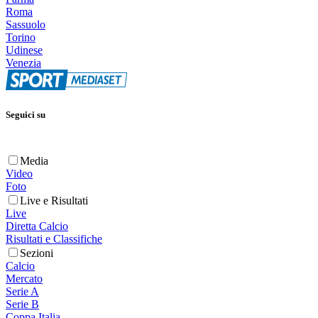
Roma
Sassuolo
Torino
Udinese
Venezia
Seguici su
Media
Video
Foto
Live e Risultati
Live
Diretta Calcio
Risultati e Classifiche
Sezioni
Calcio
Mercato
Serie A
Serie B
Coppa Italia