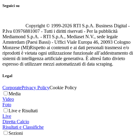
Seguici su
Copyright © 1999-
2026
RTI S.p.A. Business Digital -
P.Iva 03976881007 - Tutti i diritti riservati - Per la pubblicità
Mediamond S.p.A. - RTI S.p.A., Mediaset N.V., sede legale
Amsterdam (Paesi Bassi) - Uffici Viale Europa 46, 20093 Cologno
Monzese (MI)
Rispetto ai contenuti e ai dati personali trasmessi e/o
riprodotti è vietata ogni utilizzazione funzionale all’addestramento di
sistemi di intelligenza artificiale generativa. È altresì fatto divieto
espresso di utilizzare mezzi automatizzati di data scraping.
Legal
Corporate
Privacy Policy
Cookie Policy
Media
Video
Foto
Live e Risultati
Live
Diretta Calcio
Risultati e Classifiche
Sezioni