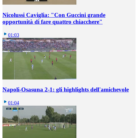
Nicolussi Caviglia: "Con Guccini grande
opportunità di fare quattro chiacchere"
01:03
Napoli-Osasuna 2-1: gli highlights dell'amichevole
01:04