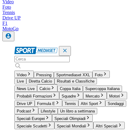
Video
Foto
Tennis
Drive UP
F1
MotoGp
Video
Pressing
Sportmediaset XXL
Foto
Live
Diretta Calcio
Risultati e Classifiche
News Live
Calcio
Coppa Italia
Supercoppa Italiana
Probabili Formazioni
Squadre
Mercato
Motori
Drive UP
Formula E
Tennis
Altri Sport
Sondaggi
Podcast
Lifestyle
Un libro a settimana
Speciali Europei
Speciali Olimpiadi
Speciale Scudetti
Speciali Mondiali
Altri Speciali