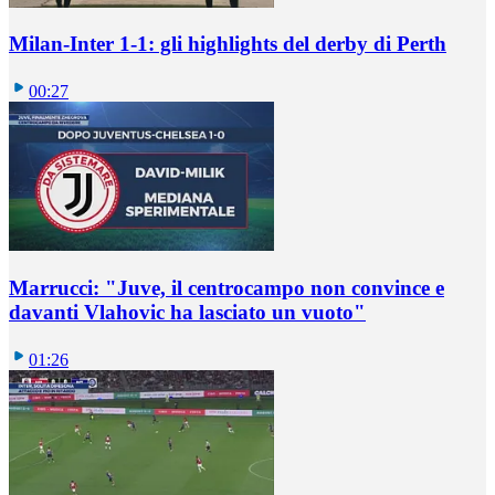
Milan-Inter 1-1: gli highlights del derby di Perth
00:27
Marrucci: "Juve, il centrocampo non convince e
davanti Vlahovic ha lasciato un vuoto"
01:26