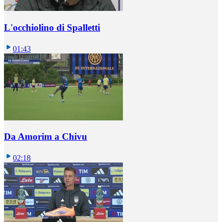
L'occhiolino di Spalletti
01:43
Da Amorim a Chivu
02:18