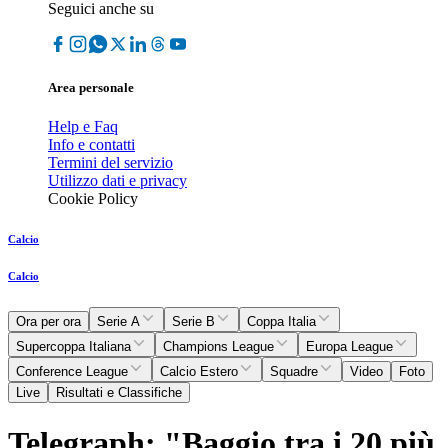
Seguici anche su
Area personale
Help e Faq
Info e contatti
Termini del servizio
Utilizzo dati e privacy
Cookie Policy
Calcio
Calcio
Ora per ora
Serie A
Serie B
Coppa Italia
Supercoppa Italiana
Champions League
Europa League
Conference League
Calcio Estero
Squadre
Video
Foto
Live
Risultati e Classifiche
Telegraph: "Baggio tra i 20 più