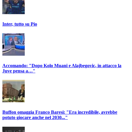
Inter, tutto su Pio
Accomando: "Dopo Kolo Muani e Alajbegovic, in attacco la
Juve pensa a…"
Buffon omaggia Franco Baresi: "Era incredibile, avrebbe
potuto giocare anche nel 2030..."