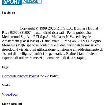
Seguici su
Copyright © 1999-
2026
RTI S.p.A. Business Digital -
P.Iva 03976881007 - Tutti i diritti riservati - Per la pubblicità
Mediamond S.p.A. - RTI S.p.A., Mediaset N.V., sede legale
Amsterdam (Paesi Bassi) - Uffici Viale Europa 46, 20093 Cologno
Monzese (MI)
Rispetto ai contenuti e ai dati personali trasmessi e/o
riprodotti è vietata ogni utilizzazione funzionale all’addestramento di
sistemi di intelligenza artificiale generativa. È altresì fatto divieto
espresso di utilizzare mezzi automatizzati di data scraping.
Legal
Corporate
Privacy Policy
Cookie Policy
Media
Video
Foto
Live e Risultati