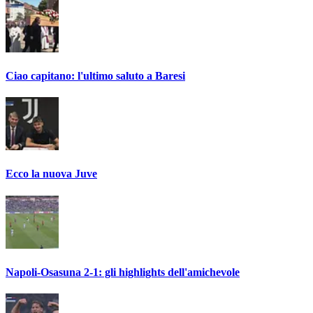
Ciao capitano: l'ultimo saluto a Baresi
Ecco la nuova Juve
Napoli-Osasuna 2-1: gli highlights dell'amichevole