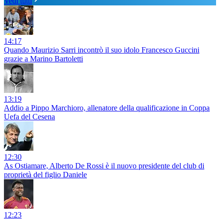
Vedi tutti
14:17
Quando Maurizio Sarri incontrò il suo idolo Francesco Guccini
grazie a Marino Bartoletti
13:19
Addio a Pippo Marchioro, allenatore della qualificazione in Coppa
Uefa del Cesena
12:30
As Ostiamare, Alberto De Rossi è il nuovo presidente del club di
proprietà del figlio Daniele
12:23