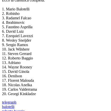
Ecco la classifica completa:
1. Mario Balotelli
2. Robinho
3. Radamel Falcao
4. Ibrahimovic
5. Faustino Asprilla
6. David Luiz
7. Ezequiel Lavezzi
8. Wesley Sneijder
9. Sergio Ramos
10. Jack Wilshere
11. Steven Gerrard
12. Roberto Baggio
13. Adriano
14. Wayne Rooney
15. David Ginola
16. Denilson
17. Florent Malouda
18. Nicolas Anelka
19. Carlos Valderrama
20. Georgi Kinkladze
telegraph
balotelli