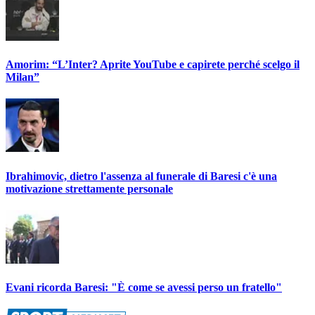
Amorim: “L’Inter? Aprite YouTube e capirete perché scelgo il
Milan”
Ibrahimovic, dietro l'assenza al funerale di Baresi c'è una
motivazione strettamente personale
Evani ricorda Baresi: "È come se avessi perso un fratello"