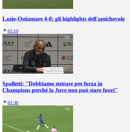
Lazio-Ostiamare 4-0: gli highlights dell'amichevole
01:19
Spalletti: "Dobbiamo entrare per forza in
Champions perché la Juve non può stare fuori"
01:30