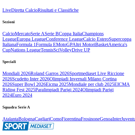
Live
Diretta Calcio
Risultati e Classifiche
Sezioni
Calcio
Mercato
Serie A
Serie B
Coppa Italia
Champions
League
Europa League
Conference League
Calcio Estero
Supercoppa
Italiana
Formula 1
Formula E
MotoGP
Altri Motori
Basket
America's
Cup
Nations League
Tennis
Sci
Volley
Drive UP
Speciali
Mondiali 2026
Roland Garros 2026
Sportmediaset Live Riccione
2026
Scudetto Inter 2026
Olimpiadi Invernali Milano Cortina
2026
Super Bowl 2026
Eicma 2025
Mondiale per club 2025
EICMA
Riding Fest 2025
Paralimpiadi Parigi 2024
Olimpiadi Parigi
2024
Euro 2024
Squadra Serie A
Atalanta
Bologna
Cagliari
Como
Fiorentina
Frosinone
Genoa
Inter
Juvent