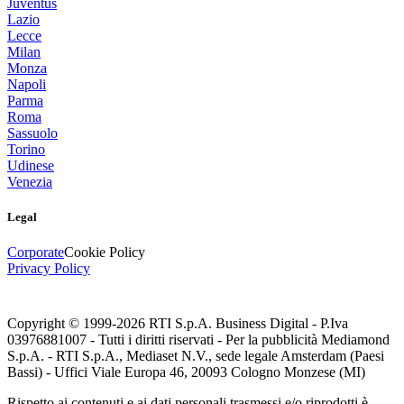
Juventus
Lazio
Lecce
Milan
Monza
Napoli
Parma
Roma
Sassuolo
Torino
Udinese
Venezia
Legal
Corporate
Cookie Policy
Privacy Policy
Copyright © 1999-
2026
RTI S.p.A. Business Digital - P.Iva
03976881007 - Tutti i diritti riservati - Per la pubblicità Mediamond
S.p.A. - RTI S.p.A., Mediaset N.V., sede legale Amsterdam (Paesi
Bassi) - Uffici Viale Europa 46, 20093 Cologno Monzese (MI)
Rispetto ai contenuti e ai dati personali trasmessi e/o riprodotti è