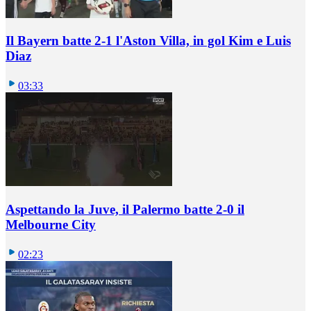
Il Bayern batte 2-1 l'Aston Villa, in gol Kim e Luis
Diaz
03:33
Aspettando la Juve, il Palermo batte 2-0 il
Melbourne City
02:23