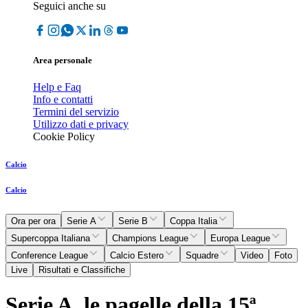
Seguici anche su
Area personale
Help e Faq
Info e contatti
Termini del servizio
Utilizzo dati e privacy
Cookie Policy
Calcio
Calcio
Ora per ora
Serie A
Serie B
Coppa Italia
Supercoppa Italiana
Champions League
Europa League
Conference League
Calcio Estero
Squadre
Video
Foto
Live
Risultati e Classifiche
Serie A, le pagelle della 15ª