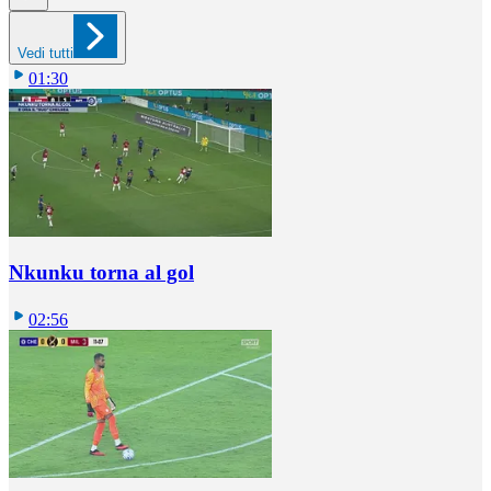
Vedi tutti
01:30
Nkunku torna al gol
02:56