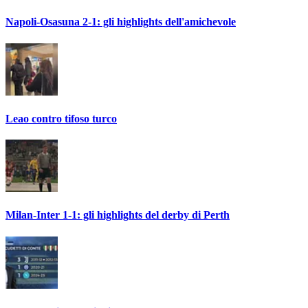
Napoli-Osasuna 2-1: gli highlights dell'amichevole
Leao contro tifoso turco
Milan-Inter 1-1: gli highlights del derby di Perth