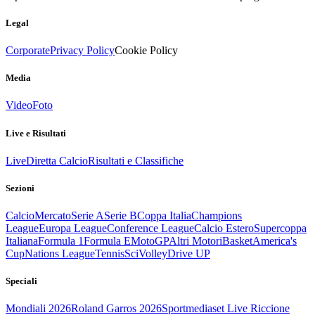
Legal
Corporate
Privacy Policy
Cookie Policy
Media
Video
Foto
Live e Risultati
Live
Diretta Calcio
Risultati e Classifiche
Sezioni
Calcio
Mercato
Serie A
Serie B
Coppa Italia
Champions
League
Europa League
Conference League
Calcio Estero
Supercoppa
Italiana
Formula 1
Formula E
MotoGP
Altri Motori
Basket
America's
Cup
Nations League
Tennis
Sci
Volley
Drive UP
Speciali
Mondiali 2026
Roland Garros 2026
Sportmediaset Live Riccione