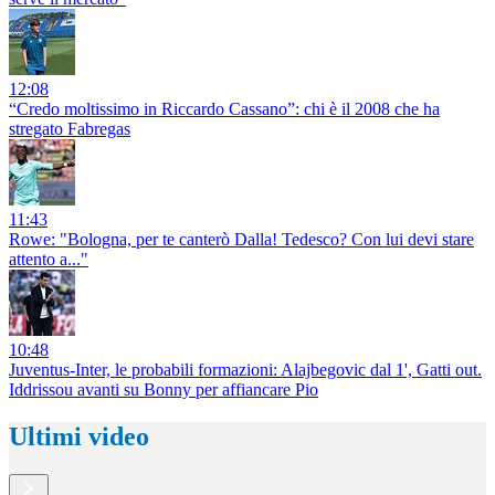
12:08
“Credo moltissimo in Riccardo Cassano”: chi è il 2008 che ha
stregato Fabregas
11:43
Rowe: "Bologna, per te canterò Dalla! Tedesco? Con lui devi stare
attento a..."
10:48
Juventus-Inter, le probabili formazioni: Alajbegovic dal 1', Gatti out.
Iddrissou avanti su Bonny per affiancare Pio
Ultimi video