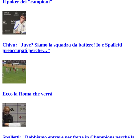
Il poker dei "campioni"
Chivu: "Juve? Siamo la squadra da battere! Io e Spalletti
preoccupati perché…"
Ecco la Roma che verrà
Spalletti: "Dobbiamo entrare per forza in Champions perché la