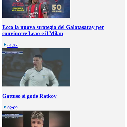
Ecco la nuova strategia del Galatasaray per
convincere Leao e il Milan
01:33
Gattuso si gode Ratkov
02:09