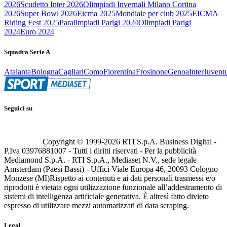
2026
Scudetto Inter 2026
Olimpiadi Invernali Milano Cortina
2026
Super Bowl 2026
Eicma 2025
Mondiale per club 2025
EICMA
Riding Fest 2025
Paralimpiadi Parigi 2024
Olimpiadi Parigi
2024
Euro 2024
Squadra Serie A
Atalanta
Bologna
Cagliari
Como
Fiorentina
Frosinone
Genoa
Inter
Juvent
Seguici su
Copyright © 1999-
2026
RTI S.p.A. Business Digital -
P.Iva 03976881007 - Tutti i diritti riservati - Per la pubblicità
Mediamond S.p.A. - RTI S.p.A., Mediaset N.V., sede legale
Amsterdam (Paesi Bassi) - Uffici Viale Europa 46, 20093 Cologno
Monzese (MI)
Rispetto ai contenuti e ai dati personali trasmessi e/o
riprodotti è vietata ogni utilizzazione funzionale all’addestramento di
sistemi di intelligenza artificiale generativa. È altresì fatto divieto
espresso di utilizzare mezzi automatizzati di data scraping.
Legal