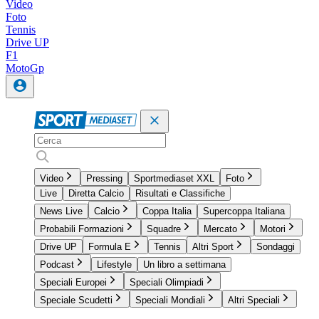
Video
Foto
Tennis
Drive UP
F1
MotoGp
Video
Pressing
Sportmediaset XXL
Foto
Live
Diretta Calcio
Risultati e Classifiche
News Live
Calcio
Coppa Italia
Supercoppa Italiana
Probabili Formazioni
Squadre
Mercato
Motori
Drive UP
Formula E
Tennis
Altri Sport
Sondaggi
Podcast
Lifestyle
Un libro a settimana
Speciali Europei
Speciali Olimpiadi
Speciale Scudetti
Speciali Mondiali
Altri Speciali