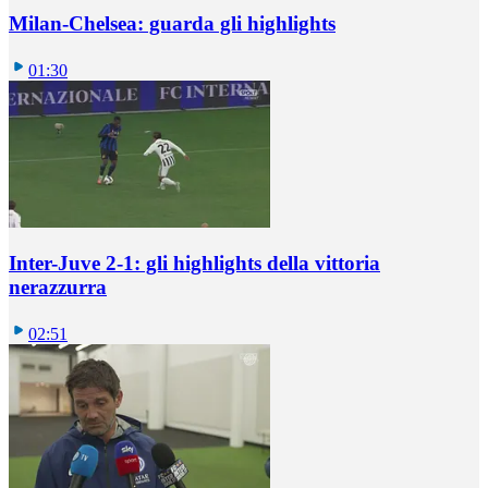
Milan-Chelsea: guarda gli highlights
01:30
Inter-Juve 2-1: gli highlights della vittoria
nerazzurra
02:51