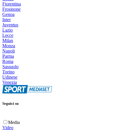
Fiorentina
Frosinone
Genoa
Inter
Juventus
Lazio
Lecce
Milan
Monza
Napoli
Parma
Roma
Sassuolo
Torino
Udinese
Venezia
Seguici su
Media
Video