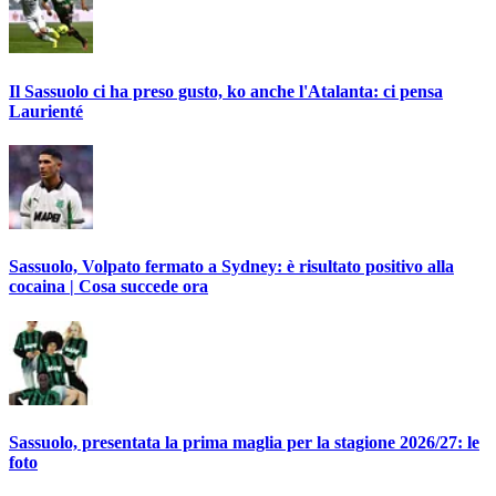
Il Sassuolo ci ha preso gusto, ko anche l'Atalanta: ci pensa
Laurienté
Sassuolo, Volpato fermato a Sydney: è risultato positivo alla
cocaina | Cosa succede ora
Sassuolo, presentata la prima maglia per la stagione 2026/27: le
foto