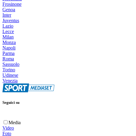
Frosinone
Genoa
Inter
Juventus
Lazio
Lecce
Milan
Monza
Napoli
Parma
Roma
Sassuolo
Torino
Udinese
Venezia
Seguici su
Media
Video
Foto