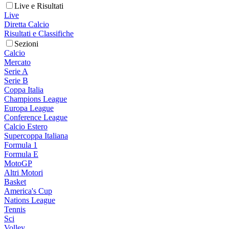
Live e Risultati
Live
Diretta Calcio
Risultati e Classifiche
Sezioni
Calcio
Mercato
Serie A
Serie B
Coppa Italia
Champions League
Europa League
Conference League
Calcio Estero
Supercoppa Italiana
Formula 1
Formula E
MotoGP
Altri Motori
Basket
America's Cup
Nations League
Tennis
Sci
Volley