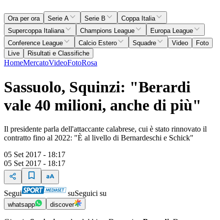
Ora per ora
Serie A
Serie B
Coppa Italia
Supercoppa Italiana
Champions League
Europa League
Conference League
Calcio Estero
Squadre
Video
Foto
Live
Risultati e Classifiche
Home
Mercato
Video
Foto
Rosa
Sassuolo, Squinzi: "Berardi
vale 40 milioni, anche di più"
Il presidente parla dell'attaccante calabrese, cui è stato rinnovato il
contratto fino al 2022: "È al livello di Bernardeschi e Schick"
05 Set 2017 - 18:17
05 Set 2017 - 18:17
Segui
su
Seguici su
whatsapp
discover