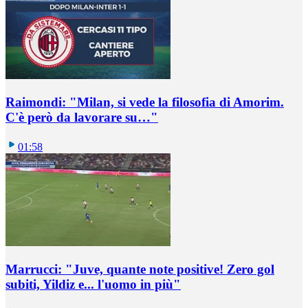
Raimondi: "Milan, si vede la filosofia di Amorim.
C'è però da lavorare su…"
01:58
Marrucci: "Juve, quante note positive! Zero gol
subiti, Yildiz e... l'uomo in più"