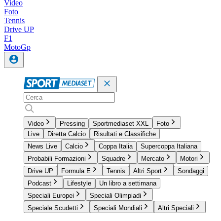
Video
Foto
Tennis
Drive UP
F1
MotoGp
Video
Pressing
Sportmediaset XXL
Foto
Live
Diretta Calcio
Risultati e Classifiche
News Live
Calcio
Coppa Italia
Supercoppa Italiana
Probabili Formazioni
Squadre
Mercato
Motori
Drive UP
Formula E
Tennis
Altri Sport
Sondaggi
Podcast
Lifestyle
Un libro a settimana
Speciali Europei
Speciali Olimpiadi
Speciale Scudetti
Speciali Mondiali
Altri Speciali