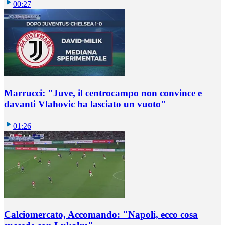
00:27
Marrucci: "Juve, il centrocampo non convince e
davanti Vlahovic ha lasciato un vuoto"
01:26
Calciomercato, Accomando: "Napoli, ecco cosa