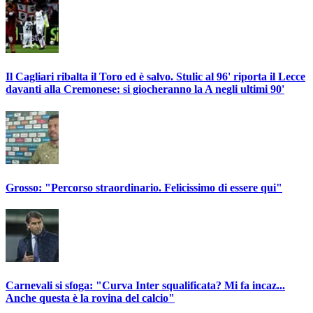
Il Cagliari ribalta il Toro ed è salvo. Stulic al 96' riporta il Lecce
davanti alla Cremonese: si giocheranno la A negli ultimi 90'
Grosso: "Percorso straordinario. Felicissimo di essere qui"
Carnevali si sfoga: "Curva Inter squalificata? Mi fa incaz...
Anche questa è la rovina del calcio"