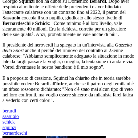
Giorgio
Squinzi
non ha dubbi su Domenico
Berardi
. Dopo aver
respinto al mittente le offerte delle pretendenti e aver blindato
l'attaccante calabrese con un contratto fino al 2022, il patron del
Sassuolo
coccola il suo pupillo, giudicato allo stesso livello di
Bernardeschi
e
Schick
: "Come minimo è al loro livello, vale
sicuramente 40 milioni. Era la richiesta corretta per un giocatore
delle sue qualità. Anzi, probabilmente ne vale anche di più".
Il presidente dei neroverdi ha spiegato in un'intervista alla
Gazzetta
dello Sport
anche il perché del rinnovo del contratto al 23enne
calabrese: "Abbiamo semplicemente adeguato la situazione in modo
tale da fargli passare la voglia, o meglio, la tentazione di andare via.
Vorrei diventasse la nostra bandiera: è il mio sogno".
E a proposito di cessione, Squinzi ha chiarito che in teoria sarebbe
possibile vedere Berardi all'
Inter
, anche se il patron degli emiliani è
un tifoso rossonero dichiarato: "Non c'è stato mai alcun tipo di veto
nei loro confronti, ma voglio essere sincero: da milanista farei fatica
a vederlo con certi colori".
berardi
sassuolo
schick
squinzi
bernardeschi