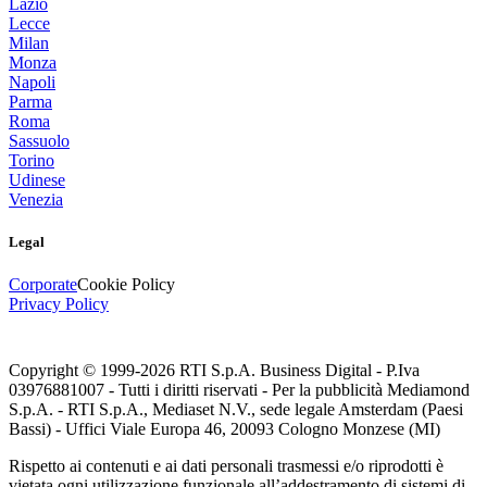
Lazio
Lecce
Milan
Monza
Napoli
Parma
Roma
Sassuolo
Torino
Udinese
Venezia
Legal
Corporate
Cookie Policy
Privacy Policy
Copyright © 1999-
2026
RTI S.p.A. Business Digital - P.Iva
03976881007 - Tutti i diritti riservati - Per la pubblicità Mediamond
S.p.A. - RTI S.p.A., Mediaset N.V., sede legale Amsterdam (Paesi
Bassi) - Uffici Viale Europa 46, 20093 Cologno Monzese (MI)
Rispetto ai contenuti e ai dati personali trasmessi e/o riprodotti è
vietata ogni utilizzazione funzionale all’addestramento di sistemi di