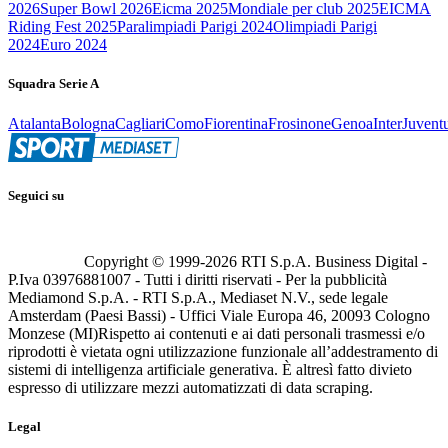
2026
Super Bowl 2026
Eicma 2025
Mondiale per club 2025
EICMA
Riding Fest 2025
Paralimpiadi Parigi 2024
Olimpiadi Parigi
2024
Euro 2024
Squadra Serie A
Atalanta
Bologna
Cagliari
Como
Fiorentina
Frosinone
Genoa
Inter
Juvent
Seguici su
Copyright © 1999-
2026
RTI S.p.A. Business Digital -
P.Iva 03976881007 - Tutti i diritti riservati - Per la pubblicità
Mediamond S.p.A. - RTI S.p.A., Mediaset N.V., sede legale
Amsterdam (Paesi Bassi) - Uffici Viale Europa 46, 20093 Cologno
Monzese (MI)
Rispetto ai contenuti e ai dati personali trasmessi e/o
riprodotti è vietata ogni utilizzazione funzionale all’addestramento di
sistemi di intelligenza artificiale generativa. È altresì fatto divieto
espresso di utilizzare mezzi automatizzati di data scraping.
Legal