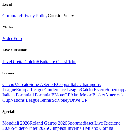
Legal
Corporate
Privacy Policy
Cookie Policy
Media
Video
Foto
Live e Risultati
Live
Diretta Calcio
Risultati e Classifiche
Sezioni
Calcio
Mercato
Serie A
Serie B
Coppa Italia
Champions
League
Europa League
Conference League
Calcio Estero
Supercoppa
Italiana
Formula 1
Formula E
MotoGP
Altri Motori
Basket
America's
Cup
Nations League
Tennis
Sci
Volley
Drive UP
Speciali
Mondiali 2026
Roland Garros 2026
Sportmediaset Live Riccione
2026
Scudetto Inter 2026
Olimpiadi Invernali Milano Cortina