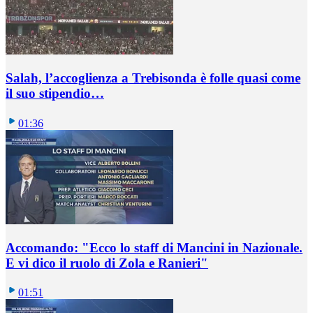
Salah, l’accoglienza a Trebisonda è folle quasi come
il suo stipendio…
01:36
Accomando: "Ecco lo staff di Mancini in Nazionale.
E vi dico il ruolo di Zola e Ranieri"
01:51