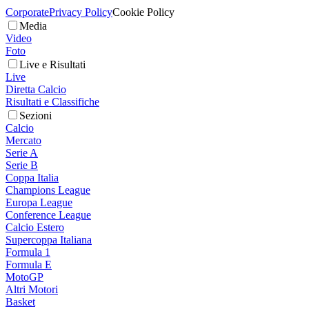
Corporate
Privacy Policy
Cookie Policy
Media
Video
Foto
Live e Risultati
Live
Diretta Calcio
Risultati e Classifiche
Sezioni
Calcio
Mercato
Serie A
Serie B
Coppa Italia
Champions League
Europa League
Conference League
Calcio Estero
Supercoppa Italiana
Formula 1
Formula E
MotoGP
Altri Motori
Basket