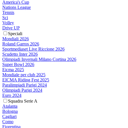
America's Cup
Nations League
Tennis
Sci
Volley
Drive UP
Speciali
Mondiali 2026
Roland Garros 2026
Sportmediaset Live Riccione 2026
Scudetto Inter 2026
Olimpiadi Invernali Milano Cortina 2026
Super Bowl 2026
Eicma 2025
Mondiale per club 2025
EICMA Riding Fest 2025
Paralimpiadi Parigi 2024
Olimpiadi Parigi 2024
Euro 2024
Squadra Serie A
Atalanta
Bologna
Cagliari
Como
Fiorentina