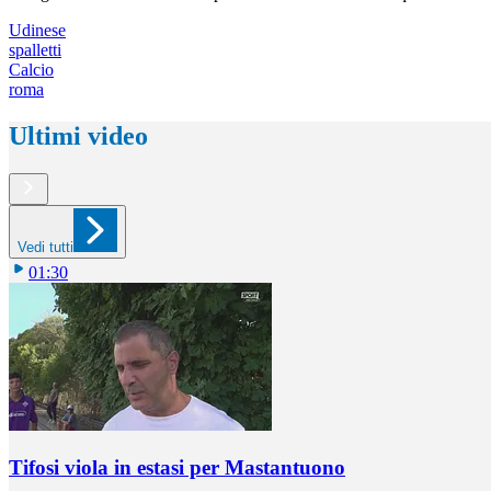
Udinese
spalletti
Calcio
roma
Ultimi video
Vedi tutti
01:30
Tifosi viola in estasi per Mastantuono