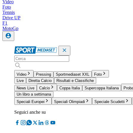
Video
Foto
Tennis
Drive UP
F1
MotoGp
Video
Pressing
Sportmediaset XXL
Foto
Live
Diretta Calcio
Risultati e Classifiche
News Live
Calcio
Coppa Italia
Supercoppa Italiana
Proba
Un libro a settimana
Speciali Europei
Speciali Olimpiadi
Speciale Scudetti
Seguici anche su