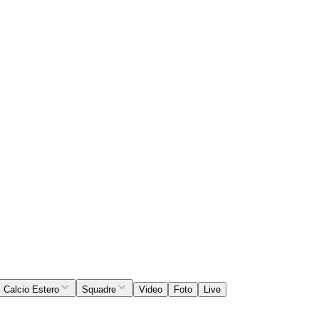
Calcio Estero
Squadre
Video
Foto
Live