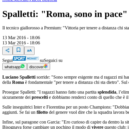
Spalletti: "Roma, sono in pace"
Il tecnico giallorosso a Premium: "Vittoria per tenere a distanza chi s
13 Mar 2016 - 18:06
13 Mar 2016 - 18:06
Segui
su
Seguici su
whatsapp
discover
Luciano Spalletti
sorride: "Sono sempre esigente ma d ragazzi mi han
della
Roma
è fondamentale "per tenere a distanza chi sta dietro". Sul
Prosegue Spalletti: "I ragazzi hanno fatto una partita
splendida
, l’el
sicuramente dei
prescelti
e dobbiamo renderci conto di quello che è il
Sulle inseguitrici Inter e Fiorentina per un posto Champions: "Dobbiam
aggiunti. Se fai un
filotto
del genere vuol dire che la squadra lavora be
Infine, sul paragone con Garcia: "Ero curioso di capire da dentro la s
Bisognava forse cambiare un pochino il modo di
vivere
questo club: 