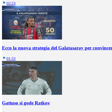
02:23
Ecco la nuova strategia del Galatasaray per convincer
01:33
Gattuso si gode Ratkov