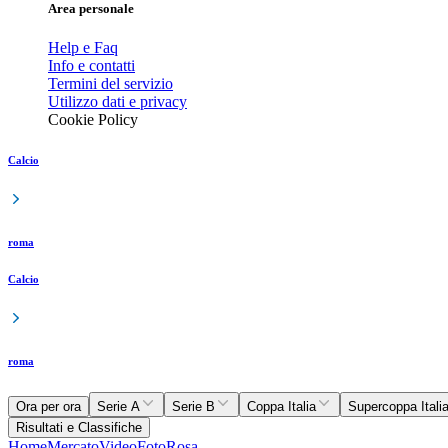
Area personale
Help e Faq
Info e contatti
Termini del servizio
Utilizzo dati e privacy
Cookie Policy
Calcio
roma
Calcio
roma
Ora per ora
Serie A
Serie B
Coppa Italia
Supercoppa Itali
Risultati e Classifiche
Home
Mercato
Video
Foto
Rosa