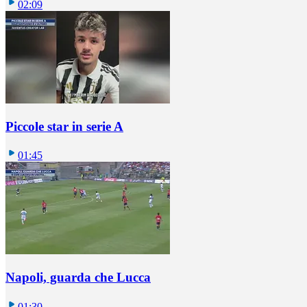
02:09
Piccole star in serie A
01:45
Napoli, guarda che Lucca
01:30