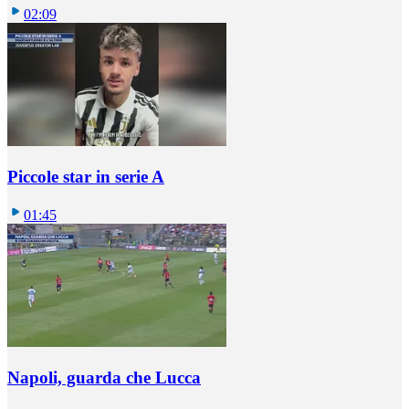
02:09
Piccole star in serie A
01:45
Napoli, guarda che Lucca