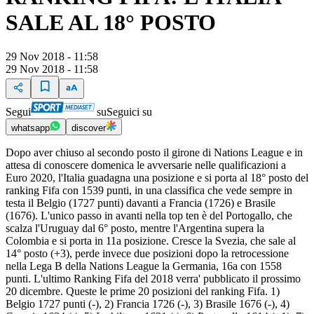
SALE AL 18° POSTO
29 Nov 2018 - 11:58
29 Nov 2018 - 11:58
Segui
su
Seguici su
whatsapp
discover
Dopo aver chiuso al secondo posto il girone di Nations League e in
attesa di conoscere domenica le avversarie nelle qualificazioni a
Euro 2020, l'Italia guadagna una posizione e si porta al 18° posto del
ranking Fifa con 1539 punti, in una classifica che vede sempre in
testa il Belgio (1727 punti) davanti a Francia (1726) e Brasile
(1676). L'unico passo in avanti nella top ten è del Portogallo, che
scalza l'Uruguay dal 6° posto, mentre l'Argentina supera la
Colombia e si porta in 11a posizione. Cresce la Svezia, che sale al
14° posto (+3), perde invece due posizioni dopo la retrocessione
nella Lega B della Nations League la Germania, 16a con 1558
punti. L'ultimo Ranking Fifa del 2018 verra' pubblicato il prossimo
20 dicembre. Queste le prime 20 posizioni del ranking Fifa. 1)
Belgio 1727 punti (-), 2) Francia 1726 (-), 3) Brasile 1676 (-), 4)