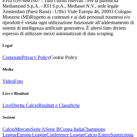
P.Iva 03976881007 - Tutti i diritti riservati - Per la pubblicità
Mediamond S.p.A. - RTI S.p.A., Mediaset N.V., sede legale
Amsterdam (Paesi Bassi) - Uffici Viale Europa 46, 20093 Cologno
Monzese (MI)
Rispetto ai contenuti e ai dati personali trasmessi e/o
riprodotti è vietata ogni utilizzazione funzionale all’addestramento di
sistemi di intelligenza artificiale generativa. È altresì fatto divieto
espresso di utilizzare mezzi automatizzati di data scraping.
Legal
Corporate
Privacy Policy
Cookie Policy
Media
Video
Foto
Live e Risultati
Live
Diretta Calcio
Risultati e Classifiche
Sezioni
Calcio
Mercato
Serie A
Serie B
Coppa Italia
Champions
League
Europa League
Conference League
Calcio Estero
Supercoppa