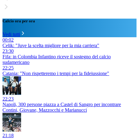
Calcio ora per ora
Vedi tutti
00:02
Celik: "Juve la scelta migliore per la mia carriera"
23:30
Fifa: in Colombia Infantino riceve il sostegno del calcio
sudamericano
22:25
Catania: "Non rispetteremo i tempi per la fideiussione"
22:23
Napoli, 300 persone piazza a Castel di Sangro per incontrare
Contini, Giovane, Mazzocchi e Marianucci
21:18