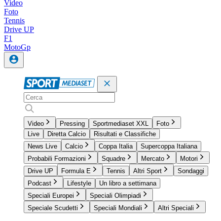
Video
Foto
Tennis
Drive UP
F1
MotoGp
Video
Pressing
Sportmediaset XXL
Foto
Live
Diretta Calcio
Risultati e Classifiche
News Live
Calcio
Coppa Italia
Supercoppa Italiana
Probabili Formazioni
Squadre
Mercato
Motori
Drive UP
Formula E
Tennis
Altri Sport
Sondaggi
Podcast
Lifestyle
Un libro a settimana
Speciali Europei
Speciali Olimpiadi
Speciale Scudetti
Speciali Mondiali
Altri Speciali