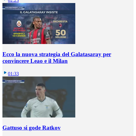
02:23
Ecco la nuova strategia del Galatasaray per
convincere Leao e il Milan
01:33
Gattuso si gode Ratkov