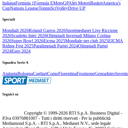
Italiana
Formula 1
Formula E
MotoGP
Altri Motori
Basket
America's
Cup
Nations League
Tennis
Sci
Volley
Drive UP
Speciali
Mondiali 2026
Roland Garros 2026
Sportmediaset Live Riccione
2026
Scudetto Inter 2026
Olimpiadi Invernali Milano Cortina
2026
Super Bowl 2026
Eicma 2025
Mondiale per club 2025
EICMA
Riding Fest 2025
Paralimpiadi Parigi 2024
Olimpiadi Parigi
2024
Euro 2024
Squadra Serie A
Atalanta
Bologna
Cagliari
Como
Fiorentina
Frosinone
Genoa
Inter
Juvent
Seguici su
Copyright © 1999-
2026
RTI S.p.A. Business Digital -
P.Iva 03976881007 - Tutti i diritti riservati - Per la pubblicità
Mediamond S.p.A. - RTI S.p.A., Mediaset N.V., sede legale