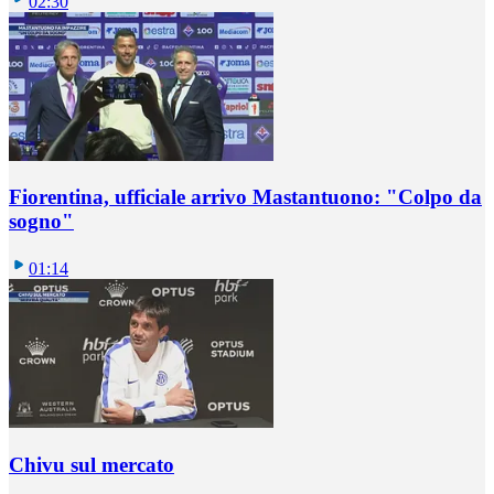
02:30
Fiorentina, ufficiale arrivo Mastantuono: "Colpo da
sogno"
01:14
Chivu sul mercato