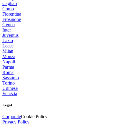
Cagliari
Como
Fiorentina
Frosinone
Genoa
Inter
Juventus
Lazio
Lecce
Milan
Monza
Napoli
Parma
Roma
Sassuolo
Torino
Udinese
Venezia
Legal
Corporate
Cookie Policy
Privacy Policy