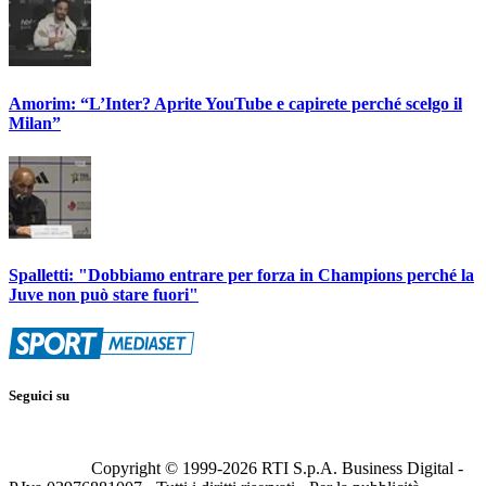
Amorim: “L’Inter? Aprite YouTube e capirete perché scelgo il
Milan”
Spalletti: "Dobbiamo entrare per forza in Champions perché la
Juve non può stare fuori"
Seguici su
Copyright © 1999-
2026
RTI S.p.A. Business Digital -