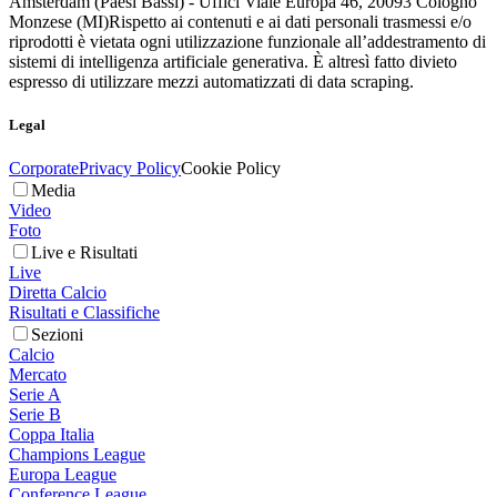
Amsterdam (Paesi Bassi) - Uffici Viale Europa 46, 20093 Cologno
Monzese (MI)
Rispetto ai contenuti e ai dati personali trasmessi e/o
riprodotti è vietata ogni utilizzazione funzionale all’addestramento di
sistemi di intelligenza artificiale generativa. È altresì fatto divieto
espresso di utilizzare mezzi automatizzati di data scraping.
Legal
Corporate
Privacy Policy
Cookie Policy
Media
Video
Foto
Live e Risultati
Live
Diretta Calcio
Risultati e Classifiche
Sezioni
Calcio
Mercato
Serie A
Serie B
Coppa Italia
Champions League
Europa League
Conference League