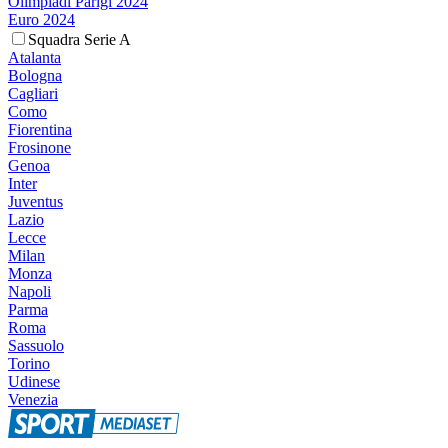
Olimpiadi Parigi 2024
Euro 2024
Squadra Serie A
Atalanta
Bologna
Cagliari
Como
Fiorentina
Frosinone
Genoa
Inter
Juventus
Lazio
Lecce
Milan
Monza
Napoli
Parma
Roma
Sassuolo
Torino
Udinese
Venezia