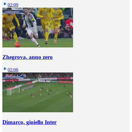
02:09
Zhegrova, anno zero
02:06
Dimarco, gioiello Inter