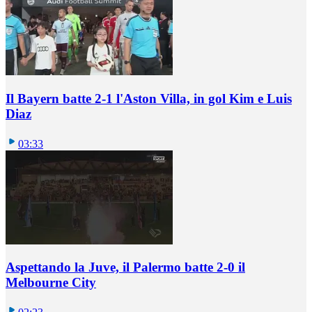
Il Bayern batte 2-1 l'Aston Villa, in gol Kim e Luis
Diaz
03:33
Aspettando la Juve, il Palermo batte 2-0 il
Melbourne City