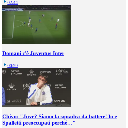
02:44
Domani c'è Juventus-Inter
00:59
Chivu: "Juve? Siamo la squadra da battere! Io e
Spalletti preoccupati perché…"