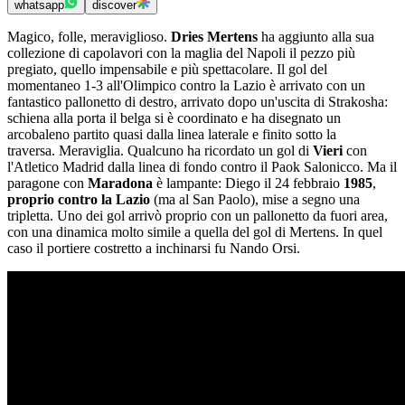
whatsapp
discover
Magico, folle, meraviglioso.
Dries Mertens
ha aggiunto alla sua
collezione di capolavori con la maglia del Napoli il pezzo più
pregiato, quello impensabile e più spettacolare. Il gol del
momentaneo 1-3 all'Olimpico contro la Lazio è arrivato con un
fantastico pallonetto di destro, arrivato dopo un'uscita di Strakosha:
schiena alla porta il belga si è coordinato e ha disegnato un
arcobaleno partito quasi dalla linea laterale e finito sotto la
traversa. Meraviglia. Qualcuno ha ricordato un gol di
Vieri
con
l'Atletico Madrid dalla linea di fondo contro il Paok Salonicco. Ma il
paragone con
Maradona
è lampante: Diego il 24 febbraio
1985
,
proprio contro la Lazio
(ma al San Paolo), mise a segno una
tripletta. Uno dei gol arrivò proprio con un pallonetto da fuori area,
con una dinamica molto simile a quella del gol di Mertens. In quel
caso il portiere costretto a inchinarsi fu Nando Orsi.