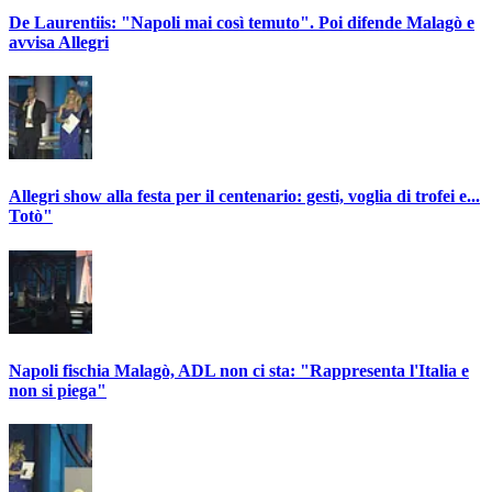
De Laurentiis: "Napoli mai così temuto". Poi difende Malagò e
avvisa Allegri
Allegri show alla festa per il centenario: gesti, voglia di trofei e...
Totò"
Napoli fischia Malagò, ADL non ci sta: "Rappresenta l'Italia e
non si piega"