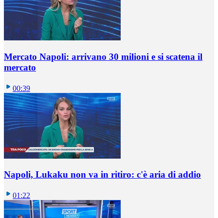
Mercato Napoli: arrivano 30 milioni e si scatena il
mercato
00:39
Napoli, Lukaku non va in ritiro: c'è aria di addio
01:22