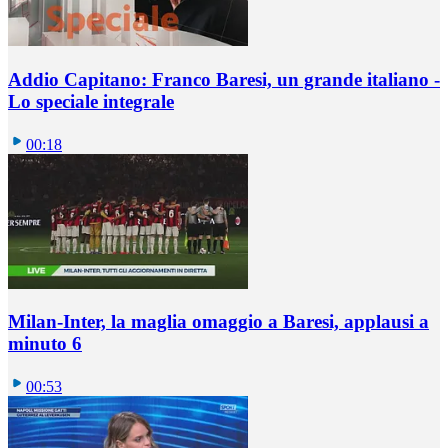
Addio Capitano: Franco Baresi, un grande italiano -
Lo speciale integrale
00:18
Milan-Inter, la maglia omaggio a Baresi, applausi a
minuto 6
00:53