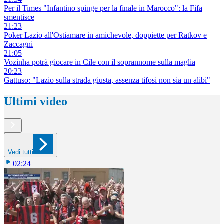
Per il Times "Infantino spinge per la finale in Marocco": la Fifa
smentisce
21:23
Poker Lazio all'Ostiamare in amichevole, doppiette per Ratkov e
Zaccagni
21:05
Vozinha potrà giocare in Cile con il soprannome sulla maglia
20:23
Gattuso: "Lazio sulla strada giusta, assenza tifosi non sia un alibi"
Ultimi video
Vedi tutti
02:24