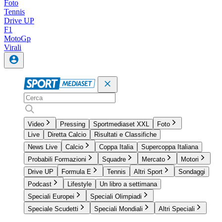
Foto
Tennis
Drive UP
F1
MotoGp
Virali
Video
Pressing
Sportmediaset XXL
Foto
Live
Diretta Calcio
Risultati e Classifiche
News Live
Calcio
Coppa Italia
Supercoppa Italiana
Probabili Formazioni
Squadre
Mercato
Motori
Drive UP
Formula E
Tennis
Altri Sport
Sondaggi
Podcast
Lifestyle
Un libro a settimana
Speciali Europei
Speciali Olimpiadi
Speciale Scudetti
Speciali Mondiali
Altri Speciali