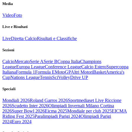
Media
Video
Foto
Live e Risultati
Live
Diretta Calcio
Risultati e Classifiche
Sezioni
Calcio
Mercato
Serie A
Serie B
Coppa Italia
Champions
League
Europa League
Conference League
Calcio Estero
Supercoppa
Italiana
Formula 1
Formula E
MotoGP
Altri Motori
Basket
America's
Cup
Nations League
Tennis
Sci
Volley
Drive UP
Speciali
Mondiali 2026
Roland Garros 2026
Sportmediaset Live Riccione
2026
Scudetto Inter 2026
Olimpiadi Invernali Milano Cortina
2026
Super Bowl 2026
Eicma 2025
Mondiale per club 2025
EICMA
Riding Fest 2025
Paralimpiadi Parigi 2024
Olimpiadi Parigi
2024
Euro 2024