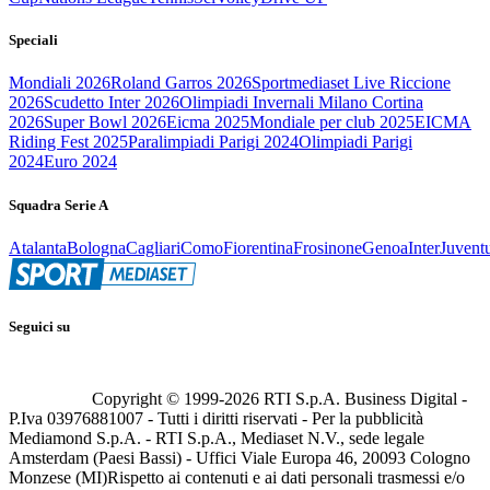
Speciali
Mondiali 2026
Roland Garros 2026
Sportmediaset Live Riccione
2026
Scudetto Inter 2026
Olimpiadi Invernali Milano Cortina
2026
Super Bowl 2026
Eicma 2025
Mondiale per club 2025
EICMA
Riding Fest 2025
Paralimpiadi Parigi 2024
Olimpiadi Parigi
2024
Euro 2024
Squadra Serie A
Atalanta
Bologna
Cagliari
Como
Fiorentina
Frosinone
Genoa
Inter
Juvent
Seguici su
Copyright © 1999-
2026
RTI S.p.A. Business Digital -
P.Iva 03976881007 - Tutti i diritti riservati - Per la pubblicità
Mediamond S.p.A. - RTI S.p.A., Mediaset N.V., sede legale
Amsterdam (Paesi Bassi) - Uffici Viale Europa 46, 20093 Cologno
Monzese (MI)
Rispetto ai contenuti e ai dati personali trasmessi e/o