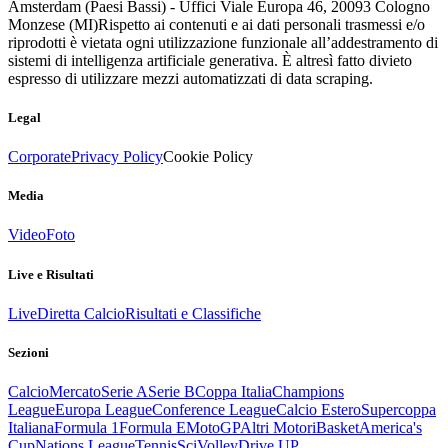
Amsterdam (Paesi Bassi) - Uffici Viale Europa 46, 20093 Cologno
Monzese (MI)
Rispetto ai contenuti e ai dati personali trasmessi e/o
riprodotti è vietata ogni utilizzazione funzionale all’addestramento di
sistemi di intelligenza artificiale generativa. È altresì fatto divieto
espresso di utilizzare mezzi automatizzati di data scraping.
Legal
Corporate
Privacy Policy
Cookie Policy
Media
Video
Foto
Live e Risultati
Live
Diretta Calcio
Risultati e Classifiche
Sezioni
Calcio
Mercato
Serie A
Serie B
Coppa Italia
Champions
League
Europa League
Conference League
Calcio Estero
Supercoppa
Italiana
Formula 1
Formula E
MotoGP
Altri Motori
Basket
America's
Cup
Nations League
Tennis
Sci
Volley
Drive UP