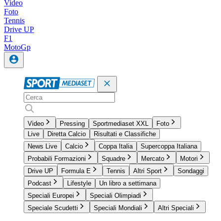
Video
Foto
Tennis
Drive UP
F1
MotoGp
Video
Pressing
Sportmediaset XXL
Foto
Live
Diretta Calcio
Risultati e Classifiche
News Live
Calcio
Coppa Italia
Supercoppa Italiana
Probabili Formazioni
Squadre
Mercato
Motori
Drive UP
Formula E
Tennis
Altri Sport
Sondaggi
Podcast
Lifestyle
Un libro a settimana
Speciali Europei
Speciali Olimpiadi
Speciale Scudetti
Speciali Mondiali
Altri Speciali