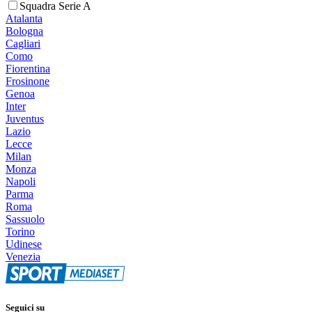
Squadra Serie A
Atalanta
Bologna
Cagliari
Como
Fiorentina
Frosinone
Genoa
Inter
Juventus
Lazio
Lecce
Milan
Monza
Napoli
Parma
Roma
Sassuolo
Torino
Udinese
Venezia
Seguici su