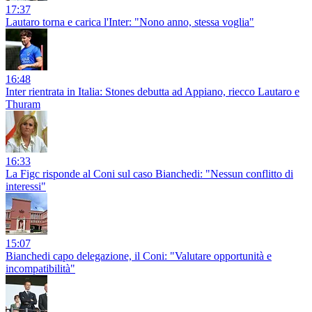
17:37
Lautaro torna e carica l'Inter: "Nono anno, stessa voglia"
16:48
Inter rientrata in Italia: Stones debutta ad Appiano, riecco Lautaro e
Thuram
16:33
La Figc risponde al Coni sul caso Bianchedi: "Nessun conflitto di
interessi"
15:07
Bianchedi capo delegazione, il Coni: "Valutare opportunità e
incompatibilità"