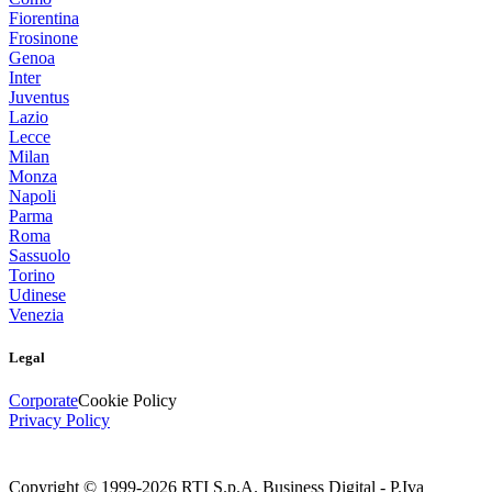
Fiorentina
Frosinone
Genoa
Inter
Juventus
Lazio
Lecce
Milan
Monza
Napoli
Parma
Roma
Sassuolo
Torino
Udinese
Venezia
Legal
Corporate
Cookie Policy
Privacy Policy
Copyright © 1999-
2026
RTI S.p.A. Business Digital - P.Iva