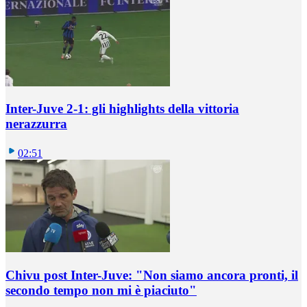
Inter-Juve 2-1: gli highlights della vittoria
nerazzurra
02:51
Chivu post Inter-Juve: "Non siamo ancora pronti, il
secondo tempo non mi è piaciuto"