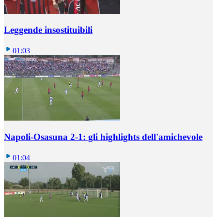
Leggende insostituibili
01:03
Napoli-Osasuna 2-1: gli highlights dell'amichevole
01:04