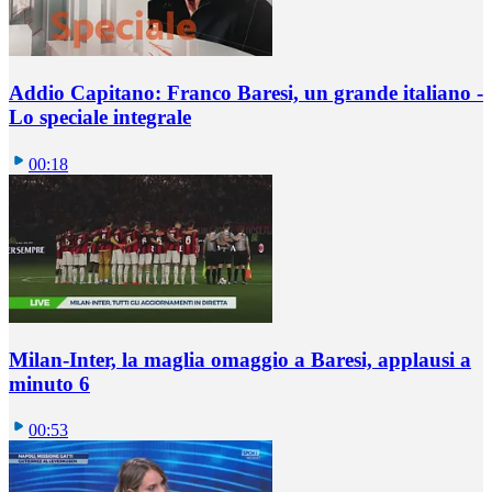
Addio Capitano: Franco Baresi, un grande italiano -
Lo speciale integrale
00:18
Milan-Inter, la maglia omaggio a Baresi, applausi a
minuto 6
00:53