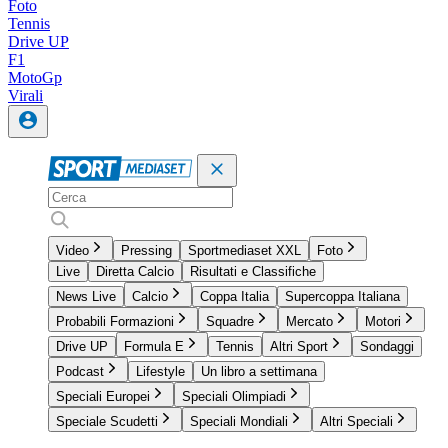
Foto
Tennis
Drive UP
F1
MotoGp
Virali
Video
Pressing
Sportmediaset XXL
Foto
Live
Diretta Calcio
Risultati e Classifiche
News Live
Calcio
Coppa Italia
Supercoppa Italiana
Probabili Formazioni
Squadre
Mercato
Motori
Drive UP
Formula E
Tennis
Altri Sport
Sondaggi
Podcast
Lifestyle
Un libro a settimana
Speciali Europei
Speciali Olimpiadi
Speciale Scudetti
Speciali Mondiali
Altri Speciali