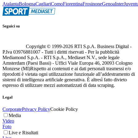
Atalanta
Bologna
Cagliari
Como
Fiorentina
Frosinone
Genoa
Inter
Juvent
Seguici su
Copyright © 1999-
2026
RTI S.p.A. Business Digital -
P.Iva 03976881007 - Tutti i diritti riservati - Per la pubblicità
Mediamond S.p.A. - RTI S.p.A., Mediaset N.V., sede legale
Amsterdam (Paesi Bassi) - Uffici Viale Europa 46, 20093 Cologno
Monzese (MI)
Rispetto ai contenuti e ai dati personali trasmessi e/o
riprodotti è vietata ogni utilizzazione funzionale all’addestramento di
sistemi di intelligenza artificiale generativa. È altresì fatto divieto
espresso di utilizzare mezzi automatizzati di data scraping.
Legal
Corporate
Privacy Policy
Cookie Policy
Media
Video
Foto
Live e Risultati