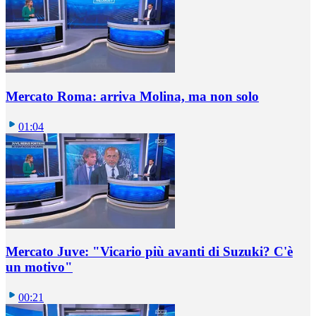
Mercato Roma: arriva Molina, ma non solo
01:04
Mercato Juve: "Vicario più avanti di Suzuki? C'è
un motivo"
00:21