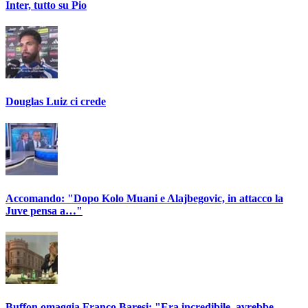
Inter, tutto su Pio
Douglas Luiz ci crede
Accomando: "Dopo Kolo Muani e Alajbegovic, in attacco la
Juve pensa a…"
Buffon omaggia Franco Baresi: "Era incredibile, avrebbe