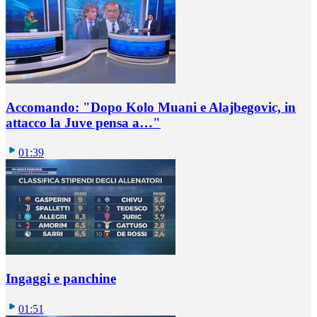
Accomando: "Dopo Kolo Muani e Alajbegovic, in
attacco la Juve pensa a…"
01:39
Ingaggi e panchine
01:51