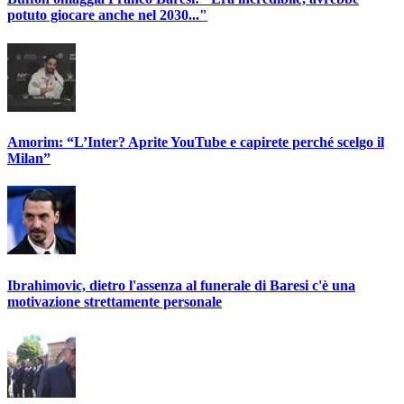
potuto giocare anche nel 2030..."
Amorim: “L’Inter? Aprite YouTube e capirete perché scelgo il
Milan”
Ibrahimovic, dietro l'assenza al funerale di Baresi c'è una
motivazione strettamente personale