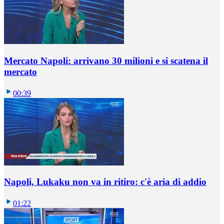
Mercato Napoli: arrivano 30 milioni e si scatena il
mercato
00:39
Napoli, Lukaku non va in ritiro: c'è aria di addio
01:22