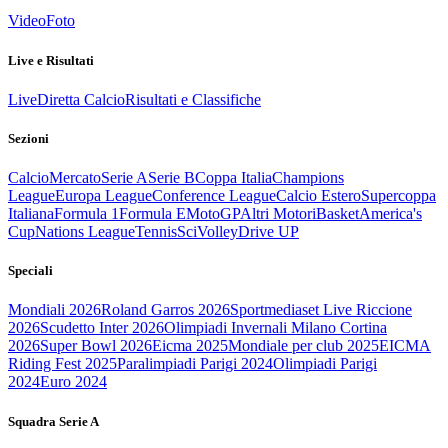
Video
Foto
Live e Risultati
Live
Diretta Calcio
Risultati e Classifiche
Sezioni
Calcio
Mercato
Serie A
Serie B
Coppa Italia
Champions
League
Europa League
Conference League
Calcio Estero
Supercoppa
Italiana
Formula 1
Formula E
MotoGP
Altri Motori
Basket
America's
Cup
Nations League
Tennis
Sci
Volley
Drive UP
Speciali
Mondiali 2026
Roland Garros 2026
Sportmediaset Live Riccione
2026
Scudetto Inter 2026
Olimpiadi Invernali Milano Cortina
2026
Super Bowl 2026
Eicma 2025
Mondiale per club 2025
EICMA
Riding Fest 2025
Paralimpiadi Parigi 2024
Olimpiadi Parigi
2024
Euro 2024
Squadra Serie A