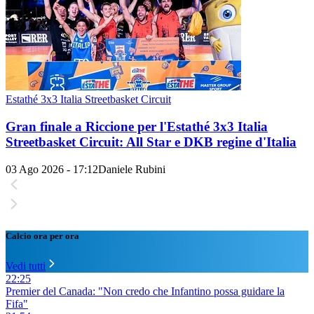
Estathé 3x3 Italia Streetbasket Circuit
Gran finale a Riccione per l'Estathé 3x3 Italia
Streetbasket Circuit: All Star e DKB regine d'Italia
03 Ago 2026 - 17:12
Daniele Rubini
Calcio ora per ora
Vedi tutti
22:25
Premier del Canada: "Non credo che Infantino possa guidare la
Fifa"