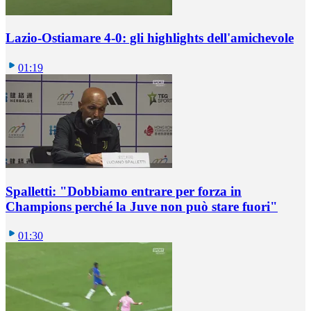
Lazio-Ostiamare 4-0: gli highlights dell'amichevole
01:19
Spalletti: "Dobbiamo entrare per forza in
Champions perché la Juve non può stare fuori"
01:30