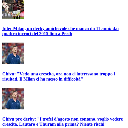
Inter-Milan, un derby amichevole che manca da 11 anni: dai
quattro incroci del 2015 fino a Perth
Chivu: "Vedo una crescita, ora non ci interessano troppo i
risultati. Il Milan ci ha messo in difficoltà"
Chivu pre derby: "I trofei d'agosto non contano, voglio vedere
crescita. Lautaro e Thuram alla prima? Niente rischi"