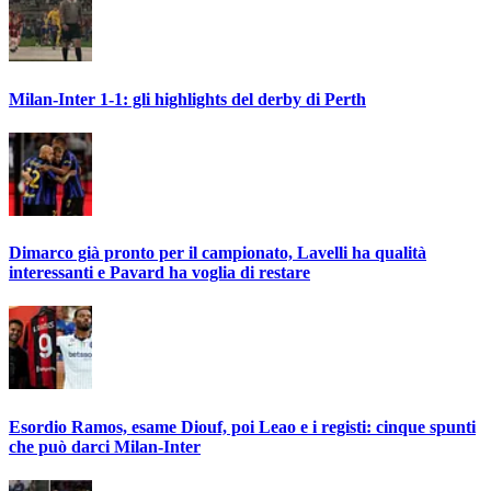
Milan-Inter 1-1: gli highlights del derby di Perth
Dimarco già pronto per il campionato, Lavelli ha qualità
interessanti e Pavard ha voglia di restare
Esordio Ramos, esame Diouf, poi Leao e i registi: cinque spunti
che può darci Milan-Inter