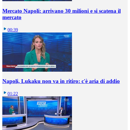
Mercato Napoli: arrivano 30 milioni e si scatena il
mercato
00:39
Napoli, Lukaku non va in ritiro: c'è aria di addio
01:22