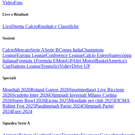
Video
Foto
Live e Risultati
Live
Diretta Calcio
Risultati e Classifiche
Sezioni
Calcio
Mercato
Serie A
Serie B
Coppa Italia
Champions
League
Europa League
Conference League
Calcio Estero
Supercoppa
Italiana
Formula 1
Formula E
MotoGP
Altri Motori
Basket
America's
Cup
Nations League
Tennis
Sci
Volley
Drive UP
Speciali
Mondiali 2026
Roland Garros 2026
Sportmediaset Live Riccione
2026
Scudetto Inter 2026
Olimpiadi Invernali Milano Cortina
2026
Super Bowl 2026
Eicma 2025
Mondiale per club 2025
EICMA
Riding Fest 2025
Paralimpiadi Parigi 2024
Olimpiadi Parigi
2024
Euro 2024
Squadra Serie A