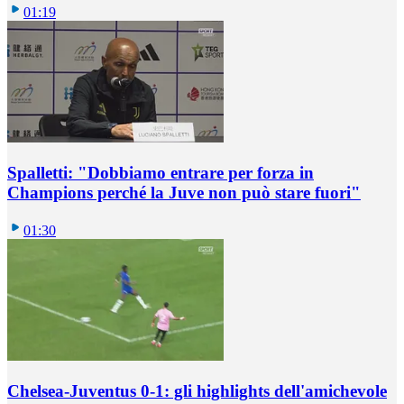
01:19
Spalletti: "Dobbiamo entrare per forza in
Champions perché la Juve non può stare fuori"
01:30
Chelsea-Juventus 0-1: gli highlights dell'amichevole