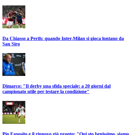
Da Chiasso a Perth: quando Inter-Milan si gioca lontano da
San Siro
Dimarco: "Il derby una sfida speciale: a 20 giorni dal
campionato utile per testare la condizione"
Pio Esposito e il rinnovo già pronto: "Qui sto benissimo, siamo