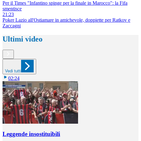
Per il Times "Infantino spinge per la finale in Marocco": la Fifa
smentisce
21:23
Poker Lazio all'Ostiamare in amichevole, doppiette per Ratkov e
Zaccagni
Ultimi video
Vedi tutti
02:24
Leggende insostituibili