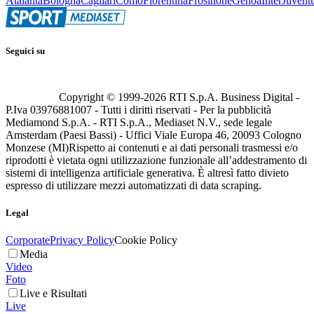
Atalanta
Bologna
Cagliari
Como
Fiorentina
Frosinone
Genoa
Inter
Juvent
Seguici su
Copyright © 1999-
2026
RTI S.p.A. Business Digital -
P.Iva 03976881007 - Tutti i diritti riservati - Per la pubblicità
Mediamond S.p.A. - RTI S.p.A., Mediaset N.V., sede legale
Amsterdam (Paesi Bassi) - Uffici Viale Europa 46, 20093 Cologno
Monzese (MI)
Rispetto ai contenuti e ai dati personali trasmessi e/o
riprodotti è vietata ogni utilizzazione funzionale all’addestramento di
sistemi di intelligenza artificiale generativa. È altresì fatto divieto
espresso di utilizzare mezzi automatizzati di data scraping.
Legal
Corporate
Privacy Policy
Cookie Policy
Media
Video
Foto
Live e Risultati
Live