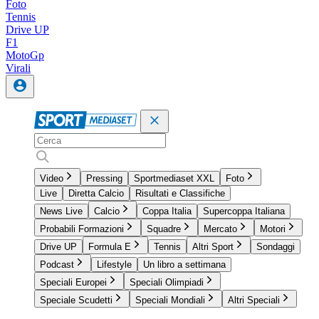
Foto
Tennis
Drive UP
F1
MotoGp
Virali
Video
Pressing
Sportmediaset XXL
Foto
Live
Diretta Calcio
Risultati e Classifiche
News Live
Calcio
Coppa Italia
Supercoppa Italiana
Probabili Formazioni
Squadre
Mercato
Motori
Drive UP
Formula E
Tennis
Altri Sport
Sondaggi
Podcast
Lifestyle
Un libro a settimana
Speciali Europei
Speciali Olimpiadi
Speciale Scudetti
Speciali Mondiali
Altri Speciali