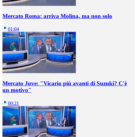
Mercato Roma: arriva Molina, ma non solo
01:04
Mercato Juve: "Vicario più avanti di Suzuki? C'è
un motivo"
00:21