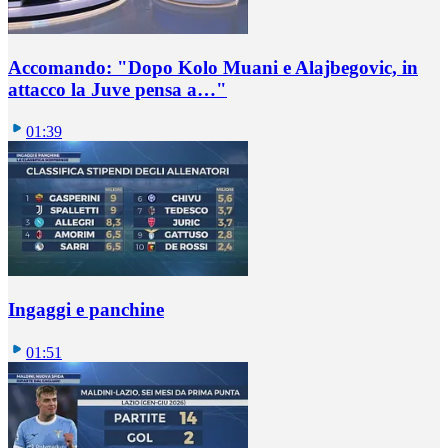
Accomando: "Dopo Kolo Muani e Alajbegovic, in
attacco la Juve pensa a…"
01:39
Ingaggi e panchine
01:51