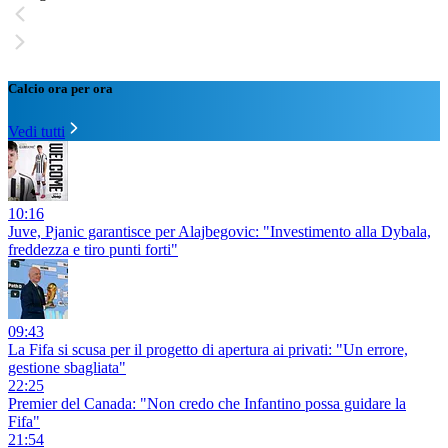
Calcio ora per ora
Vedi tutti
10:16
Juve, Pjanic garantisce per Alajbegovic: "Investimento alla Dybala,
freddezza e tiro punti forti"
09:43
La Fifa si scusa per il progetto di apertura ai privati: "Un errore,
gestione sbagliata"
22:25
Premier del Canada: "Non credo che Infantino possa guidare la
Fifa"
21:54