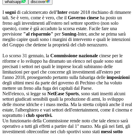
whatsapp
discover
I
sogni
di calciomercato dell
'Inter
estate 2018 rischiano di rimanere
tali. Se è vero, come è vero, che il
Governo cinese
ha posto un
freno agli investimenti all'estero nel settore sportivo (non solo
questo), come è già accaduto la scorsa estate. Facile fare una
previsione
"al risparmio"
per
Suning-
Inter, anche se prima sarà
meglio capire quali sono i margini di intervento e quali le intenzioni
del Gruppo che detiene la proprietà del club nerazzurro.
Lo scorso 31 gennaio, la
Commissione nazionale
cinese per le
riforme e lo sviluppo ha diramato un elenco nel quale sono stati
precisati i settori nei quali le imprese locali subiranno delle
limitazioni per quel che concerne gli investimenti all'estero per
l'anno 2018, proseguendo pertanto sulla falsariga delle
imposizioni
degli ultimi mesi da parte del governo di Pechino che ha voluto
mettere un freno alla fuga dei capitali dal Paese.
Nell'elenco, si legge su
NetEase Sports
, sono stati inseriti alcuni
settori giudicati sensibili quali la produzione di armi, lo sviluppo
delle risorse idriche e i mass media. Ma la stretta colpirà anche il real
estate, l'alberghiero e vari settori dell'entertainment, come il cinema e
soprattutto i
club sportivi.
Un funzionario della Commissione rende noto che tale elenco sarà
operativo a tutti gli effetti a partire dal 1° marzo. Ma già nei fatti, gli
investimenti oltreconfine nei club sportivi sono stati
messi sotto