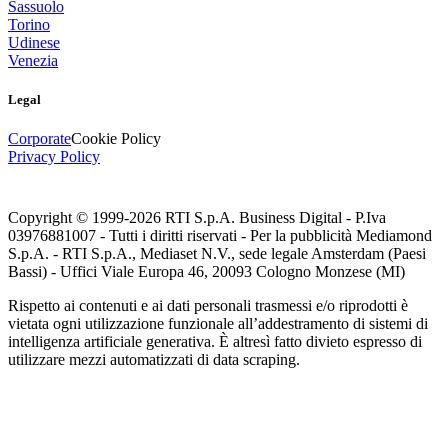
Sassuolo
Torino
Udinese
Venezia
Legal
Corporate
Cookie Policy
Privacy Policy
Copyright © 1999-
2026
RTI S.p.A. Business Digital - P.Iva
03976881007 - Tutti i diritti riservati - Per la pubblicità Mediamond
S.p.A. - RTI S.p.A., Mediaset N.V., sede legale Amsterdam (Paesi
Bassi) - Uffici Viale Europa 46, 20093 Cologno Monzese (MI)
Rispetto ai contenuti e ai dati personali trasmessi e/o riprodotti è
vietata ogni utilizzazione funzionale all’addestramento di sistemi di
intelligenza artificiale generativa. È altresì fatto divieto espresso di
utilizzare mezzi automatizzati di data scraping.