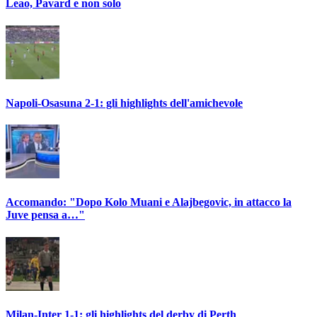
Leao, Pavard e non solo
Napoli-Osasuna 2-1: gli highlights dell'amichevole
Accomando: "Dopo Kolo Muani e Alajbegovic, in attacco la
Juve pensa a…"
Milan-Inter 1-1: gli highlights del derby di Perth