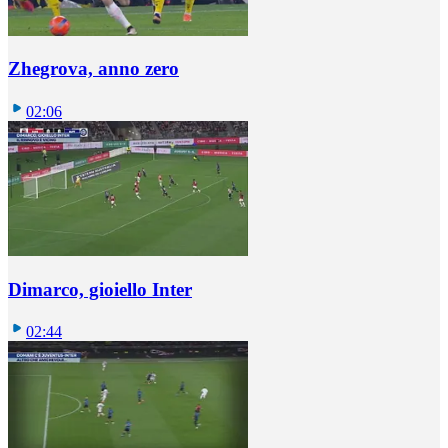
Zhegrova, anno zero
02:06
Dimarco, gioiello Inter
02:44