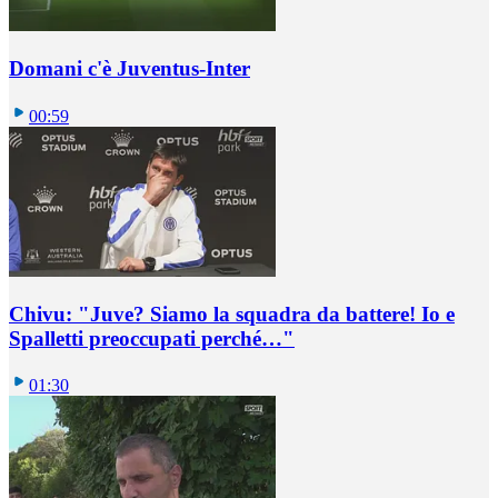
Domani c'è Juventus-Inter
00:59
Chivu: "Juve? Siamo la squadra da battere! Io e
Spalletti preoccupati perché…"
01:30