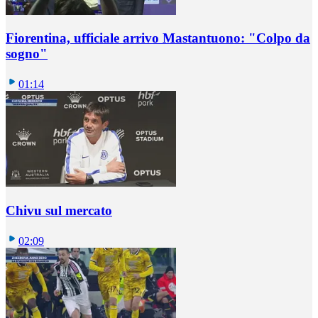
Fiorentina, ufficiale arrivo Mastantuono: "Colpo da
sogno"
01:14
Chivu sul mercato
02:09