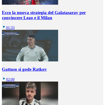
Ecco la nuova strategia del Galatasaray per
convincere Leao e il Milan
01:33
Gattuso si gode Ratkov
02:09