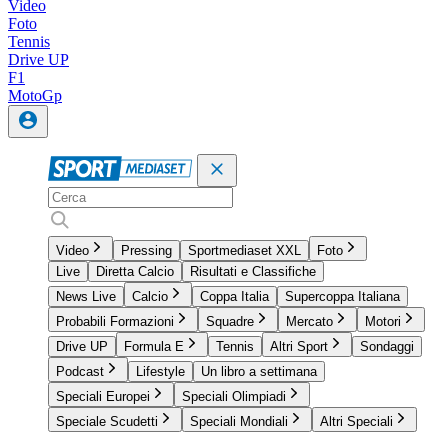
Video
Foto
Tennis
Drive UP
F1
MotoGp
Video
Pressing
Sportmediaset XXL
Foto
Live
Diretta Calcio
Risultati e Classifiche
News Live
Calcio
Coppa Italia
Supercoppa Italiana
Probabili Formazioni
Squadre
Mercato
Motori
Drive UP
Formula E
Tennis
Altri Sport
Sondaggi
Podcast
Lifestyle
Un libro a settimana
Speciali Europei
Speciali Olimpiadi
Speciale Scudetti
Speciali Mondiali
Altri Speciali