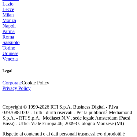
Lazio
Lecce
Milan
Monza
Napoli
Parma
Roma
Sassuolo
Torino
Udinese
Venezia
Legal
Corporate
Cookie Policy
Privacy Policy
Copyright © 1999-
2026
RTI S.p.A. Business Digital - P.Iva
03976881007 - Tutti i diritti riservati - Per la pubblicità Mediamond
S.p.A. - RTI S.p.A., Mediaset N.V., sede legale Amsterdam (Paesi
Bassi) - Uffici Viale Europa 46, 20093 Cologno Monzese (MI)
Rispetto ai contenuti e ai dati personali trasmessi e/o riprodotti è