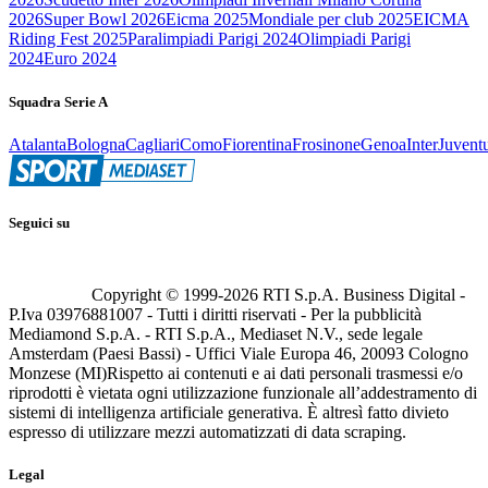
2026
Super Bowl 2026
Eicma 2025
Mondiale per club 2025
EICMA
Riding Fest 2025
Paralimpiadi Parigi 2024
Olimpiadi Parigi
2024
Euro 2024
Squadra Serie A
Atalanta
Bologna
Cagliari
Como
Fiorentina
Frosinone
Genoa
Inter
Juvent
Seguici su
Copyright © 1999-
2026
RTI S.p.A. Business Digital -
P.Iva 03976881007 - Tutti i diritti riservati - Per la pubblicità
Mediamond S.p.A. - RTI S.p.A., Mediaset N.V., sede legale
Amsterdam (Paesi Bassi) - Uffici Viale Europa 46, 20093 Cologno
Monzese (MI)
Rispetto ai contenuti e ai dati personali trasmessi e/o
riprodotti è vietata ogni utilizzazione funzionale all’addestramento di
sistemi di intelligenza artificiale generativa. È altresì fatto divieto
espresso di utilizzare mezzi automatizzati di data scraping.
Legal