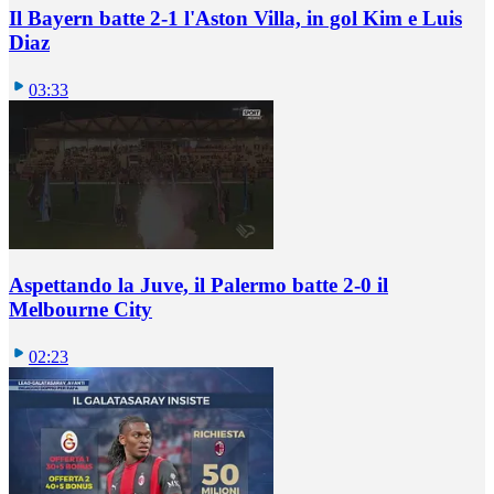
Il Bayern batte 2-1 l'Aston Villa, in gol Kim e Luis
Diaz
03:33
Aspettando la Juve, il Palermo batte 2-0 il
Melbourne City
02:23