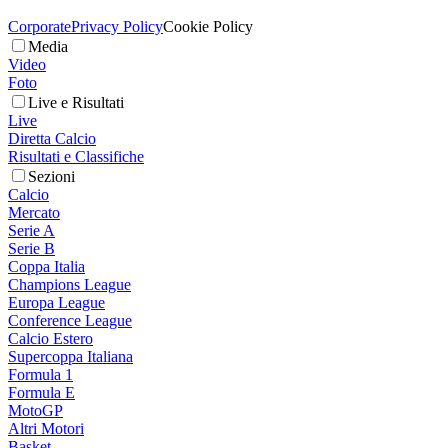
Corporate
Privacy Policy
Cookie Policy
Media
Video
Foto
Live e Risultati
Live
Diretta Calcio
Risultati e Classifiche
Sezioni
Calcio
Mercato
Serie A
Serie B
Coppa Italia
Champions League
Europa League
Conference League
Calcio Estero
Supercoppa Italiana
Formula 1
Formula E
MotoGP
Altri Motori
Basket