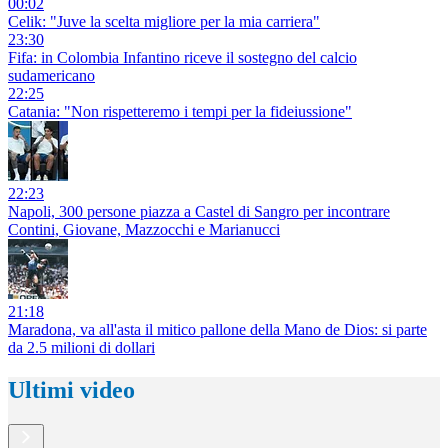
00:02
Celik: "Juve la scelta migliore per la mia carriera"
23:30
Fifa: in Colombia Infantino riceve il sostegno del calcio
sudamericano
22:25
Catania: "Non rispetteremo i tempi per la fideiussione"
22:23
Napoli, 300 persone piazza a Castel di Sangro per incontrare
Contini, Giovane, Mazzocchi e Marianucci
21:18
Maradona, va all'asta il mitico pallone della Mano de Dios: si parte
da 2.5 milioni di dollari
Ultimi video