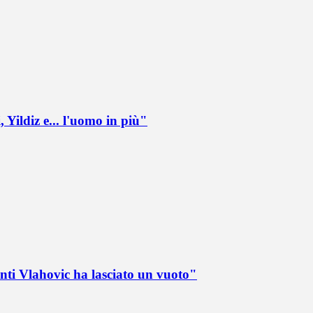
 Yildiz e... l'uomo in più"
nti Vlahovic ha lasciato un vuoto"