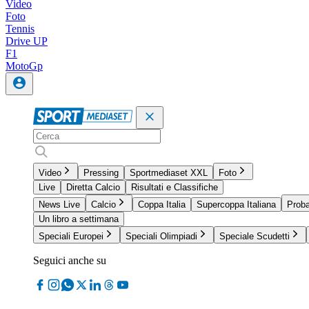
Video
Foto
Tennis
Drive UP
F1
MotoGp
Video
Pressing
Sportmediaset XXL
Foto
Live
Diretta Calcio
Risultati e Classifiche
News Live
Calcio
Coppa Italia
Supercoppa Italiana
Proba
Un libro a settimana
Speciali Europei
Speciali Olimpiadi
Speciale Scudetti
Seguici anche su