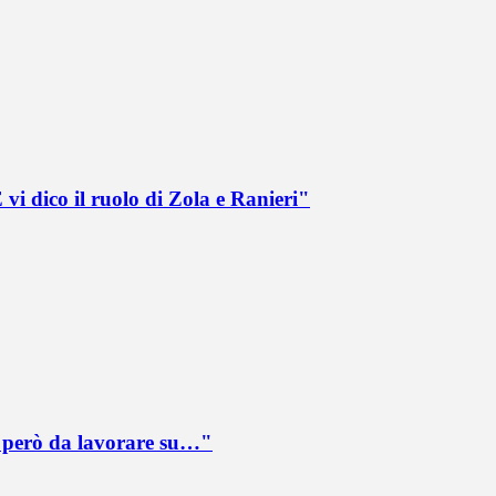
vi dico il ruolo di Zola e Ranieri"
è però da lavorare su…"