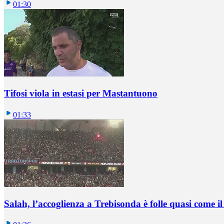
01:30
Tifosi viola in estasi per Mastantuono
01:33
Salah, l’accoglienza a Trebisonda è folle quasi come i