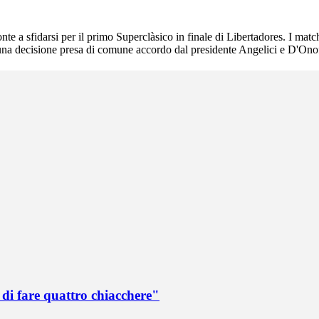
te a sfidarsi per il primo Superclàsico in finale di Libertadores. I ma
E' una decisione presa di comune accordo dal presidente Angelici e D'Ono
di fare quattro chiacchere"