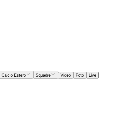
Calcio Estero
Squadre
Video
Foto
Live