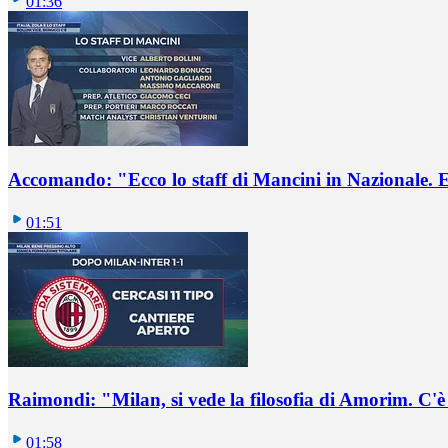
01:36
Accomando: "Ecco lo staff di Mancini in Nazionale. E 
01:51
Raimondi: "Milan, si vede la filosofia di Amorim. C'
01:58