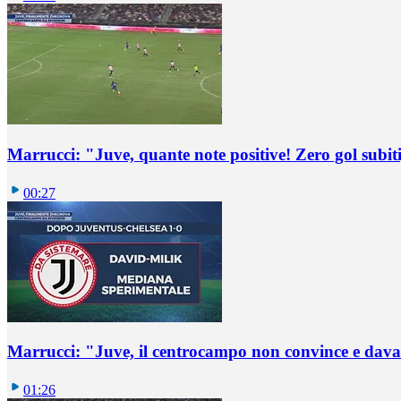
Marrucci: "Juve, quante note positive! Zero gol subiti,
00:27
Marrucci: "Juve, il centrocampo non convince e dava
01:26