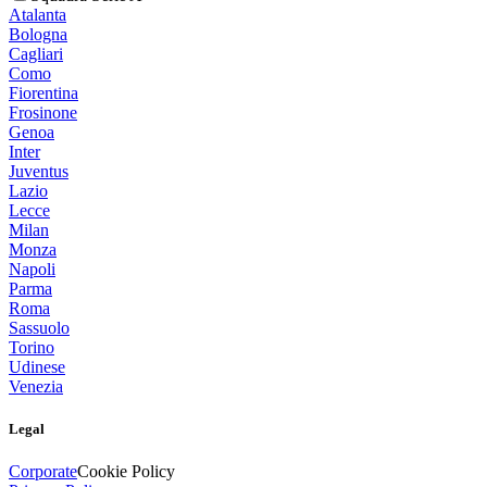
Atalanta
Bologna
Cagliari
Como
Fiorentina
Frosinone
Genoa
Inter
Juventus
Lazio
Lecce
Milan
Monza
Napoli
Parma
Roma
Sassuolo
Torino
Udinese
Venezia
Legal
Corporate
Cookie Policy