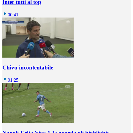
Inter tutti al top
00:41
Chivu incontentabile
01:25
Napoli-Celta Vigo 1-1: guarda gli highlights