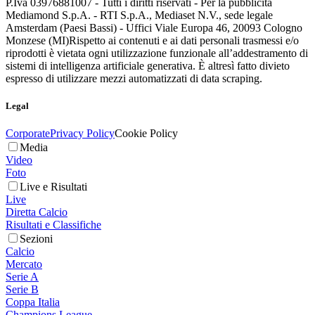
P.Iva 03976881007 - Tutti i diritti riservati - Per la pubblicità
Mediamond S.p.A. - RTI S.p.A., Mediaset N.V., sede legale
Amsterdam (Paesi Bassi) - Uffici Viale Europa 46, 20093 Cologno
Monzese (MI)
Rispetto ai contenuti e ai dati personali trasmessi e/o
riprodotti è vietata ogni utilizzazione funzionale all’addestramento di
sistemi di intelligenza artificiale generativa. È altresì fatto divieto
espresso di utilizzare mezzi automatizzati di data scraping.
Legal
Corporate
Privacy Policy
Cookie Policy
Media
Video
Foto
Live e Risultati
Live
Diretta Calcio
Risultati e Classifiche
Sezioni
Calcio
Mercato
Serie A
Serie B
Coppa Italia
Champions League