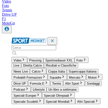
Video
Foto
Tennis
Drive UP
F1
MotoGp
Video
Pressing
Sportmediaset XXL
Foto
Live
Diretta Calcio
Risultati e Classifiche
News Live
Calcio
Coppa Italia
Supercoppa Italiana
Probabili Formazioni
Squadre
Mercato
Motori
Drive UP
Formula E
Tennis
Altri Sport
Sondaggi
Podcast
Lifestyle
Un libro a settimana
Speciali Europei
Speciali Olimpiadi
Speciale Scudetti
Speciali Mondiali
Altri Speciali