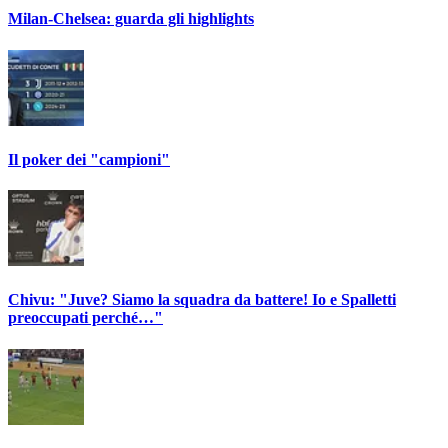
Milan-Chelsea: guarda gli highlights
Il poker dei "campioni"
Chivu: "Juve? Siamo la squadra da battere! Io e Spalletti
preoccupati perché…"