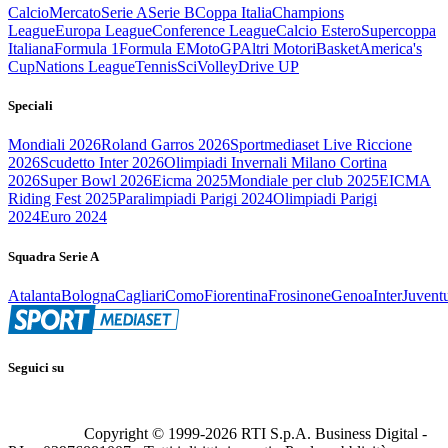
Calcio
Mercato
Serie A
Serie B
Coppa Italia
Champions
League
Europa League
Conference League
Calcio Estero
Supercoppa
Italiana
Formula 1
Formula E
MotoGP
Altri Motori
Basket
America's
Cup
Nations League
Tennis
Sci
Volley
Drive UP
Speciali
Mondiali 2026
Roland Garros 2026
Sportmediaset Live Riccione
2026
Scudetto Inter 2026
Olimpiadi Invernali Milano Cortina
2026
Super Bowl 2026
Eicma 2025
Mondiale per club 2025
EICMA
Riding Fest 2025
Paralimpiadi Parigi 2024
Olimpiadi Parigi
2024
Euro 2024
Squadra Serie A
Atalanta
Bologna
Cagliari
Como
Fiorentina
Frosinone
Genoa
Inter
Juvent
Seguici su
Copyright © 1999-
2026
RTI S.p.A. Business Digital -