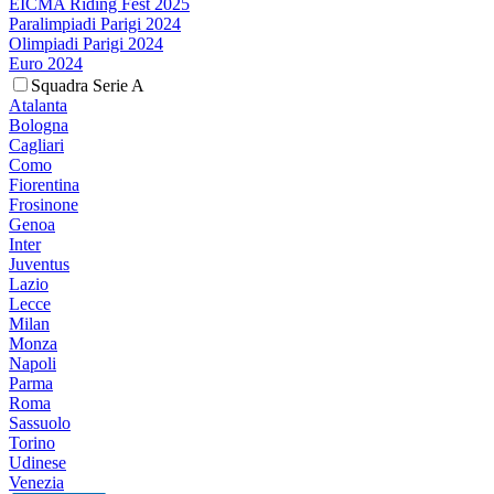
EICMA Riding Fest 2025
Paralimpiadi Parigi 2024
Olimpiadi Parigi 2024
Euro 2024
Squadra Serie A
Atalanta
Bologna
Cagliari
Como
Fiorentina
Frosinone
Genoa
Inter
Juventus
Lazio
Lecce
Milan
Monza
Napoli
Parma
Roma
Sassuolo
Torino
Udinese
Venezia