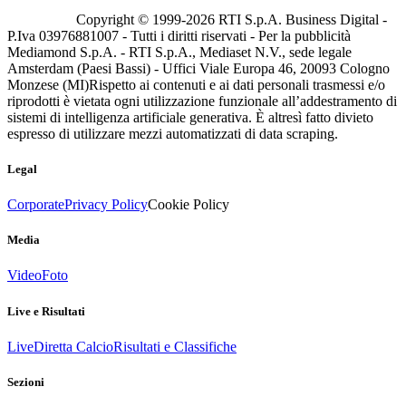
Copyright © 1999-
2026
RTI S.p.A. Business Digital -
P.Iva 03976881007 - Tutti i diritti riservati - Per la pubblicità
Mediamond S.p.A. - RTI S.p.A., Mediaset N.V., sede legale
Amsterdam (Paesi Bassi) - Uffici Viale Europa 46, 20093 Cologno
Monzese (MI)
Rispetto ai contenuti e ai dati personali trasmessi e/o
riprodotti è vietata ogni utilizzazione funzionale all’addestramento di
sistemi di intelligenza artificiale generativa. È altresì fatto divieto
espresso di utilizzare mezzi automatizzati di data scraping.
Legal
Corporate
Privacy Policy
Cookie Policy
Media
Video
Foto
Live e Risultati
Live
Diretta Calcio
Risultati e Classifiche
Sezioni