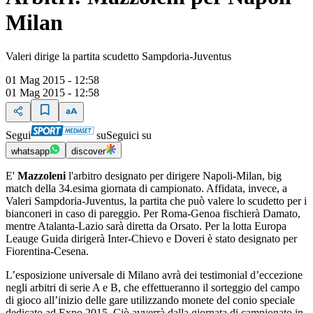
Milan
Valeri dirige la partita scudetto Sampdoria-Juventus
01 Mag 2015 - 12:58
01 Mag 2015 - 12:58
Segui
su
Seguici su
whatsapp
discover
E'
Mazzoleni
l'arbitro designato per dirigere Napoli-Milan, big
match della 34.esima giornata di campionato. Affidata, invece, a
Valeri Sampdoria-Juventus, la partita che può valere lo scudetto per i
bianconeri in caso di pareggio. Per Roma-Genoa fischierà Damato,
mentre Atalanta-Lazio sarà diretta da Orsato. Per la lotta Europa
Leauge Guida dirigerà Inter-Chievo e Doveri è stato designato per
Fiorentina-Cesena.
L’esposizione universale di Milano avrà dei testimonial d’eccezione
negli arbitri di serie A e B, che effettueranno il sorteggio del campo
di gioco all’inizio delle gare utilizzando monete del conio speciale
dedicato ad Expo 2015. Ciò avverrà dalla giornata di campionato in