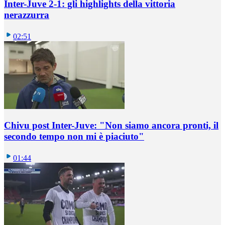
Inter-Juve 2-1: gli highlights della vittoria
nerazzurra
02:51
Chivu post Inter-Juve: "Non siamo ancora pronti, il
secondo tempo non mi è piaciuto"
01:44