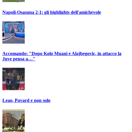
Napoli-Osasuna 2-1: gli highlights dell'amichevole
Accomando: "Dopo Kolo Muani e Alajbegovic, in attacco la
Juve pensa a…"
Leao, Pavard e non solo