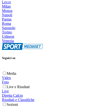
Lecce
Milan
Monza
Napoli
Parma
Roma
Sassuolo
Torino
Udinese
Venezia
Seguici su
Media
Video
Foto
Live e Risultati
Live
Diretta Calcio
Risultati e Classifiche
Sezioni