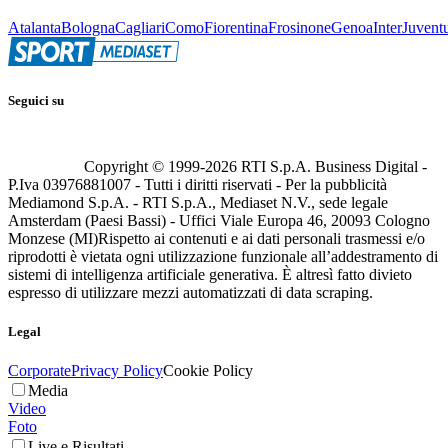
Atalanta
Bologna
Cagliari
Como
Fiorentina
Frosinone
Genoa
Inter
Juvent
Seguici su
Copyright © 1999-
2026
RTI S.p.A. Business Digital -
P.Iva 03976881007 - Tutti i diritti riservati - Per la pubblicità
Mediamond S.p.A. - RTI S.p.A., Mediaset N.V., sede legale
Amsterdam (Paesi Bassi) - Uffici Viale Europa 46, 20093 Cologno
Monzese (MI)
Rispetto ai contenuti e ai dati personali trasmessi e/o
riprodotti è vietata ogni utilizzazione funzionale all’addestramento di
sistemi di intelligenza artificiale generativa. È altresì fatto divieto
espresso di utilizzare mezzi automatizzati di data scraping.
Legal
Corporate
Privacy Policy
Cookie Policy
Media
Video
Foto
Live e Risultati