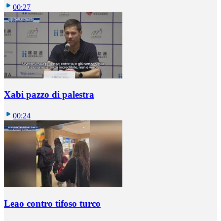
00:27
Xabi pazzo di palestra
00:24
Leao contro tifoso turco