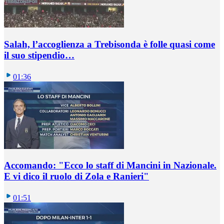
Salah, l’accoglienza a Trebisonda è folle quasi come
il suo stipendio…
01:36
Accomando: "Ecco lo staff di Mancini in Nazionale.
E vi dico il ruolo di Zola e Ranieri"
01:51