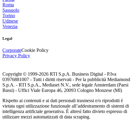
Roma
Sassuolo
Torino
Udinese
Venezia
Legal
Corporate
Cookie Policy
Privacy Policy
Copyright © 1999-
2026
RTI S.p.A. Business Digital - P.Iva
03976881007 - Tutti i diritti riservati - Per la pubblicità Mediamond
S.p.A. - RTI S.p.A., Mediaset N.V., sede legale Amsterdam (Paesi
Bassi) - Uffici Viale Europa 46, 20093 Cologno Monzese (MI)
Rispetto ai contenuti e ai dati personali trasmessi e/o riprodotti è
vietata ogni utilizzazione funzionale all’addestramento di sistemi di
intelligenza artificiale generativa. È altresì fatto divieto espresso di
utilizzare mezzi automatizzati di data scraping.