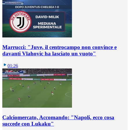
Marrucci: "Juve, il centrocampo non convince e
davanti Vlahovic ha lasciato un vuoto"
01:26
Calciomercato, Accomando: "Napoli, ecco cosa
succede con Lukaku"