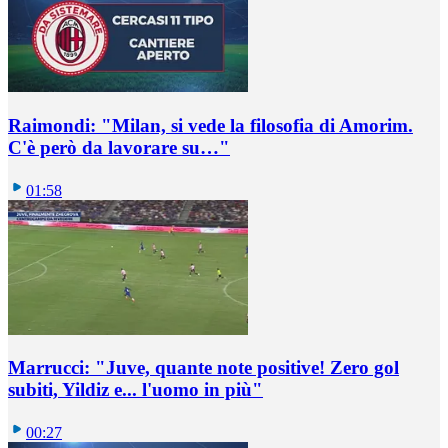
Raimondi: "Milan, si vede la filosofia di Amorim.
C'è però da lavorare su…"
01:58
Marrucci: "Juve, quante note positive! Zero gol
subiti, Yildiz e... l'uomo in più"
00:27