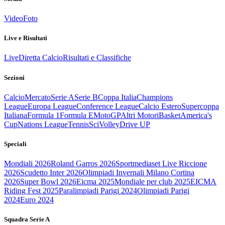
Video
Foto
Live e Risultati
Live
Diretta Calcio
Risultati e Classifiche
Sezioni
Calcio
Mercato
Serie A
Serie B
Coppa Italia
Champions
League
Europa League
Conference League
Calcio Estero
Supercoppa
Italiana
Formula 1
Formula E
MotoGP
Altri Motori
Basket
America's
Cup
Nations League
Tennis
Sci
Volley
Drive UP
Speciali
Mondiali 2026
Roland Garros 2026
Sportmediaset Live Riccione
2026
Scudetto Inter 2026
Olimpiadi Invernali Milano Cortina
2026
Super Bowl 2026
Eicma 2025
Mondiale per club 2025
EICMA
Riding Fest 2025
Paralimpiadi Parigi 2024
Olimpiadi Parigi
2024
Euro 2024
Squadra Serie A