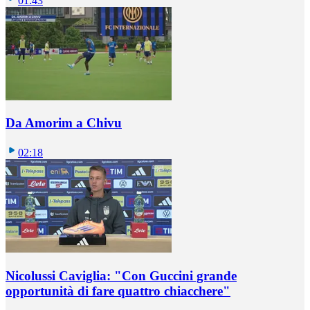
01:43
Da Amorim a Chivu
02:18
Nicolussi Caviglia: "Con Guccini grande
opportunità di fare quattro chiacchere"