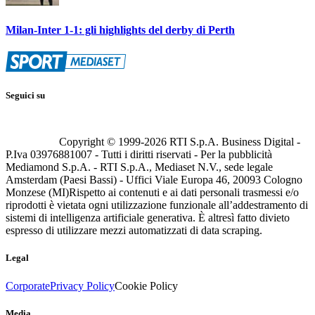
Milan-Inter 1-1: gli highlights del derby di Perth
Seguici su
Copyright © 1999-
2026
RTI S.p.A. Business Digital -
P.Iva 03976881007 - Tutti i diritti riservati - Per la pubblicità
Mediamond S.p.A. - RTI S.p.A., Mediaset N.V., sede legale
Amsterdam (Paesi Bassi) - Uffici Viale Europa 46, 20093 Cologno
Monzese (MI)
Rispetto ai contenuti e ai dati personali trasmessi e/o
riprodotti è vietata ogni utilizzazione funzionale all’addestramento di
sistemi di intelligenza artificiale generativa. È altresì fatto divieto
espresso di utilizzare mezzi automatizzati di data scraping.
Legal
Corporate
Privacy Policy
Cookie Policy
Media