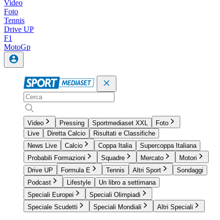
Video
Foto
Tennis
Drive UP
F1
MotoGp
Video
Pressing
Sportmediaset XXL
Foto
Live
Diretta Calcio
Risultati e Classifiche
News Live
Calcio
Coppa Italia
Supercoppa Italiana
Probabili Formazioni
Squadre
Mercato
Motori
Drive UP
Formula E
Tennis
Altri Sport
Sondaggi
Podcast
Lifestyle
Un libro a settimana
Speciali Europei
Speciali Olimpiadi
Speciale Scudetti
Speciali Mondiali
Altri Speciali