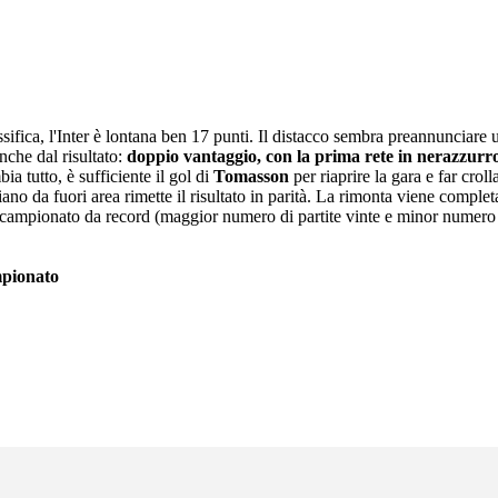
ssifica, l'Inter è lontana ben 17 punti. Il distacco sembra preannunciare u
che dal risultato:
doppio vantaggio, con la prima rete in nerazzurro 
ia tutto, è sufficiente il gol di
Tomasson
per riaprire la gara e far crol
liano da fuori area rimette il risultato in parità. La rimonta viene comple
 campionato da record (maggior numero di partite vinte e minor numero d
mpionato