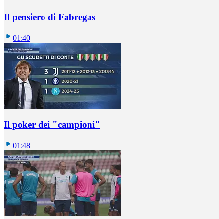
Il pensiero di Fabregas
01:40
Il poker dei "campioni"
01:48