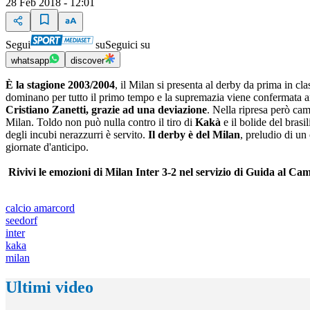
28 Feb 2018 - 12:01
Segui
su
Seguici su
whatsapp
discover
È la stagione 2003/2004
, il Milan si presenta al derby da prima in cla
dominano per tutto il primo tempo e la supremazia viene confermata an
Cristiano Zanetti, grazie ad una deviazione
. Nella ripresa però camb
Milan. Toldo non può nulla contro il tiro di
Kakà
e il bolide del brasi
degli incubi nerazzurri è servito.
Il derby è del Milan
, preludio di un
giornate d'anticipo.
Rivivi le emozioni di Milan Inter 3-2 nel servizio di Guida al Ca
calcio amarcord
seedorf
inter
kaka
milan
Ultimi video