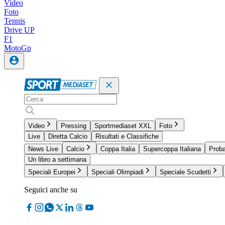
Video
Foto
Tennis
Drive UP
F1
MotoGp
Video
Pressing
Sportmediaset XXL
Foto
Live
Diretta Calcio
Risultati e Classifiche
News Live
Calcio
Coppa Italia
Supercoppa Italiana
Proba
Un libro a settimana
Speciali Europei
Speciali Olimpiadi
Speciale Scudetti
Seguici anche su