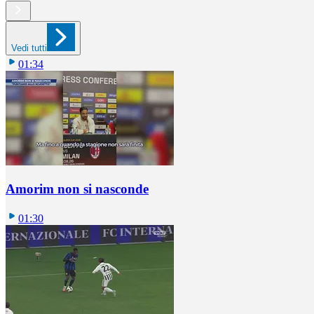
Vedi tutti
01:34
Amorim non si nasconde
01:30