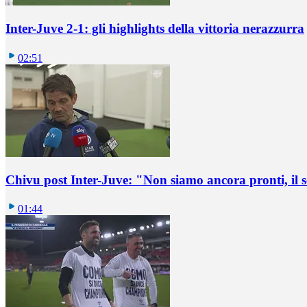
Inter-Juve 2-1: gli highlights della vittoria nerazzurra
02:51
Chivu post Inter-Juve: "Non siamo ancora pronti, il
01:44