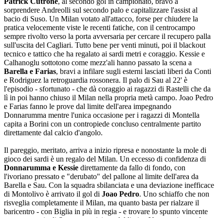
Patrick Cutrone
, al secondo gol in campionato, bravo a
sorprendere Andreolli sul secondo palo e capitalizzare l'assist al
bacio di Suso. Un Milan votato all'attacco, forse per chiudere la
pratica velocemente viste le recenti fatiche, con il centrocampo
sempre rivolto verso la porta avversaria per cercare il recupero palla
sull'uscita del Cagliari. Tutto bene per venti minuti, poi il blackout
tecnico e tattico che ha regalato ai sardi metri e coraggio. Kessie e
Calhanoglu sottotono come mezz'ali hanno passato la scena a
Barella e Farias
, bravi a infilare sugli esterni lasciati liberi da Conti
e Rodriguez la retroguardia rossonera. Il palo di Sau al 22' è
l'episodio - sfortunato - che dà coraggio ai ragazzi di Rastelli che da
lì in poi hanno chiuso il Milan nella propria metà campo. Joao Pedro
e Farias fanno le prove dal limite dell'area impegnando
Donnarumma mentre l'unica occasione per i ragazzi di Montella
capita a Borini con un contropiede concluso centralmente partito
direttamente dal calcio d'angolo.
Il pareggio, meritato, arriva a inizio ripresa e nonostante la mole di
gioco dei sardi è un regalo del Milan. Un eccesso di confidenza di
Donnarumma e Kessie
direttamente da fallo di fondo, con
l'ivoriano pressato e "derubato" del pallone al limite dell'area da
Barella e Sau. Con la squadra sbilanciata e una deviazione inefficace
di Montolivo è arrivato il gol di
Joao Pedro
. Uno schiaffo che non
risveglia completamente il Milan, ma quanto basta per rialzare il
baricentro - con Biglia in più in regia - e trovare lo spunto vincente