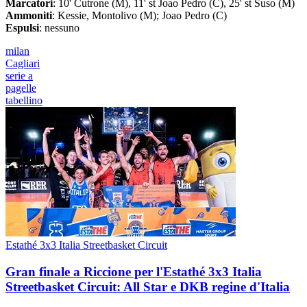
Marcatori
: 10' Cutrone (M), 11' st Joao Pedro (C), 25' st Suso (M)
Ammoniti
: Kessie, Montolivo (M); Joao Pedro (C)
Espulsi
: nessuno
milan
Cagliari
serie a
pagelle
tabellino
Estathé 3x3 Italia Streetbasket Circuit
Gran finale a Riccione per l'Estathé 3x3 Italia
Streetbasket Circuit: All Star e DKB regine d'Italia