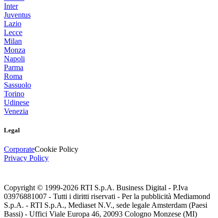
Inter
Juventus
Lazio
Lecce
Milan
Monza
Napoli
Parma
Roma
Sassuolo
Torino
Udinese
Venezia
Legal
Corporate
Cookie Policy
Privacy Policy
Copyright © 1999-
2026
RTI S.p.A. Business Digital - P.Iva
03976881007 - Tutti i diritti riservati - Per la pubblicità Mediamond
S.p.A. - RTI S.p.A., Mediaset N.V., sede legale Amsterdam (Paesi
Bassi) - Uffici Viale Europa 46, 20093 Cologno Monzese (MI)