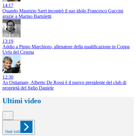
14:17
Quando Maurizio Sarri incontrò il suo idolo Francesco Guccini
grazie a Marino Bartoletti
13:19
Addio a Pippo Marchioro, allenatore della qualificazione in Coppa
Uefa del Cesena
12:30
As Ostiamare, Alberto De Rossi è il nuovo presidente del club di
proprietà del figlio Daniele
Ultimi video
Vedi tutti