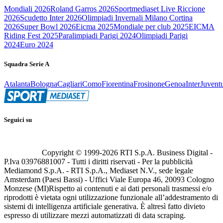
Mondiali 2026
Roland Garros 2026
Sportmediaset Live Riccione
2026
Scudetto Inter 2026
Olimpiadi Invernali Milano Cortina
2026
Super Bowl 2026
Eicma 2025
Mondiale per club 2025
EICMA
Riding Fest 2025
Paralimpiadi Parigi 2024
Olimpiadi Parigi
2024
Euro 2024
Squadra Serie A
Atalanta
Bologna
Cagliari
Como
Fiorentina
Frosinone
Genoa
Inter
Juvent
Seguici su
Copyright © 1999-
2026
RTI S.p.A. Business Digital -
P.Iva 03976881007 - Tutti i diritti riservati - Per la pubblicità
Mediamond S.p.A. - RTI S.p.A., Mediaset N.V., sede legale
Amsterdam (Paesi Bassi) - Uffici Viale Europa 46, 20093 Cologno
Monzese (MI)
Rispetto ai contenuti e ai dati personali trasmessi e/o
riprodotti è vietata ogni utilizzazione funzionale all’addestramento di
sistemi di intelligenza artificiale generativa. È altresì fatto divieto
espresso di utilizzare mezzi automatizzati di data scraping.