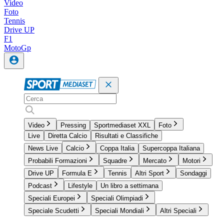
Video
Foto
Tennis
Drive UP
F1
MotoGp
Video
Pressing
Sportmediaset XXL
Foto
Live
Diretta Calcio
Risultati e Classifiche
News Live
Calcio
Coppa Italia
Supercoppa Italiana
Probabili Formazioni
Squadre
Mercato
Motori
Drive UP
Formula E
Tennis
Altri Sport
Sondaggi
Podcast
Lifestyle
Un libro a settimana
Speciali Europei
Speciali Olimpiadi
Speciale Scudetti
Speciali Mondiali
Altri Speciali