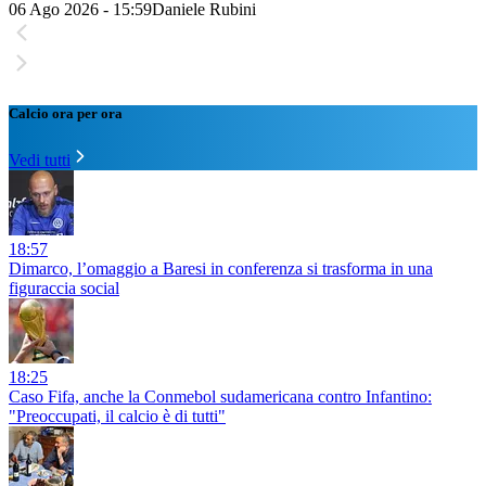
06 Ago 2026 - 15:59
Daniele Rubini
Calcio ora per ora
Vedi tutti
18:57
Dimarco, l’omaggio a Baresi in conferenza si trasforma in una
figuraccia social
18:25
Caso Fifa, anche la Conmebol sudamericana contro Infantino:
"Preoccupati, il calcio è di tutti"