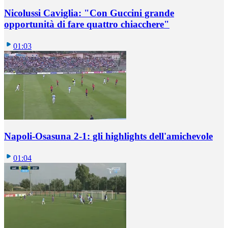
Nicolussi Caviglia: "Con Guccini grande
opportunità di fare quattro chiacchere"
01:03
Napoli-Osasuna 2-1: gli highlights dell'amichevole
01:04