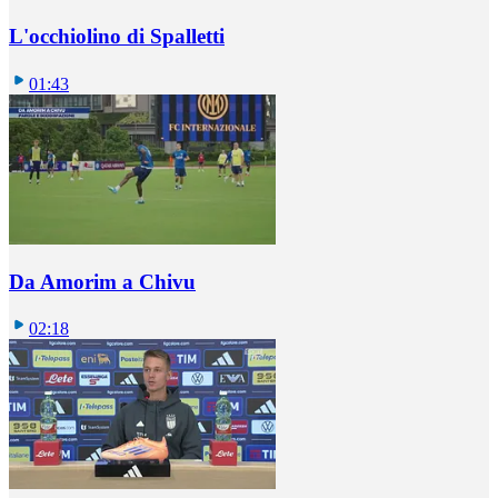
L'occhiolino di Spalletti
01:43
Da Amorim a Chivu
02:18