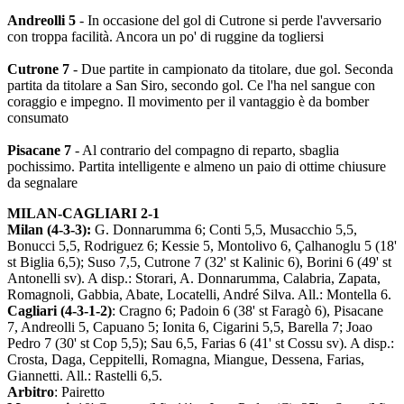
Andreolli 5
- In occasione del gol di Cutrone si perde l'avversario
con troppa facilità. Ancora un po' di ruggine da togliersi
Cutrone 7
- Due partite in campionato da titolare, due gol. Seconda
partita da titolare a San Siro, secondo gol. Ce l'ha nel sangue con
coraggio e impegno. Il movimento per il vantaggio è da bomber
consumato
Pisacane 7
- Al contrario del compagno di reparto, sbaglia
pochissimo. Partita intelligente e almeno un paio di ottime chiusure
da segnalare
MILAN-CAGLIARI 2-1
Milan (4-3-3):
G. Donnarumma 6; Conti 5,5, Musacchio 5,5,
Bonucci 5,5, Rodriguez 6; Kessie 5, Montolivo 6, Çalhanoglu 5 (18'
st Biglia 6,5); Suso 7,5, Cutrone 7 (32' st Kalinic 6), Borini 6 (49' st
Antonelli sv). A disp.: Storari, A. Donnarumma, Calabria, Zapata,
Romagnoli, Gabbia, Abate, Locatelli, André Silva. All.: Montella 6.
Cagliari (4-3-1-2)
: Cragno 6; Padoin 6 (38' st Faragò 6), Pisacane
7, Andreolli 5, Capuano 5; Ionita 6, Cigarini 5,5, Barella 7; Joao
Pedro 7 (30' st Cop 5,5); Sau 6,5, Farias 6 (41' st Cossu sv). A disp.:
Crosta, Daga, Ceppitelli, Romagna, Miangue, Dessena, Farias,
Giannetti. All.: Rastelli 6,5.
Arbitro
: Pairetto