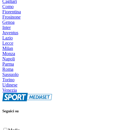
Cagliari
Como
Fiorentina
Frosinone
Genoa
Inter
Juventus
Lazio
Lecce
Milan
Monza
Napoli
Parma
Roma
Sassuolo
Torino
Udinese
Venezia
Seguici su