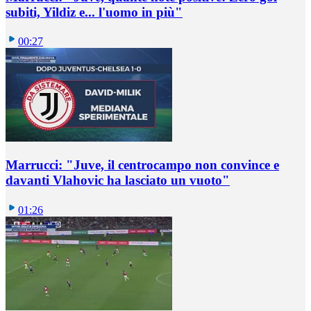
subiti, Yildiz e... l'uomo in più"
00:27
Marrucci: "Juve, il centrocampo non convince e
davanti Vlahovic ha lasciato un vuoto"
01:26