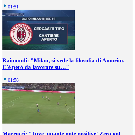
01:51
Raimondi: "Milan, si vede la filosofia di Amorim.
C'è però da lavorare su…"
01:58
Marrucci: "Juve, quante note positive! Zero gol