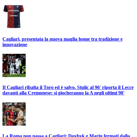
Cagliari, presentata la nuova maglia home tra tradizione e
innovazione
Il Cagliari ribalta il Toro ed è salvo. Stulic al 96' riporta il Lecce
davanti alla Cremonese: si giocheranno la A negli ultimi 90'
La Roma non passa a Cagliari: Dovbyk e Marin fermati dalla