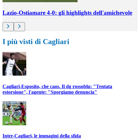
Lazio-Ostiamare 4-0: gli highlights dell'amichevole
I più visti di Cagliari
Cagliari-Esposito, che caos. Il dg rossoblu: "Tentata
estorsione", l'agente: "Sporgiamo denuncia"
Inter-Cagliari, le immagini della sfida