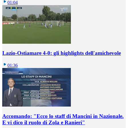
01:04
Lazio-Ostiamare 4-0: gli highlights dell'amichevole
01:36
Accomando: "Ecco lo staff di Mancini in Nazionale.
E vi dico il ruolo di Zola e Ranieri"