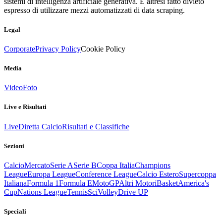
sistemi di intelligenza artificiale generativa. È altresì fatto divieto
espresso di utilizzare mezzi automatizzati di data scraping.
Legal
Corporate
Privacy Policy
Cookie Policy
Media
Video
Foto
Live e Risultati
Live
Diretta Calcio
Risultati e Classifiche
Sezioni
Calcio
Mercato
Serie A
Serie B
Coppa Italia
Champions
League
Europa League
Conference League
Calcio Estero
Supercoppa
Italiana
Formula 1
Formula E
MotoGP
Altri Motori
Basket
America's
Cup
Nations League
Tennis
Sci
Volley
Drive UP
Speciali