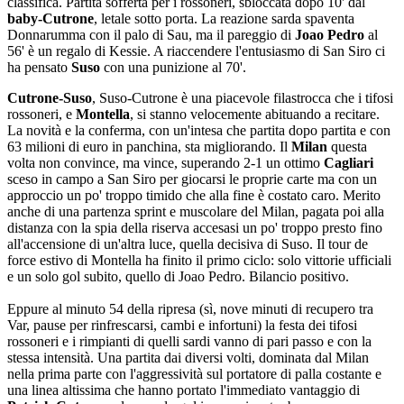
classifica. Partita sofferta per i rossoneri, sbloccata dopo 10' dal
baby-Cutrone
, letale sotto porta. La reazione sarda spaventa
Donnarumma con il palo di Sau, ma il pareggio di
Joao Pedro
al
56' è un regalo di Kessie. A riaccendere l'entusiasmo di San Siro ci
ha pensato
Suso
con una punizione al 70'.
Cutrone-Suso
, Suso-Cutrone è una piacevole filastrocca che i tifosi
rossoneri, e
Montella
, si stanno velocemente abituando a recitare.
La novità e la conferma, con un'intesa che partita dopo partita e con
63 milioni di euro in panchina, sta migliorando. Il
Milan
questa
volta non convince, ma vince, superando 2-1 un ottimo
Cagliari
sceso in campo a San Siro per giocarsi le proprie carte ma con un
approccio un po' troppo timido che alla fine è costato caro. Merito
anche di una partenza sprint e muscolare del Milan, pagata poi alla
distanza con la spia della riserva accesasi un po' troppo presto fino
all'accensione di un'altra luce, quella decisiva di Suso. Il tour de
force estivo di Montella ha finito il primo ciclo: solo vittorie ufficiali
e un solo gol subito, quello di Joao Pedro. Bilancio positivo.
Eppure al minuto 54 della ripresa (sì, nove minuti di recupero tra
Var, pause per rinfrescarsi, cambi e infortuni) la festa dei tifosi
rossoneri e i rimpianti di quelli sardi vanno di pari passo e con la
stessa intensità. Una partita dai diversi volti, dominata dal Milan
nella prima parte con l'aggressività sul portatore di palla costante e
una linea altissima che hanno portato l'immediato vantaggio di