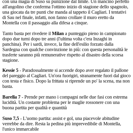
con una magia di Suso su punizione dal limite. Un mancino perfetto
all'angolino che conferma l'ottimo inizio di stagione dello spagnolo,
una giocata da tre punti che manda al tappeto il Cagliari. I tentativi
di Sau nel finale, infatti, non fanno crollare il muro eretto da
Montella con il passaggio alla difesa a cinque.
Tanto basta per rivedere il
Milan
a punteggio pieno in campionato
dopo due turni dopo tre anni (l'ultima volta c'era Inzaghi in
panchina). Per i sardi, invece, la fine dell'esilio forzato dalla
Sardegna con qualche convinzione in più: con questa personalità le
trasferte saranno più remunerative rispetto al disastro della scorsa
stagione.
Kessie 5
- Paradossalmente si accende dopo aver regalato il pallone
del pareggio al Cagliari. Un'ora fuorigiri, stranamente fuori dal gioco
con testa e fisico. Dopo la frittata si riprende un po' la scena, ma non
basta.
Barella 7
- Prende per mano i compagni nelle due fasi con estrema
lucidità. Un costante problema per le maglie rossonere con una
buona partita per qualità e quantità
Suso 7,5
- L'uomo partita: assist e gol, una piacevole abitudine
verrebbe da dire. Resta la pedina più imprevedibile di Montella,
l'unico immarcabile