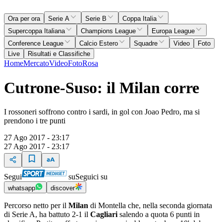
Ora per ora
Serie A
Serie B
Coppa Italia
Supercoppa Italiana
Champions League
Europa League
Conference League
Calcio Estero
Squadre
Video
Foto
Live
Risultati e Classifiche
Home
Mercato
Video
Foto
Rosa
Cutrone-Suso: il Milan corre
I rossoneri soffrono contro i sardi, in gol con Joao Pedro, ma si
prendono i tre punti
27 Ago 2017 - 23:17
27 Ago 2017 - 23:17
Segui
su
Seguici su
whatsapp
discover
Percorso netto per il
Milan
di Montella che, nella seconda giornata
di Serie A, ha battuto 2-1 il
Cagliari
salendo a quota 6 punti in