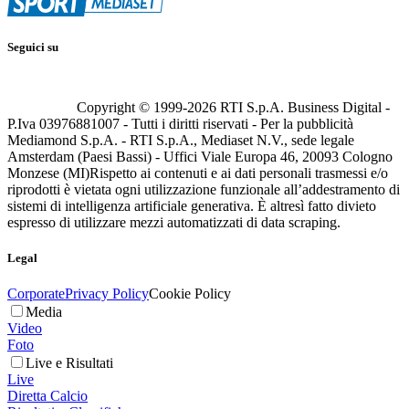
Seguici su
Copyright © 1999-
2026
RTI S.p.A. Business Digital -
P.Iva 03976881007 - Tutti i diritti riservati - Per la pubblicità
Mediamond S.p.A. - RTI S.p.A., Mediaset N.V., sede legale
Amsterdam (Paesi Bassi) - Uffici Viale Europa 46, 20093 Cologno
Monzese (MI)
Rispetto ai contenuti e ai dati personali trasmessi e/o
riprodotti è vietata ogni utilizzazione funzionale all’addestramento di
sistemi di intelligenza artificiale generativa. È altresì fatto divieto
espresso di utilizzare mezzi automatizzati di data scraping.
Legal
Corporate
Privacy Policy
Cookie Policy
Media
Video
Foto
Live e Risultati
Live
Diretta Calcio