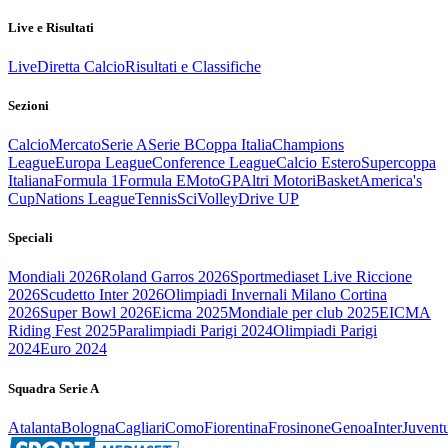
Live e Risultati
Live
Diretta Calcio
Risultati e Classifiche
Sezioni
Calcio
Mercato
Serie A
Serie B
Coppa Italia
Champions
League
Europa League
Conference League
Calcio Estero
Supercoppa
Italiana
Formula 1
Formula E
MotoGP
Altri Motori
Basket
America's
Cup
Nations League
Tennis
Sci
Volley
Drive UP
Speciali
Mondiali 2026
Roland Garros 2026
Sportmediaset Live Riccione
2026
Scudetto Inter 2026
Olimpiadi Invernali Milano Cortina
2026
Super Bowl 2026
Eicma 2025
Mondiale per club 2025
EICMA
Riding Fest 2025
Paralimpiadi Parigi 2024
Olimpiadi Parigi
2024
Euro 2024
Squadra Serie A
Atalanta
Bologna
Cagliari
Como
Fiorentina
Frosinone
Genoa
Inter
Juvent