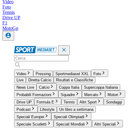
Video
Foto
Tennis
Drive UP
F1
MotoGp
Video
Pressing
Sportmediaset XXL
Foto
Live
Diretta Calcio
Risultati e Classifiche
News Live
Calcio
Coppa Italia
Supercoppa Italiana
Probabili Formazioni
Squadre
Mercato
Motori
Drive UP
Formula E
Tennis
Altri Sport
Sondaggi
Podcast
Lifestyle
Un libro a settimana
Speciali Europei
Speciali Olimpiadi
Speciale Scudetti
Speciali Mondiali
Altri Speciali