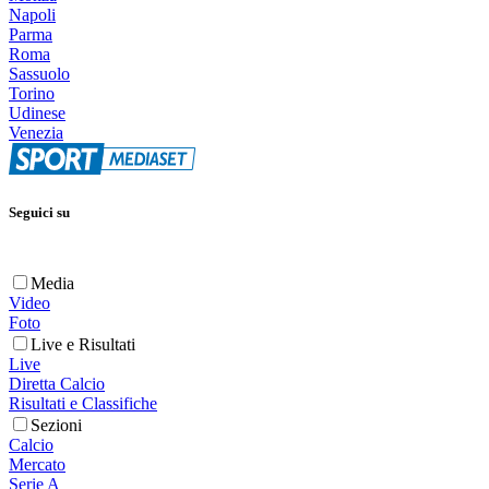
Napoli
Parma
Roma
Sassuolo
Torino
Udinese
Venezia
Seguici su
Media
Video
Foto
Live e Risultati
Live
Diretta Calcio
Risultati e Classifiche
Sezioni
Calcio
Mercato
Serie A