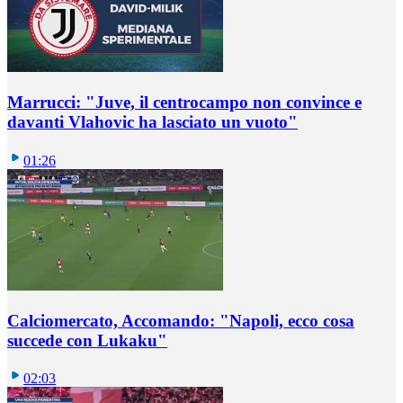
Marrucci: "Juve, il centrocampo non convince e
davanti Vlahovic ha lasciato un vuoto"
01:26
Calciomercato, Accomando: "Napoli, ecco cosa
succede con Lukaku"
02:03