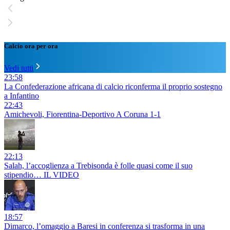
Calcio ora per ora
Vedi tutti
23:58
La Confederazione africana di calcio riconferma il proprio sostegno
a Infantino
22:43
Amichevoli, Fiorentina-Deportivo A Coruna 1-1
22:13
Salah, l’accoglienza a Trebisonda è folle quasi come il suo
stipendio… IL VIDEO
18:57
Dimarco, l’omaggio a Baresi in conferenza si trasforma in una