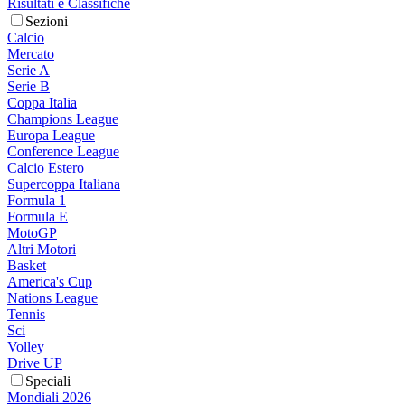
Risultati e Classifiche
Sezioni
Calcio
Mercato
Serie A
Serie B
Coppa Italia
Champions League
Europa League
Conference League
Calcio Estero
Supercoppa Italiana
Formula 1
Formula E
MotoGP
Altri Motori
Basket
America's Cup
Nations League
Tennis
Sci
Volley
Drive UP
Speciali
Mondiali 2026