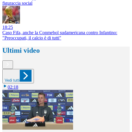
figuraccia social
18:25
Caso Fifa, anche la Conmebol sudamericana contro Infantino:
"Preoccupati, il calcio è di tutti"
Ultimi video
Vedi tutti
02:18