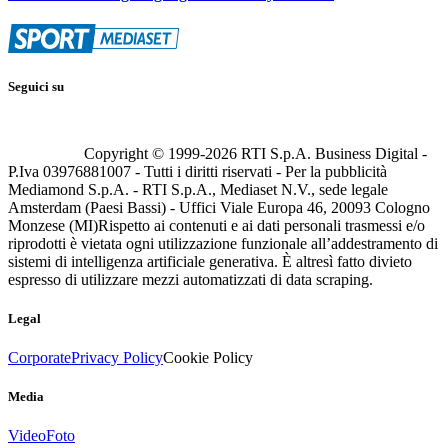
Seguici su
Copyright © 1999-
2026
RTI S.p.A. Business Digital -
P.Iva 03976881007 - Tutti i diritti riservati - Per la pubblicità
Mediamond S.p.A. - RTI S.p.A., Mediaset N.V., sede legale
Amsterdam (Paesi Bassi) - Uffici Viale Europa 46, 20093 Cologno
Monzese (MI)
Rispetto ai contenuti e ai dati personali trasmessi e/o
riprodotti è vietata ogni utilizzazione funzionale all’addestramento di
sistemi di intelligenza artificiale generativa. È altresì fatto divieto
espresso di utilizzare mezzi automatizzati di data scraping.
Legal
Corporate
Privacy Policy
Cookie Policy
Media
Video
Foto