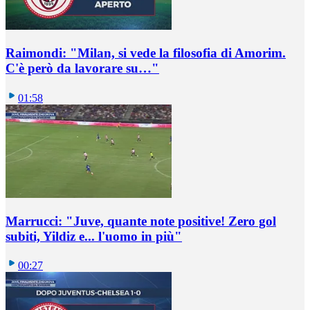
Raimondi: "Milan, si vede la filosofia di Amorim.
C'è però da lavorare su…"
01:58
Marrucci: "Juve, quante note positive! Zero gol
subiti, Yildiz e... l'uomo in più"
00:27