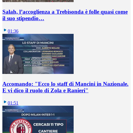
Salah, l’accoglienza a Trebisonda è folle quasi come
il suo stipendio…
01:36
Accomando: "Ecco lo staff di Mancini in Nazionale.
E vi dico il ruolo di Zola e Ranieri"
01:51