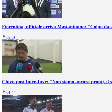
Fiorentina, ufficiale arrivo Mastantuono: "Colpo da
02:51
Chivu post Inter-Juve: "Non siamo ancora pronti, il
01:44