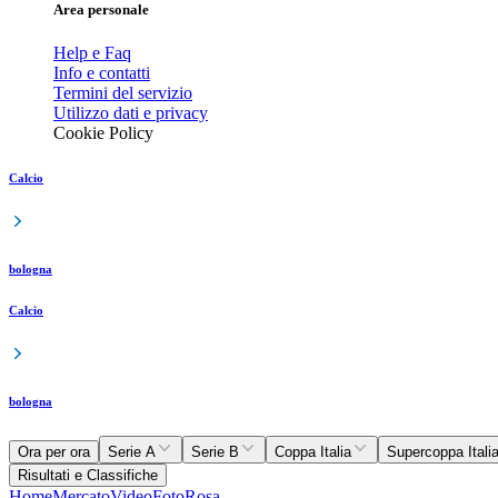
Area personale
Help e Faq
Info e contatti
Termini del servizio
Utilizzo dati e privacy
Cookie Policy
Calcio
bologna
Calcio
bologna
Ora per ora
Serie A
Serie B
Coppa Italia
Supercoppa Itali
Risultati e Classifiche
Home
Mercato
Video
Foto
Rosa