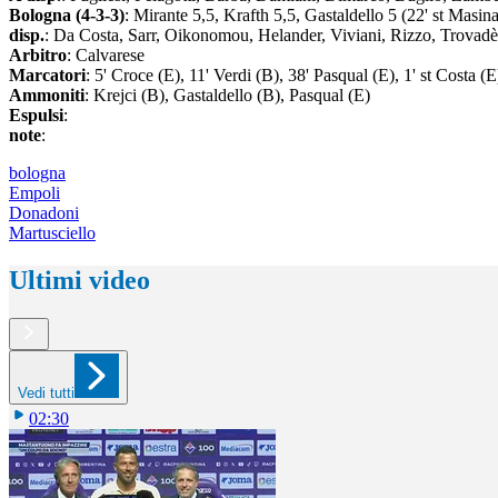
Bologna (4-3-3)
: Mirante 5,5, Krafth 5,5, Gastaldello 5 (22' st Masi
disp.
: Da Costa, Sarr, Oikonomou, Helander, Viviani, Rizzo, Trovad
Arbitro
: Calvarese
Marcatori
: 5' Croce (E), 11' Verdi (B), 38' Pasqual (E), 1' st Costa (
Ammoniti
: Krejci (B), Gastaldello (B), Pasqual (E)
Espulsi
:
note
:
bologna
Empoli
Donadoni
Martusciello
Ultimi video
Vedi tutti
02:30