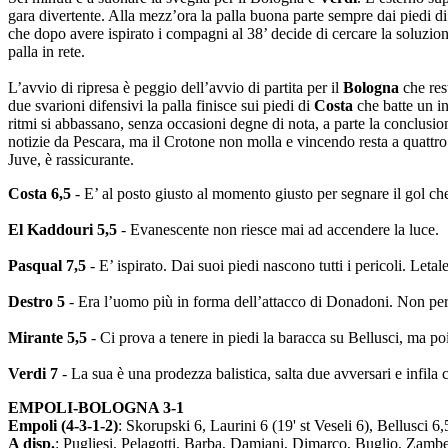
gara divertente. Alla mezz’ora la palla buona parte sempre dai piedi di
che dopo avere ispirato i compagni al 38’ decide di cercare la soluzione
palla in rete.
L’avvio di ripresa è peggio dell’avvio di partita per il
Bologna
che rest
due svarioni difensivi la palla finisce sui piedi di
Costa
che batte un in
ritmi si abbassano, senza occasioni degne di nota, a parte la conclusion
notizie da Pescara, ma il Crotone non molla e vincendo resta a quattro 
Juve, è rassicurante.
Costa 6,5
- E’ al posto giusto al momento giusto per segnare il gol che
El Kaddouri 5,5
- Evanescente non riesce mai ad accendere la luce.
Pasqual 7,5
- E’ ispirato. Dai suoi piedi nascono tutti i pericoli. Leta
Destro 5
- Era l’uomo più in forma dell’attacco di Donadoni. Non pe
Mirante 5,5
- Ci prova a tenere in piedi la baracca su Bellusci, ma po
Verdi 7
- La sua è una prodezza balistica, salta due avversari e infila 
EMPOLI-BOLOGNA 3-1
Empoli (4-3-1-2)
: Skorupski 6, Laurini 6 (19' st Veseli 6), Bellusci 
A disp.
: Pugliesi, Pelagotti, Barba, Damiani, Dimarco, Buglio, Zambel