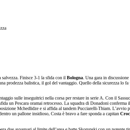
ezza
 salvezza. Finisce 3-1 la sfida con il
Bologna
. Una gara in discussione s
una prodezza balistica, il gol del vantaggio. Quello della sicurezza lo f
taggio sulle inseguitrici nella corsa per restare in serie A. Con il Sassuol
sfida un Pescara oramai retrocesso. La squadra di Donadoni conferma il t
sizione Mchedlidze e si affida al tandem Pucciarelli-Thiam. L’avvio per
dentro un pallone insidioso, Costa è bravo a fare sponda a capitan
Croc
era due avversari al limite dell’area e batte Skorupski con un potente tir