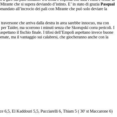
Mirante che si supera deviando d’istinto. E’ in stato di grazia
Pasqual
ecomandato all’incrocio dei pali con Mirante che può solo deviare la
Il traversone che arriva dalla destra in area sarebbe innocuo, ma con
per Taider, ma scorrono i minuti senza che Skorupski corra pericoli. I
aspettano il fischio finale. I tifosi dell’Empoli aspettano invece buone
iornate, ma il vantaggio sui calabresi, che giocheranno anche con la
oce 6,5, El Kaddouri 5,5, Pucciarelli 6, Thiam 5 ( 30' st Maccarone 6)