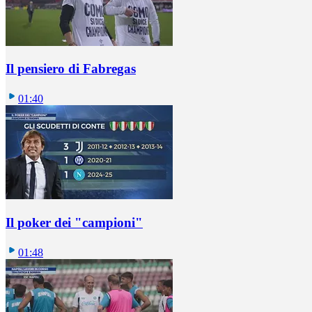
Il pensiero di Fabregas
01:40
Il poker dei "campioni"
01:48