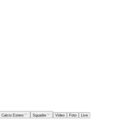
Calcio Estero
Squadre
Video
Foto
Live