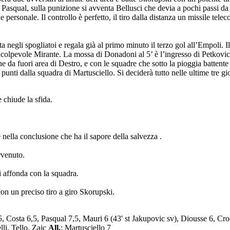
 Pasqual, sulla punizione si avventa Bellusci che devia a pochi passi da 
 personale. Il controllo è perfetto, il tiro dalla distanza un missile tel
a negli spogliatoi e regala già al primo minuto il terzo gol all’Empoli. 
colpevole Mirante. La mossa di Donadoni al 5’ è l’ingresso di Petkovic 
e da fuori area di Destro, e con le squadre che sotto la pioggia battente 
punti dalla squadra di Martusciello. Si deciderà tutto nelle ultime tre g
 chiude la sfida.
le nella conclusione che ha il sapore della salvezza .
rvenuto.
i affonda con la squadra.
con un preciso tiro a giro Skorupski.
6,5, Costa 6,5, Pasqual 7,5, Mauri 6 (43' st Jakupovic sv), Diousse 6, Cr
li, Tello, Zajc
All.
: Martusciello 7