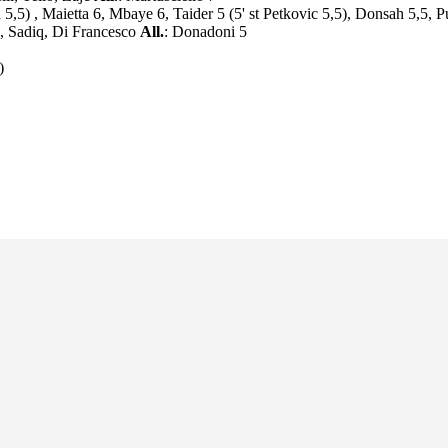
na 5,5) , Maietta 6, Mbaye 6, Taider 5 (5' st Petkovic 5,5), Donsah 5,5,
è, Sadiq, Di Francesco
All.
: Donadoni 5
E)