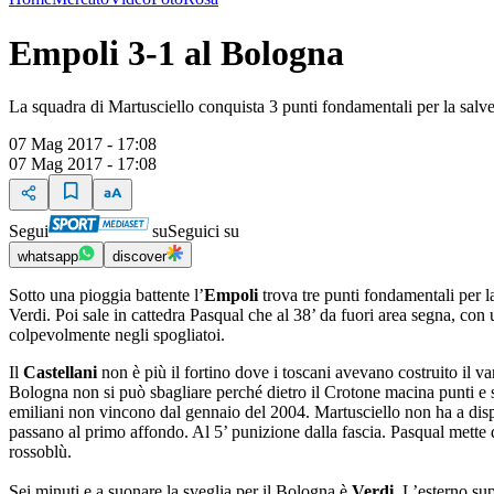
Empoli 3-1 al Bologna
La squadra di Martusciello conquista 3 punti fondamentali per la salv
07 Mag 2017 - 17:08
07 Mag 2017 - 17:08
Segui
su
Seguici su
whatsapp
discover
Sotto una pioggia battente l’
Empoli
trova tre punti fondamentali per la
Verdi. Poi sale in cattedra Pasqual che al 38’ da fuori area segna, con 
colpevolmente negli spogliatoi.
Il
Castellani
non è più il fortino dove i toscani avevano costruito il van
Bologna non si può sbagliare perché dietro il Crotone macina punti e 
emiliani non vincono dal gennaio del 2004. Martusciello non ha a dispo
passano al primo affondo. Al 5’ punizione dalla fascia. Pasqual mette 
rossoblù.
Sei minuti e a suonare la sveglia per il Bologna è
Verdi
. L’esterno sup