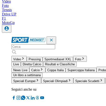
Video
Foto
Tennis
Drive UP
F1
MotoGp
Video
Pressing
Sportmediaset XXL
Foto
Live
Diretta Calcio
Risultati e Classifiche
News Live
Calcio
Coppa Italia
Supercoppa Italiana
Proba
Un libro a settimana
Speciali Europei
Speciali Olimpiadi
Speciale Scudetti
Seguici anche su