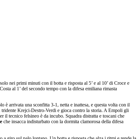
olo nei primi minuti con il botta e risposta al 5’ e al 10’ di Croce e
a Costa al 1’ del secondo tempo con la difesa emiliana rimasta
o è arrivata una sconfitta 3-1, netta e inattesa, e questa volta con il
ridente Krejci-Destro-Verdi e gioca contro la storia. A Empoli gli
 il tecnico felsineo è da incubo. Squadra distratta e toscani che
e
che insacca indisturbato con la dormita clamorosa della difesa
o a giro sul palo lontano. Un botta e risposta che alza i ritmi e rende la