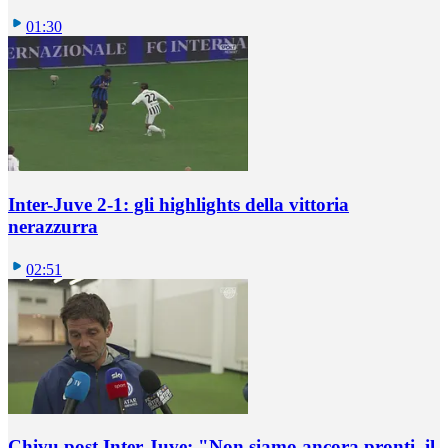
01:30
Inter-Juve 2-1: gli highlights della vittoria
nerazzurra
02:51
Chivu post Inter-Juve: "Non siamo ancora pronti, il