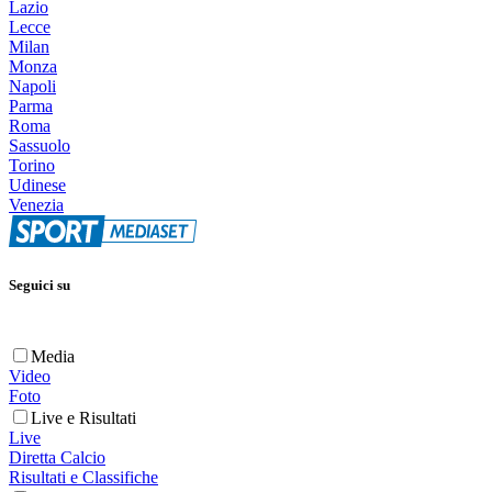
Lazio
Lecce
Milan
Monza
Napoli
Parma
Roma
Sassuolo
Torino
Udinese
Venezia
Seguici su
Media
Video
Foto
Live e Risultati
Live
Diretta Calcio
Risultati e Classifiche