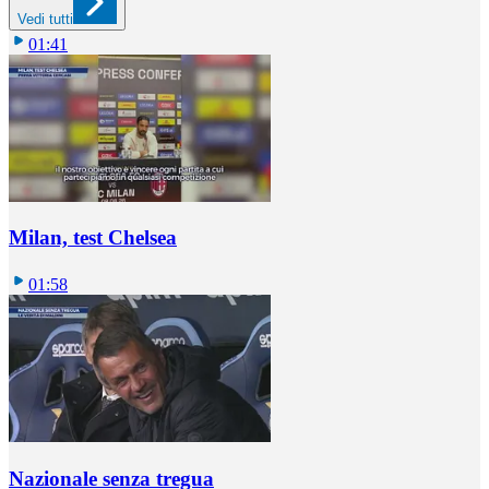
Vedi tutti
01:41
Milan, test Chelsea
01:58
Nazionale senza tregua