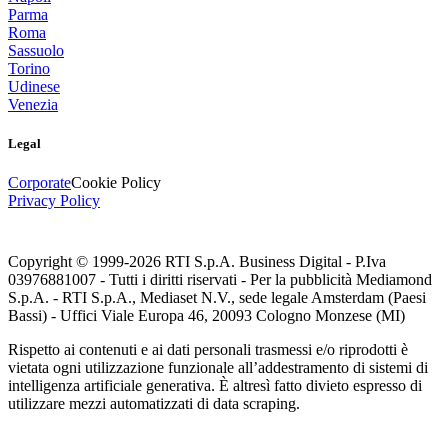
Parma
Roma
Sassuolo
Torino
Udinese
Venezia
Legal
Corporate
Cookie Policy
Privacy Policy
Copyright © 1999-
2026
RTI S.p.A. Business Digital - P.Iva
03976881007 - Tutti i diritti riservati - Per la pubblicità Mediamond
S.p.A. - RTI S.p.A., Mediaset N.V., sede legale Amsterdam (Paesi
Bassi) - Uffici Viale Europa 46, 20093 Cologno Monzese (MI)
Rispetto ai contenuti e ai dati personali trasmessi e/o riprodotti è
vietata ogni utilizzazione funzionale all’addestramento di sistemi di
intelligenza artificiale generativa. È altresì fatto divieto espresso di
utilizzare mezzi automatizzati di data scraping.