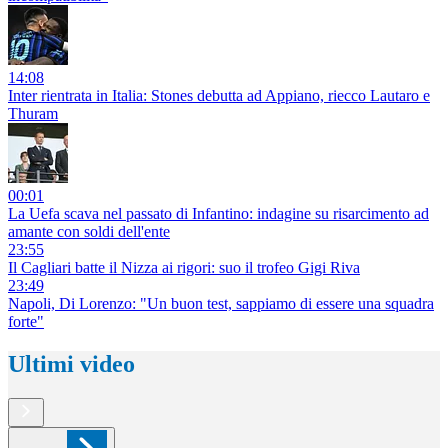
14:08
Inter rientrata in Italia: Stones debutta ad Appiano, riecco Lautaro e
Thuram
00:01
La Uefa scava nel passato di Infantino: indagine su risarcimento ad
amante con soldi dell'ente
23:55
Il Cagliari batte il Nizza ai rigori: suo il trofeo Gigi Riva
23:49
Napoli, Di Lorenzo: "Un buon test, sappiamo di essere una squadra
forte"
Ultimi video