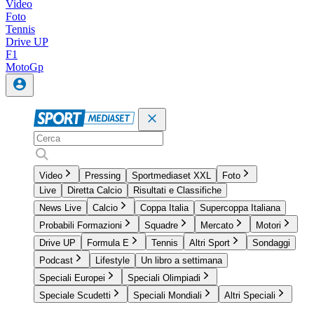
Video
Foto
Tennis
Drive UP
F1
MotoGp
Video
Pressing
Sportmediaset XXL
Foto
Live
Diretta Calcio
Risultati e Classifiche
News Live
Calcio
Coppa Italia
Supercoppa Italiana
Probabili Formazioni
Squadre
Mercato
Motori
Drive UP
Formula E
Tennis
Altri Sport
Sondaggi
Podcast
Lifestyle
Un libro a settimana
Speciali Europei
Speciali Olimpiadi
Speciale Scudetti
Speciali Mondiali
Altri Speciali