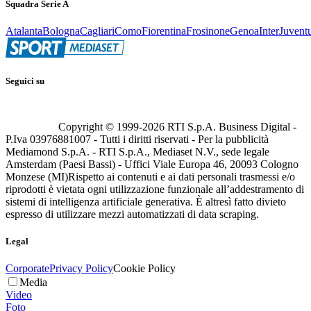
Squadra Serie A
Atalanta
Bologna
Cagliari
Como
Fiorentina
Frosinone
Genoa
Inter
Juvent
Seguici su
Copyright © 1999-
2026
RTI S.p.A. Business Digital -
P.Iva 03976881007 - Tutti i diritti riservati - Per la pubblicità
Mediamond S.p.A. - RTI S.p.A., Mediaset N.V., sede legale
Amsterdam (Paesi Bassi) - Uffici Viale Europa 46, 20093 Cologno
Monzese (MI)
Rispetto ai contenuti e ai dati personali trasmessi e/o
riprodotti è vietata ogni utilizzazione funzionale all’addestramento di
sistemi di intelligenza artificiale generativa. È altresì fatto divieto
espresso di utilizzare mezzi automatizzati di data scraping.
Legal
Corporate
Privacy Policy
Cookie Policy
Media
Video
Foto