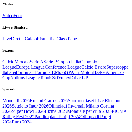
Media
Video
Foto
Live e Risultati
Live
Diretta Calcio
Risultati e Classifiche
Sezioni
Calcio
Mercato
Serie A
Serie B
Coppa Italia
Champions
League
Europa League
Conference League
Calcio Estero
Supercoppa
Italiana
Formula 1
Formula E
MotoGP
Altri Motori
Basket
America's
Cup
Nations League
Tennis
Sci
Volley
Drive UP
Speciali
Mondiali 2026
Roland Garros 2026
Sportmediaset Live Riccione
2026
Scudetto Inter 2026
Olimpiadi Invernali Milano Cortina
2026
Super Bowl 2026
Eicma 2025
Mondiale per club 2025
EICMA
Riding Fest 2025
Paralimpiadi Parigi 2024
Olimpiadi Parigi
2024
Euro 2024