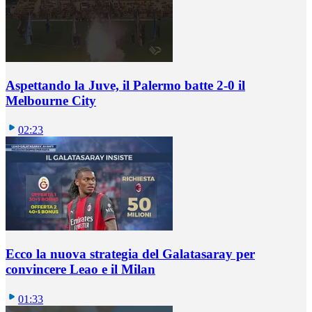
Aspettando la Juve, il Palermo batte 2-0 il
Melbourne City
02:23
Ecco la nuova strategia del Galatasaray per
convincere Leao e il Milan
01:33