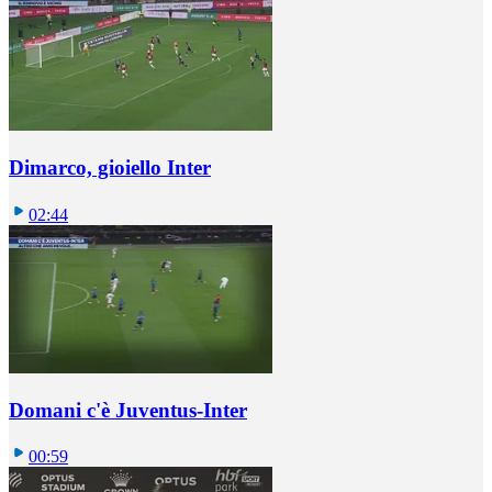
Dimarco, gioiello Inter
02:44
Domani c'è Juventus-Inter
00:59