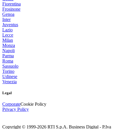
Fiorentina
Frosinone
Genoa
Inter
Juventus
Lazio
Lecce
Milan
Monza
Napoli
Parma
Roma
Sassuolo
Torino
Udinese
Venezia
Legal
Corporate
Cookie Policy
Privacy Policy
Copyright © 1999-
2026
RTI S.p.A. Business Digital - P.Iva