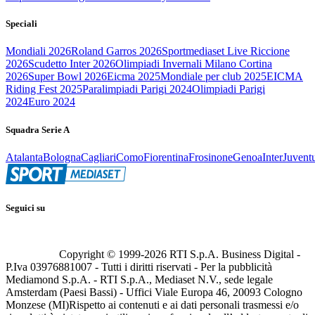
Speciali
Mondiali 2026
Roland Garros 2026
Sportmediaset Live Riccione
2026
Scudetto Inter 2026
Olimpiadi Invernali Milano Cortina
2026
Super Bowl 2026
Eicma 2025
Mondiale per club 2025
EICMA
Riding Fest 2025
Paralimpiadi Parigi 2024
Olimpiadi Parigi
2024
Euro 2024
Squadra Serie A
Atalanta
Bologna
Cagliari
Como
Fiorentina
Frosinone
Genoa
Inter
Juvent
Seguici su
Copyright © 1999-
2026
RTI S.p.A. Business Digital -
P.Iva 03976881007 - Tutti i diritti riservati - Per la pubblicità
Mediamond S.p.A. - RTI S.p.A., Mediaset N.V., sede legale
Amsterdam (Paesi Bassi) - Uffici Viale Europa 46, 20093 Cologno
Monzese (MI)
Rispetto ai contenuti e ai dati personali trasmessi e/o