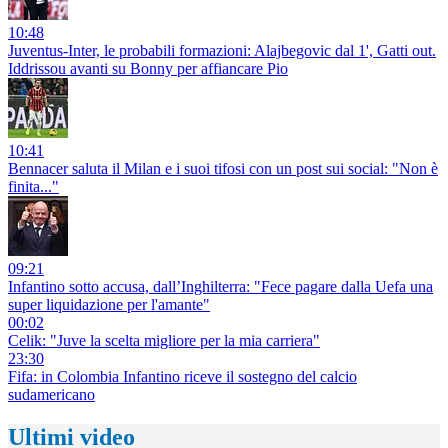
10:48
Juventus-Inter, le probabili formazioni: Alajbegovic dal 1', Gatti out.
Iddrissou avanti su Bonny per affiancare Pio
10:41
Bennacer saluta il Milan e i suoi tifosi con un post sui social: "Non è
finita..."
09:21
Infantino sotto accusa, dall’Inghilterra: "Fece pagare dalla Uefa una
super liquidazione per l'amante"
00:02
Celik: "Juve la scelta migliore per la mia carriera"
23:30
Fifa: in Colombia Infantino riceve il sostegno del calcio
sudamericano
Ultimi video