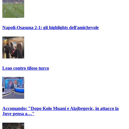
Napoli-Osasuna 2-1: gli highlights dell'amichevole
Leao contro tifoso turco
Accomando: "Dopo Kolo Muani e Alajbegovic, in attacco la
Juve pensa a…"