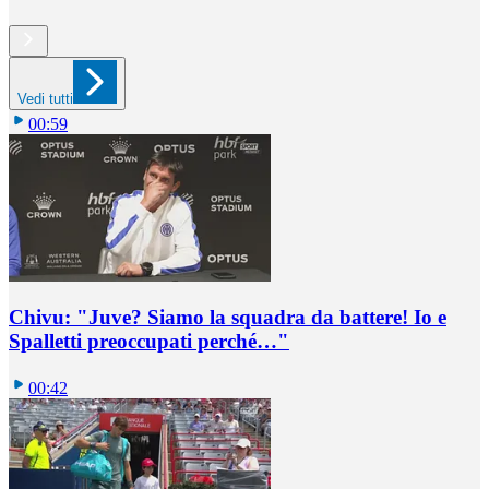
Vedi tutti
00:59
Chivu: "Juve? Siamo la squadra da battere! Io e
Spalletti preoccupati perché…"
00:42