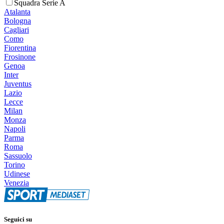
Squadra Serie A
Atalanta
Bologna
Cagliari
Como
Fiorentina
Frosinone
Genoa
Inter
Juventus
Lazio
Lecce
Milan
Monza
Napoli
Parma
Roma
Sassuolo
Torino
Udinese
Venezia
Seguici su