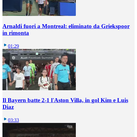
Arnaldi fuori a Montreal: eliminato da Griekspoor
in rimonta
01:29
Il Bayern batte 2-1 l'Aston Villa, in gol Kim e Luis
Diaz
03:33