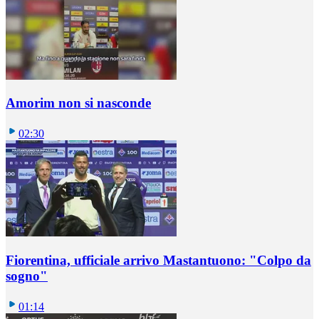
Amorim non si nasconde
02:30
Fiorentina, ufficiale arrivo Mastantuono: "Colpo da
sogno"
01:14