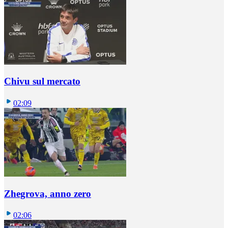
Chivu sul mercato
02:09
Zhegrova, anno zero
02:06