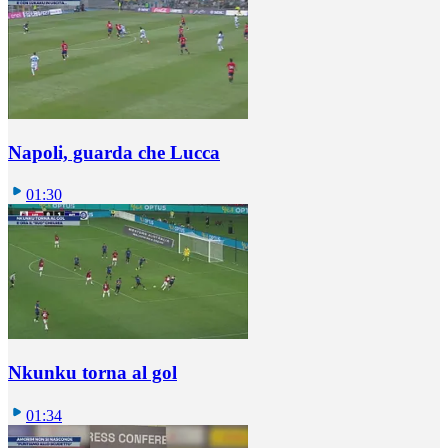
Napoli, guarda che Lucca
01:30
Nkunku torna al gol
01:34