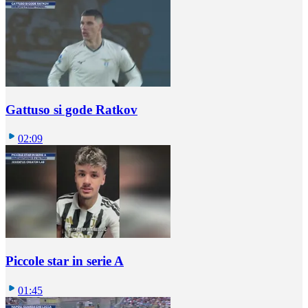
Gattuso si gode Ratkov
02:09
Piccole star in serie A
01:45