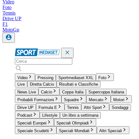
Video
Foto
Tennis
Drive UP
F1
MotoGp
Video
Pressing
Sportmediaset XXL
Foto
Live
Diretta Calcio
Risultati e Classifiche
News Live
Calcio
Coppa Italia
Supercoppa Italiana
Probabili Formazioni
Squadre
Mercato
Motori
Drive UP
Formula E
Tennis
Altri Sport
Sondaggi
Podcast
Lifestyle
Un libro a settimana
Speciali Europei
Speciali Olimpiadi
Speciale Scudetti
Speciali Mondiali
Altri Speciali