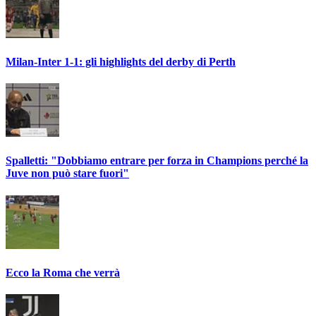
Milan-Inter 1-1: gli highlights del derby di Perth
Spalletti: "Dobbiamo entrare per forza in Champions perché la
Juve non può stare fuori"
Ecco la Roma che verrà