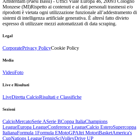
Amsterdam (Paesi Bassi) - Uffici Viale Europa 46, 20093 Cologno
Monzese (MI)
Rispetto ai contenuti e ai dati personali trasmessi e/o
riprodotti è vietata ogni utilizzazione funzionale all’addestramento di
sistemi di intelligenza artificiale generativa. È altresì fatto divieto
espresso di utilizzare mezzi automatizzati di data scraping.
Legal
Corporate
Privacy Policy
Cookie Policy
Media
Video
Foto
Live e Risultati
Live
Diretta Calcio
Risultati e Classifiche
Sezioni
Calcio
Mercato
Serie A
Serie B
Coppa Italia
Champions
League
Europa League
Conference League
Calcio Estero
Supercoppa
Italiana
Formula 1
Formula E
MotoGP
Altri Motori
Basket
America's
Cup
Nations League
Tennis
Sci
Volley
Drive UP