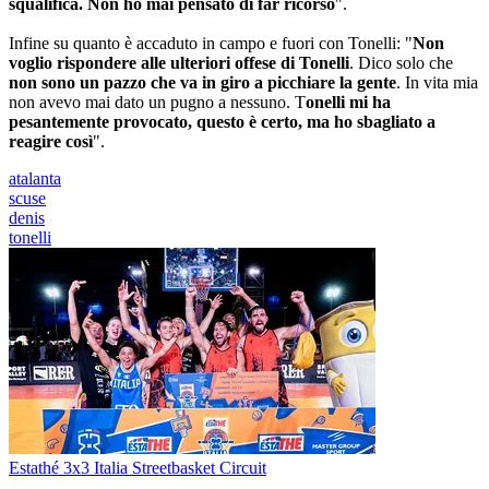
squalifica. Non ho mai pensato di far ricorso
".
Infine su quanto è accaduto in campo e fuori con Tonelli: "
Non
voglio rispondere alle ulteriori offese di Tonelli
. Dico solo che
non sono un pazzo che va in giro a picchiare la gente
. In vita mia
non avevo mai dato un pugno a nessuno. T
onelli mi ha
pesantemente provocato, questo è certo, ma ho sbagliato a
reagire così
".
atalanta
scuse
denis
tonelli
Estathé 3x3 Italia Streetbasket Circuit