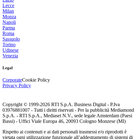
Lecce
Milan
Monza
Napoli
Parma
Roma
Sassuolo
Torino
Udinese
Venezia
Legal
Corporate
Cookie Policy
Privacy Policy
Copyright © 1999-
2026
RTI S.p.A. Business Digital - P.Iva
03976881007 - Tutti i diritti riservati - Per la pubblicità Mediamond
S.p.A. - RTI S.p.A., Mediaset N.V., sede legale Amsterdam (Paesi
Bassi) - Uffici Viale Europa 46, 20093 Cologno Monzese (MI)
Rispetto ai contenuti e ai dati personali trasmessi e/o riprodotti è
vietata ogni utilizzazione funzionale all’addestramento di sistemi di