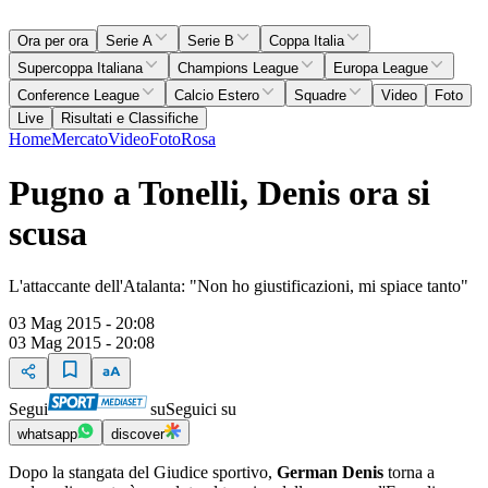
Ora per ora
Serie A
Serie B
Coppa Italia
Supercoppa Italiana
Champions League
Europa League
Conference League
Calcio Estero
Squadre
Video
Foto
Live
Risultati e Classifiche
Home
Mercato
Video
Foto
Rosa
Pugno a Tonelli, Denis ora si
scusa
L'attaccante dell'Atalanta: "Non ho giustificazioni, mi spiace tanto"
03 Mag 2015 - 20:08
03 Mag 2015 - 20:08
Segui
su
Seguici su
whatsapp
discover
Dopo la stangata del Giudice sportivo,
German Denis
torna a