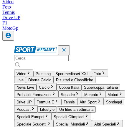
Video
Foto
Tennis
Drive UP
F1
MotoGp
Video
Pressing
Sportmediaset XXL
Foto
Live
Diretta Calcio
Risultati e Classifiche
News Live
Calcio
Coppa Italia
Supercoppa Italiana
Probabili Formazioni
Squadre
Mercato
Motori
Drive UP
Formula E
Tennis
Altri Sport
Sondaggi
Podcast
Lifestyle
Un libro a settimana
Speciali Europei
Speciali Olimpiadi
Speciale Scudetti
Speciali Mondiali
Altri Speciali