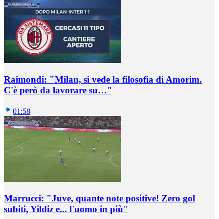
Raimondi: "Milan, si vede la filosofia di Amorim.
C'è però da lavorare su…"
01:58
Marrucci: "Juve, quante note positive! Zero gol
subiti, Yildiz e... l'uomo in più"