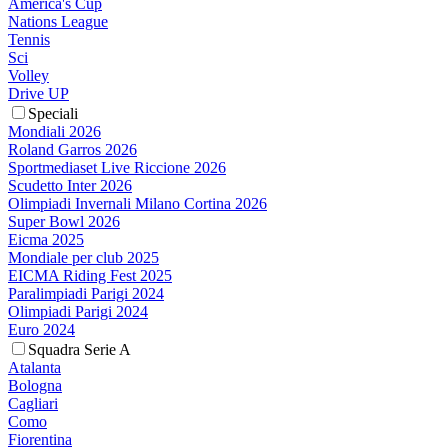
America's Cup
Nations League
Tennis
Sci
Volley
Drive UP
Speciali
Mondiali 2026
Roland Garros 2026
Sportmediaset Live Riccione 2026
Scudetto Inter 2026
Olimpiadi Invernali Milano Cortina 2026
Super Bowl 2026
Eicma 2025
Mondiale per club 2025
EICMA Riding Fest 2025
Paralimpiadi Parigi 2024
Olimpiadi Parigi 2024
Euro 2024
Squadra Serie A
Atalanta
Bologna
Cagliari
Como
Fiorentina