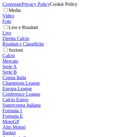
Corporate
Privacy Policy
Cookie Policy
Media
Video
Foto
Live e Risultati
Live
Diretta Calcio
Risultati e Classifiche
Sezioni
Calcio
Mercato
Serie A
Serie B
Coppa Italia
Champions League
Europa League
Conference League
Calcio Estero
Supercoppa Italiana
Formula 1
Formula E
MotoGP
Altri Motori
Basket