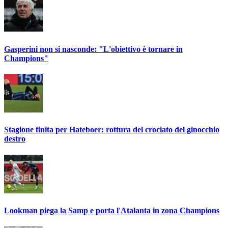
Gasperini non si nasconde: "L'obiettivo è tornare in
Champions"
Stagione finita per Hateboer: rottura del crociato del ginocchio
destro
Lookman piega la Samp e porta l'Atalanta in zona Champions