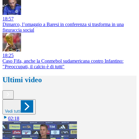
18:57
Dimarco, l’omaggio a Baresi in conferenza si trasforma in una
figuraccia social
18:25
Caso Fifa, anche la Conmebol sudamericana contro Infantino:
"Preoccupati, il calcio è di tutti"
Ultimi video
Vedi tutti
02:18