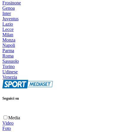
Frosinone
Genoa
Inter
Juventus
Lazio
Lecce
Milan
Monza
Napoli
Parma
Roma
Sassuolo
Torino
Udinese
Venezia
Seguici su
Media
Video
Foto