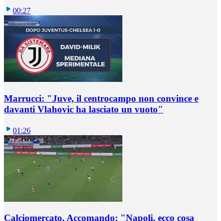
00:27
Marrucci: "Juve, il centrocampo non convince e
davanti Vlahovic ha lasciato un vuoto"
01:26
Calciomercato, Accomando: "Napoli, ecco cosa