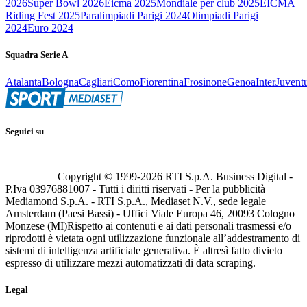
2026
Super Bowl 2026
Eicma 2025
Mondiale per club 2025
EICMA
Riding Fest 2025
Paralimpiadi Parigi 2024
Olimpiadi Parigi
2024
Euro 2024
Squadra Serie A
Atalanta
Bologna
Cagliari
Como
Fiorentina
Frosinone
Genoa
Inter
Juvent
Seguici su
Copyright © 1999-
2026
RTI S.p.A. Business Digital -
P.Iva 03976881007 - Tutti i diritti riservati - Per la pubblicità
Mediamond S.p.A. - RTI S.p.A., Mediaset N.V., sede legale
Amsterdam (Paesi Bassi) - Uffici Viale Europa 46, 20093 Cologno
Monzese (MI)
Rispetto ai contenuti e ai dati personali trasmessi e/o
riprodotti è vietata ogni utilizzazione funzionale all’addestramento di
sistemi di intelligenza artificiale generativa. È altresì fatto divieto
espresso di utilizzare mezzi automatizzati di data scraping.
Legal