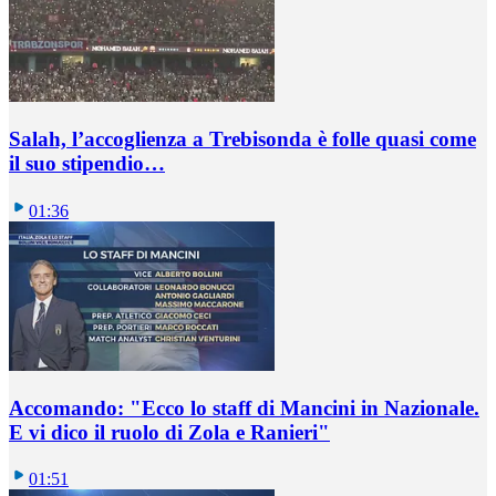
Salah, l’accoglienza a Trebisonda è folle quasi come
il suo stipendio…
01:36
Accomando: "Ecco lo staff di Mancini in Nazionale.
E vi dico il ruolo di Zola e Ranieri"
01:51