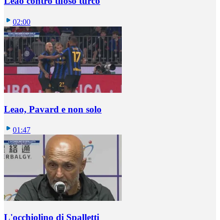
Leao contro tifoso turco
02:00
Leao, Pavard e non solo
01:47
L'occhiolino di Spalletti