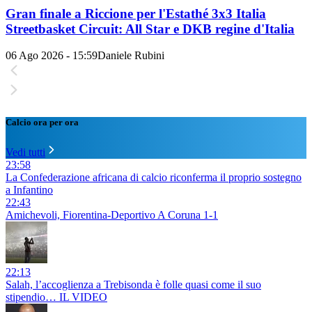
Gran finale a Riccione per l'Estathé 3x3 Italia
Streetbasket Circuit: All Star e DKB regine d'Italia
06 Ago 2026 - 15:59
Daniele Rubini
Calcio ora per ora
Vedi tutti
23:58
La Confederazione africana di calcio riconferma il proprio sostegno
a Infantino
22:43
Amichevoli, Fiorentina-Deportivo A Coruna 1-1
22:13
Salah, l’accoglienza a Trebisonda è folle quasi come il suo
stipendio… IL VIDEO