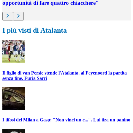
opportunità di fare quattro chiacchere"
I più visti di Atalanta
Il figlio di van Persie stende l'Atalanta, al Feyenoord la partita
senza fine. Furia Sarri
I tifosi del Milan a Gasp: "Non vinci un c...". Lui tira un panino