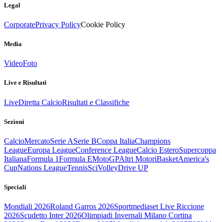
Legal
Corporate
Privacy Policy
Cookie Policy
Media
Video
Foto
Live e Risultati
Live
Diretta Calcio
Risultati e Classifiche
Sezioni
Calcio
Mercato
Serie A
Serie B
Coppa Italia
Champions
League
Europa League
Conference League
Calcio Estero
Supercoppa
Italiana
Formula 1
Formula E
MotoGP
Altri Motori
Basket
America's
Cup
Nations League
Tennis
Sci
Volley
Drive UP
Speciali
Mondiali 2026
Roland Garros 2026
Sportmediaset Live Riccione
2026
Scudetto Inter 2026
Olimpiadi Invernali Milano Cortina