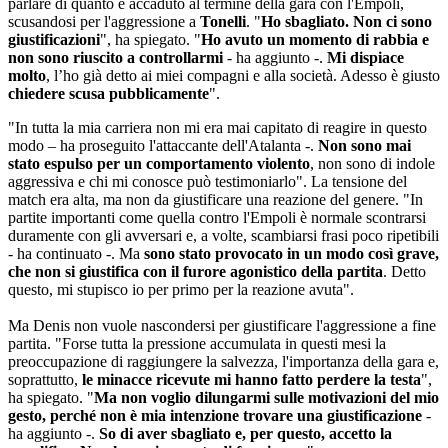
parlare di quanto è accaduto al termine della gara con l'Empoli,
scusandosi per l'aggressione a
Tonelli
. "
Ho sbagliato. Non ci sono
giustificazioni
", ha spiegato. "
Ho avuto un momento di rabbia e
non sono riuscito a controllarmi
- ha aggiunto -.
Mi dispiace
molto
, l’ho già detto ai miei compagni e alla società. Adesso è giusto
chiedere scusa pubblicamente
".
"In tutta la mia carriera non mi era mai capitato di reagire in questo
modo – ha proseguito l'attaccante dell'Atalanta -.
Non sono mai
stato espulso per un comportamento violento
, non sono di indole
aggressiva e chi mi conosce può testimoniarlo". La tensione del
match era alta, ma non da giustificare una reazione del genere. "In
partite importanti come quella contro l'Empoli è normale scontrarsi
duramente con gli avversari e, a volte, scambiarsi frasi poco ripetibili
- ha continuato -. Ma
sono stato provocato in un modo così grave,
che non si giustifica con il furore agonistico della partita
. Detto
questo, mi stupisco io per primo per la reazione avuta".
Ma Denis non vuole nascondersi per giustificare l'aggressione a fine
partita. "Forse tutta la pressione accumulata in questi mesi la
preoccupazione di raggiungere la salvezza, l'importanza della gara e,
soprattutto,
le minacce ricevute mi hanno fatto perdere la testa
",
ha spiegato. "
Ma non voglio dilungarmi sulle motivazioni del mio
gesto, perché non è mia intenzione trovare una giustificazione
-
ha aggiunto -.
So di aver sbagliato e, per questo, accetto la