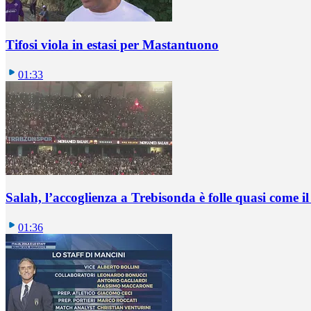
Tifosi viola in estasi per Mastantuono
01:33
Salah, l’accoglienza a Trebisonda è folle quasi come i
01:36