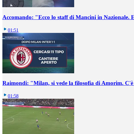
Accomando: "Ecco lo staff di Mancini in Nazionale. E 
01:51
Raimondi: "Milan, si vede la filosofia di Amorim. C'
01:58