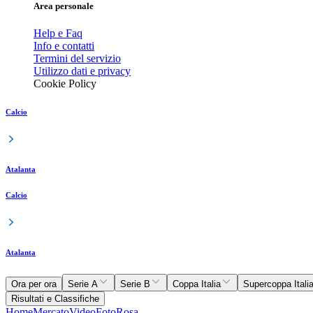
Area personale
Help e Faq
Info e contatti
Termini del servizio
Utilizzo dati e privacy
Cookie Policy
Calcio
Atalanta
Calcio
Atalanta
Ora per ora
Serie A
Serie B
Coppa Italia
Supercoppa Itali
Risultati e Classifiche
Home
Mercato
Video
Foto
Rosa