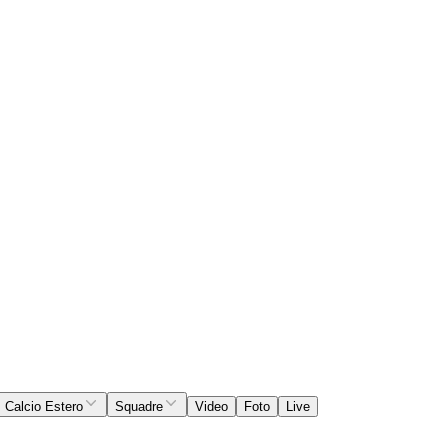
Calcio Estero
Squadre
Video
Foto
Live