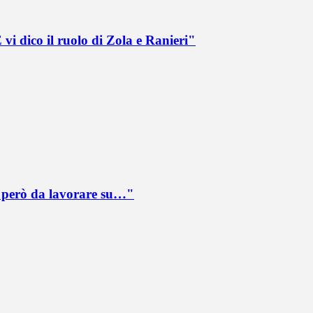
vi dico il ruolo di Zola e Ranieri"
è però da lavorare su…"