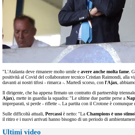
"L'Atalanta deve rimanere molto umile e
avere anche molta fame
. G
positività al Covid del collaboratore tecnico Cristian Raimondi, alla vi
davanti ai nostri tifosi - rimarca -. Martedì scorso, con
l'Ajax
, abbiamo
Il dirigente, che ha appena firmato un contratto di partnership trienna
Ajax
), mette in guardia la squadra: "Le ultime due partite perse a
Nap
impreparati, si perde - riflette -. La partita con il Crotone è comunque
Sulle difficoltà attuali,
Percassi
è netto: "La
Champions è uno stimol
il ritiro e i nuovi arrivati hanno bisogno di un periodo di ambientamen
Ultimi video