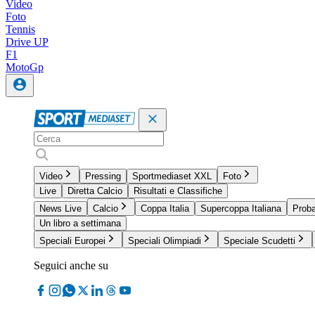
Video
Foto
Tennis
Drive UP
F1
MotoGp
Video
Pressing
Sportmediaset XXL
Foto
Live
Diretta Calcio
Risultati e Classifiche
News Live
Calcio
Coppa Italia
Supercoppa Italiana
Proba
Un libro a settimana
Speciali Europei
Speciali Olimpiadi
Speciale Scudetti
Seguici anche su