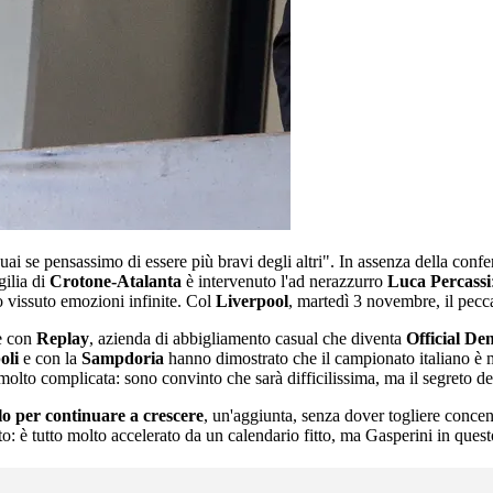
uai se pensassimo di essere più bravi degli altri". In assenza della conf
gilia di
Crotone-Atalanta
è intervenuto l'ad nerazzurro
Luca Percassi
 vissuto emozioni infinite. Col
Liverpool
, martedì 3 novembre, il pecc
le con
Replay
, azienda di abbigliamento casual che diventa
Official De
oli
e con la
Sampdoria
hanno dimostrato che il campionato italiano è mo
 molto complicata: sono convinto che sarà difficilissima, ma il segreto de
o per continuare a crescere
, un'aggiunta, senza dover togliere concen
to: è tutto molto accelerato da un calendario fitto, ma Gasperini in ques