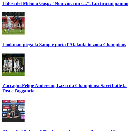
I tifosi del Milan a Gasp: "Non vinci un c...". Lui tira un panino
Lookman piega la Samp e porta l'Atalanta in zona Champions
Zaccagni-Felipe Anderson, Lazio da Champions: Sarri batte la
Dea e l'aggancia