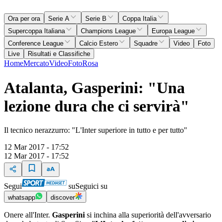
Ora per ora
Serie A
Serie B
Coppa Italia
Supercoppa Italiana
Champions League
Europa League
Conference League
Calcio Estero
Squadre
Video
Foto
Live
Risultati e Classifiche
Home
Mercato
Video
Foto
Rosa
Atalanta, Gasperini: "Una
lezione dura che ci servirà"
Il tecnico nerazzurro: "L'Inter superiore in tutto e per tutto"
12 Mar 2017 - 17:52
12 Mar 2017 - 17:52
Segui
su
Seguici su
whatsapp
discover
Onere all'Inter.
Gasperini
si inchina alla superiorità dell'avversario