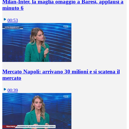
Milan-Inter, la maglia omaggio a Baresi, applausi a
minuto 6
00:53
Mercato Napoli: arrivano 30 milioni e si scatena il
mercato
00:39