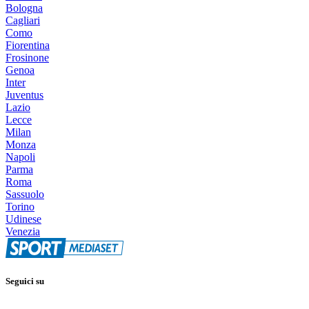
Bologna
Cagliari
Como
Fiorentina
Frosinone
Genoa
Inter
Juventus
Lazio
Lecce
Milan
Monza
Napoli
Parma
Roma
Sassuolo
Torino
Udinese
Venezia
Seguici su