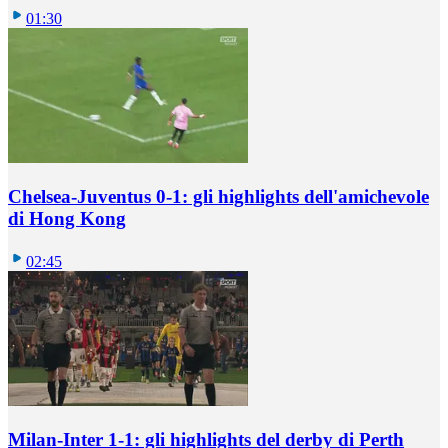
01:30
Chelsea-Juventus 0-1: gli highlights dell'amichevole
di Hong Kong
02:45
Milan-Inter 1-1: gli highlights del derby di Perth