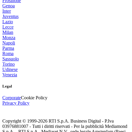
Frosinone
Genoa
Inter
Juventus
Lazio
Lecce
Milan
Monza
Napoli
Parma
Roma
Sassuolo
Torino
Udinese
Venezia
Legal
Corporate
Cookie Policy
Privacy Policy
Copyright © 1999-
2026
RTI S.p.A. Business Digital - P.Iva
03976881007 - Tutti i diritti riservati - Per la pubblicità Mediamond
S.p.A. - RTI S.p.A., Mediaset N.V., sede legale Amsterdam (Paesi