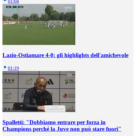
01:04
Lazio-Ostiamare 4-0: gli highlights dell'amichevole
01:19
Spalletti: "Dobbiamo entrare per forza in
Champions perché la Juve non può stare fuori"