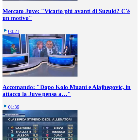
Mercato Juve: "Vicario più avanti di Suzuki? C'è
un motivo"
00:21
Accomando: "Dopo Kolo Muani e Alajbegovic, in
attacco la Juve pensa a…"
01:39