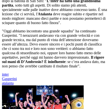
dopo la batosta di San Siro: "
L’Inter ha fatto una grandissima
partita
, sotto tutti gli aspetti. Di solito siamo più attenti,
specialmente sulle palle inattive dove abbiamo concesso tanto. È una
lezione che ci servirà, l'
Atalanta
deve reagire subito e ripartire nel
modo migliore: mancano dieci partite e non possiamo permetterci di
sciupare quanto di buono fatto finora".
"Oggi abbiamo incontrato una grande squadra" ha continuato
Gasperini. "I nerazzurri andavano via con grande velocità e con
grande tecnica, ma dal punto di vista dell’attenzione dovevamo
essere all’altezza. Devo essere sincero e i pochi punti di classifica
che ci sono tra noi e loro non sono veritieri: o abbiamo fatto
qualcosa di straordinario noi, oppure loro hanno fatto meno delle
aspettative, perché oggi mi hanno davvero impressionato.
Il rigore
sul mani di D’Ambrosio? È ininfluente
: se c’era andava dato, ma
non penso che avrebbe cambiato il risultato finale”.
inter
Gasperini
atalanta