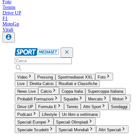
Foto
Tennis
Drive UP
F1
MotoGp
Virali
Video
Pressing
Sportmediaset XXL
Foto
Live
Diretta Calcio
Risultati e Classifiche
News Live
Calcio
Coppa Italia
Supercoppa Italiana
Probabili Formazioni
Squadre
Mercato
Motori
Drive UP
Formula E
Tennis
Altri Sport
Sondaggi
Podcast
Lifestyle
Un libro a settimana
Speciali Europei
Speciali Olimpiadi
Speciale Scudetti
Speciali Mondiali
Altri Speciali