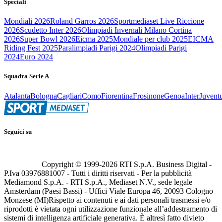
Speciali
Mondiali 2026
Roland Garros 2026
Sportmediaset Live Riccione
2026
Scudetto Inter 2026
Olimpiadi Invernali Milano Cortina
2026
Super Bowl 2026
Eicma 2025
Mondiale per club 2025
EICMA
Riding Fest 2025
Paralimpiadi Parigi 2024
Olimpiadi Parigi
2024
Euro 2024
Squadra Serie A
Atalanta
Bologna
Cagliari
Como
Fiorentina
Frosinone
Genoa
Inter
Juvent
Seguici su
Copyright © 1999-
2026
RTI S.p.A. Business Digital -
P.Iva 03976881007 - Tutti i diritti riservati - Per la pubblicità
Mediamond S.p.A. - RTI S.p.A., Mediaset N.V., sede legale
Amsterdam (Paesi Bassi) - Uffici Viale Europa 46, 20093 Cologno
Monzese (MI)
Rispetto ai contenuti e ai dati personali trasmessi e/o
riprodotti è vietata ogni utilizzazione funzionale all’addestramento di
sistemi di intelligenza artificiale generativa. È altresì fatto divieto