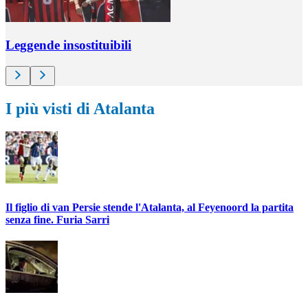
Leggende insostituibili
I più visti di Atalanta
Il figlio di van Persie stende l'Atalanta, al Feyenoord la partita
senza fine. Furia Sarri