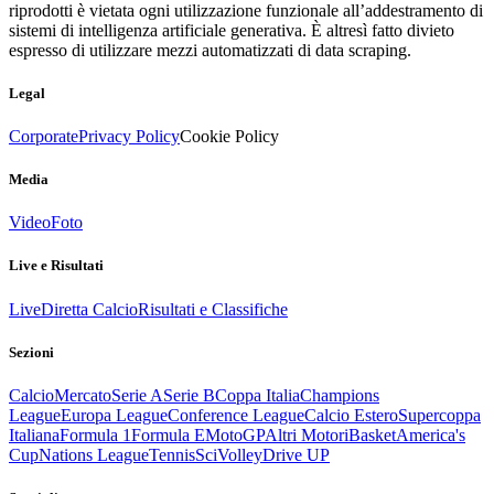
riprodotti è vietata ogni utilizzazione funzionale all’addestramento di
sistemi di intelligenza artificiale generativa. È altresì fatto divieto
espresso di utilizzare mezzi automatizzati di data scraping.
Legal
Corporate
Privacy Policy
Cookie Policy
Media
Video
Foto
Live e Risultati
Live
Diretta Calcio
Risultati e Classifiche
Sezioni
Calcio
Mercato
Serie A
Serie B
Coppa Italia
Champions
League
Europa League
Conference League
Calcio Estero
Supercoppa
Italiana
Formula 1
Formula E
MotoGP
Altri Motori
Basket
America's
Cup
Nations League
Tennis
Sci
Volley
Drive UP