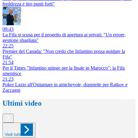
freddezza e tiro punti forti"
09:43
La Fifa si scusa per il progetto di apertura ai privati: "Un errore,
gestione sbagliata"
22:25
Premier del Canada: "Non credo che Infantino possa guidare la
Fifa"
21:54
Per il Times "Infantino spinge per la finale in Marocco": la Fifa
smentisce
21:23
Poker Lazio all'Ostiamare in amichevole, doppiette per Ratkov e
Zaccagni
Ultimi video
Vedi tutti