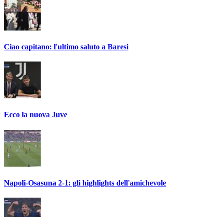
Ciao capitano: l'ultimo saluto a Baresi
Ecco la nuova Juve
Napoli-Osasuna 2-1: gli highlights dell'amichevole