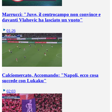
Marrucci: "Juve, il centrocampo non convince e
davanti Vlahovic ha lasciato un vuoto"
01:26
Calciomercato, Accomando: "Napoli, ecco cosa
succede con Lukaku"
02:03