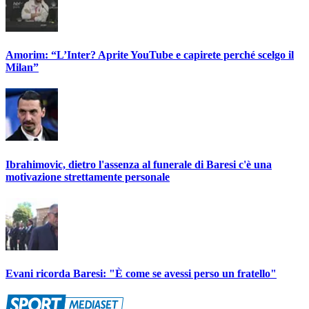
Amorim: “L’Inter? Aprite YouTube e capirete perché scelgo il
Milan”
Ibrahimovic, dietro l'assenza al funerale di Baresi c'è una
motivazione strettamente personale
Evani ricorda Baresi: "È come se avessi perso un fratello"