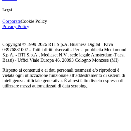
Legal
Corporate
Cookie Policy
Privacy Policy
Copyright © 1999-
2026
RTI S.p.A. Business Digital - P.Iva
03976881007 - Tutti i diritti riservati - Per la pubblicità Mediamond
S.p.A. - RTI S.p.A., Mediaset N.V., sede legale Amsterdam (Paesi
Bassi) - Uffici Viale Europa 46, 20093 Cologno Monzese (MI)
Rispetto ai contenuti e ai dati personali trasmessi e/o riprodotti è
vietata ogni utilizzazione funzionale all’addestramento di sistemi di
intelligenza artificiale generativa. È altresì fatto divieto espresso di
utilizzare mezzi automatizzati di data scraping.