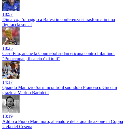
18:57
Dimarco, l’omaggio a Baresi in conferenza si trasforma in una
figuraccia social
18:25
Caso Fifa, anche la Conmebol sudamericana contro Infantino:
"Preoccupati, il calcio è di tutti"
14:17
Quando Maurizio Sarri incontrò il suo idolo Francesco Guccini
grazie a Marino Bartoletti
13:19
Addio a Pippo Marchioro, allenatore della qualificazione in Coppa
Uefa del Cesena