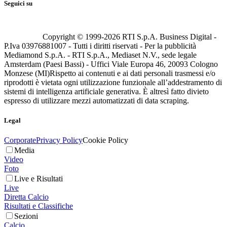
Seguici su
Copyright © 1999-
2026
RTI S.p.A. Business Digital -
P.Iva 03976881007 - Tutti i diritti riservati - Per la pubblicità
Mediamond S.p.A. - RTI S.p.A., Mediaset N.V., sede legale
Amsterdam (Paesi Bassi) - Uffici Viale Europa 46, 20093 Cologno
Monzese (MI)
Rispetto ai contenuti e ai dati personali trasmessi e/o
riprodotti è vietata ogni utilizzazione funzionale all’addestramento di
sistemi di intelligenza artificiale generativa. È altresì fatto divieto
espresso di utilizzare mezzi automatizzati di data scraping.
Legal
Corporate
Privacy Policy
Cookie Policy
Media
Video
Foto
Live e Risultati
Live
Diretta Calcio
Risultati e Classifiche
Sezioni
Calcio