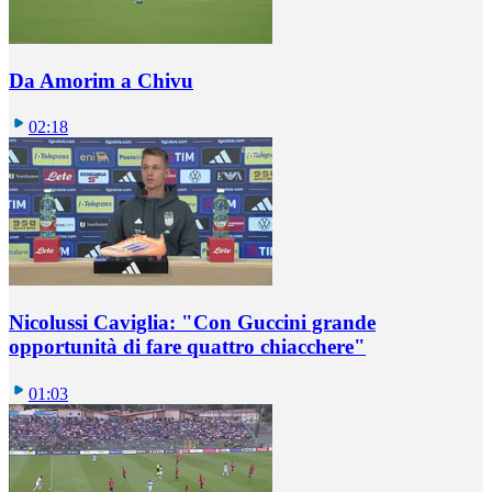
Da Amorim a Chivu
02:18
Nicolussi Caviglia: "Con Guccini grande
opportunità di fare quattro chiacchere"
01:03