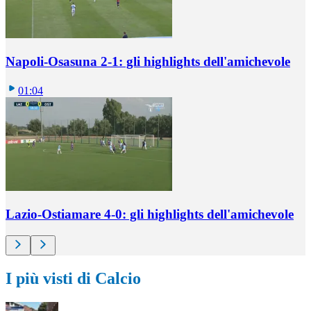
Napoli-Osasuna 2-1: gli highlights dell'amichevole
01:04
Lazio-Ostiamare 4-0: gli highlights dell'amichevole
I più visti di Calcio