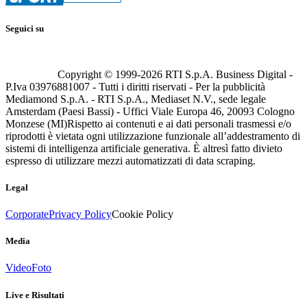
Seguici su
Copyright © 1999-
2026
RTI S.p.A. Business Digital -
P.Iva 03976881007 - Tutti i diritti riservati - Per la pubblicità
Mediamond S.p.A. - RTI S.p.A., Mediaset N.V., sede legale
Amsterdam (Paesi Bassi) - Uffici Viale Europa 46, 20093 Cologno
Monzese (MI)
Rispetto ai contenuti e ai dati personali trasmessi e/o
riprodotti è vietata ogni utilizzazione funzionale all’addestramento di
sistemi di intelligenza artificiale generativa. È altresì fatto divieto
espresso di utilizzare mezzi automatizzati di data scraping.
Legal
Corporate
Privacy Policy
Cookie Policy
Media
Video
Foto
Live e Risultati