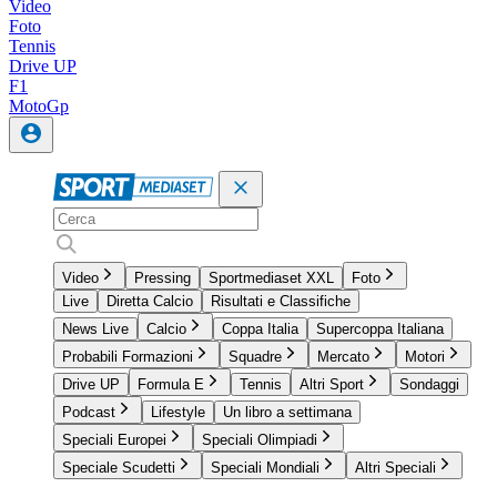
Video
Foto
Tennis
Drive UP
F1
MotoGp
Video
Pressing
Sportmediaset XXL
Foto
Live
Diretta Calcio
Risultati e Classifiche
News Live
Calcio
Coppa Italia
Supercoppa Italiana
Probabili Formazioni
Squadre
Mercato
Motori
Drive UP
Formula E
Tennis
Altri Sport
Sondaggi
Podcast
Lifestyle
Un libro a settimana
Speciali Europei
Speciali Olimpiadi
Speciale Scudetti
Speciali Mondiali
Altri Speciali