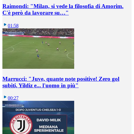
Raimondi: "Milan, si vede la filosofia di Amorim.
C'è però da lavorare su…"
01:58
Marrucci: "Juve, quante note positive! Zero gol
subiti, Yildiz e... l'uomo in più"
00:27