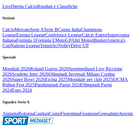
Live
Diretta Calcio
Risultati e Classifiche
Sezioni
Calcio
Mercato
Serie A
Serie B
Coppa Italia
Champions
League
Europa League
Conference League
Calcio Estero
Supercoppa
Italiana
Formula 1
Formula E
MotoGP
Altri Motori
Basket
America's
Cup
Nations League
Tennis
Sci
Volley
Drive UP
Speciali
Mondiali 2026
Roland Garros 2026
Sportmediaset Live Riccione
2026
Scudetto Inter 2026
Olimpiadi Invernali Milano Cortina
2026
Super Bowl 2026
Eicma 2025
Mondiale per club 2025
EICMA
Riding Fest 2025
Paralimpiadi Parigi 2024
Olimpiadi Parigi
2024
Euro 2024
Squadra Serie A
Atalanta
Bologna
Cagliari
Como
Fiorentina
Frosinone
Genoa
Inter
Juvent