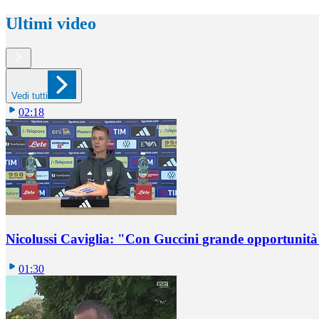
Ultimi video
Vedi tutti
02:18
Nicolussi Caviglia: "Con Guccini grande opportunità 
01:30