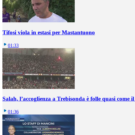
Tifosi viola in estasi per Mastantuono
01:33
Salah, l’accoglienza a Trebisonda è folle quasi come i
01:36