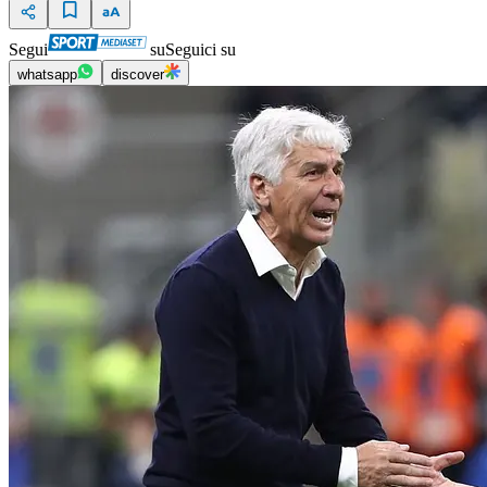
Segui
su
Seguici su
whatsapp
discover