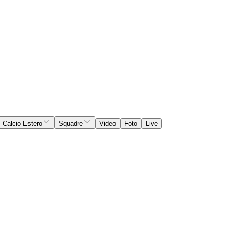
Calcio Estero
Squadre
Video
Foto
Live