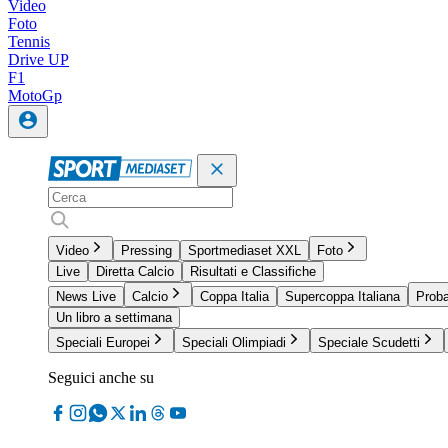
Video
Foto
Tennis
Drive UP
F1
MotoGp
Video
Pressing
Sportmediaset XXL
Foto
Live
Diretta Calcio
Risultati e Classifiche
News Live
Calcio
Coppa Italia
Supercoppa Italiana
Proba
Un libro a settimana
Speciali Europei
Speciali Olimpiadi
Speciale Scudetti
Seguici anche su