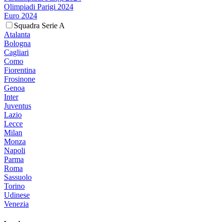
Olimpiadi Parigi 2024
Euro 2024
Squadra Serie A
Atalanta
Bologna
Cagliari
Como
Fiorentina
Frosinone
Genoa
Inter
Juventus
Lazio
Lecce
Milan
Monza
Napoli
Parma
Roma
Sassuolo
Torino
Udinese
Venezia