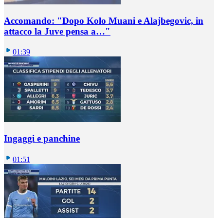
Accomando: "Dopo Kolo Muani e Alajbegovic, in
attacco la Juve pensa a…"
01:39
Ingaggi e panchine
01:51