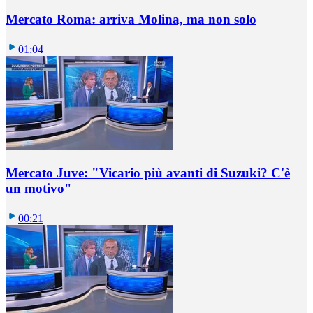
Mercato Roma: arriva Molina, ma non solo
01:04
Mercato Juve: "Vicario più avanti di Suzuki? C'è
un motivo"
00:21