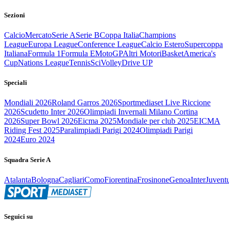
Sezioni
Calcio
Mercato
Serie A
Serie B
Coppa Italia
Champions
League
Europa League
Conference League
Calcio Estero
Supercoppa
Italiana
Formula 1
Formula E
MotoGP
Altri Motori
Basket
America's
Cup
Nations League
Tennis
Sci
Volley
Drive UP
Speciali
Mondiali 2026
Roland Garros 2026
Sportmediaset Live Riccione
2026
Scudetto Inter 2026
Olimpiadi Invernali Milano Cortina
2026
Super Bowl 2026
Eicma 2025
Mondiale per club 2025
EICMA
Riding Fest 2025
Paralimpiadi Parigi 2024
Olimpiadi Parigi
2024
Euro 2024
Squadra Serie A
Atalanta
Bologna
Cagliari
Como
Fiorentina
Frosinone
Genoa
Inter
Juvent
Seguici su