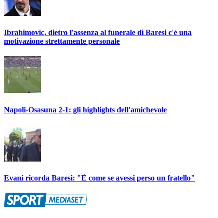
Ibrahimovic, dietro l'assenza al funerale di Baresi c'è una
motivazione strettamente personale
Napoli-Osasuna 2-1: gli highlights dell'amichevole
Evani ricorda Baresi: "È come se avessi perso un fratello"