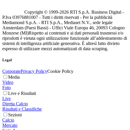
Copyright © 1999-
2026
RTI S.p.A. Business Digital -
P.Iva 03976881007 - Tutti i diritti riservati - Per la pubblicità
Mediamond S.p.A. - RTI S.p.A., Mediaset N.V., sede legale
Amsterdam (Paesi Bassi) - Uffici Viale Europa 46, 20093 Cologno
Monzese (MI)
Rispetto ai contenuti e ai dati personali trasmessi e/o
riprodotti è vietata ogni utilizzazione funzionale all’addestramento di
sistemi di intelligenza artificiale generativa. È altresì fatto divieto
espresso di utilizzare mezzi automatizzati di data scraping.
Legal
Corporate
Privacy Policy
Cookie Policy
Media
Video
Foto
Live e Risultati
Live
Diretta Calcio
Risultati e Classifiche
Sezioni
Calcio
Mercato