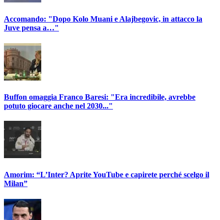
Accomando: "Dopo Kolo Muani e Alajbegovic, in attacco la
Juve pensa a…"
Buffon omaggia Franco Baresi: "Era incredibile, avrebbe
potuto giocare anche nel 2030..."
Amorim: “L’Inter? Aprite YouTube e capirete perché scelgo il
Milan”