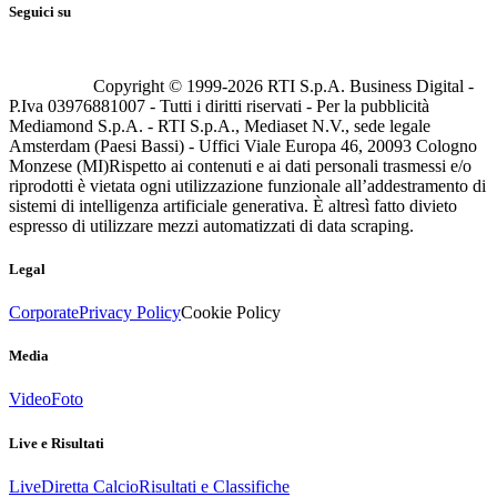
Seguici su
Copyright © 1999-
2026
RTI S.p.A. Business Digital -
P.Iva 03976881007 - Tutti i diritti riservati - Per la pubblicità
Mediamond S.p.A. - RTI S.p.A., Mediaset N.V., sede legale
Amsterdam (Paesi Bassi) - Uffici Viale Europa 46, 20093 Cologno
Monzese (MI)
Rispetto ai contenuti e ai dati personali trasmessi e/o
riprodotti è vietata ogni utilizzazione funzionale all’addestramento di
sistemi di intelligenza artificiale generativa. È altresì fatto divieto
espresso di utilizzare mezzi automatizzati di data scraping.
Legal
Corporate
Privacy Policy
Cookie Policy
Media
Video
Foto
Live e Risultati
Live
Diretta Calcio
Risultati e Classifiche