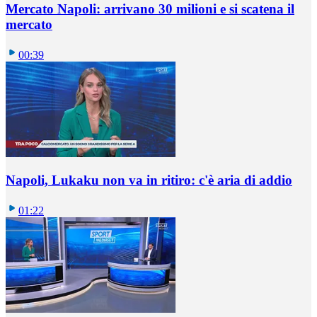
Mercato Napoli: arrivano 30 milioni e si scatena il
mercato
00:39
Napoli, Lukaku non va in ritiro: c'è aria di addio
01:22