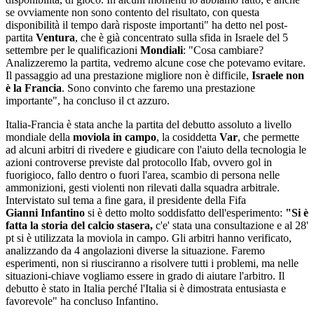
se ovviamente non sono contento del risultato, con questa
disponibilità il tempo darà risposte importanti" ha detto nel post-
partita
Ventura
, che è già concentrato sulla sfida in Israele del 5
settembre per le qualificazioni
Mondiali
: "Cosa cambiare?
Analizzeremo la partita, vedremo alcune cose che potevamo evitare.
Il passaggio ad una prestazione migliore non è difficile,
Israele non
è la Francia
. Sono convinto che faremo una prestazione
importante", ha concluso il ct azzuro.
Italia-Francia è stata anche la partita del debutto assoluto a livello
mondiale della
moviola in campo
, la cosiddetta
Var
, che permette
ad alcuni arbitri di rivedere e giudicare con l'aiuto della tecnologia le
azioni controverse previste dal protocollo Ifab, ovvero gol in
fuorigioco, fallo dentro o fuori l'area, scambio di persona nelle
ammonizioni, gesti violenti non rilevati dalla squadra arbitrale.
Intervistato sul tema a fine gara, il presidente della Fifa
Gianni
Infantino
si è detto molto soddisfatto dell'esperimento:
"Si è
fatta la storia del calcio stasera,
c'e' stata una consultazione e al 28'
pt si è utilizzata la moviola in campo. Gli arbitri hanno verificato,
analizzando da 4 angolazioni diverse la situazione. Faremo
esperimenti, non si riusciranno a risolvere tutti i problemi, ma nelle
situazioni-chiave vogliamo essere in grado di aiutare l'arbitro. Il
debutto è stato in Italia perché l'Italia si è dimostrata entusiasta e
favorevole" ha concluso Infantino.