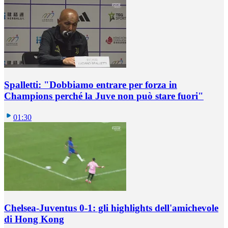
Spalletti: "Dobbiamo entrare per forza in
Champions perché la Juve non può stare fuori"
01:30
Chelsea-Juventus 0-1: gli highlights dell'amichevole
di Hong Kong