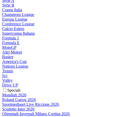
Serie A
Serie B
Coppa Italia
Champions League
Europa League
Conference League
Calcio Estero
Supercoppa Italiana
Formula 1
Formula E
MotoGP
Altri Motori
Basket
America's Cup
Nations League
Tennis
Sci
Volley
Drive UP
Speciali
Mondiali 2026
Roland Garros 2026
Sportmediaset Live Riccione 2026
Scudetto Inter 2026
Olimpiadi Invernali Milano Cortina 2026