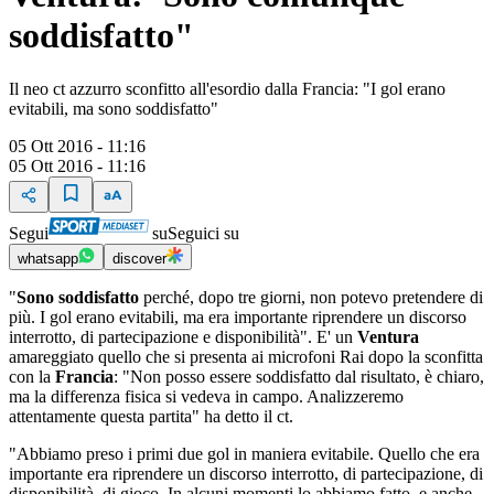
soddisfatto"
Il neo ct azzurro sconfitto all'esordio dalla Francia: "I gol erano
evitabili, ma sono soddisfatto"
05 Ott 2016 - 11:16
05 Ott 2016 - 11:16
Segui
su
Seguici su
whatsapp
discover
"
Sono soddisfatto
perché, dopo tre giorni, non potevo pretendere di
più. I gol erano evitabili, ma era importante riprendere un discorso
interrotto, di partecipazione e disponibilità". E' un
Ventura
amareggiato quello che si presenta ai microfoni Rai dopo la sconfitta
con la
Francia
: "Non posso essere soddisfatto dal risultato, è chiaro,
ma la differenza fisica si vedeva in campo. Analizzeremo
attentamente questa partita" ha detto il ct.
"Abbiamo preso i primi due gol in maniera evitabile. Quello che era
importante era riprendere un discorso interrotto, di partecipazione, di
disponibilità, di gioco. In alcuni momenti lo abbiamo fatto, e anche