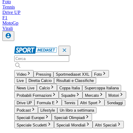
Foto
Tennis
Drive UP
F1
MotoGp
Virali
Video
Pressing
Sportmediaset XXL
Foto
Live
Diretta Calcio
Risultati e Classifiche
News Live
Calcio
Coppa Italia
Supercoppa Italiana
Probabili Formazioni
Squadre
Mercato
Motori
Drive UP
Formula E
Tennis
Altri Sport
Sondaggi
Podcast
Lifestyle
Un libro a settimana
Speciali Europei
Speciali Olimpiadi
Speciale Scudetti
Speciali Mondiali
Altri Speciali