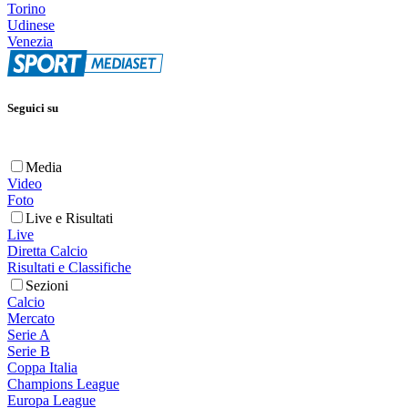
Torino
Udinese
Venezia
Seguici su
Media
Video
Foto
Live e Risultati
Live
Diretta Calcio
Risultati e Classifiche
Sezioni
Calcio
Mercato
Serie A
Serie B
Coppa Italia
Champions League
Europa League