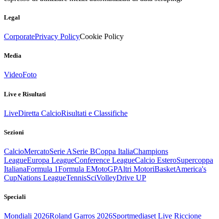
Legal
Corporate
Privacy Policy
Cookie Policy
Media
Video
Foto
Live e Risultati
Live
Diretta Calcio
Risultati e Classifiche
Sezioni
Calcio
Mercato
Serie A
Serie B
Coppa Italia
Champions
League
Europa League
Conference League
Calcio Estero
Supercoppa
Italiana
Formula 1
Formula E
MotoGP
Altri Motori
Basket
America's
Cup
Nations League
Tennis
Sci
Volley
Drive UP
Speciali
Mondiali 2026
Roland Garros 2026
Sportmediaset Live Riccione