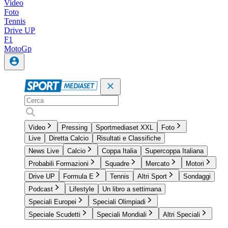
Video
Foto
Tennis
Drive UP
F1
MotoGp
Video
Pressing
Sportmediaset XXL
Foto
Live
Diretta Calcio
Risultati e Classifiche
News Live
Calcio
Coppa Italia
Supercoppa Italiana
Probabili Formazioni
Squadre
Mercato
Motori
Drive UP
Formula E
Tennis
Altri Sport
Sondaggi
Podcast
Lifestyle
Un libro a settimana
Speciali Europei
Speciali Olimpiadi
Speciale Scudetti
Speciali Mondiali
Altri Speciali