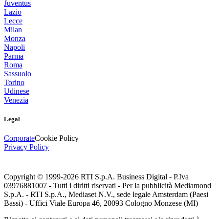
Juventus
Lazio
Lecce
Milan
Monza
Napoli
Parma
Roma
Sassuolo
Torino
Udinese
Venezia
Legal
Corporate
Cookie Policy
Privacy Policy
Copyright © 1999-
2026
RTI S.p.A. Business Digital - P.Iva
03976881007 - Tutti i diritti riservati - Per la pubblicità Mediamond
S.p.A. - RTI S.p.A., Mediaset N.V., sede legale Amsterdam (Paesi
Bassi) - Uffici Viale Europa 46, 20093 Cologno Monzese (MI)