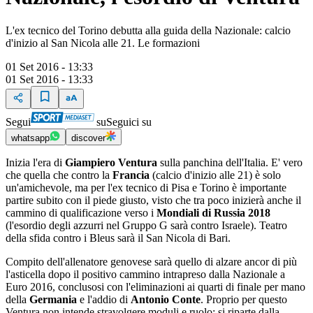
L'ex tecnico del Torino debutta alla guida della Nazionale: calcio
d'inizio al San Nicola alle 21. Le formazioni
01 Set 2016 - 13:33
01 Set 2016 - 13:33
Segui
su
Seguici su
whatsapp
discover
Inizia l'era di
Giampiero Ventura
sulla panchina dell'Italia. E' vero
che quella che contro la
Francia
(calcio d'inizio alle 21) è solo
un'amichevole, ma per l'ex tecnico di Pisa e Torino è importante
partire subito con il piede giusto, visto che tra poco inizierà anche il
cammino di qualificazione verso i
Mondiali di Russia 2018
(l'esordio degli azzurri nel Gruppo G sarà contro Israele). Teatro
della sfida contro i Bleus sarà il San Nicola di Bari.
Compito dell'allenatore genovese sarà quello di alzare ancor di più
l'asticella dopo il positivo cammino intrapreso dalla Nazionale a
Euro 2016, conclusosi con l'eliminazioni ai quarti di finale per mano
della
Germania
e l'addio di
Antonio Conte
. Proprio per questo
Ventura non intende stravolgere moduli e ruolo: si riparte dalla