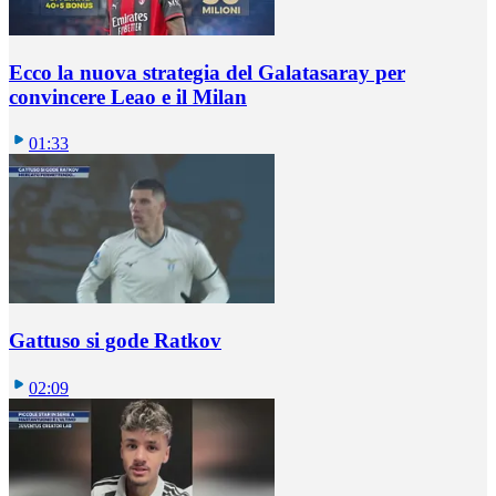
Ecco la nuova strategia del Galatasaray per
convincere Leao e il Milan
01:33
Gattuso si gode Ratkov
02:09