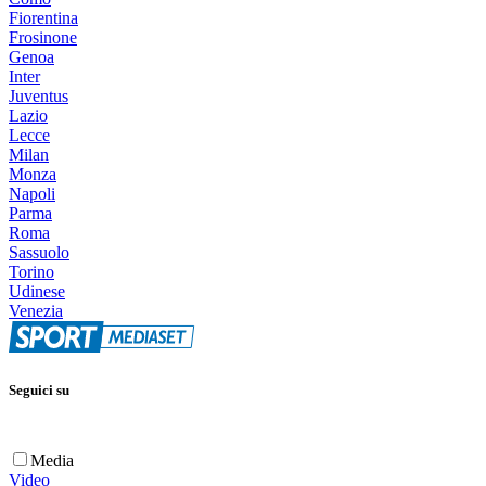
Fiorentina
Frosinone
Genoa
Inter
Juventus
Lazio
Lecce
Milan
Monza
Napoli
Parma
Roma
Sassuolo
Torino
Udinese
Venezia
Seguici su
Media
Video