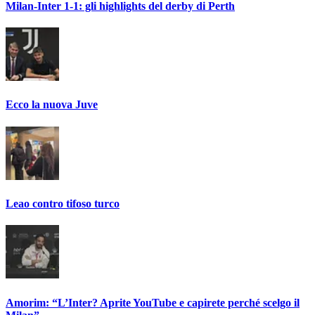
Milan-Inter 1-1: gli highlights del derby di Perth
Ecco la nuova Juve
Leao contro tifoso turco
Amorim: “L’Inter? Aprite YouTube e capirete perché scelgo il