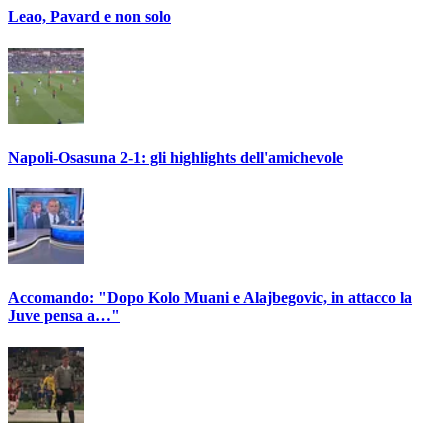
Leao, Pavard e non solo
Napoli-Osasuna 2-1: gli highlights dell'amichevole
Accomando: "Dopo Kolo Muani e Alajbegovic, in attacco la
Juve pensa a…"