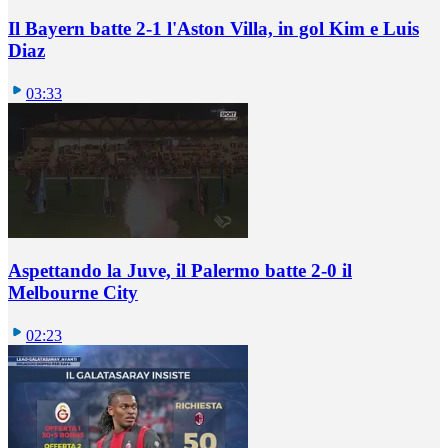
Il Bayern batte 2-1 l'Aston Villa, in gol Kim e Luis
Diaz
03:33
Aspettando la Juve, il Palermo batte 2-0 il
Melbourne City
02:23