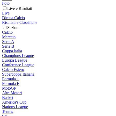
Foto
Live e Risultati
Live
Diretta Calcio
Risultati e Classifiche
Sezioni
Calcio
Mercato
Serie A
Serie B
Coppa Italia
Champions League
Europa League
Conference League
Calcio Estero
Supercoppa Italiana
Formula 1
Formula E
MotoGP
Altri Motori
Basket
America's Cup
Nations League
Tennis