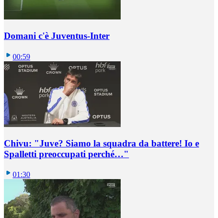
Domani c'è Juventus-Inter
00:59
Chivu: "Juve? Siamo la squadra da battere! Io e
Spalletti preoccupati perché…"
01:30