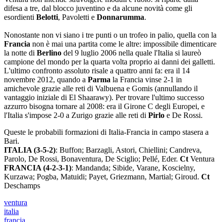
difesa a tre, dal blocco juventino e da alcune novità come gli
esordienti
Belotti
, Pavoletti e
Donnarumma
.
Nonostante non vi siano i tre punti o un trofeo in palio, quella con la
Francia
non è mai una partita come le altre: impossibile dimenticare
la notte di
Berlino
del 9 luglio 2006 nella quale l'Italia si laureò
campione del mondo per la quarta volta proprio ai danni dei galletti.
L'ultimo confronto assoluto risale a quattro anni fa: era il 14
novembre 2012, quando a
Parma
la Francia vinse 2-1 in
amichevole grazie alle reti di Valbuena e Gomis (annullando il
vantaggio iniziale di El Shaarawy). Per trovare l'ultimo successo
azzurro bisogna tornare al 2008: era il Girone C degli Europei, e
l'Italia s'impose 2-0 a Zurigo grazie alle reti di
Pirlo
e De Rossi.
Queste le probabili formazioni di Italia-Francia in campo stasera a
Bari.
ITALIA (3-5-2)
: Buffon; Barzagli, Astori, Chiellini; Candreva,
Parolo, De Rossi, Bonaventura, De Sciglio; Pellé, Eder.
Ct
Ventura
FRANCIA (4-2-3-1)
: Mandanda; Sibide, Varane, Koscielny,
Kurzawa; Pogba, Matuidi; Payet, Griezmann, Martial; Giroud.
Ct
Deschamps
ventura
italia
francia