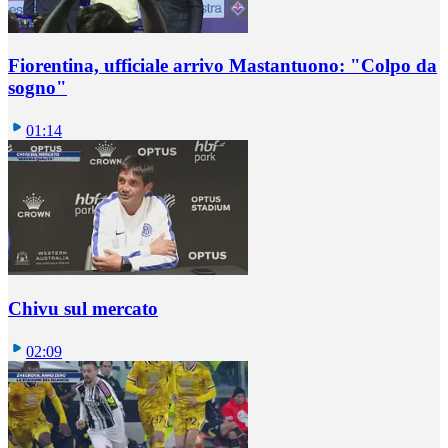
Fiorentina, ufficiale arrivo Mastantuono: "Colpo da
sogno"
01:14
Chivu sul mercato
02:09