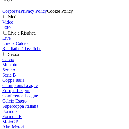
Corporate
Privacy Policy
Cookie Policy
Media
Video
Foto
Live e Risultati
Live
Diretta Calcio
Risultati e Classifiche
Sezioni
Calcio
Mercato
Serie A
Serie B
Coppa Italia
Champions League
Europa League
Conference League
Calcio Estero
Supercoppa Italiana
Formula 1
Formula E
MotoGP
Altri Motori