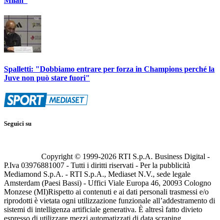
Milan”
Spalletti: "Dobbiamo entrare per forza in Champions perché la
Juve non può stare fuori"
Seguici su
Copyright © 1999-
2026
RTI S.p.A. Business Digital -
P.Iva 03976881007 - Tutti i diritti riservati - Per la pubblicità
Mediamond S.p.A. - RTI S.p.A., Mediaset N.V., sede legale
Amsterdam (Paesi Bassi) - Uffici Viale Europa 46, 20093 Cologno
Monzese (MI)
Rispetto ai contenuti e ai dati personali trasmessi e/o
riprodotti è vietata ogni utilizzazione funzionale all’addestramento di
sistemi di intelligenza artificiale generativa. È altresì fatto divieto
espresso di utilizzare mezzi automatizzati di data scraping.