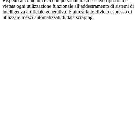
Rispetto ai contenuti e ai dati personali trasmessi e/o riprodotti è
vietata ogni utilizzazione funzionale all’addestramento di sistemi di
intelligenza artificiale generativa. È altresì fatto divieto espresso di
utilizzare mezzi automatizzati di data scraping.