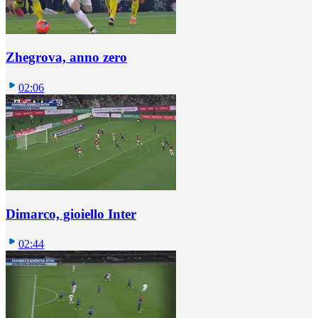
Zhegrova, anno zero
02:06
Dimarco, gioiello Inter
02:44