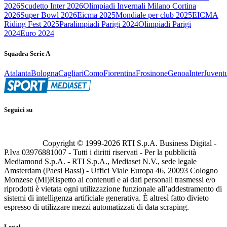
2026
Scudetto Inter 2026
Olimpiadi Invernali Milano Cortina
2026
Super Bowl 2026
Eicma 2025
Mondiale per club 2025
EICMA
Riding Fest 2025
Paralimpiadi Parigi 2024
Olimpiadi Parigi
2024
Euro 2024
Squadra Serie A
Atalanta
Bologna
Cagliari
Como
Fiorentina
Frosinone
Genoa
Inter
Juvent
Seguici su
Copyright © 1999-
2026
RTI S.p.A. Business Digital -
P.Iva 03976881007 - Tutti i diritti riservati - Per la pubblicità
Mediamond S.p.A. - RTI S.p.A., Mediaset N.V., sede legale
Amsterdam (Paesi Bassi) - Uffici Viale Europa 46, 20093 Cologno
Monzese (MI)
Rispetto ai contenuti e ai dati personali trasmessi e/o
riprodotti è vietata ogni utilizzazione funzionale all’addestramento di
sistemi di intelligenza artificiale generativa. È altresì fatto divieto
espresso di utilizzare mezzi automatizzati di data scraping.
Legal