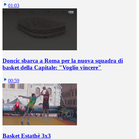
01:03
Doncic sbarca a Roma per la nuova squadra di
basket della Capitale: "Voglio vincere"
00:59
Basket Estathè 3x3