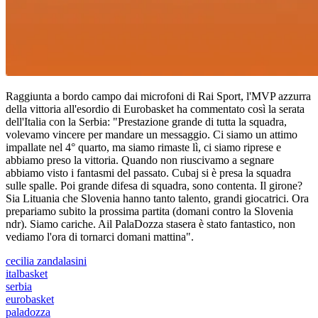
Raggiunta a bordo campo dai microfoni di Rai Sport, l'MVP azzurra
della vittoria all'esordio di Eurobasket ha commentato così la serata
dell'Italia con la Serbia: "Prestazione grande di tutta la squadra,
volevamo vincere per mandare un messaggio. Ci siamo un attimo
impallate nel 4° quarto, ma siamo rimaste lì, ci siamo riprese e
abbiamo preso la vittoria. Quando non riuscivamo a segnare
abbiamo visto i fantasmi del passato. Cubaj si è presa la squadra
sulle spalle. Poi grande difesa di squadra, sono contenta. Il girone?
Sia Lituania che Slovenia hanno tanto talento, grandi giocatrici. Ora
prepariamo subito la prossima partita (domani contro la Slovenia
ndr). Siamo cariche. Ail PalaDozza stasera è stato fantastico, non
vediamo l'ora di tornarci domani mattina".
cecilia zandalasini
italbasket
serbia
eurobasket
paladozza