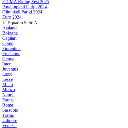
EICMA Riding Fest 2025
Paralimpiadi Parigi 2024
Olimpiadi Parigi 2024
Euro 2024
Squadra Serie A
Atalanta
Bologna
Cagliari
Como
Fiorentina
Frosinone
Genoa
Inter
Juventus
Lazio
Lecce
Milan
Monza
Napoli
Parma
Roma
Sassuolo
Torino
Udinese
Venezia