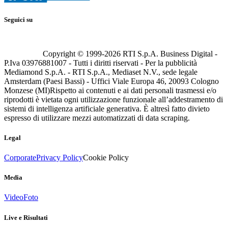
Seguici su
Copyright © 1999-
2026
RTI S.p.A. Business Digital -
P.Iva 03976881007 - Tutti i diritti riservati - Per la pubblicità
Mediamond S.p.A. - RTI S.p.A., Mediaset N.V., sede legale
Amsterdam (Paesi Bassi) - Uffici Viale Europa 46, 20093 Cologno
Monzese (MI)
Rispetto ai contenuti e ai dati personali trasmessi e/o
riprodotti è vietata ogni utilizzazione funzionale all’addestramento di
sistemi di intelligenza artificiale generativa. È altresì fatto divieto
espresso di utilizzare mezzi automatizzati di data scraping.
Legal
Corporate
Privacy Policy
Cookie Policy
Media
Video
Foto
Live e Risultati