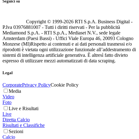
Seguici su
Copyright © 1999-
2026
RTI S.p.A. Business Digital -
P.Iva 03976881007 - Tutti i diritti riservati - Per la pubblicità
Mediamond S.p.A. - RTI S.p.A., Mediaset N.V., sede legale
Amsterdam (Paesi Bassi) - Uffici Viale Europa 46, 20093 Cologno
Monzese (MI)
Rispetto ai contenuti e ai dati personali trasmessi e/o
riprodotti è vietata ogni utilizzazione funzionale all’addestramento di
sistemi di intelligenza artificiale generativa. È altresì fatto divieto
espresso di utilizzare mezzi automatizzati di data scraping.
Legal
Corporate
Privacy Policy
Cookie Policy
Media
Video
Foto
Live e Risultati
Live
Diretta Calcio
Risultati e Classifiche
Sezioni
Calcio