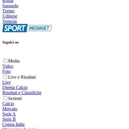
Roma
Sassuolo
Torino
Udinese
Venezia
Seguici su
Media
Video
Foto
Live e Risultati
Live
Diretta Calcio
Risultati e Classifiche
Sezioni
Calcio
Mercato
Serie A
Serie B
Coppa Italia