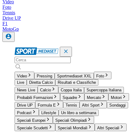
Video
Foto
Tennis
Drive UP
F1
MotoGp
Video
Pressing
Sportmediaset XXL
Foto
Live
Diretta Calcio
Risultati e Classifiche
News Live
Calcio
Coppa Italia
Supercoppa Italiana
Probabili Formazioni
Squadre
Mercato
Motori
Drive UP
Formula E
Tennis
Altri Sport
Sondaggi
Podcast
Lifestyle
Un libro a settimana
Speciali Europei
Speciali Olimpiadi
Speciale Scudetti
Speciali Mondiali
Altri Speciali