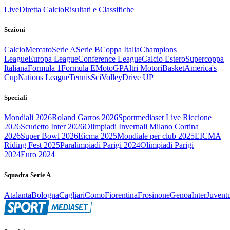
Live
Diretta Calcio
Risultati e Classifiche
Sezioni
Calcio
Mercato
Serie A
Serie B
Coppa Italia
Champions
League
Europa League
Conference League
Calcio Estero
Supercoppa
Italiana
Formula 1
Formula E
MotoGP
Altri Motori
Basket
America's
Cup
Nations League
Tennis
Sci
Volley
Drive UP
Speciali
Mondiali 2026
Roland Garros 2026
Sportmediaset Live Riccione
2026
Scudetto Inter 2026
Olimpiadi Invernali Milano Cortina
2026
Super Bowl 2026
Eicma 2025
Mondiale per club 2025
EICMA
Riding Fest 2025
Paralimpiadi Parigi 2024
Olimpiadi Parigi
2024
Euro 2024
Squadra Serie A
Atalanta
Bologna
Cagliari
Como
Fiorentina
Frosinone
Genoa
Inter
Juvent