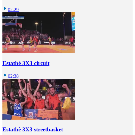
02:29
Estathè 3X3 circuit
02:38
Estathè 3X3 streetbasket