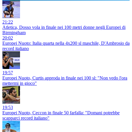
21:22
Atletica, Dosso vola in finale nei 100 metri donne negli Europei di
Birmingham
20:02
Europei Nuoto: Italia quarta nella 4x200 sl maschile, D'Ambrosio da
record italiano
19:57
Europei Nuoto, Curtis approda in finale nei 100 sl: "Non vedo l'ora
mettermi in gioco"
19:53
Europei Nuoto, Ceccon in finale 50 farfalla: "Domani potrebbe
scapparci record italiano"