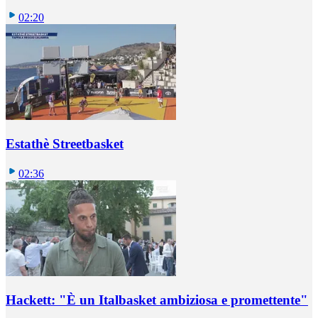
02:20
Estathè Streetbasket
02:36
Hackett: "È un Italbasket ambiziosa e promettente"