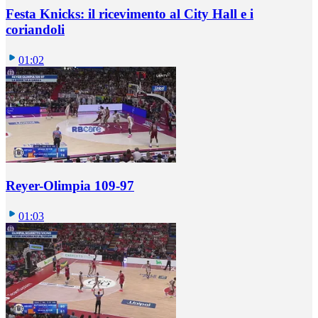
Festa Knicks: il ricevimento al City Hall e i
coriandoli
01:02
Reyer-Olimpia 109-97
01:03