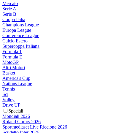
Mercato
Serie A
Serie B
Coppa Italia
Champions League
Europa League
Conference League
Calcio Estero
Supercoppa Italiana
Formula 1
Formula E
MotoGP
Altri Motori
Basket
America's Cup
Nations League
Tennis
Sci
Volley
Drive UP
Speciali
Mondiali 2026
Roland Garros 2026
Sportmediaset Live Riccione 2026
Scudetto Inter 2026