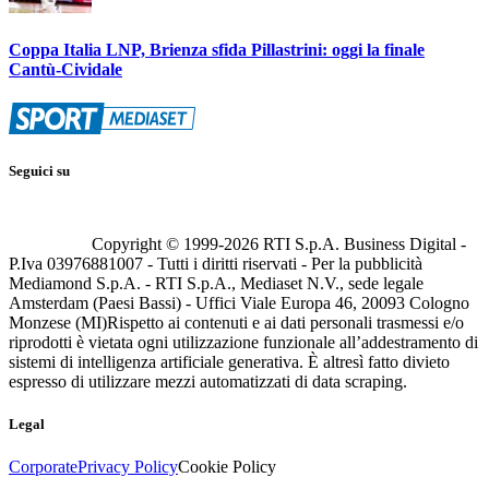
Coppa Italia LNP, Brienza sfida Pillastrini: oggi la finale
Cantù-Cividale
Seguici su
Copyright © 1999-
2026
RTI S.p.A. Business Digital -
P.Iva 03976881007 - Tutti i diritti riservati - Per la pubblicità
Mediamond S.p.A. - RTI S.p.A., Mediaset N.V., sede legale
Amsterdam (Paesi Bassi) - Uffici Viale Europa 46, 20093 Cologno
Monzese (MI)
Rispetto ai contenuti e ai dati personali trasmessi e/o
riprodotti è vietata ogni utilizzazione funzionale all’addestramento di
sistemi di intelligenza artificiale generativa. È altresì fatto divieto
espresso di utilizzare mezzi automatizzati di data scraping.
Legal
Corporate
Privacy Policy
Cookie Policy