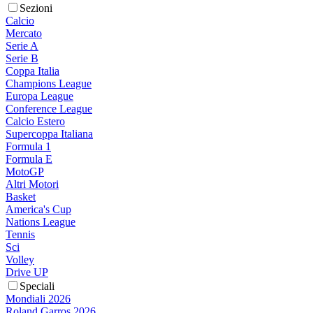
Sezioni
Calcio
Mercato
Serie A
Serie B
Coppa Italia
Champions League
Europa League
Conference League
Calcio Estero
Supercoppa Italiana
Formula 1
Formula E
MotoGP
Altri Motori
Basket
America's Cup
Nations League
Tennis
Sci
Volley
Drive UP
Speciali
Mondiali 2026
Roland Garros 2026