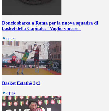
Doncic sbarca a Roma per la nuova squadra di
basket della Capitale: "Voglio vincere"
00:59
Basket Estathè 3x3
01:28