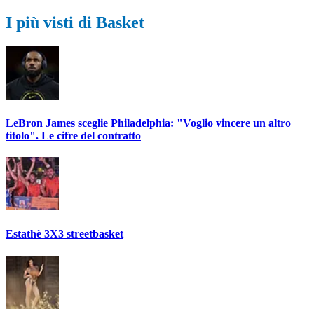
I più visti di Basket
LeBron James sceglie Philadelphia: "Voglio vincere un altro
titolo". Le cifre del contratto
Estathè 3X3 streetbasket