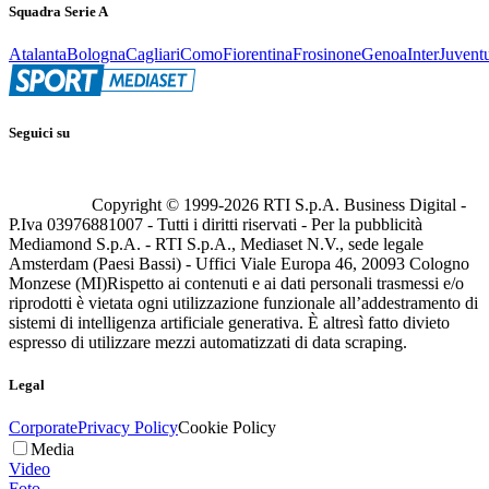
Squadra Serie A
Atalanta
Bologna
Cagliari
Como
Fiorentina
Frosinone
Genoa
Inter
Juvent
Seguici su
Copyright © 1999-
2026
RTI S.p.A. Business Digital -
P.Iva 03976881007 - Tutti i diritti riservati - Per la pubblicità
Mediamond S.p.A. - RTI S.p.A., Mediaset N.V., sede legale
Amsterdam (Paesi Bassi) - Uffici Viale Europa 46, 20093 Cologno
Monzese (MI)
Rispetto ai contenuti e ai dati personali trasmessi e/o
riprodotti è vietata ogni utilizzazione funzionale all’addestramento di
sistemi di intelligenza artificiale generativa. È altresì fatto divieto
espresso di utilizzare mezzi automatizzati di data scraping.
Legal
Corporate
Privacy Policy
Cookie Policy
Media
Video
Foto