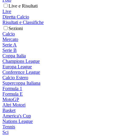
Live e Risultati
Live
Diretta Calcio
Risultati e Classifiche
Sezioni
Calcio
Mercato
Serie A
Serie B
Coppa Italia
Champions League
Europa League
Conference League
Calcio Estero
Supercoppa Italiana
Formula 1
Formula E
MotoGP
Altri Motori
Basket
America's Cup
Nations League
Tennis
Sci