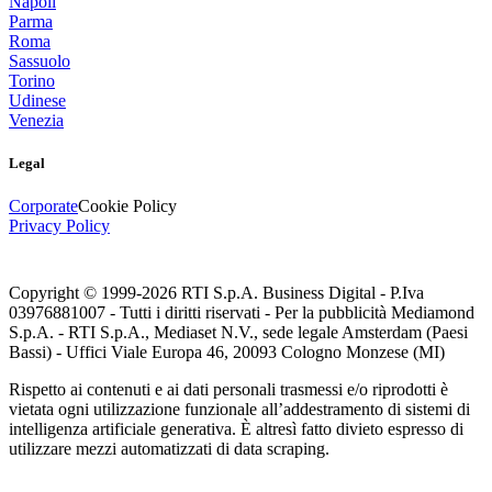
Napoli
Parma
Roma
Sassuolo
Torino
Udinese
Venezia
Legal
Corporate
Cookie Policy
Privacy Policy
Copyright © 1999-
2026
RTI S.p.A. Business Digital - P.Iva
03976881007 - Tutti i diritti riservati - Per la pubblicità Mediamond
S.p.A. - RTI S.p.A., Mediaset N.V., sede legale Amsterdam (Paesi
Bassi) - Uffici Viale Europa 46, 20093 Cologno Monzese (MI)
Rispetto ai contenuti e ai dati personali trasmessi e/o riprodotti è
vietata ogni utilizzazione funzionale all’addestramento di sistemi di
intelligenza artificiale generativa. È altresì fatto divieto espresso di
utilizzare mezzi automatizzati di data scraping.