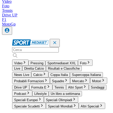
Video
Foto
Tennis
Drive UP
F1
MotoGp
Video
Pressing
Sportmediaset XXL
Foto
Live
Diretta Calcio
Risultati e Classifiche
News Live
Calcio
Coppa Italia
Supercoppa Italiana
Probabili Formazioni
Squadre
Mercato
Motori
Drive UP
Formula E
Tennis
Altri Sport
Sondaggi
Podcast
Lifestyle
Un libro a settimana
Speciali Europei
Speciali Olimpiadi
Speciale Scudetti
Speciali Mondiali
Altri Speciali