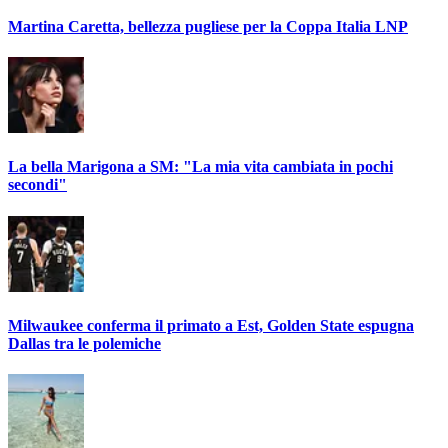
Martina Caretta, bellezza pugliese per la Coppa Italia LNP
La bella Marigona a SM: "La mia vita cambiata in pochi
secondi"
Milwaukee conferma il primato a Est, Golden State espugna
Dallas tra le polemiche