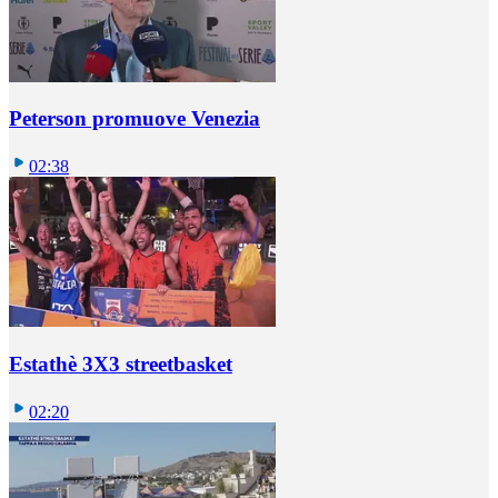
Peterson promuove Venezia
02:38
Estathè 3X3 streetbasket
02:20