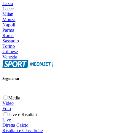
Lazio
Lecce
Milan
Monza
Napoli
Parma
Roma
Sassuolo
Torino
Udinese
Venezia
Seguici su
Media
Video
Foto
Live e Risultati
Live
Diretta Calcio
Risultati e Classifiche