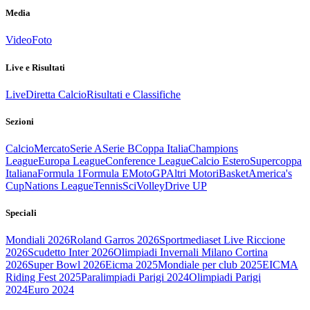
Media
Video
Foto
Live e Risultati
Live
Diretta Calcio
Risultati e Classifiche
Sezioni
Calcio
Mercato
Serie A
Serie B
Coppa Italia
Champions
League
Europa League
Conference League
Calcio Estero
Supercoppa
Italiana
Formula 1
Formula E
MotoGP
Altri Motori
Basket
America's
Cup
Nations League
Tennis
Sci
Volley
Drive UP
Speciali
Mondiali 2026
Roland Garros 2026
Sportmediaset Live Riccione
2026
Scudetto Inter 2026
Olimpiadi Invernali Milano Cortina
2026
Super Bowl 2026
Eicma 2025
Mondiale per club 2025
EICMA
Riding Fest 2025
Paralimpiadi Parigi 2024
Olimpiadi Parigi
2024
Euro 2024