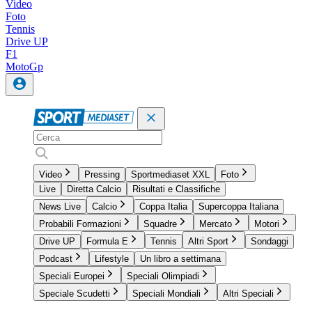
Video
Foto
Tennis
Drive UP
F1
MotoGp
Video
Pressing
Sportmediaset XXL
Foto
Live
Diretta Calcio
Risultati e Classifiche
News Live
Calcio
Coppa Italia
Supercoppa Italiana
Probabili Formazioni
Squadre
Mercato
Motori
Drive UP
Formula E
Tennis
Altri Sport
Sondaggi
Podcast
Lifestyle
Un libro a settimana
Speciali Europei
Speciali Olimpiadi
Speciale Scudetti
Speciali Mondiali
Altri Speciali