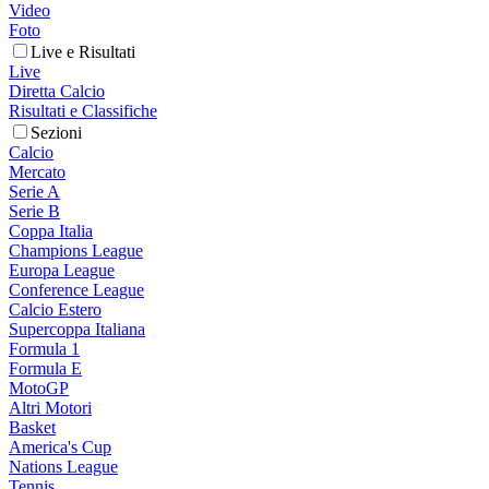
Video
Foto
Live e Risultati
Live
Diretta Calcio
Risultati e Classifiche
Sezioni
Calcio
Mercato
Serie A
Serie B
Coppa Italia
Champions League
Europa League
Conference League
Calcio Estero
Supercoppa Italiana
Formula 1
Formula E
MotoGP
Altri Motori
Basket
America's Cup
Nations League
Tennis