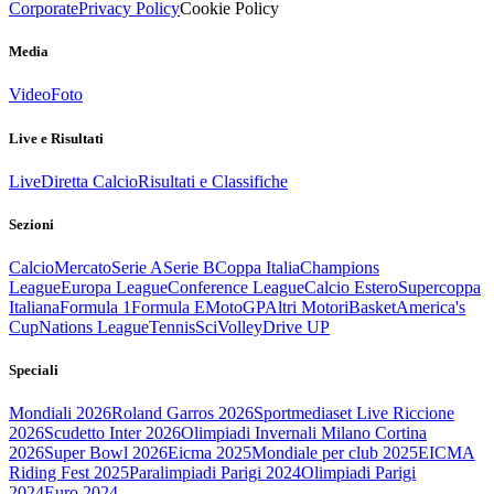
Corporate
Privacy Policy
Cookie Policy
Media
Video
Foto
Live e Risultati
Live
Diretta Calcio
Risultati e Classifiche
Sezioni
Calcio
Mercato
Serie A
Serie B
Coppa Italia
Champions
League
Europa League
Conference League
Calcio Estero
Supercoppa
Italiana
Formula 1
Formula E
MotoGP
Altri Motori
Basket
America's
Cup
Nations League
Tennis
Sci
Volley
Drive UP
Speciali
Mondiali 2026
Roland Garros 2026
Sportmediaset Live Riccione
2026
Scudetto Inter 2026
Olimpiadi Invernali Milano Cortina
2026
Super Bowl 2026
Eicma 2025
Mondiale per club 2025
EICMA
Riding Fest 2025
Paralimpiadi Parigi 2024
Olimpiadi Parigi
2024
Euro 2024