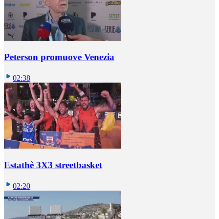
Peterson promuove Venezia
02:38
Estathè 3X3 streetbasket
02:20