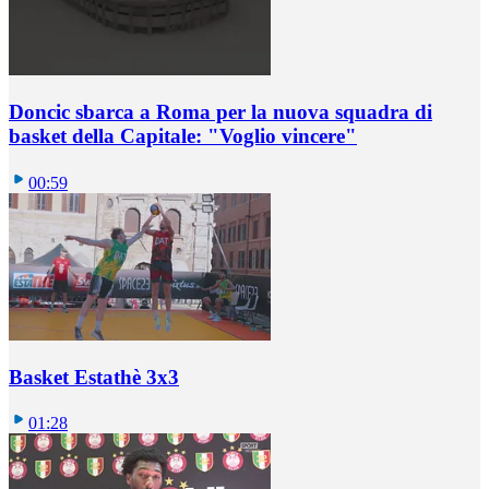
Doncic sbarca a Roma per la nuova squadra di
basket della Capitale: "Voglio vincere"
00:59
Basket Estathè 3x3
01:28