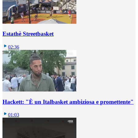
Estathè Streetbasket
02:36
Hackett: "È un Italbasket ambiziosa e promettente"
01:03