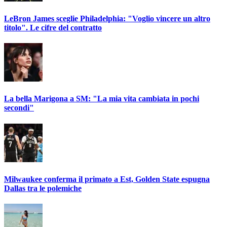
LeBron James sceglie Philadelphia: "Voglio vincere un altro
titolo". Le cifre del contratto
La bella Marigona a SM: "La mia vita cambiata in pochi
secondi"
Milwaukee conferma il primato a Est, Golden State espugna
Dallas tra le polemiche