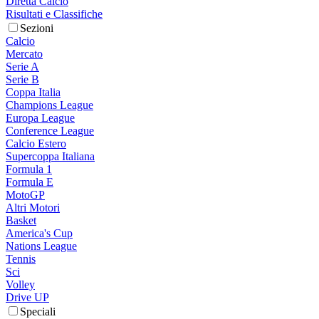
Diretta Calcio
Risultati e Classifiche
Sezioni
Calcio
Mercato
Serie A
Serie B
Coppa Italia
Champions League
Europa League
Conference League
Calcio Estero
Supercoppa Italiana
Formula 1
Formula E
MotoGP
Altri Motori
Basket
America's Cup
Nations League
Tennis
Sci
Volley
Drive UP
Speciali