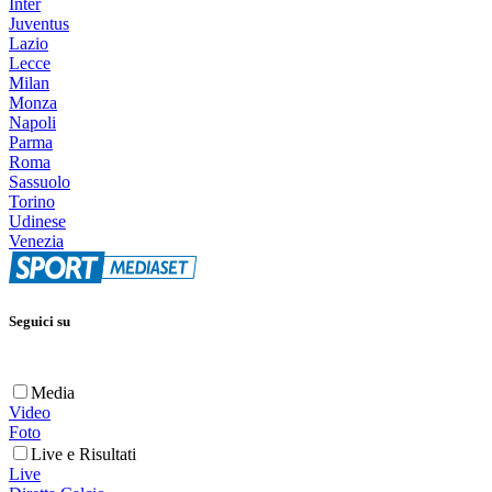
Inter
Juventus
Lazio
Lecce
Milan
Monza
Napoli
Parma
Roma
Sassuolo
Torino
Udinese
Venezia
Seguici su
Media
Video
Foto
Live e Risultati
Live