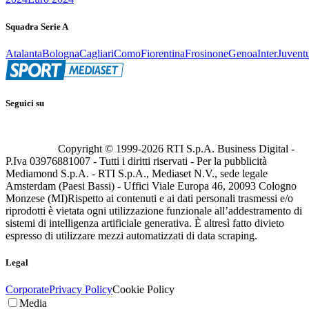
Squadra Serie A
Atalanta
Bologna
Cagliari
Como
Fiorentina
Frosinone
Genoa
Inter
Juvent
Seguici su
Copyright © 1999-
2026
RTI S.p.A. Business Digital -
P.Iva 03976881007 - Tutti i diritti riservati - Per la pubblicità
Mediamond S.p.A. - RTI S.p.A., Mediaset N.V., sede legale
Amsterdam (Paesi Bassi) - Uffici Viale Europa 46, 20093 Cologno
Monzese (MI)
Rispetto ai contenuti e ai dati personali trasmessi e/o
riprodotti è vietata ogni utilizzazione funzionale all’addestramento di
sistemi di intelligenza artificiale generativa. È altresì fatto divieto
espresso di utilizzare mezzi automatizzati di data scraping.
Legal
Corporate
Privacy Policy
Cookie Policy
Media