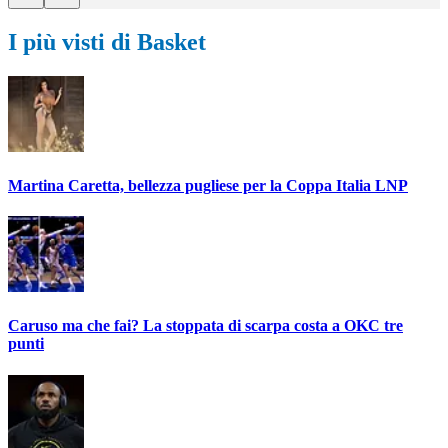
I più visti di Basket
Martina Caretta, bellezza pugliese per la Coppa Italia LNP
Caruso ma che fai? La stoppata di scarpa costa a OKC tre
punti