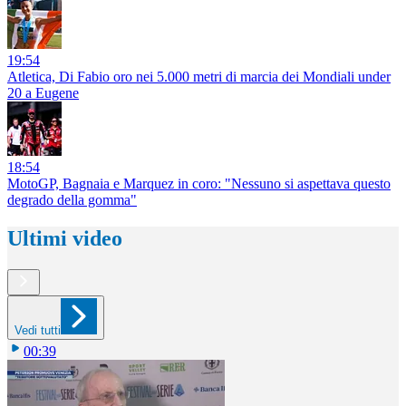
19:54
Atletica, Di Fabio oro nei 5.000 metri di marcia dei Mondiali under
20 a Eugene
18:54
MotoGP, Bagnaia e Marquez in coro: "Nessuno si aspettava questo
degrado della gomma"
Ultimi video
Vedi tutti
00:39