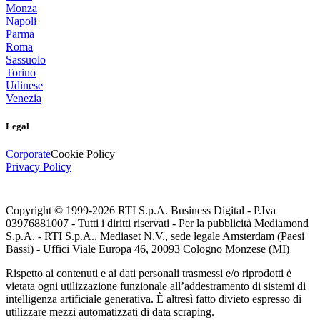
Monza
Napoli
Parma
Roma
Sassuolo
Torino
Udinese
Venezia
Legal
Corporate
Cookie Policy
Privacy Policy
Copyright © 1999-
2026
RTI S.p.A. Business Digital - P.Iva
03976881007 - Tutti i diritti riservati - Per la pubblicità Mediamond
S.p.A. - RTI S.p.A., Mediaset N.V., sede legale Amsterdam (Paesi
Bassi) - Uffici Viale Europa 46, 20093 Cologno Monzese (MI)
Rispetto ai contenuti e ai dati personali trasmessi e/o riprodotti è
vietata ogni utilizzazione funzionale all’addestramento di sistemi di
intelligenza artificiale generativa. È altresì fatto divieto espresso di
utilizzare mezzi automatizzati di data scraping.