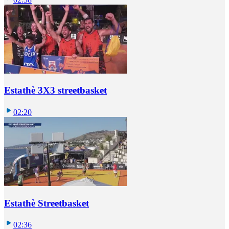
Estathè 3X3 streetbasket
02:20
Estathè Streetbasket
02:36