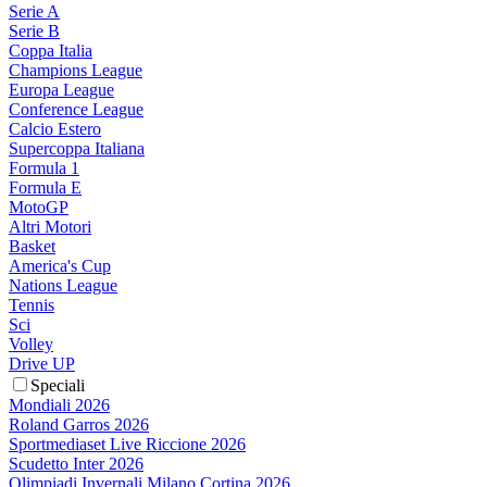
Serie A
Serie B
Coppa Italia
Champions League
Europa League
Conference League
Calcio Estero
Supercoppa Italiana
Formula 1
Formula E
MotoGP
Altri Motori
Basket
America's Cup
Nations League
Tennis
Sci
Volley
Drive UP
Speciali
Mondiali 2026
Roland Garros 2026
Sportmediaset Live Riccione 2026
Scudetto Inter 2026
Olimpiadi Invernali Milano Cortina 2026