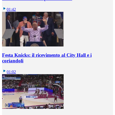
01:42
Festa Knicks: il ricevimento al City Hall e i
coriandoli
01:02