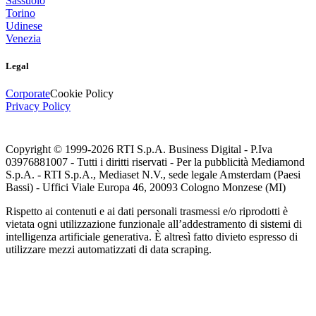
Sassuolo
Torino
Udinese
Venezia
Legal
Corporate
Cookie Policy
Privacy Policy
Copyright © 1999-
2026
RTI S.p.A. Business Digital - P.Iva
03976881007 - Tutti i diritti riservati - Per la pubblicità Mediamond
S.p.A. - RTI S.p.A., Mediaset N.V., sede legale Amsterdam (Paesi
Bassi) - Uffici Viale Europa 46, 20093 Cologno Monzese (MI)
Rispetto ai contenuti e ai dati personali trasmessi e/o riprodotti è
vietata ogni utilizzazione funzionale all’addestramento di sistemi di
intelligenza artificiale generativa. È altresì fatto divieto espresso di
utilizzare mezzi automatizzati di data scraping.