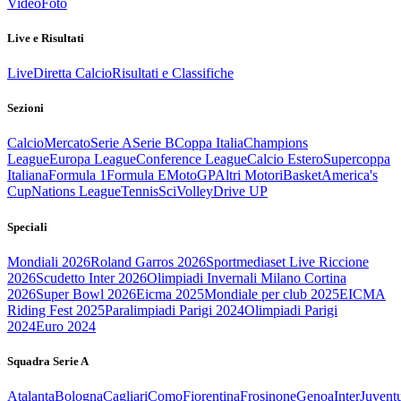
Video
Foto
Live e Risultati
Live
Diretta Calcio
Risultati e Classifiche
Sezioni
Calcio
Mercato
Serie A
Serie B
Coppa Italia
Champions
League
Europa League
Conference League
Calcio Estero
Supercoppa
Italiana
Formula 1
Formula E
MotoGP
Altri Motori
Basket
America's
Cup
Nations League
Tennis
Sci
Volley
Drive UP
Speciali
Mondiali 2026
Roland Garros 2026
Sportmediaset Live Riccione
2026
Scudetto Inter 2026
Olimpiadi Invernali Milano Cortina
2026
Super Bowl 2026
Eicma 2025
Mondiale per club 2025
EICMA
Riding Fest 2025
Paralimpiadi Parigi 2024
Olimpiadi Parigi
2024
Euro 2024
Squadra Serie A
Atalanta
Bologna
Cagliari
Como
Fiorentina
Frosinone
Genoa
Inter
Juvent