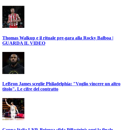
Thomas Walkup e il rituale pre-gara alla Rocky Balboa |
GUARDA IL VIDEO
LeBron James sceglie Philadelphia: "Voglio vincere un altro
titolo". Le cifre del contratto
Coppa Italia LNP, Brienza sfida Pillastrini: oggi la finale