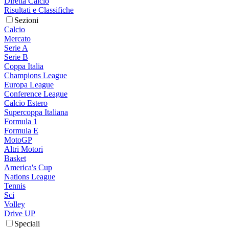
Diretta Calcio
Risultati e Classifiche
Sezioni
Calcio
Mercato
Serie A
Serie B
Coppa Italia
Champions League
Europa League
Conference League
Calcio Estero
Supercoppa Italiana
Formula 1
Formula E
MotoGP
Altri Motori
Basket
America's Cup
Nations League
Tennis
Sci
Volley
Drive UP
Speciali