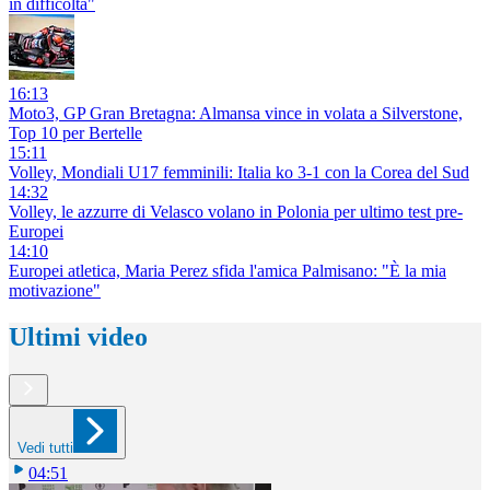
in difficoltà"
16:13
Moto3, GP Gran Bretagna: Almansa vince in volata a Silverstone,
Top 10 per Bertelle
15:11
Volley, Mondiali U17 femminili: Italia ko 3-1 con la Corea del Sud
14:32
Volley, le azzurre di Velasco volano in Polonia per ultimo test pre-
Europei
14:10
Europei atletica, Maria Perez sfida l'amica Palmisano: "È la mia
motivazione"
Ultimi video
Vedi tutti
04:51