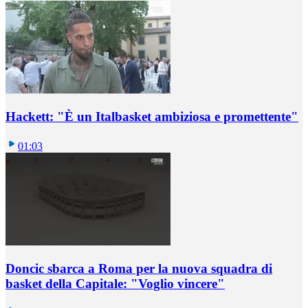
Hackett: "È un Italbasket ambiziosa e promettente"
01:03
Doncic sbarca a Roma per la nuova squadra di
basket della Capitale: "Voglio vincere"