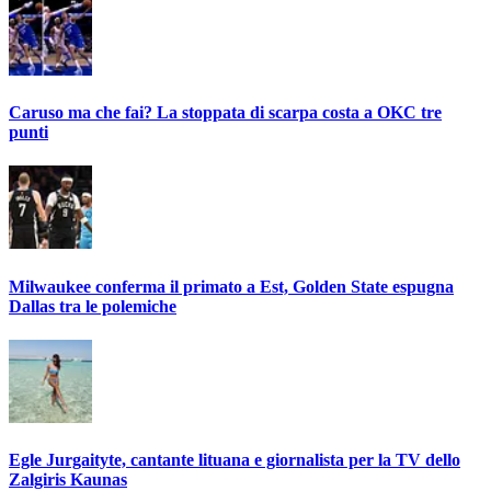
Caruso ma che fai? La stoppata di scarpa costa a OKC tre
punti
Milwaukee conferma il primato a Est, Golden State espugna
Dallas tra le polemiche
Egle Jurgaityte, cantante lituana e giornalista per la TV dello
Zalgiris Kaunas