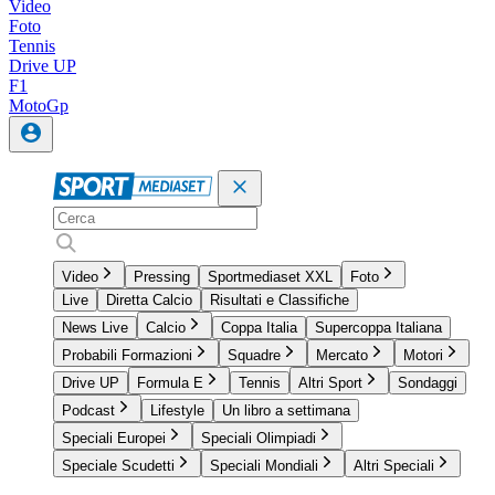
Video
Foto
Tennis
Drive UP
F1
MotoGp
Video
Pressing
Sportmediaset XXL
Foto
Live
Diretta Calcio
Risultati e Classifiche
News Live
Calcio
Coppa Italia
Supercoppa Italiana
Probabili Formazioni
Squadre
Mercato
Motori
Drive UP
Formula E
Tennis
Altri Sport
Sondaggi
Podcast
Lifestyle
Un libro a settimana
Speciali Europei
Speciali Olimpiadi
Speciale Scudetti
Speciali Mondiali
Altri Speciali