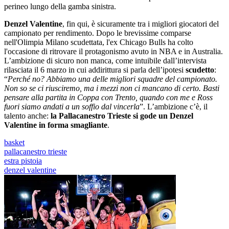
perineo lungo della gamba sinistra.
Denzel Valentine
, fin qui, è sicuramente tra i migliori giocatori del
campionato per rendimento. Dopo le brevissime comparse
nell'Olimpia Milano scudettata, l'ex Chicago Bulls ha colto
l'occasione di ritrovare il protagonismo avuto in NBA e in Australia.
L’ambizione di sicuro non manca, come intuibile dall’intervista
rilasciata il 6 marzo in cui addirittura si parla dell’ipotesi
scudetto
:
“
Perché no? Abbiamo una delle migliori squadre del campionato.
Non so se ci riusciremo, ma i mezzi non ci mancano di certo. Basti
pensare alla partita in Coppa con Trento, quando con me e Ross
fuori siamo andati a un soffio dal vincerla
”. L’ambizione c’è, il
talento anche:
la Pallacanestro Trieste si gode un Denzel
Valentine in forma smagliante
.
basket
pallacanestro trieste
estra pistoia
denzel valentine