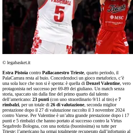
© legabasket.it
Estra Pistoia
contro
Pallacanestro Trieste
, quarto periodo, il
PalaCarrara resta al buio. Concedendoci un gioco metaforico, c’è
una sola luce che non si è spenta: è quella di
Denzel Valentine
, vero
protagonista nel successo per 69-89 dei giuliano. Un match senza
storia, spaccato sin dalla fine del primo quarto dal talento
dell’americano:
23 punti
(con uno straordinario 9/11 al tiro) e
7
rimbalzi
, per un totale di
26 di valutazione
, seconda miglior
prestazione dopo il 27 di valutazione raccolto il 3 novembre 2024
contro Varese. Per Valentine è un’altra grande prestazione dopo i 17
punti e 5 rimbalzi che hanno portato al successo contro la Virtus
Segafredo Bologna, con una notizia (buonissima) su tutte per
Trieste: l’americano ha ormai totalmente recuperato dall’infortunio al