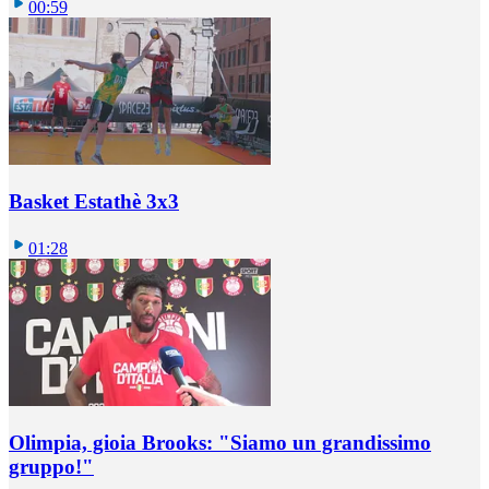
00:59
Basket Estathè 3x3
01:28
Olimpia, gioia Brooks: "Siamo un grandissimo
gruppo!"