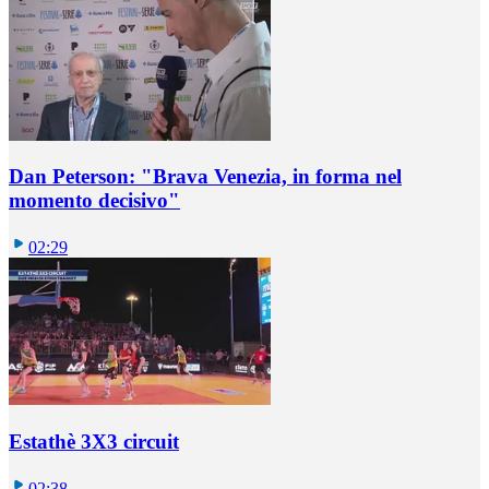
Dan Peterson: "Brava Venezia, in forma nel
momento decisivo"
02:29
Estathè 3X3 circuit
02:38