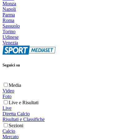
Monza
Napoli
Parma
Roma
Sassuolo
Torino
Udinese
Venezia
Seguici su
Media
Video
Foto
Live e Risultati
Live
Diretta Calcio
Risultati e Classifiche
Sezioni
Calcio
Mercato