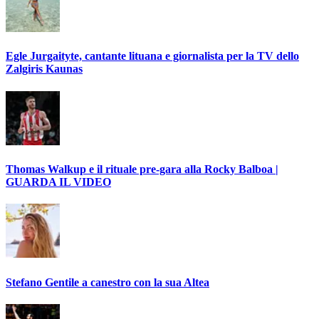
Egle Jurgaityte, cantante lituana e giornalista per la TV dello
Zalgiris Kaunas
Thomas Walkup e il rituale pre-gara alla Rocky Balboa |
GUARDA IL VIDEO
Stefano Gentile a canestro con la sua Altea