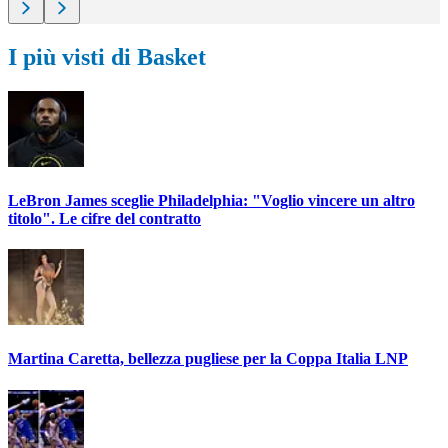
I più visti di Basket
LeBron James sceglie Philadelphia: "Voglio vincere un altro
titolo". Le cifre del contratto
Martina Caretta, bellezza pugliese per la Coppa Italia LNP