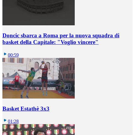
Doncic sbarca a Roma per la nuova squadra di
basket della Capitale: "Voglio vincere"
00:59
Basket Estathè 3x3
01:28