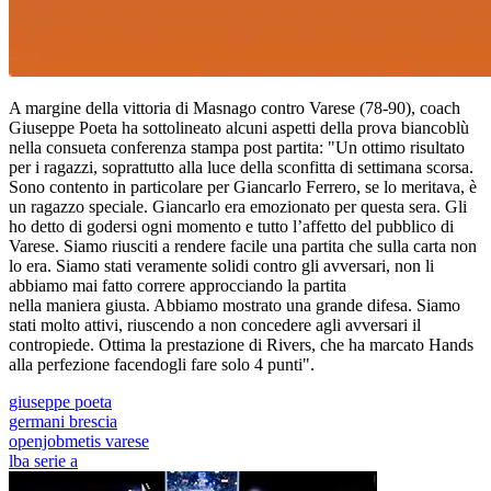
A margine della vittoria di Masnago contro Varese (78-90), coach
Giuseppe Poeta ha sottolineato alcuni aspetti della prova biancoblù
nella consueta conferenza stampa post partita: "Un ottimo risultato
per i ragazzi, soprattutto alla luce della sconfitta di settimana scorsa.
Sono contento in particolare per Giancarlo Ferrero, se lo meritava, è
un ragazzo speciale. Giancarlo era emozionato per questa sera. Gli
ho detto di godersi ogni momento e tutto l’affetto del pubblico di
Varese. Siamo riusciti a rendere facile una partita che sulla carta non
lo era. Siamo stati veramente solidi contro gli avversari, non li
abbiamo mai fatto correre approcciando la partita
nella maniera giusta. Abbiamo mostrato una grande difesa. Siamo
stati molto attivi, riuscendo a non concedere agli avversari il
contropiede. Ottima la prestazione di Rivers, che ha marcato Hands
alla perfezione facendogli fare solo 4 punti".
giuseppe poeta
germani brescia
openjobmetis varese
lba serie a