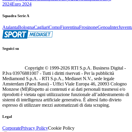
2024
Euro 2024
Squadra Serie A
Atalanta
Bologna
Cagliari
Como
Fiorentina
Frosinone
Genoa
Inter
Juvent
Seguici su
Copyright © 1999-
2026
RTI S.p.A. Business Digital -
P.Iva 03976881007 - Tutti i diritti riservati - Per la pubblicità
Mediamond S.p.A. - RTI S.p.A., Mediaset N.V., sede legale
Amsterdam (Paesi Bassi) - Uffici Viale Europa 46, 20093 Cologno
Monzese (MI)
Rispetto ai contenuti e ai dati personali trasmessi e/o
riprodotti è vietata ogni utilizzazione funzionale all’addestramento di
sistemi di intelligenza artificiale generativa. È altresì fatto divieto
espresso di utilizzare mezzi automatizzati di data scraping.
Legal
Corporate
Privacy Policy
Cookie Policy