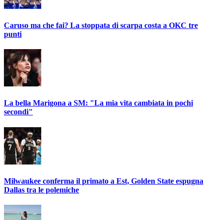
Caruso ma che fai? La stoppata di scarpa costa a OKC tre
punti
La bella Marigona a SM: "La mia vita cambiata in pochi
secondi"
Milwaukee conferma il primato a Est, Golden State espugna
Dallas tra le polemiche