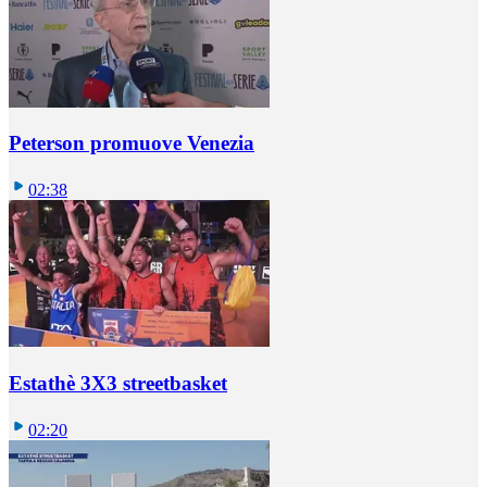
Peterson promuove Venezia
02:38
Estathè 3X3 streetbasket
02:20