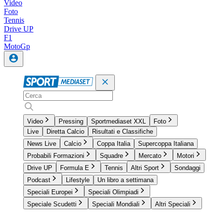
Video
Foto
Tennis
Drive UP
F1
MotoGp
Video
Pressing
Sportmediaset XXL
Foto
Live
Diretta Calcio
Risultati e Classifiche
News Live
Calcio
Coppa Italia
Supercoppa Italiana
Probabili Formazioni
Squadre
Mercato
Motori
Drive UP
Formula E
Tennis
Altri Sport
Sondaggi
Podcast
Lifestyle
Un libro a settimana
Speciali Europei
Speciali Olimpiadi
Speciale Scudetti
Speciali Mondiali
Altri Speciali