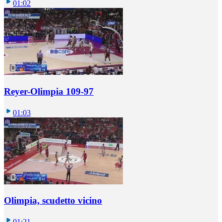
01:02
Reyer-Olimpia 109-97
01:03
Olimpia, scudetto vicino
01:21