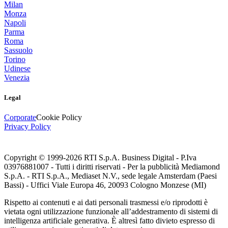
Milan
Monza
Napoli
Parma
Roma
Sassuolo
Torino
Udinese
Venezia
Legal
Corporate
Cookie Policy
Privacy Policy
Copyright © 1999-
2026
RTI S.p.A. Business Digital - P.Iva
03976881007 - Tutti i diritti riservati - Per la pubblicità Mediamond
S.p.A. - RTI S.p.A., Mediaset N.V., sede legale Amsterdam (Paesi
Bassi) - Uffici Viale Europa 46, 20093 Cologno Monzese (MI)
Rispetto ai contenuti e ai dati personali trasmessi e/o riprodotti è
vietata ogni utilizzazione funzionale all’addestramento di sistemi di
intelligenza artificiale generativa. È altresì fatto divieto espresso di