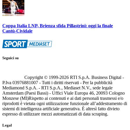
Coppa Italia LNP, Brienza sfida Pillastrini: oggi la finale
Cantù-Cividale
Seguici su
Copyright © 1999-
2026
RTI S.p.A. Business Digital -
P.Iva 03976881007 - Tutti i diritti riservati - Per la pubblicità
Mediamond S.p.A. - RTI S.p.A., Mediaset N.V., sede legale
Amsterdam (Paesi Bassi) - Uffici Viale Europa 46, 20093 Cologno
Monzese (MI)
Rispetto ai contenuti e ai dati personali trasmessi e/o
riprodotti è vietata ogni utilizzazione funzionale all’addestramento di
sistemi di intelligenza artificiale generativa. È altresì fatto divieto
espresso di utilizzare mezzi automatizzati di data scraping.
Legal