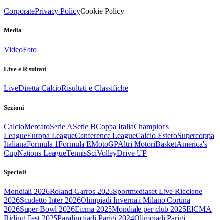
Corporate
Privacy Policy
Cookie Policy
Media
Video
Foto
Live e Risultati
Live
Diretta Calcio
Risultati e Classifiche
Sezioni
Calcio
Mercato
Serie A
Serie B
Coppa Italia
Champions
League
Europa League
Conference League
Calcio Estero
Supercoppa
Italiana
Formula 1
Formula E
MotoGP
Altri Motori
Basket
America's
Cup
Nations League
Tennis
Sci
Volley
Drive UP
Speciali
Mondiali 2026
Roland Garros 2026
Sportmediaset Live Riccione
2026
Scudetto Inter 2026
Olimpiadi Invernali Milano Cortina
2026
Super Bowl 2026
Eicma 2025
Mondiale per club 2025
EICMA
Riding Fest 2025
Paralimpiadi Parigi 2024
Olimpiadi Parigi