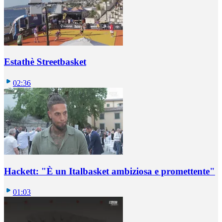
Estathè Streetbasket
02:36
Hackett: "È un Italbasket ambiziosa e promettente"
01:03